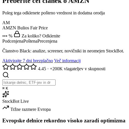
Preberite cel članek o AMZN
Poleg tega odklenete pošteno vrednost in dodatna orodja
AM
AMZN
Bulios Fair Price
••• %
Za koliko? Odklenite
Podcenjena
Poštena
Precenjena
Članstvo Black: analize, screener, novičniki in neomejen StockBot.
Aktivirajte 7 dni brezplačno
Več informacij
4.45
·
+200K vlagateljev v skupnosti
⌘
K
StockBot
Live
Tržne razmere
Evropa
Evropske delnice rekordno visoko zaradi optimizma