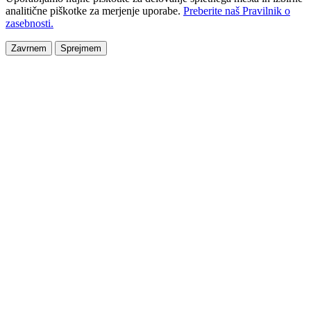
analitične piškotke za merjenje uporabe.
Preberite naš Pravilnik o
zasebnosti.
Zavrnem
Sprejmem