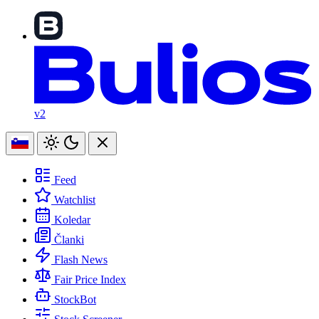
v2
Feed
Watchlist
Koledar
Članki
Flash News
Fair Price Index
StockBot