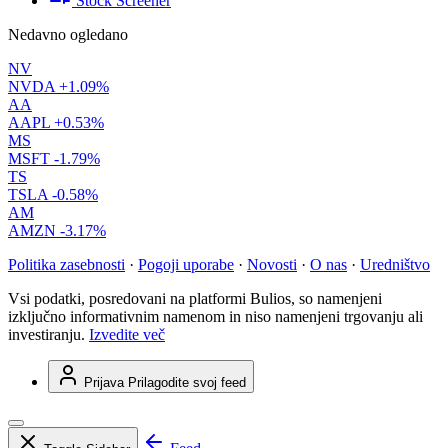
Stock Screener
Nedavno ogledano
NV
NVDA
+1.09%
AA
AAPL
+0.53%
MS
MSFT
-1.79%
TS
TSLA
-0.58%
AM
AMZN
-3.17%
Politika zasebnosti
·
Pogoji uporabe
·
Novosti
·
O nas
·
Uredništvo
Vsi podatki, posredovani na platformi Bulios, so namenjeni
izključno informativnim namenom in niso namenjeni trgovanju ali
investiranju.
Izvedite več
Prijava
Prilagodite svoj feed