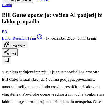
Feed
Toggle Sidebar
Članki
Bill Gates opozarja: večina AI podjetij bi
lahko propadla
BR
Bulios Research Team
·
17. december 2025
·
8 min branja
Povzemite
Deli
V svojem zadnjem intervjuju je soustanovitelj Microsofta
Bill Gates izrazil skrb, da številna podjetja, povezana z
umetno inteligenco, ne bodo mogla uresničiti pričakovanj
vlagateljev. Previsoke ocene vrednosti in močna konkurenca
lahko mnoge startup projekte pripeljeta do neuspeha. Gates