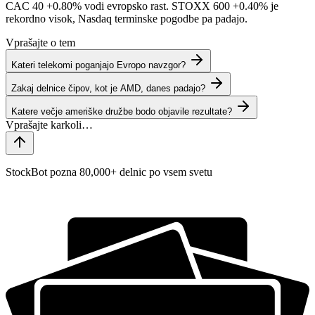
CAC 40
+0.80%
vodi evropsko rast. STOXX 600
+0.40%
je
rekordno visok, Nasdaq terminske pogodbe pa padajo.
Vprašajte o tem
Kateri telekomi poganjajo Evropo navzgor?
Zakaj delnice čipov, kot je AMD, danes padajo?
Katere večje ameriške družbe bodo objavile rezultate?
StockBot pozna 80,000+ delnic po vsem svetu