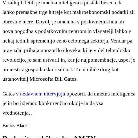
V zadnjih letih je umetna inteligenca postala beseda, ki
lahko premakne trge hitreje kot makroekonomski podatki ali
obrestne mere. Dovolj je omemba v poslovnem klicu ali
nova pogodba s podatkovnim centrom in vlagatelji lahko v
nekaj tednih spremenijo ceno celotnega sektorja. Vendar pa
prav zdaj prihaja opozorilo človeka, ki je videl tehnološko
revolucijo, jo sam ustvaril in, kar je najpomembneje, uspel jo
prenesti v gospodarsko realnost. To ni nihče drug kot
ustanovitelj Microsofta Bill Gates.
Gates v
nedavnem intervjuju
opozoril, da umetna inteligenca
je in bo izjemno konkurenčno okolje in da vsa
vrednotenja…
Bulios Black