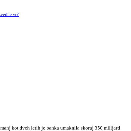
zvedite več
manj kot dveh letih je banka umaknila skoraj 350 milijard