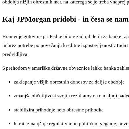
obdobja nižjih obrestnih mer, na katerega se je treba vnaprej p
Kaj JPMorgan pridobi - in česa se nam
Hranjenje gotovine pri Fed je bilo v zadnjih letih za banke 
in brez potrebe po povečanju kreditne izpostavljenosti. Toda 
predvidljiva.
S prehodom v ameriške državne obveznice lahko banka zaklene
zaklepanje višjih obrestnih donosov za daljše obdobje
zmanjša občutljivost svojih rezultatov na nadaljnji pade
stabilizira prihodnje neto obrestne prihodke
hkrati zmanjšuje regulativno in politično tveganje, pov