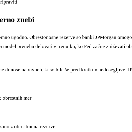
ripraviti.
erno znebi
izjemno ugodno. Obrestonosne rezerve so banki JPMorgan omogoč
ta model preneha delovati v trenutku, ko Fed začne zniževati o
 donose na ravneh, ki so bile še pred kratkim nedosegljive. J
c obrestnih mer
ezano z obrestmi na rezerve