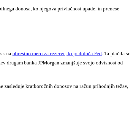
bilnega donosa, ko njegova privlačnost upade, in prenese
isk na
obrestno mero za rezerve, ki jo določa Fed
. Ta plačila so
edstev drugam banka JPMorgan zmanjšuje svojo odvisnost od
ne zasleduje kratkoročnih donosov na račun prihodnjih težav,