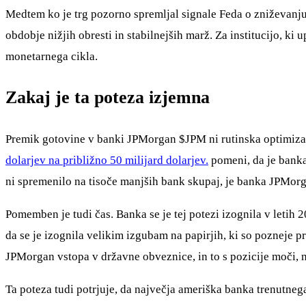
Medtem ko je trg pozorno spremljal signale Feda o zniževanju
obdobje nižjih obresti in stabilnejših marž. Za institucijo, ki 
monetarnega cikla.
Zakaj je ta poteza izjemna
Premik gotovine v banki JPMorgan
$JPM
ni rutinska optimiza
dolarjev na približno 50 milijard dolarjev.
pomeni, da je bank
ni spremenilo na tisoče manjših bank skupaj, je banka JPMorga
Pomemben je tudi čas. Banka se je tej potezi izognila v letih 
da se je izognila velikim izgubam na papirjih, ki so pozneje 
JPMorgan vstopa v državne obveznice, in to s pozicije moči, n
Ta poteza tudi potrjuje, da največja ameriška banka trenutne