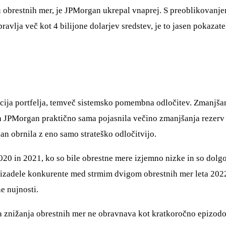
 obrestnih mer, je JPMorgan ukrepal vnaprej. S preoblikovanjem
upravlja več kot 4 bilijone dolarjev sredstev, je to jasen pokazat
cija portfelja, temveč sistemsko pomembna odločitev. Zmanjšan
a JPMorgan praktično sama pojasnila večino zmanjšanja rezerv
n obrnila z eno samo strateško odločitvijo.
2020 in 2021, ko so bile obrestne mere izjemno nizke in so dolg
prizadele konkurente med strmim dvigom obrestnih mer leta 2022
e nujnosti.
ga znižanja obrestnih mer ne obravnava kot kratkoročno epizodo