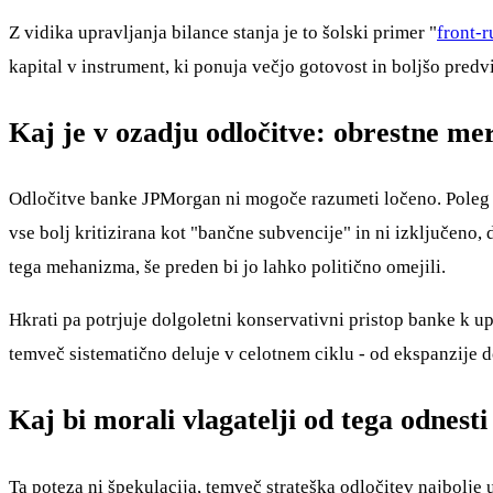
Z vidika upravljanja bilance stanja je to šolski primer "
front-
kapital v instrument, ki ponuja večjo gotovost in boljšo predv
Kaj je v ozadju odločitve: obrestne mere
Odločitve banke JPMorgan ni mogoče razumeti ločeno. Poleg den
vse bolj kritizirana kot "bančne subvencije" in ni izključen
tega mehanizma, še preden bi jo lahko politično omejili.
Hkrati pa potrjuje dolgoletni konservativni pristop banke k u
temveč sistematično deluje v celotnem ciklu - od ekspanzije 
Kaj bi morali vlagatelji od tega odnesti
Ta poteza ni špekulacija, temveč strateška odločitev najbolje