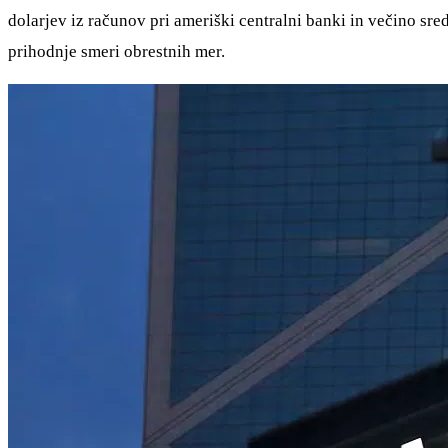
dolarjev iz računov pri ameriški centralni banki in večino sr
prihodnje smeri obrestnih mer.