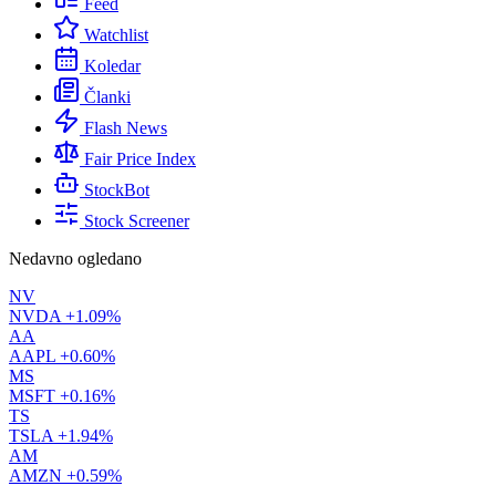
Feed
Watchlist
Koledar
Članki
Flash News
Fair Price Index
StockBot
Stock Screener
Nedavno ogledano
NV
NVDA
+1.09%
AA
AAPL
+0.60%
MS
MSFT
+0.16%
TS
TSLA
+1.94%
AM
AMZN
+0.59%