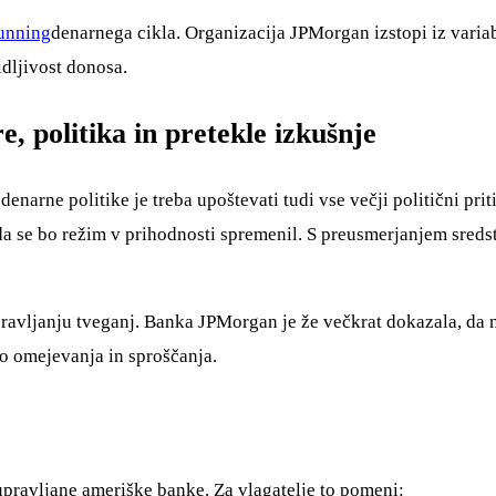
running
denarnega cikla. Organizacija JPMorgan izstopi iz varia
idljivost donosa.
, politika in pretekle izkušnje
arne politike je treba upoštevati tudi vse večji politični prit
o, da se bo režim v prihodnosti spremenil. S preusmerjanjem sr
pravljanju tveganj. Banka JPMorgan je že večkrat dokazala, da 
do omejevanja in sproščanja.
 upravljane ameriške banke. Za vlagatelje to pomeni: