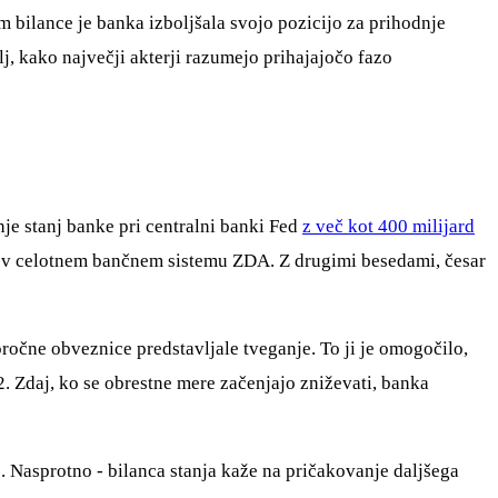
 bilance je banka izboljšala svojo pozicijo za prihodnje
elj, kako največji akterji razumejo prihajajočo fazo
je stanj banke pri centralni banki Fed
z več kot 400 milijard
 v celotnem bančnem sistemu ZDA. Z drugimi besedami, česar
oročne obveznice predstavljale tveganje. To ji je omogočilo,
. Zdaj, ko se obrestne mere začenjajo zniževati, banka
. Nasprotno - bilanca stanja kaže na pričakovanje daljšega