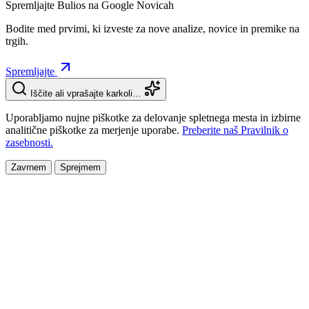
Spremljajte Bulios na Google Novicah
Bodite med prvimi, ki izveste za nove analize, novice in premike na
trgih.
Spremljajte
Iščite ali vprašajte karkoli…
Uporabljamo nujne piškotke za delovanje spletnega mesta in izbirne
analitične piškotke za merjenje uporabe.
Preberite naš Pravilnik o
zasebnosti.
Zavrnem
Sprejmem