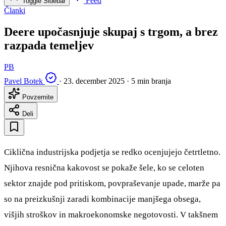
Feed
Toggle Sidebar
Članki
Deere upočasnjuje skupaj s trgom, a brez
razpada temeljev
PB
Pavel Botek
·
23. december 2025
·
5 min branja
Povzemite
Deli
Ciklična industrijska podjetja se redko ocenjujejo četrtletno.
Njihova resnična kakovost se pokaže šele, ko se celoten
sektor znajde pod pritiskom, povpraševanje upade, marže pa
so na preizkušnji zaradi kombinacije manjšega obsega,
višjih stroškov in makroekonomske negotovosti. V takšnem