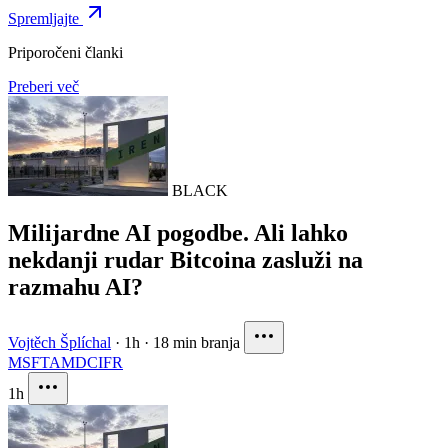
Spremljajte
Priporočeni članki
Preberi več
BLACK
Milijardne AI pogodbe. Ali lahko
nekdanji rudar Bitcoina zasluži na
razmahu AI?
Vojtěch Šplíchal
·
1h
·
18 min branja
MSFT
AMD
CIFR
1h