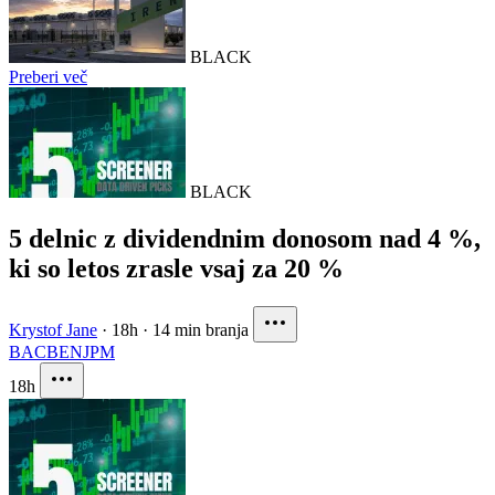
BLACK
Preberi več
BLACK
5 delnic z dividendnim donosom nad 4 %,
ki so letos zrasle vsaj za 20 %
Krystof Jane
·
18h
·
14 min branja
BAC
BEN
JPM
18h