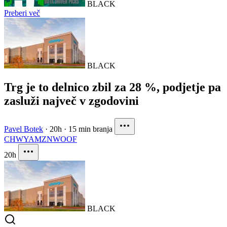
BLACK
Preberi več
BLACK
Trg je to delnico zbil za 28 %, podjetje pa
zasluži največ v zgodovini
Pavel Botek
·
20h
·
15 min branja
CHWY
AMZN
WOOF
20h
BLACK