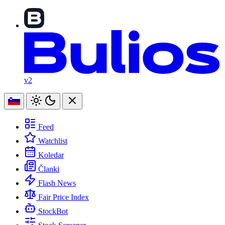
v2
Feed
Watchlist
Koledar
Članki
Flash News
Fair Price Index
StockBot