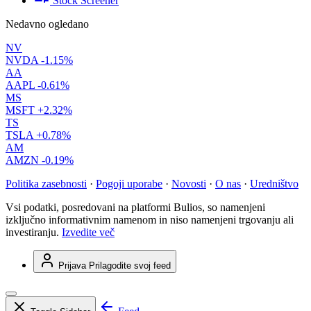
Stock Screener
Nedavno ogledano
NV
NVDA
-1.15%
AA
AAPL
-0.61%
MS
MSFT
+2.32%
TS
TSLA
+0.78%
AM
AMZN
-0.19%
Politika zasebnosti
·
Pogoji uporabe
·
Novosti
·
O nas
·
Uredništvo
Vsi podatki, posredovani na platformi Bulios, so namenjeni
izključno informativnim namenom in niso namenjeni trgovanju ali
investiranju.
Izvedite več
Prijava
Prilagodite svoj feed