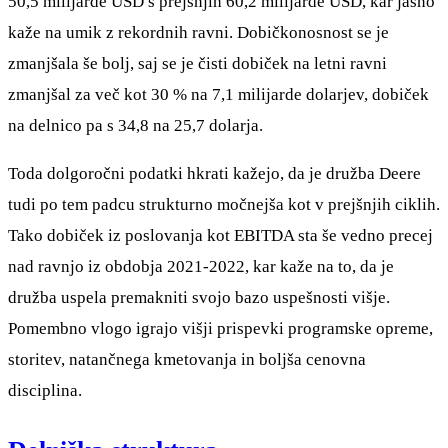
50,5 milijarde USD s prejšnjih 60,2 milijarde USD, kar jasno
kaže na umik z rekordnih ravni. Dobičkonosnost se je
zmanjšala še bolj, saj se je čisti dobiček na letni ravni
zmanjšal za več kot 30 % na 7,1 milijarde dolarjev, dobiček
na delnico pa s 34,8 na 25,7 dolarja.
Toda dolgoročni podatki hkrati kažejo, da je družba Deere
tudi po tem padcu strukturno močnejša kot v prejšnjih ciklih.
Tako dobiček iz poslovanja kot EBITDA sta še vedno precej
nad ravnjo iz obdobja 2021-2022, kar kaže na to, da je
družba uspela premakniti svojo bazo uspešnosti višje.
Pomembno vlogo igrajo višji prispevki programske opreme,
storitev, natančnega kmetovanja in boljša cenovna
disciplina.