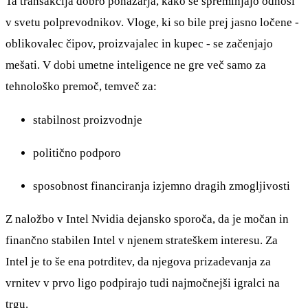
Ta transakcija dobro ponazarja, kako se spreminjajo odnosi
v svetu polprevodnikov. Vloge, ki so bile prej jasno ločene -
oblikovalec čipov, proizvajalec in kupec - se začenjajo
mešati. V dobi umetne inteligence ne gre več samo za
tehnološko premoč, temveč za:
stabilnost proizvodnje
politično podporo
sposobnost financiranja izjemno dragih zmogljivosti
Z naložbo v Intel Nvidia dejansko sporoča, da je močan in
finančno stabilen Intel v njenem strateškem interesu. Za
Intel je to še ena potrditev, da njegova prizadevanja za
vrnitev v prvo ligo podpirajo tudi najmočnejši igralci na
trgu.