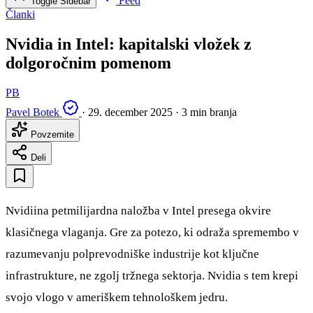
Feed
Toggle Sidebar
Članki
Nvidia in Intel: kapitalski vložek z
dolgoročnim pomenom
PB
Pavel Botek
·
29. december 2025
·
3 min branja
Povzemite
Deli
Nvidiina petmilijardna naložba v Intel presega okvire
klasičnega vlaganja. Gre za potezo, ki odraža spremembo v
razumevanju polprevodniške industrije kot ključne
infrastrukture, ne zgolj tržnega sektorja. Nvidia s tem krepi
svojo vlogo v ameriškem tehnološkem jedru.