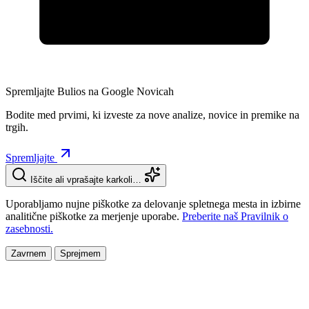
Spremljajte Bulios na Google Novicah
Bodite med prvimi, ki izveste za nove analize, novice in premike na
trgih.
Spremljajte
Iščite ali vprašajte karkoli…
Uporabljamo nujne piškotke za delovanje spletnega mesta in izbirne
analitične piškotke za merjenje uporabe.
Preberite naš Pravilnik o
zasebnosti.
Zavrnem
Sprejmem