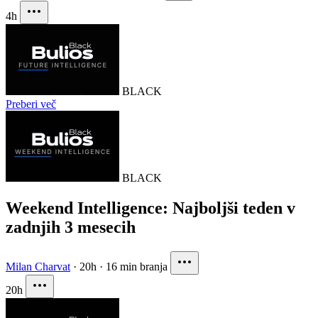
4h
BLACK
Preberi več
BLACK
Weekend Intelligence: Najboljši teden v
zadnjih 3 mesecih
Milan Charvat
·
20h
·
16 min branja
20h