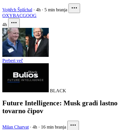
Vojtěch Šplíchal
·
4h
·
5 min branja
OXY
BAC
GOOG
4h
Preberi več
BLACK
Future Intelligence: Musk gradi lastno
tovarno čipov
Milan Charvat
·
4h
·
16 min branja