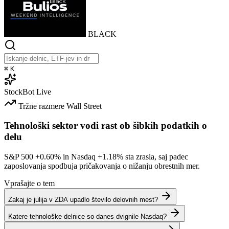
BLACK
⌘
K
StockBot
Live
Tržne razmere
Wall Street
Tehnološki sektor vodi rast ob šibkih podatkih o
delu
S&P 500
+0.60%
in Nasdaq
+1.18%
sta zrasla, saj padec
zaposlovanja spodbuja pričakovanja o nižanju obrestnih mer.
Vprašajte o tem
Zakaj je julija v ZDA upadlo število delovnih mest?
Katere tehnološke delnice so danes dvignile Nasdaq?