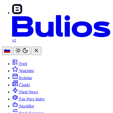
v2
Feed
Watchlist
Koledar
Članki
Flash News
Fair Price Index
StockBot