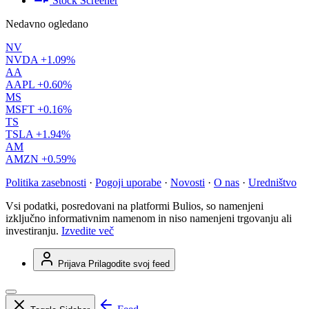
Stock Screener
Nedavno ogledano
NV
NVDA
+1.09%
AA
AAPL
+0.60%
MS
MSFT
+0.16%
TS
TSLA
+1.94%
AM
AMZN
+0.59%
Politika zasebnosti
·
Pogoji uporabe
·
Novosti
·
O nas
·
Uredništvo
Vsi podatki, posredovani na platformi Bulios, so namenjeni
izključno informativnim namenom in niso namenjeni trgovanju ali
investiranju.
Izvedite več
Prijava
Prilagodite svoj feed