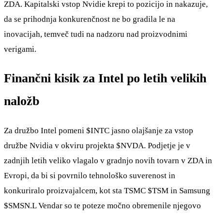
ZDA. Kapitalski vstop Nvidie krepi to pozicijo in nakazuje,
da se prihodnja konkurenčnost ne bo gradila le na
inovacijah, temveč tudi na nadzoru nad proizvodnimi
verigami.
Finančni kisik za Intel po letih velikih
naložb
Za družbo Intel pomeni
$INTC
jasno olajšanje za vstop
družbe Nvidia v okviru projekta
$NVDA
. Podjetje je v
zadnjih letih veliko vlagalo v gradnjo novih tovarn v ZDA in
Evropi, da bi si povrnilo tehnološko suverenost in
konkuriralo proizvajalcem, kot sta TSMC
$TSM
in Samsung
$SMSN.L
Vendar so te poteze močno obremenile njegovo