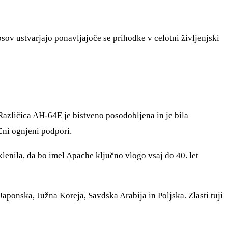
sov ustvarjajo ponavljajoče se prihodke v celotni življenjski
Različica AH-64E je bistveno posodobljena in je bila
ni ognjeni podpori.
lenila, da bo imel Apache ključno vlogo vsaj do 40. let
aponska, Južna Koreja, Savdska Arabija in Poljska. Zlasti tuji