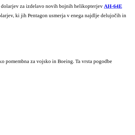
 dolarjev za izdelavo novih bojnih helikopterjev
AH-64E
rjev, ki jih Pentagon usmerja v enega najdlje delujočih in
teško pomembna za vojsko in Boeing. Ta vrsta pogodbe