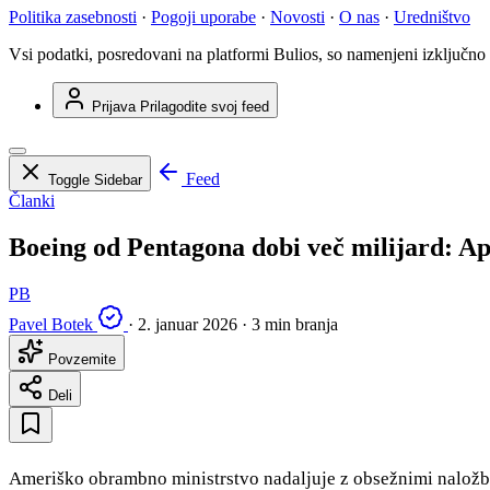
Politika zasebnosti
·
Pogoji uporabe
·
Novosti
·
O nas
·
Uredništvo
Vsi podatki, posredovani na platformi Bulios, so namenjeni izključno
Prijava
Prilagodite svoj feed
Feed
Toggle Sidebar
Članki
Boeing od Pentagona dobi več milijard: Apa
PB
Pavel Botek
·
2. januar 2026
·
3 min branja
Povzemite
Deli
Ameriško obrambno ministrstvo nadaljuje z obsežnimi naložba