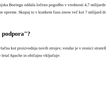
vojska Boeingu oddala ločeno pogodbo v vrednosti 4,7 milijarde
opreme. Skupaj to v kratkem času znese več kot 7 milijard dola
a podpora"?
lačna kot proizvodnja novih strojev, vendar je v resnici stra
 letal Apache in običajno vključuje: