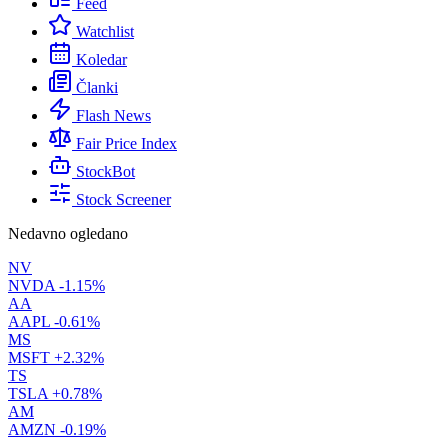
Feed
Watchlist
Koledar
Članki
Flash News
Fair Price Index
StockBot
Stock Screener
Nedavno ogledano
NV
NVDA
-1.15%
AA
AAPL
-0.61%
MS
MSFT
+2.32%
TS
TSLA
+0.78%
AM
AMZN
-0.19%