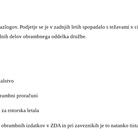
logov. Podjetje se je v zadnjih letih spopadalo s težavami v ci
ilnih delov obrambnega oddelka družbe.
talstvo
brambni proračuni
za rotorska letala
brambnih izdatkov v ZDA in pri zaveznikih je to natanko tista v