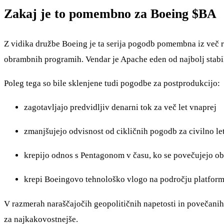
Zakaj je to pomembno za Boeing
$BA
Z vidika družbe Boeing je ta serija pogodb pomembna iz več raz
obrambnih programih. Vendar je Apache eden od najbolj stab
Poleg tega so bile sklenjene tudi pogodbe za postprodukcijo:
zagotavljajo predvidljiv denarni tok za več let vnaprej
zmanjšujejo odvisnost od cikličnih pogodb za civilno le
krepijo odnos s Pentagonom v času, ko se povečujejo o
krepi Boeingovo tehnološko vlogo na področju platform 
V razmerah naraščajočih geopolitičnih napetosti in povečanih o
za najkakovostnejše.