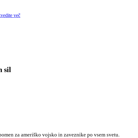
zvedite več
 sil
 pomen za ameriško vojsko in zaveznike po vsem svetu.