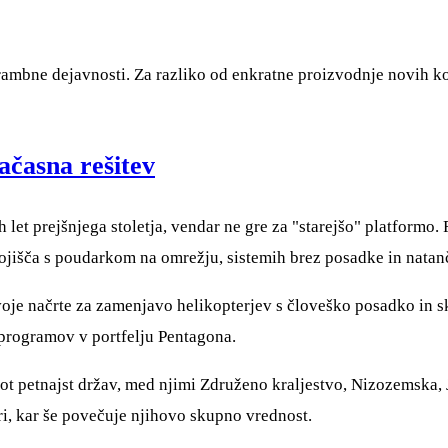
brambne dejavnosti. Za razliko od enkratne proizvodnje novih ko
ačasna rešitev
et prejšnjega stoletja, vendar ne gre za "starejšo" platformo. 
išča s poudarkom na omrežju, sistemih brez posadke in natanč
oje načrte za zamenjavo helikopterjev s človeško posadko in sk
h programov v portfelju Pentagona.
ot petnajst držav, med njimi Združeno kraljestvo, Nizozemska, J
, kar še povečuje njihovo skupno vrednost.