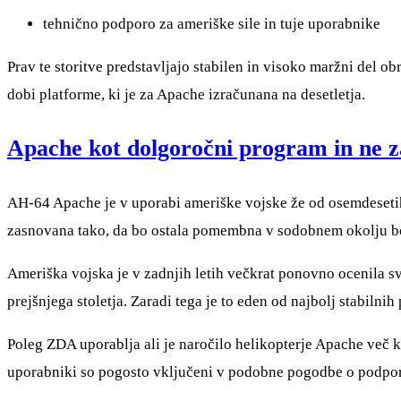
tehnično podporo za ameriške sile in tuje uporabnike
Prav te storitve predstavljajo stabilen in visoko maržni del o
dobi platforme, ki je za Apache izračunana na desetletja.
Apache kot dolgoročni program in ne z
AH-64 Apache je v uporabi ameriške vojske že od osemdesetih l
zasnovana tako, da bo ostala pomembna v sodobnem okolju boj
Ameriška vojska je v zadnjih letih večkrat ponovno ocenila sv
prejšnjega stoletja. Zaradi tega je to eden od najbolj stabilni
Poleg ZDA uporablja ali je naročilo helikopterje Apache več k
uporabniki so pogosto vključeni v podobne pogodbe o podpori