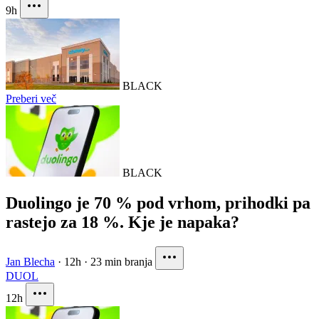
9h
BLACK
Preberi več
BLACK
Duolingo je 70 % pod vrhom, prihodki pa
rastejo za 18 %. Kje je napaka?
Jan Blecha
·
12h
·
23 min branja
DUOL
12h