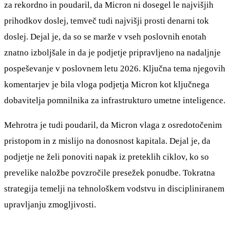
za rekordno in poudaril, da Micron ni dosegel le najvišjih
prihodkov doslej, temveč tudi najvišji prosti denarni tok
doslej. Dejal je, da so se marže v vseh poslovnih enotah
znatno izboljšale in da je podjetje pripravljeno na nadaljnje
pospeševanje v poslovnem letu 2026. Ključna tema njegovih
komentarjev je bila vloga podjetja Micron kot ključnega
dobavitelja pomnilnika za infrastrukturo umetne inteligence.
Mehrotra je tudi poudaril, da Micron vlaga z osredotočenim
pristopom in z mislijo na donosnost kapitala. Dejal je, da
podjetje ne želi ponoviti napak iz preteklih ciklov, ko so
prevelike naložbe povzročile presežek ponudbe. Tokratna
strategija temelji na tehnološkem vodstvu in discipliniranem
upravljanju zmogljivosti.