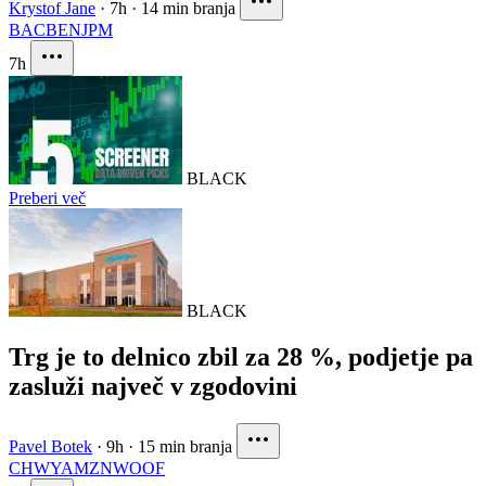
Krystof Jane
·
7h
·
14 min branja
BAC
BEN
JPM
7h
BLACK
Preberi več
BLACK
Trg je to delnico zbil za 28 %, podjetje pa
zasluži največ v zgodovini
Pavel Botek
·
9h
·
15 min branja
CHWY
AMZN
WOOF