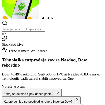
BLACK
⌘
K
StockBot
Live
Tržne razmere
Wall Street
Tehnološka razprodaja zavira Nasdaq, Dow
rekordno
Dow
+0.49%
rekordno, S&P 500
-0.17%
in Nasdaq
-0.83%
nižje.
Tehnologija padla zaradi slabih napovedi za čipe.
Vprašajte o tem
Zakaj so delnice čipov danes padle?
Katere delnice so spodbudile rekord indeksa Dow?