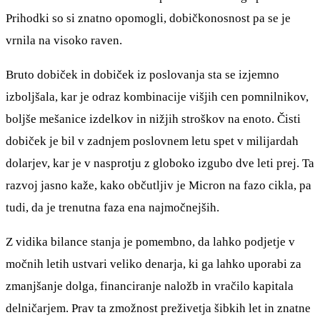
Prihodki so si znatno opomogli, dobičkonosnost pa se je
vrnila na visoko raven.
Bruto dobiček in dobiček iz poslovanja sta se izjemno
izboljšala, kar je odraz kombinacije višjih cen pomnilnikov,
boljše mešanice izdelkov in nižjih stroškov na enoto. Čisti
dobiček je bil v zadnjem poslovnem letu spet v milijardah
dolarjev, kar je v nasprotju z globoko izgubo dve leti prej. Ta
razvoj jasno kaže, kako občutljiv je Micron na fazo cikla, pa
tudi, da je trenutna faza ena najmočnejših.
Z vidika bilance stanja je pomembno, da lahko podjetje v
močnih letih ustvari veliko denarja, ki ga lahko uporabi za
zmanjšanje dolga, financiranje naložb in vračilo kapitala
delničarjem. Prav ta zmožnost preživetja šibkih let in znatne