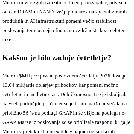
Micron ni več zgolj izrazito cikličen proizvajalec, odvisen
od cen DRAM in NAND. Večji poudarek na specializiranih
produktih in AI infrastrukturi pomeni večjo stabilnost
poslovanja ter močnejšo finančno vzdržnost skozi celoten
cikel.
Kakšno je bilo zadnje četrtletje?
Micron
$MU
je v prvem poslovnem četrtletju 2026 dosegel
13,64 milijarde dolarjev prihodkov, kar pomeni močno
četrtletno in medletno rast. Dobičkonosnost se je izboljšala
na vseh področjih, pri čemer se je bruto marža povečala na
približno 56 % na podlagi GAAP in še višje na podlagi ne-
GAAP. Marže iz poslovanja so se približale razponu, ki ga je
Micron v preteklosti dosegal le v najmočnejših fazah