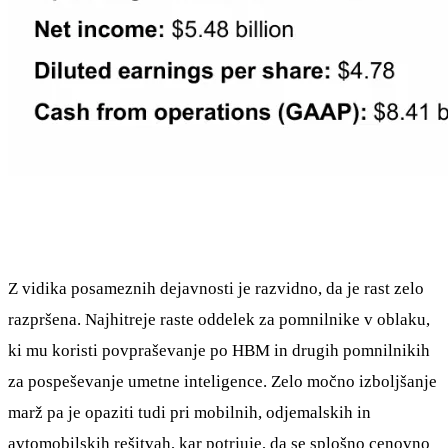
Z vidika posameznih dejavnosti je razvidno, da je rast zelo
razpršena. Najhitreje raste oddelek za pomnilnike v oblaku,
ki mu koristi povpraševanje po HBM in drugih pomnilnikih
za pospeševanje umetne inteligence. Zelo močno izboljšanje
marž pa je opaziti tudi pri mobilnih, odjemalskih in
avtomobilskih rešitvah, kar potrjuje, da se splošno cenovno