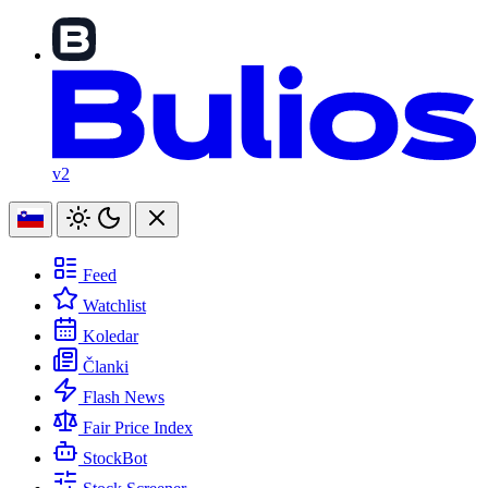
v2
Feed
Watchlist
Koledar
Članki
Flash News
Fair Price Index
StockBot