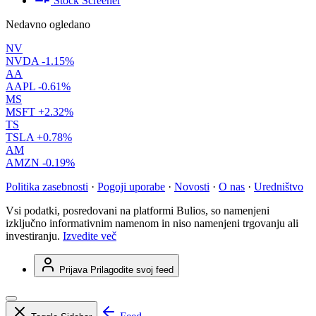
Stock Screener
Nedavno ogledano
NV
NVDA
-1.15%
AA
AAPL
-0.61%
MS
MSFT
+2.32%
TS
TSLA
+0.78%
AM
AMZN
-0.19%
Politika zasebnosti
·
Pogoji uporabe
·
Novosti
·
O nas
·
Uredništvo
Vsi podatki, posredovani na platformi Bulios, so namenjeni
izključno informativnim namenom in niso namenjeni trgovanju ali
investiranju.
Izvedite več
Prijava
Prilagodite svoj feed