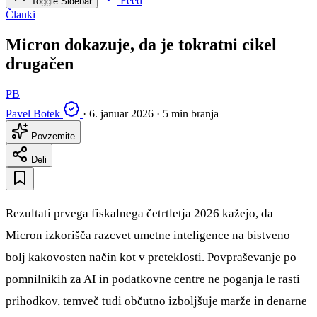
Feed
Toggle Sidebar
Članki
Micron dokazuje, da je tokratni cikel
drugačen
PB
Pavel Botek
·
6. januar 2026
·
5 min branja
Povzemite
Deli
Rezultati prvega fiskalnega četrtletja 2026 kažejo, da
Micron izkorišča razcvet umetne inteligence na bistveno
bolj kakovosten način kot v preteklosti. Povpraševanje po
pomnilnikih za AI in podatkovne centre ne poganja le rasti
prihodkov, temveč tudi občutno izboljšuje marže in denarne