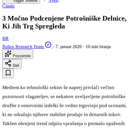
Feed
Toggle Sidebar
Članki
3 Močno Podcenjene Potrošniške Delnice,
Ki Jih Trg Spregleda
BR
Bulios Research Team
·
7. januar 2026
·
10 min branja
Povzemite
Deli
Medtem ko tehnološki sektor še naprej privlači večino
pozornosti vlagateljev, se nekatere uveljavljene potrošniške
družbe z osnovnimi izdelki še vedno trgovinjo pod ocenami,
ki ne odražajo njihove stabilne prodaje in denarnih tokov.
Takšen obrnjeni trend odpira vprašanja o premalo opaženih