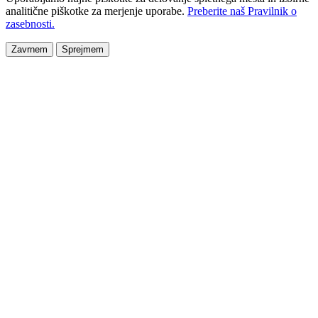
analitične piškotke za merjenje uporabe.
Preberite naš Pravilnik o
zasebnosti.
Zavrnem
Sprejmem