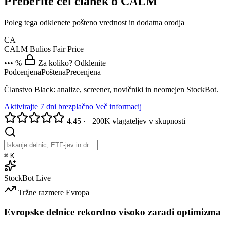
Preberite cel članek o CALM
Poleg tega odklenete pošteno vrednost in dodatna orodja
CA
CALM
Bulios Fair Price
••• %
Za koliko? Odklenite
Podcenjena
Poštena
Precenjena
Članstvo Black: analize, screener, novičniki in neomejen StockBot.
Aktivirajte 7 dni brezplačno
Več informacij
4.45
·
+200K vlagateljev v skupnosti
⌘
K
StockBot
Live
Tržne razmere
Evropa
Evropske delnice rekordno visoko zaradi optimizma