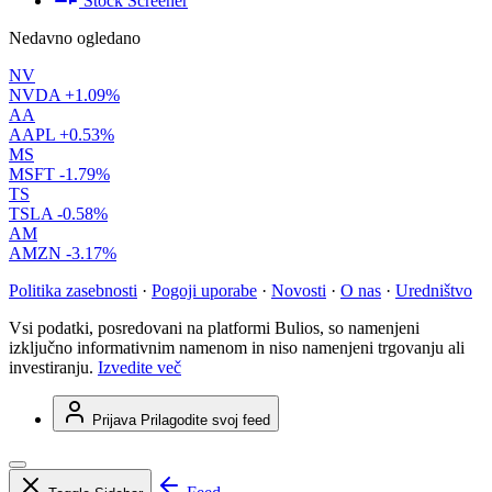
Stock Screener
Nedavno ogledano
NV
NVDA
+1.09%
AA
AAPL
+0.53%
MS
MSFT
-1.79%
TS
TSLA
-0.58%
AM
AMZN
-3.17%
Politika zasebnosti
·
Pogoji uporabe
·
Novosti
·
O nas
·
Uredništvo
Vsi podatki, posredovani na platformi Bulios, so namenjeni
izključno informativnim namenom in niso namenjeni trgovanju ali
investiranju.
Izvedite več
Prijava
Prilagodite svoj feed