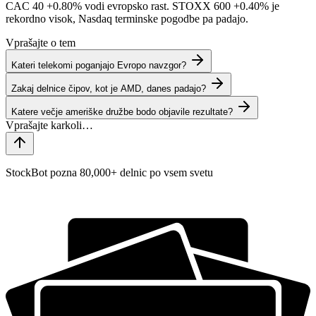
CAC 40
+0.80%
vodi evropsko rast. STOXX 600
+0.40%
je
rekordno visok, Nasdaq terminske pogodbe pa padajo.
Vprašajte o tem
Kateri telekomi poganjajo Evropo navzgor?
Zakaj delnice čipov, kot je AMD, danes padajo?
Katere večje ameriške družbe bodo objavile rezultate?
StockBot pozna 80,000+ delnic po vsem svetu