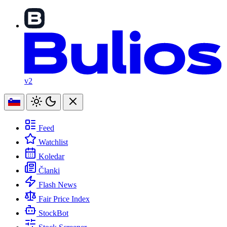
v2
Feed
Watchlist
Koledar
Članki
Flash News
Fair Price Index
StockBot