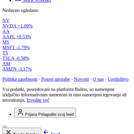
Stock Screener
Nedavno ogledano
NV
NVDA
+1.09%
AA
AAPL
+0.53%
MS
MSFT
-1.79%
TS
TSLA
-0.58%
AM
AMZN
-3.17%
Politika zasebnosti
·
Pogoji uporabe
·
Novosti
·
O nas
·
Uredništvo
Vsi podatki, posredovani na platformi Bulios, so namenjeni
izključno informativnim namenom in niso namenjeni trgovanju ali
investiranju.
Izvedite več
Prijava
Prilagodite svoj feed