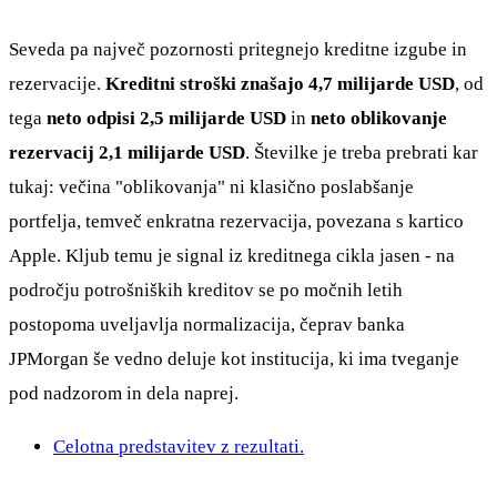
Seveda pa največ pozornosti pritegnejo kreditne izgube in
rezervacije.
Kreditni stroški znašajo 4,7 milijarde USD
, od
tega
neto odpisi 2,5 milijarde USD
in
neto oblikovanje
rezervacij 2,1 milijarde USD
. Številke je treba prebrati kar
tukaj: večina "oblikovanja" ni klasično poslabšanje
portfelja, temveč enkratna rezervacija, povezana s kartico
Apple. Kljub temu je signal iz kreditnega cikla jasen - na
področju potrošniških kreditov se po močnih letih
postopoma uveljavlja normalizacija, čeprav banka
JPMorgan še vedno deluje kot institucija, ki ima tveganje
pod nadzorom in dela naprej.
Celotna predstavitev z rezultati.