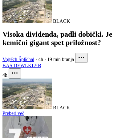
BLACK
Visoka dividenda, padli dobički. Je
kemični gigant spet priložnost?
Vojtěch Šplíchal
·
4h
·
19 min branja
BAS.DE
WLK
LYB
4h
BLACK
Preberi več