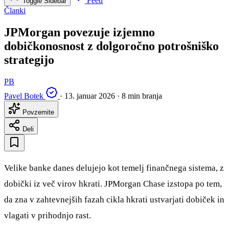
Feed
Toggle Sidebar
Članki
JPMorgan povezuje izjemno
dobičkonosnost z dolgoročno potrošniško
strategijo
PB
Pavel Botek
·
13. januar 2026
·
8 min branja
Povzemite
Deli
Velike banke danes delujejo kot temelj finančnega sistema, z
dobički iz več virov hkrati. JPMorgan Chase izstopa po tem,
da zna v zahtevnejših fazah cikla hkrati ustvarjati dobiček in
vlagati v prihodnjo rast.