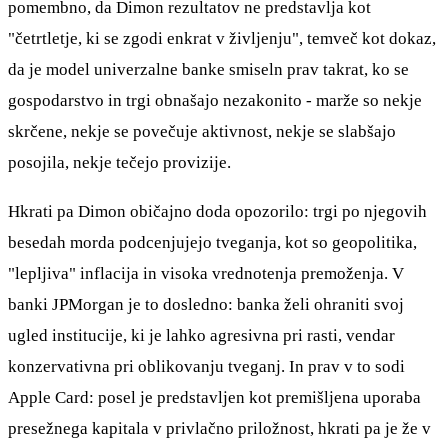
pomembno, da Dimon rezultatov ne predstavlja kot
"četrtletje, ki se zgodi enkrat v življenju", temveč kot dokaz,
da je model univerzalne banke smiseln prav takrat, ko se
gospodarstvo in trgi obnašajo nezakonito - marže so nekje
skrčene, nekje se povečuje aktivnost, nekje se slabšajo
posojila, nekje tečejo provizije.
Hkrati pa Dimon običajno doda opozorilo: trgi po njegovih
besedah morda podcenjujejo tveganja, kot so geopolitika,
"lepljiva" inflacija in visoka vrednotenja premoženja. V
banki JPMorgan je to dosledno: banka želi ohraniti svoj
ugled institucije, ki je lahko agresivna pri rasti, vendar
konzervativna pri oblikovanju tveganj. In prav v to sodi
Apple Card: posel je predstavljen kot premišljena uporaba
presežnega kapitala v privlačno priložnost, hkrati pa je že v