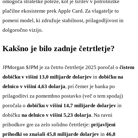
omogoča strateške poteze, kot je širitev v potrošniške
plačilne ekosisteme prek Apple Card. Za vlagatelje to
pomeni model, ki združuje stabilnost, prilagodljivost in
dolgoročno vizijo.
Kakšno je bilo zadnje četrtletje?
JPMorgan
$JPM
je za četrto četrtletje 2025 poročal o
čistem
dobičku v višini 13,0 milijarde dolarjev
in
dobičku na
delnico v višini 4,63 dolarja
, pri čemer je banka po
prilagoditvi za pomembno postavko (več o tem spodaj)
poročala o
dobičku v višini 14,7 milijarde dolarjev
in
dobičku
na delnico v višini 5,23 dolarja
. Na ravni
prihodkov gre za zelo solidno četrtletje:
prijavljeni
prihodki so znašali 45,8 milijarde dolarjev
in
46,8