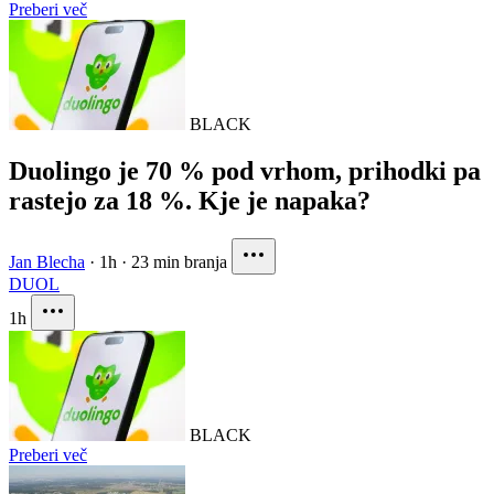
Preberi več
BLACK
Duolingo je 70 % pod vrhom, prihodki pa
rastejo za 18 %. Kje je napaka?
Jan Blecha
·
1h
·
23 min branja
DUOL
1h
BLACK
Preberi več