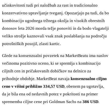
učinkovitosti tudi pri naložbah za rast in tradicionalno
konzervativno upravljanje tveganj. Opozarjajo pa tudi, da bo
kombinacijo ugodnega tržnega okolja in visokih obrestnih
donosov leta 2026 morda težje ponoviti in da bodo vlagatelji
veliko strožje kaznovali vsak znak poslabšanja na področju
potrošniških posojil, zlasti kartic.
Glede na konsenzualni povzetek na MarketBeatu ima naslov
večinoma pozitivno oceno, ki se spremlja s kombinacijo
ciljnih cen in pričakovanih dobičkov na delnico za
prihodnje obdobje. MarketBeat navaja
konsenzualno ciljno
ceno v višini približno 334,57 USD
, obenem pa ugotavlja,
da je bila ena od nedavnih potez v pokritosti na primer
sprememba ciljne cene pri Goldman Sachs na
386 USD
.