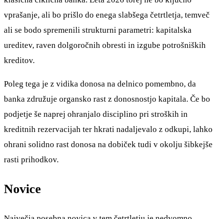
vprašanje, ali bo prišlo do enega slabšega četrtletja, temveč
ali se bodo spremenili strukturni parametri: kapitalska
ureditev, raven dolgoročnih obresti in izgube potrošniških
kreditov.
Poleg tega je z vidika donosa na delnico pomembno, da
banka združuje organsko rast z donosnostjo kapitala. Če bo
podjetje še naprej ohranjalo disciplino pri stroških in
kreditnih rezervacijah ter hkrati nadaljevalo z odkupi, lahko
ohrani solidno rast donosa na dobiček tudi v okolju šibkejše
rasti prihodkov.
Novice
Največja posebna novica v tem četrtletju je nedvomno