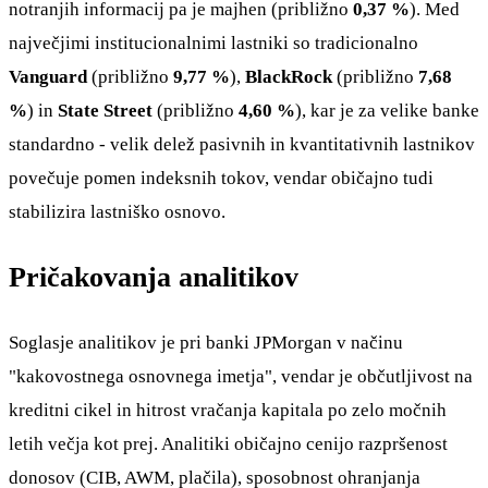
notranjih informacij pa je majhen (približno
0,37 %
). Med
največjimi institucionalnimi lastniki so tradicionalno
Vanguard
(približno
9,77 %
),
BlackRock
(približno
7,68
%
) in
State Street
(približno
4,60 %
), kar je za velike banke
standardno - velik delež pasivnih in kvantitativnih lastnikov
povečuje pomen indeksnih tokov, vendar običajno tudi
stabilizira lastniško osnovo.
Pričakovanja analitikov
Soglasje analitikov je pri banki JPMorgan v načinu
"kakovostnega osnovnega imetja", vendar je občutljivost na
kreditni cikel in hitrost vračanja kapitala po zelo močnih
letih večja kot prej. Analitiki običajno cenijo razpršenost
donosov (CIB, AWM, plačila), sposobnost ohranjanja