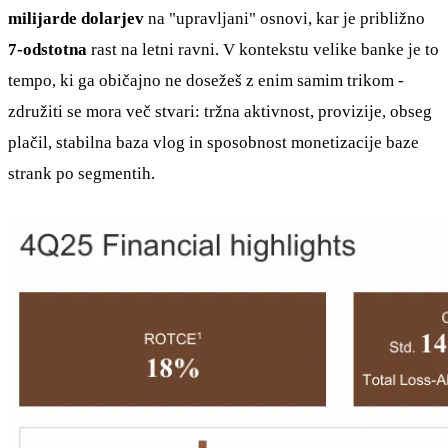
milijarde dolarjev
na "upravljani" osnovi, kar je približno
7-odstotna
rast na letni ravni. V kontekstu velike banke je to
tempo, ki ga običajno ne dosežeš z enim samim trikom -
združiti se mora več stvari: tržna aktivnost, provizije, obseg
plačil, stabilna baza vlog in sposobnost monetizacije baze
strank po segmentih.