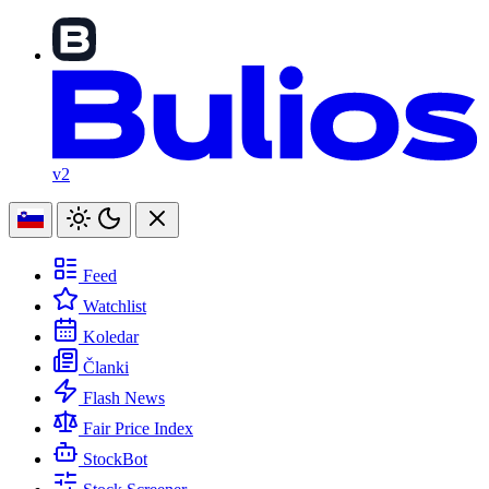
v2
Feed
Watchlist
Koledar
Članki
Flash News
Fair Price Index
StockBot