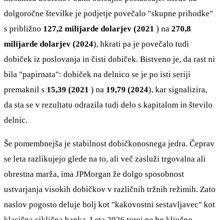
dolgoročne številke je podjetje povečalo "skupne prihodke"
s približno
127,2 milijarde dolarjev (2021
) na
270,8
milijarde dolarjev (2024
), hkrati pa je povečalo tudi
dobiček iz poslovanja in čisti dobiček. Bistveno je, da rast ni
bila "papirnata": dobiček na delnico se je po isti seriji
premaknil s
15,39 (2021
) na
19,79 (2024
), kar signalizira,
da sta se v rezultatu odrazila tudi delo s kapitalom in število
delnic.
Še pomembnejša je stabilnost dobičkonosnega jedra. Čeprav
se leta razlikujejo glede na to, ali več zasluži trgovalna ali
obrestna marža, ima JPMorgan že dolgo sposobnost
ustvarjanja visokih dobičkov v različnih tržnih režimih. Zato
naslov pogosto deluje bolj kot "kakovostni sestavljavec" kot
klasična ciklična banka. Leta 2026 torej ne bo ključno