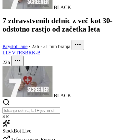
BLACK
7 zdravstvenih delnic z več kot 30-
odstotno rastjo od začetka leta
Krystof Jane
·
22h
·
21 min branja
LLY
VTRS
BRK-B
22h
BLACK
⌘
K
StockBot
Live
Tržne razmere
Evropa