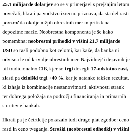
25,1 milijarde dolarjev
so se v primerjavi s prejšnjim letom
povečali, hkrati pa vodstvo izrecno priznava, da sta del rasti
povzročila okolje nižjih obrestnih mer in pritisk na
depozitne marže. Neobrestna komponenta je še kako
pomembna:
neobrestni prihodki v višini 21,7 milijarde
USD
so rasli podobno kot celotni, kar kaže, da banka ni
odvisna le od krivulje obrestnih mer. Najvidnejši dejavnik je
bil tradicionalno CIB, kjer so
trgi
dosegli
17-odstotno rast,
zlasti pa
delniški trgi +40 %
, kar je natanko takšen rezultat,
ki izhaja iz kombinacije nestanovitnosti, aktivnosti strank
ter dobrega položaja na področju financiranja in primarnih
storitev v bankah.
Hkrati pa je četrtletje pokazalo tudi drugo plat zgodbe: ceno
rasti in ceno tveganja.
Stroški (neobrestni odhodki) v višini