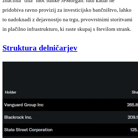
značilna "tiha" moč banke JPMorgan: tudi kadar ne
pridobiva ravno provizij za investicijsko bančništvo, lahko
to nadoknadi z dejavnostjo na trgu, prvovrstnimi storitvami
in plačilno infrastrukturo, ki raste skupaj s številom strank.
Struktura delničarjev