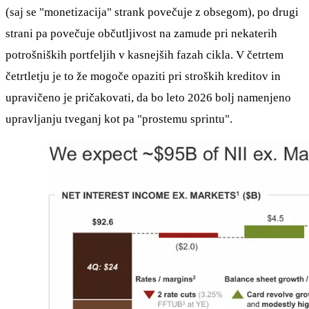
(saj se "monetizacija" strank povečuje z obsegom), po drugi
strani pa povečuje občutljivost na zamude pri nekaterih
potrošniških portfeljih v kasnejših fazah cikla. V četrtem
četrtletju je to že mogoče opaziti pri stroških kreditov in
upravičeno je pričakovati, da bo leto 2026 bolj namenjeno
upravljanju tveganj kot pa "prostemu sprintu".