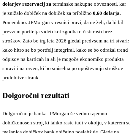
dolarjev rezervacij za
terminske nakupne obveznosti, kar
je znižalo dobiček na dobiček za približno
0,60 dolarja
.
Pomembno: JPMorgan v resnici pravi, da ne želi, da bi bil
prevzem portfelja videti kot zgodba o čisti rasti brez
stroškov. Zato bo trg leta 2026 gledal predvsem na tri stvari:
kako hitro se bo portfelj integriral, kako se bo odražal trend
odpisov na karticah in ali je mogoče ekonomiko produkta
spraviti na raven, ki bo smiselna po upoštevanju stroškov
pridobitve strank.
Dolgoročni rezultati
Dolgoročno je banka JPMorgan še vedno izjemno
dobičkonosen stroj, ki lahko raste tudi v okolju, v katerem se
mešanica dobičkov bank običajno poslabšuje. Glede na