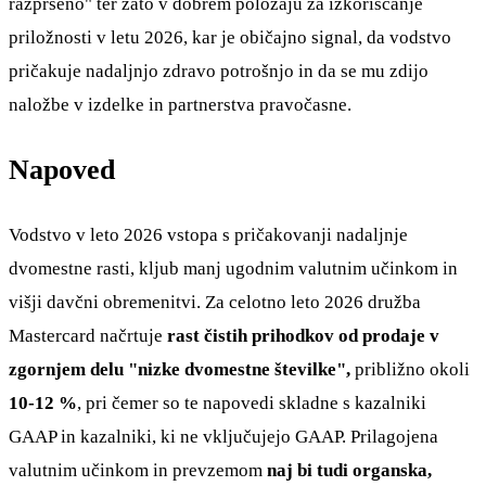
razpršeno" ter zato v dobrem položaju za izkoriščanje
priložnosti v letu 2026, kar je običajno signal, da vodstvo
pričakuje nadaljnjo zdravo potrošnjo in da se mu zdijo
naložbe v izdelke in partnerstva pravočasne.
Napoved
Vodstvo v leto 2026 vstopa s pričakovanji nadaljnje
dvomestne rasti, kljub manj ugodnim valutnim učinkom in
višji davčni obremenitvi. Za celotno leto 2026 družba
Mastercard načrtuje
rast čistih prihodkov od prodaje v
zgornjem delu "nizke dvomestne številke",
približno okoli
10-12 %
, pri čemer so te napovedi skladne s kazalniki
GAAP in kazalniki, ki ne vključujejo GAAP. Prilagojena
valutnim učinkom in prevzemom
naj bi tudi organska,