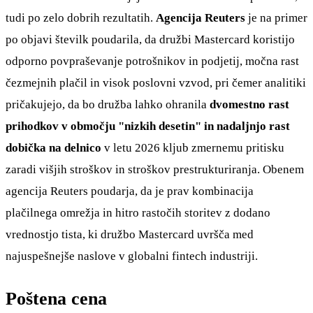
tudi po zelo dobrih rezultatih.
Agencija Reuters
je na primer
po objavi številk poudarila, da družbi Mastercard koristijo
odporno povpraševanje potrošnikov in podjetij, močna rast
čezmejnih plačil in visok poslovni vzvod, pri čemer analitiki
pričakujejo, da bo družba lahko ohranila
dvomestno rast
prihodkov v območju "nizkih desetin" in nadaljnjo rast
dobička na delnico
v letu 2026 kljub zmernemu pritisku
zaradi višjih stroškov in stroškov prestrukturiranja. Obenem
agencija Reuters poudarja, da je prav kombinacija
plačilnega omrežja in hitro rastočih storitev z dodano
vrednostjo tista, ki družbo Mastercard uvršča med
najuspešnejše naslove v globalni fintech industriji.
Poštena cena