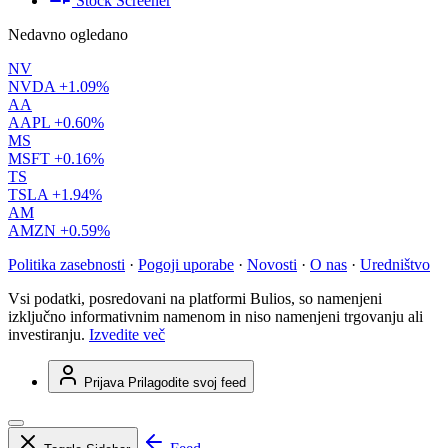
Stock Screener
Nedavno ogledano
NV
NVDA
+1.09%
AA
AAPL
+0.60%
MS
MSFT
+0.16%
TS
TSLA
+1.94%
AM
AMZN
+0.59%
Politika zasebnosti
·
Pogoji uporabe
·
Novosti
·
O nas
·
Uredništvo
Vsi podatki, posredovani na platformi Bulios, so namenjeni
izključno informativnim namenom in niso namenjeni trgovanju ali
investiranju.
Izvedite več
Prijava
Prilagodite svoj feed