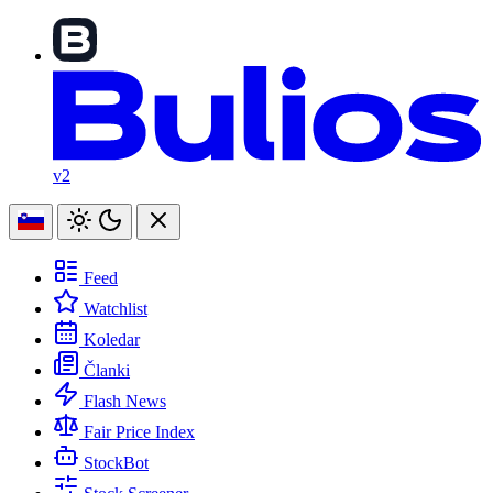
v2
Feed
Watchlist
Koledar
Članki
Flash News
Fair Price Index
StockBot