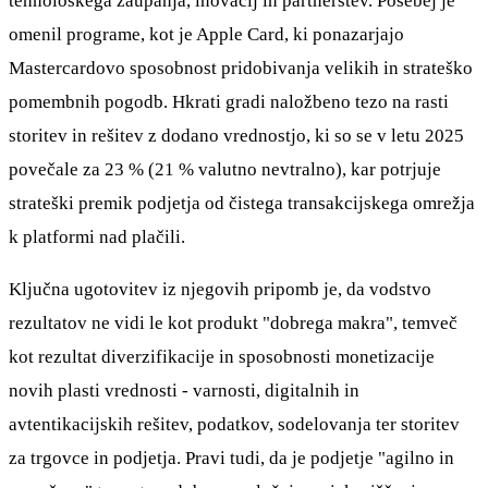
tehnološkega zaupanja, inovacij in partnerstev. Posebej je
omenil programe, kot je Apple Card, ki ponazarjajo
Mastercardovo sposobnost pridobivanja velikih in strateško
pomembnih pogodb. Hkrati gradi naložbeno tezo na rasti
storitev in rešitev z dodano vrednostjo, ki so se v letu 2025
povečale za 23 % (21 % valutno nevtralno), kar potrjuje
strateški premik podjetja od čistega transakcijskega omrežja
k platformi nad plačili.
Ključna ugotovitev iz njegovih pripomb je, da vodstvo
rezultatov ne vidi le kot produkt "dobrega makra", temveč
kot rezultat diverzifikacije in sposobnosti monetizacije
novih plasti vrednosti - varnosti, digitalnih in
avtentikacijskih rešitev, podatkov, sodelovanja ter storitev
za trgovce in podjetja. Pravi tudi, da je podjetje "agilno in