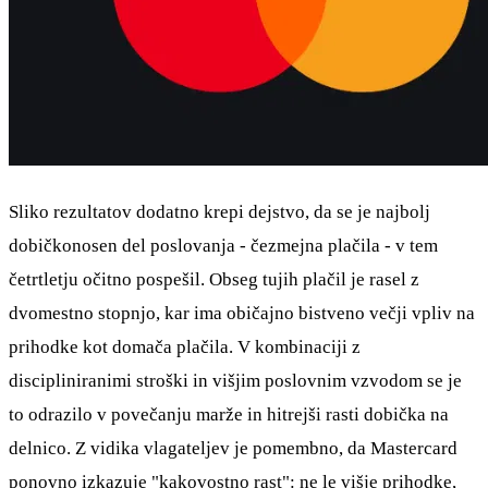
Sliko rezultatov dodatno krepi dejstvo, da se je najbolj
dobičkonosen del poslovanja - čezmejna plačila - v tem
četrtletju očitno pospešil. Obseg tujih plačil je rasel z
dvomestno stopnjo, kar ima običajno bistveno večji vpliv na
prihodke kot domača plačila. V kombinaciji z
discipliniranimi stroški in višjim poslovnim vzvodom se je
to odrazilo v povečanju marže in hitrejši rasti dobička na
delnico. Z vidika vlagateljev je pomembno, da Mastercard
ponovno izkazuje "kakovostno rast": ne le višje prihodke,