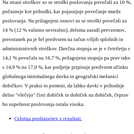
Na strani stroškov so se stroški poslovanja povečali za 10 %,
počasneje kot prihodki, kar pojasnjuje povečanje marže
poslovanja. Na prilagojeni osnovi so se stroški povečali za
14 % (12 % valutno nevtralno), deloma zaradi prevzemov,
preostanek pa je šel predvsem na račun višjih splošnih in
administrativnih stroškov. Davčna stopnja se je v četrtletju s
14,1 % povečala na 16,7 %, prilagojena stopnja pa prav tako
s 14,9 % na 17,0 %, kar podjetje pripisuje predvsem učinku
globalnega minimalnega davka in geografski mešanici
dobičkov. V praksi to pomeni, da lahko davki v prihodnje
delno "vlečejo" čisti dobiček in dobiček na dobiček, čeprav
bo uspešnost poslovanja ostala visoka.
Celotna predstavitev z rezultati.