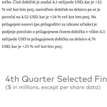
točke. Čisti dobiček je znašal 4,1 milijarde USD, kar je +22
% več kot leto prej, razredčeni dobiček na delnico pa se je
povečal na 4,52 USD, kar je +24 % več kot leto prej. Na
prilagojeni osnovi (po prilagoditvi za izbrane učinke) je
podjetje poročalo o prilagojenem čistem dobičku v višini 4,3
milijarde USD in prilagojenem dobičku na delnico 4,76
USD, kar je +25 % več kot leto prej.