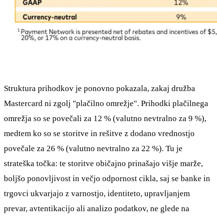
Struktura prihodkov je ponovno pokazala, zakaj družba
Mastercard ni zgolj "plačilno omrežje". Prihodki plačilnega
omrežja so se povečali za 12 % (valutno nevtralno za 9 %),
medtem ko so se storitve in rešitve z dodano vrednostjo
povečale za 26 % (valutno nevtralno za 22 %). Tu je
strateška točka: te storitve običajno prinašajo višje marže,
boljšo ponovljivost in večjo odpornost cikla, saj se banke in
trgovci ukvarjajo z varnostjo, identiteto, upravljanjem
prevar, avtentikacijo ali analizo podatkov, ne glede na