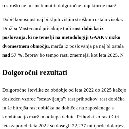
ti stroški ne bi smeli motiti dolgoročne trajektorije marž.
Dobičkonosnost naj bi kljub višjim stroškom ostala visoka.
Družba Mastercard pričakuje tudi
rast dobička iz
poslovanja, ki ne temelji na metodologiji GAAP, v nizko
dvomestnem območju,
marža iz poslovanja pa naj bi ostala
nad 57 %,
čeprav bo tempo rasti zmernejši kot leta 2025. N
Dolgoročni rezultati
Dolgoročne številke za obdobje od leta 2022 do 2025 kažejo
dosleden vzorec "sestavljanja": rast prihodkov, rast dobička
in še hitrejša rast dobička na dobiček na zaposlenega s
kombinacijo marž in odkupa delnic. Prihodki so rasli štiri
leta zapored: leta 2022 so dosegli 22,237 milijarde dolarjev,