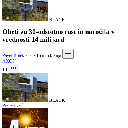
BLACK
Obeti za 30-odstotno rast in naročila v
vrednosti 14 milijard
Pavel Botek
·
1d
·
16 min branja
AXON
1d
BLACK
Preberi več