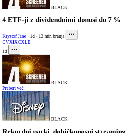
BLACK
4 ETF-ji z dividendnimi donosi do 7 %
Krystof Jane
·
1d
·
13 min branja
CVX
IXC
XLE
1d
BLACK
Preberi več
BLACK
Rekordni parki, dobičkonosni streaming,