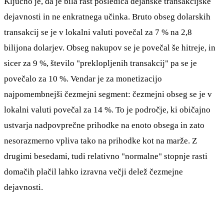
Ključno je, da je bila rast posledica dejanske transakcijske
dejavnosti in ne enkratnega učinka. Bruto obseg dolarskih
transakcij se je v lokalni valuti povečal za 7 % na 2,8
bilijona dolarjev. Obseg nakupov se je povečal še hitreje, in
sicer za 9 %, število "preklopljenih transakcij" pa se je
povečalo za 10 %. Vendar je za monetizacijo
najpomembnejši čezmejni segment: čezmejni obseg se je v
lokalni valuti povečal za 14 %. To je področje, ki običajno
ustvarja nadpovprečne prihodke na enoto obsega in zato
nesorazmerno vpliva tako na prihodke kot na marže. Z
drugimi besedami, tudi relativno "normalne" stopnje rasti
domačih plačil lahko izravna večji delež čezmejne
dejavnosti.