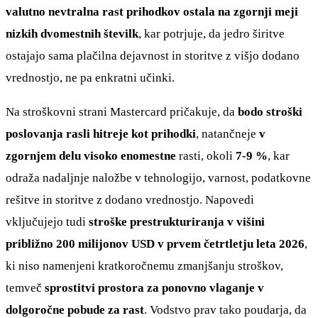
valutno nevtralna rast prihodkov ostala na zgornji meji
nizkih dvomestnih številk
, kar potrjuje, da jedro širitve
ostajajo sama plačilna dejavnost in storitve z višjo dodano
vrednostjo, ne pa enkratni učinki.
Na stroškovni strani Mastercard pričakuje, da
bodo stroški
poslovanja rasli hitreje kot prihodki
, natančneje
v
zgornjem delu visoko enomestne
rasti, okoli
7-9 %
, kar
odraža nadaljnje naložbe v tehnologijo, varnost, podatkovne
rešitve in storitve z dodano vrednostjo. Napovedi
vključujejo tudi
stroške prestrukturiranja v višini
približno 200 milijonov USD v prvem četrtletju leta 2026
,
ki niso namenjeni kratkoročnemu zmanjšanju stroškov,
temveč
sprostitvi prostora za ponovno vlaganje v
dolgoročne pobude za rast
. Vodstvo prav tako poudarja, da