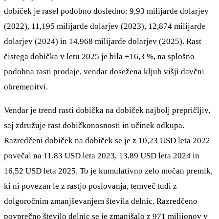
dobiček je rasel podobno dosledno: 9,93 milijarde dolarjev
(2022), 11,195 milijarde dolarjev (2023), 12,874 milijarde
dolarjev (2024) in 14,968 milijarde dolarjev (2025). Rast
čistega dobička v letu 2025 je bila +16,3 %, na splošno
podobna rasti prodaje, vendar dosežena kljub višji davčni
obremenitvi.
Vendar je trend rasti dobička na dobiček najbolj prepričljiv,
saj združuje rast dobičkonosnosti in učinek odkupa.
Razredčeni dobiček na dobiček se je z 10,23 USD leta 2022
povečal na 11,83 USD leta 2023, 13,89 USD leta 2024 in
16,52 USD leta 2025. To je kumulativno zelo močan premik,
ki ni povezan le z rastjo poslovanja, temveč tudi z
dolgoročnim zmanjševanjem števila delnic. Razredčeno
povprečno število delnic se je zmanjšalo z 971 milijonov v