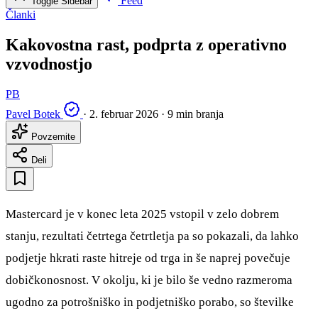
Feed
Toggle Sidebar
Članki
Kakovostna rast, podprta z operativno
vzvodnostjo
PB
Pavel Botek
·
2. februar 2026
·
9 min branja
Povzemite
Deli
Mastercard je v konec leta 2025 vstopil v zelo dobrem
stanju, rezultati četrtega četrtletja pa so pokazali, da lahko
podjetje hkrati raste hitreje od trga in še naprej povečuje
dobičkonosnost. V okolju, ki je bilo še vedno razmeroma
ugodno za potrošniško in podjetniško porabo, so številke