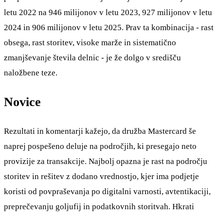
letu 2022 na 946 milijonov v letu 2023, 927 milijonov v letu
2024 in 906 milijonov v letu 2025. Prav ta kombinacija - rast
obsega, rast storitev, visoke marže in sistematično
zmanjševanje števila delnic - je že dolgo v središču
naložbene teze.
Novice
Rezultati in komentarji kažejo, da družba Mastercard še
naprej pospešeno deluje na področjih, ki presegajo neto
provizije za transakcije. Najbolj opazna je rast na področju
storitev in rešitev z dodano vrednostjo, kjer ima podjetje
koristi od povpraševanja po digitalni varnosti, avtentikaciji,
preprečevanju goljufij in podatkovnih storitvah. Hkrati