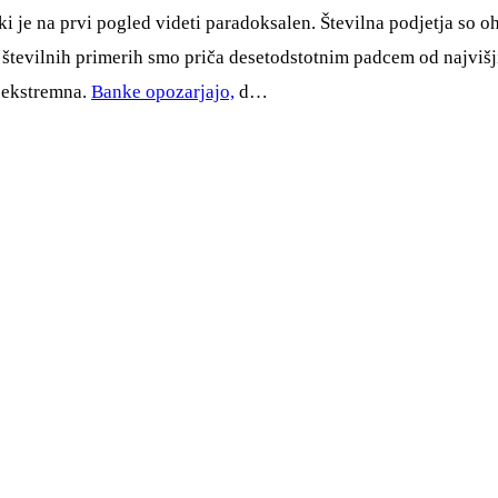
i je na prvi pogled videti paradoksalen. Številna podjetja so o
V številnih primerih smo priča desetodstotnim padcem od najvišj
 ekstremna.
Banke opozarjajo,
d…