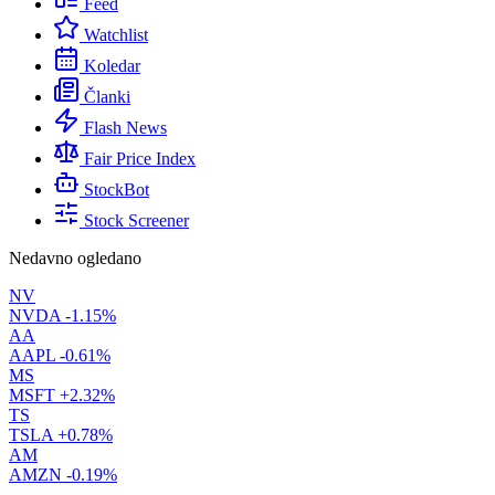
Feed
Watchlist
Koledar
Članki
Flash News
Fair Price Index
StockBot
Stock Screener
Nedavno ogledano
NV
NVDA
-1.15%
AA
AAPL
-0.61%
MS
MSFT
+2.32%
TS
TSLA
+0.78%
AM
AMZN
-0.19%