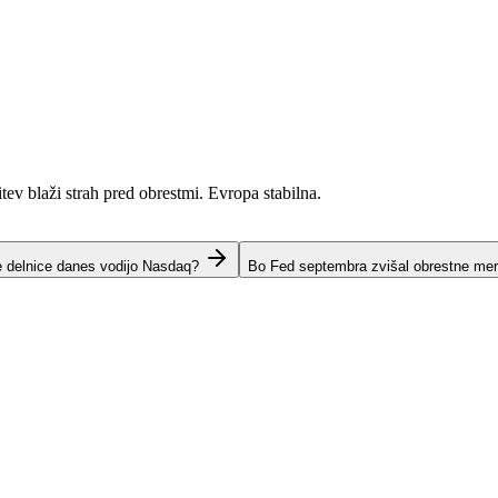
itev blaži strah pred obrestmi. Evropa stabilna.
e delnice danes vodijo Nasdaq?
Bo Fed septembra zvišal obrestne me