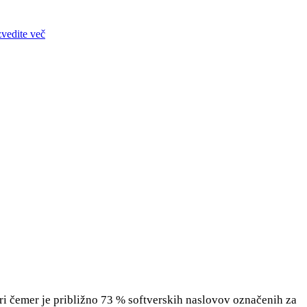
zvedite več
pri čemer je približno 73 % softverskih naslovov označenih za