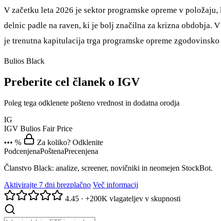
V začetku leta 2026 je sektor programske opreme v položaju, k
delnic padle na raven, ki je bolj značilna za krizna obdobja. 
je trenutna kapitulacija trga programske opreme zgodovinsko
Bulios Black
Preberite cel članek o IGV
Poleg tega odklenete pošteno vrednost in dodatna orodja
IG
IGV
Bulios Fair Price
••• %
Za koliko? Odklenite
Podcenjena
Poštena
Precenjena
Članstvo Black: analize, screener, novičniki in neomejen StockBot.
Aktivirajte 7 dni brezplačno
Več informacij
4.45
·
+200K vlagateljev v skupnosti