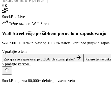
⌘
K
StockBot
Live
Tržne razmere
Wall Street
Wall Street višje po šibkem poročilu o zaposlovanju
S&P 500
+0.20%
in Nasdaq
+0.50%
rasteta, ker upad julijskih zaposl
Vprašajte o tem
Zakaj se je zaposlovanje v ZDA julija zmanjšalo?
Katere tehnološk
StockBot pozna 80,000+ delnic po vsem svetu