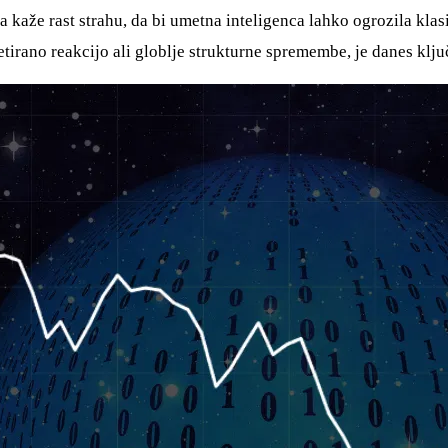
ija kaže rast strahu, da bi umetna inteligenca lahko ogrozila 
etirano reakcijo ali globlje strukturne spremembe, je danes klju