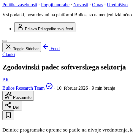
Politika zasebnosti
·
Pogoji uporabe
·
Novosti
·
O nas
·
Uredništvo
Vsi podatki, posredovani na platformi Bulios, so namenjeni izključno
Prijava
Prilagodite svoj feed
Feed
Toggle Sidebar
Članki
Zgodovinski padec softverskega sektorja —
BR
Bulios Research Team
·
10. februar 2026
·
9 min branja
Povzemite
Deli
Delnice programske opreme so padle na nivoje vrednotenja, ki 