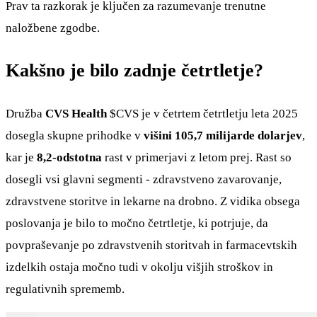
Prav ta razkorak je ključen za razumevanje trenutne
naložbene zgodbe.
Kakšno je bilo zadnje četrtletje?
Družba
CVS Health
$CVS
je v četrtem četrtletju leta 2025
dosegla skupne prihodke v
višini 105,7 milijarde dolarjev
,
kar je
8,2-odstotna
rast v primerjavi z letom prej. Rast so
dosegli vsi glavni segmenti - zdravstveno zavarovanje,
zdravstvene storitve in lekarne na drobno. Z vidika obsega
poslovanja je bilo to močno četrtletje, ki potrjuje, da
povpraševanje po zdravstvenih storitvah in farmacevtskih
izdelkih ostaja močno tudi v okolju višjih stroškov in
regulativnih sprememb.