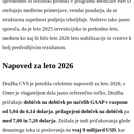
spremembe in sezonski premiki v programu Medicare Part D
otežujejo medletne primerjave, vendar poudarja, da se
strukturna uspešnost podjetja izboljšuje. Vodstvo tako jasno
sporoča, da je leto 2025 investicijsko in prehodno leto,
medtem ko naj bi bilo leto 2026 leto stabilizacije in vrnitve k
bolj predvidljivim rezultatom.
Napoved za leto 2026
Družba CVS je potrdila celoletne napovedi za leto 2026, s
čimer je vlagateljem dala jasno referenčno točko. Družba
pričakuje
dobiček na dobiček po načelih GAAP v razponu
od 5,94 do 6,14 dolarja
,
prilagojeni dobiček na dobiček
pa
med 7,00 in 7,20 dolarja
. Znižala je tudi pričakovanja glede
denarnega toka iz poslovanja na
vsaj 9 milijard USD
, kar