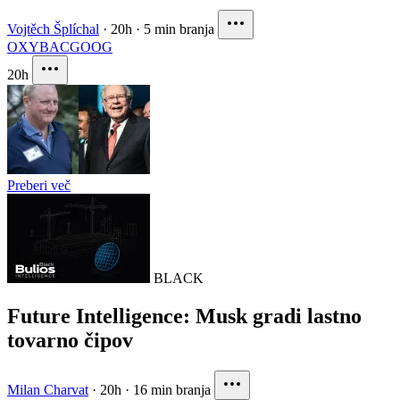
Vojtěch Šplíchal
·
20h
·
5 min branja
OXY
BAC
GOOG
20h
Preberi več
BLACK
Future Intelligence: Musk gradi lastno
tovarno čipov
Milan Charvat
·
20h
·
16 min branja