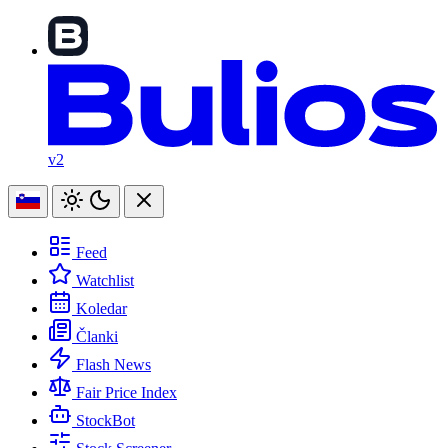
v2
Feed
Watchlist
Koledar
Članki
Flash News
Fair Price Index
StockBot