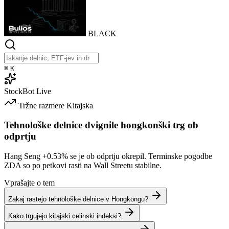
BLACK
⌘
K
StockBot
Live
Tržne razmere
Kitajska
Tehnološke delnice dvignile hongkonški trg ob
odprtju
Hang Seng
+0.53%
se je ob odprtju okrepil. Terminske pogodbe
ZDA so po petkovi rasti na Wall Streetu stabilne.
Vprašajte o tem
Zakaj rastejo tehnološke delnice v Hongkongu?
Kako trgujejo kitajski celinski indeksi?