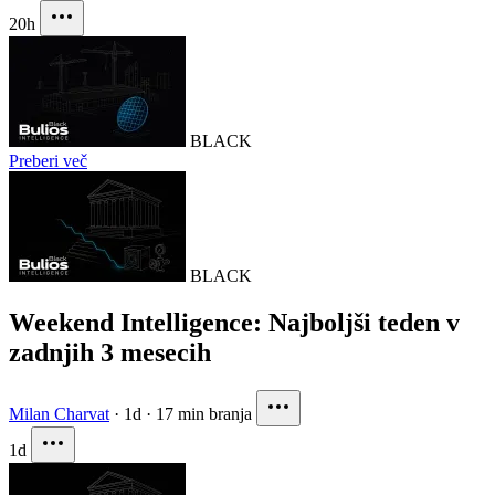
20h
BLACK
Preberi več
BLACK
Weekend Intelligence: Najboljši teden v
zadnjih 3 mesecih
Milan Charvat
·
1d
·
17 min branja
1d