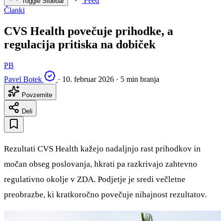
Feed
Toggle Sidebar
Članki
CVS Health povečuje prihodke, a
regulacija pritiska na dobiček
PB
Pavel Botek
·
10. februar 2026
·
5 min branja
Povzemite
Deli
Rezultati CVS Health kažejo nadaljnjo rast prihodkov in
močan obseg poslovanja, hkrati pa razkrivajo zahtevno
regulativno okolje v ZDA. Podjetje je sredi večletne
preobrazbe, ki kratkoročno povečuje nihajnost rezultatov.