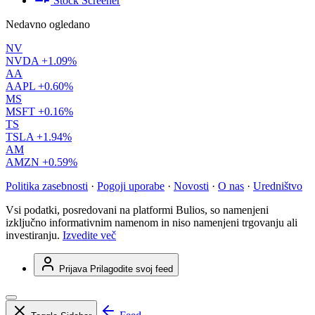
Stock Screener
Nedavno ogledano
NV
NVDA
+1.09%
AA
AAPL
+0.60%
MS
MSFT
+0.16%
TS
TSLA
+1.94%
AM
AMZN
+0.59%
Politika zasebnosti
·
Pogoji uporabe
·
Novosti
·
O nas
·
Uredništvo
Vsi podatki, posredovani na platformi Bulios, so namenjeni
izključno informativnim namenom in niso namenjeni trgovanju ali
investiranju.
Izvedite več
Prijava
Prilagodite svoj feed