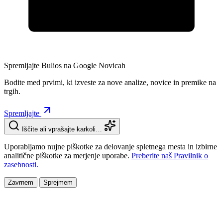
Spremljajte Bulios na Google Novicah
Bodite med prvimi, ki izveste za nove analize, novice in premike na
trgih.
Spremljajte
Iščite ali vprašajte karkoli…
Uporabljamo nujne piškotke za delovanje spletnega mesta in izbirne
analitične piškotke za merjenje uporabe.
Preberite naš Pravilnik o
zasebnosti.
Zavrnem
Sprejmem