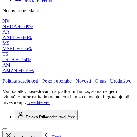
Stock Screener
Nedavno ogledano
NV
NVDA
+1.09%
AA
AAPL
+0.60%
MS
MSFT
+0.16%
TS
TSLA
+1.94%
AM
AMZN
+0.59%
Politika zasebnosti
·
Pogoji uporabe
·
Novosti
·
O nas
·
Uredništvo
Vsi podatki, posredovani na platformi Bulios, so namenjeni
izključno informativnim namenom in niso namenjeni trgovanju ali
investiranju.
Izvedite več
Prijava
Prilagodite svoj feed