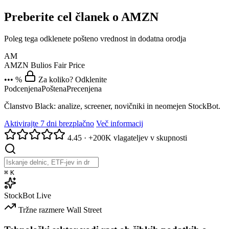
Preberite cel članek o AMZN
Poleg tega odklenete pošteno vrednost in dodatna orodja
AM
AMZN
Bulios Fair Price
••• %
Za koliko? Odklenite
Podcenjena
Poštena
Precenjena
Članstvo Black: analize, screener, novičniki in neomejen StockBot.
Aktivirajte 7 dni brezplačno
Več informacij
4.45
·
+200K vlagateljev v skupnosti
⌘
K
StockBot
Live
Tržne razmere
Wall Street