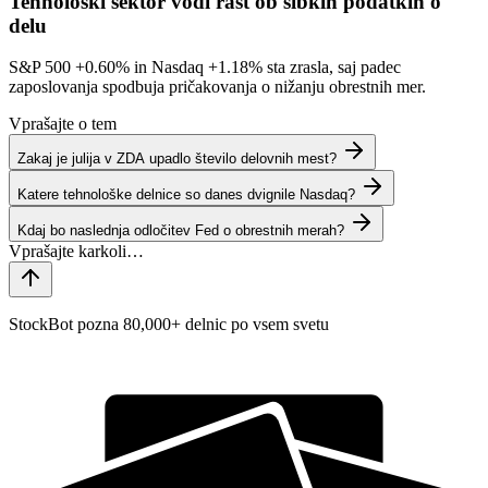
Tehnološki sektor vodi rast ob šibkih podatkih o
delu
S&P 500
+0.60%
in Nasdaq
+1.18%
sta zrasla, saj padec
zaposlovanja spodbuja pričakovanja o nižanju obrestnih mer.
Vprašajte o tem
Zakaj je julija v ZDA upadlo število delovnih mest?
Katere tehnološke delnice so danes dvignile Nasdaq?
Kdaj bo naslednja odločitev Fed o obrestnih merah?
StockBot pozna 80,000+ delnic po vsem svetu