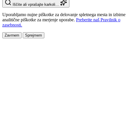
Iščite ali vprašajte karkoli…
Uporabljamo nujne piškotke za delovanje spletnega mesta in izbirne
analitične piškotke za merjenje uporabe.
Preberite naš Pravilnik o
zasebnosti.
Zavrnem
Sprejmem