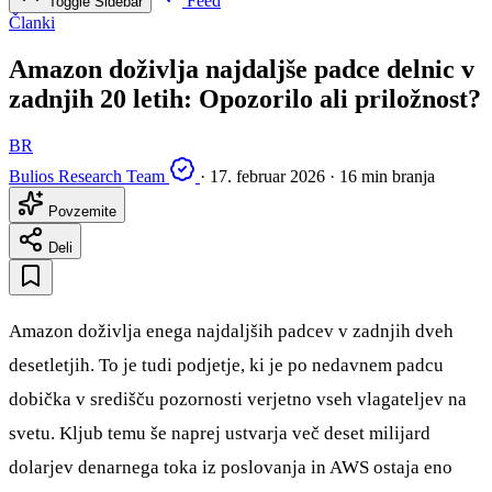
Feed
Toggle Sidebar
Članki
Amazon doživlja najdaljše padce delnic v
zadnjih 20 letih: Opozorilo ali priložnost?
BR
Bulios Research Team
·
17. februar 2026
·
16 min branja
Povzemite
Deli
Amazon doživlja enega najdaljših padcev v zadnjih dveh
desetletjih. To je tudi podjetje, ki je po nedavnem padcu
dobička v središču pozornosti verjetno vseh vlagateljev na
svetu. Kljub temu še naprej ustvarja več deset milijard
dolarjev denarnega toka iz poslovanja in AWS ostaja eno