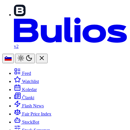
v2
Feed
Watchlist
Koledar
Članki
Flash News
Fair Price Index
StockBot