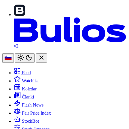
v2
Feed
Watchlist
Koledar
Članki
Flash News
Fair Price Index
StockBot