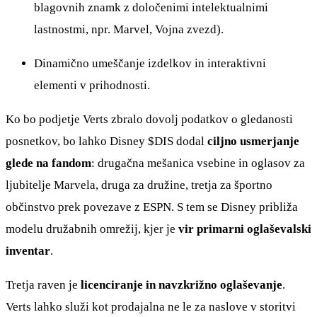
blagovnih znamk z določenimi intelektualnimi
lastnostmi, npr. Marvel, Vojna zvezd).
Dinamično umeščanje izdelkov in interaktivni
elementi v prihodnosti.
Ko bo podjetje Verts zbralo dovolj podatkov o gledanosti
posnetkov, bo lahko Disney
$DIS
dodal
ciljno usmerjanje
glede na fandom
: drugačna mešanica vsebine in oglasov za
ljubitelje Marvela, druga za družine, tretja za športno
občinstvo prek povezave z ESPN. S tem se Disney približa
modelu družabnih omrežij, kjer je
vir primarni oglaševalski
inventar
.
Tretja raven je
licenciranje in navzkrižno oglaševanje
.
Verts lahko služi kot prodajalna ne le za naslove v storitvi