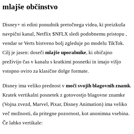
mlajše občinstvo
Disney+ ni edini ponudnik pretočnega videa, ki preizkuša
navpični kanal, Netflix
$NFLX
sledi podobnemu pristopu ,
vendar se Verts bistveno bolj zgleduje po modelu TikTok.
Cilj je jasen: doseči
mlajše uporabnike
, ki običajno
preživijo čas v kanalu s kratkimi posnetki in imajo višjo
vstopno oviro za klasične dolge formate.
Disney ima veliko prednost v
moči svojih blagovnih znamk
.
Kratek vertikalni posnetek z gotovostjo blagovne znamke
(Vojna zvezd, Marvel, Pixar, Disney Animation) ima veliko
več možnosti, da pritegne pozornost, kot anonimna vsebina.
Če lahko vertikale: