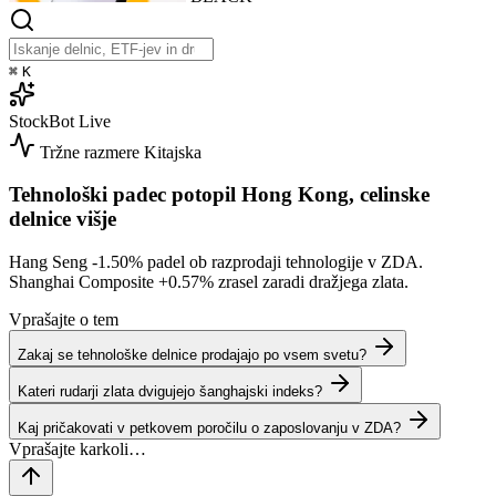
⌘
K
StockBot
Live
Tržne razmere
Kitajska
Tehnološki padec potopil Hong Kong, celinske
delnice višje
Hang Seng
-1.50%
padel ob razprodaji tehnologije v ZDA.
Shanghai Composite
+0.57%
zrasel zaradi dražjega zlata.
Vprašajte o tem
Zakaj se tehnološke delnice prodajajo po vsem svetu?
Kateri rudarji zlata dvigujejo šanghajski indeks?
Kaj pričakovati v petkovem poročilu o zaposlovanju v ZDA?