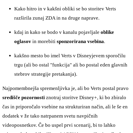
Kako hitro in v kakšni obliki se bo storitev Verts
razširila zunaj ZDA in na druge naprave.
kdaj in kako se bodo v kanalu pojavljale
oblike
oglasov
in morebiti
sponzorirana vsebina
.
kakšno mesto bo imel Verts v Disneyjevem sporočilu
trgu (ali bo ostal "funkcija" ali bo postal eden glavnih
stebrov strategije pretakanja).
Najpomembnejša spremenljivka je, ali bo Verts postal pravo
središče pozornosti
znotraj storitve Disney+, ki bo zbiralo
čas in priporočalo vsebine na strukturiran način, ali le še en
dodatek v že tako natrpanem svetu navpičnih
videoposnetkov. Če bo uspel prvi scenarij, bi to lahko