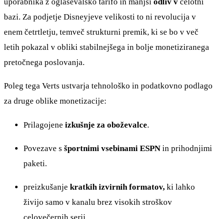
uporabnika z oglaševalsko tarifo in manjši
odliv v
celotni
bazi. Za podjetje Disneyjeve velikosti to ni revolucija v
enem četrtletju, temveč strukturni premik, ki se bo v več
letih pokazal v obliki stabilnejšega in bolje monetiziranega
pretočnega poslovanja.
Poleg tega Verts ustvarja tehnološko in podatkovno podlago
za druge oblike monetizacije:
Prilagojene
izkušnje za oboževalce
.
Povezave s
športnimi vsebinami ESPN
in prihodnjimi
paketi.
preizkušanje
kratkih izvirnih formatov,
ki lahko
živijo samo v kanalu brez visokih stroškov
celovečernih serij.