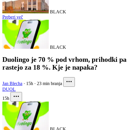
BLACK
Preberi več
BLACK
Duolingo je 70 % pod vrhom, prihodki pa
rastejo za 18 %. Kje je napaka?
Jan Blecha
·
15h
·
23 min branja
DUOL
15h
BLACK