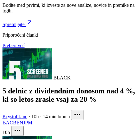
Bodite med prvimi, ki izveste za nove analize, novice in premike na
trgih.
Spremljajte
Priporočeni članki
Preberi več
BLACK
5 delnic z dividendnim donosom nad 4 %,
ki so letos zrasle vsaj za 20 %
Krystof Jane
·
10h
·
14 min branja
BAC
BEN
JPM
10h