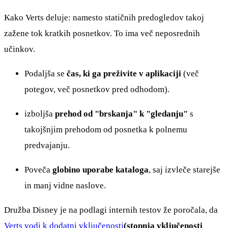
Kako Verts deluje: namesto statičnih predogledov takoj
zažene tok kratkih posnetkov. To ima več neposrednih
učinkov.
Podaljša se
čas, ki ga preživite v aplikaciji
(več
potegov, več posnetkov pred odhodom).
izboljša
prehod od "brskanja" k "gledanju"
s
takojšnjim prehodom od posnetka k polnemu
predvajanju.
Poveča
globino uporabe kataloga
, saj izvleče starejše
in manj vidne naslove.
Družba Disney je na podlagi internih testov že poročala, da
Verts vodi k dodatni vključenosti
(stopnja vključenosti