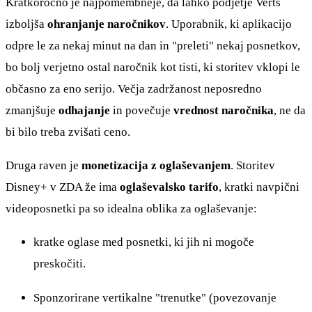
Kratkoročno je najpomembneje, da lahko podjetje Verts
izboljša
ohranjanje naročnikov
. Uporabnik, ki aplikacijo
odpre le za nekaj minut na dan in "preleti" nekaj posnetkov,
bo bolj verjetno ostal naročnik kot tisti, ki storitev vklopi le
občasno za eno serijo. Večja zadržanost neposredno
zmanjšuje
odhajanje
in povečuje
vrednost naročnika
, ne da
bi bilo treba zvišati ceno.
Druga raven je
monetizacija z oglaševanjem
. Storitev
Disney+ v ZDA že ima
oglaševalsko tarifo
, kratki navpični
videoposnetki pa so idealna oblika za oglaševanje:
kratke oglase med posnetki, ki jih ni mogoče
preskočiti.
Sponzorirane vertikalne "trenutke" (povezovanje