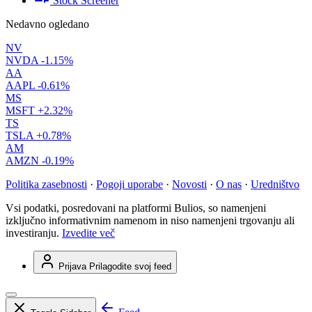
Stock Screener
Nedavno ogledano
NV
NVDA
-1.15%
AA
AAPL
-0.61%
MS
MSFT
+2.32%
TS
TSLA
+0.78%
AM
AMZN
-0.19%
Politika zasebnosti
·
Pogoji uporabe
·
Novosti
·
O nas
·
Uredništvo
Vsi podatki, posredovani na platformi Bulios, so namenjeni
izključno informativnim namenom in niso namenjeni trgovanju ali
investiranju.
Izvedite več
Prijava
Prilagodite svoj feed