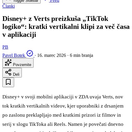
Feed
Toggle Sidebar
Članki
Disney+ z Verts preizkuša „TikTok
logiko“: kratki vertikalni klipi za več časa
v aplikaciji
PB
Pavel Botek
·
16. marec 2026
·
6 min branja
Povzemite
Deli
Disney+ v svoji mobilni aplikaciji v ZDA uvaja Verts, nov
tok kratkih vertikalnih videov, kjer uporabniki z drsanjem
po zaslonu preklapljajo med kratkimi prizori iz filmov in
serij v slogu TikToka ali Reels. Namen je povečati dnevno