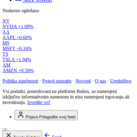
Stock Screener
Nedavno ogledano
NV
NVDA
+1.09%
AA
AAPL
+0.60%
MS
MSFT
+0.16%
TS
TSLA
+1.94%
AM
AMZN
+0.59%
Politika zasebnosti
·
Pogoji uporabe
·
Novosti
·
O nas
·
Uredništvo
Vsi podatki, posredovani na platformi Bulios, so namenjeni
izključno informativnim namenom in niso namenjeni trgovanju ali
investiranju.
Izvedite več
Prijava
Prilagodite svoj feed