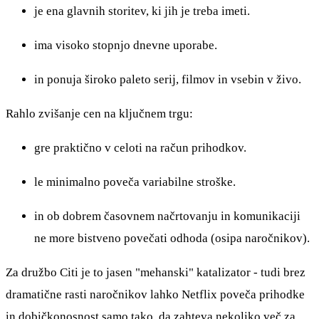
je ena glavnih storitev, ki jih je treba imeti.
ima visoko stopnjo dnevne uporabe.
in ponuja široko paleto serij, filmov in vsebin v živo.
Rahlo zvišanje cen na ključnem trgu:
gre praktično v celoti na račun prihodkov.
le minimalno poveča variabilne stroške.
in ob dobrem časovnem načrtovanju in komunikaciji
ne more bistveno povečati odhoda (osipa naročnikov).
Za družbo Citi je to jasen "mehanski" katalizator - tudi brez
dramatične rasti naročnikov lahko Netflix poveča prihodke
in dobičkonosnost samo tako, da zahteva nekoliko več za