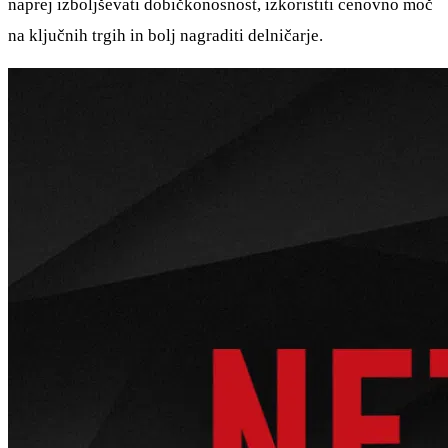
naprej izboljševati dobičkonosnost, izkoristiti cenovno moč
na ključnih trgih in bolj nagraditi delničarje.