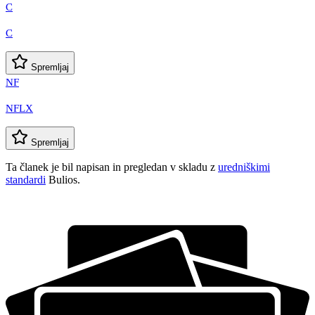
C
C
Spremljaj
NF
NFLX
Spremljaj
Ta članek je bil napisan in pregledan v skladu z
uredniškimi
standardi
Bulios.