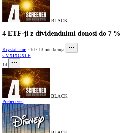
BLACK
4 ETF-ji z dividendnimi donosi do 7 %
Krystof Jane
·
1d
·
13 min branja
CVX
IXC
XLE
1d
BLACK
Preberi več
BLACK