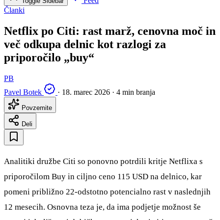
Feed
Toggle Sidebar
Članki
Netflix po Citi: rast marž, cenovna moč in
več odkupa delnic kot razlogi za
priporočilo „buy“
PB
Pavel Botek
·
18. marec 2026
·
4 min branja
Povzemite
Deli
Analitiki družbe Citi so ponovno potrdili kritje Netflixa s
priporočilom Buy in ciljno ceno 115 USD na delnico, kar
pomeni približno 22-odstotno potencialno rast v naslednjih
12 mesecih. Osnovna teza je, da ima podjetje možnost še