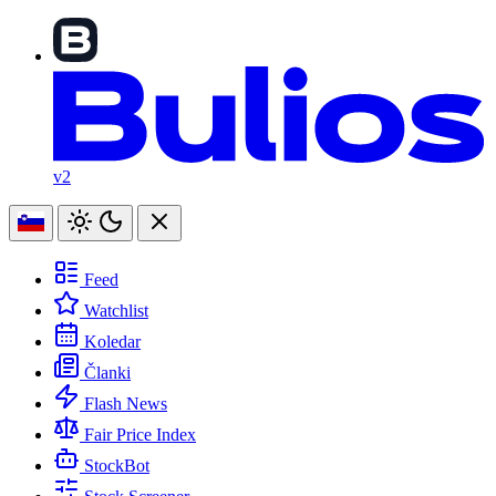
v2
Feed
Watchlist
Koledar
Članki
Flash News
Fair Price Index
StockBot