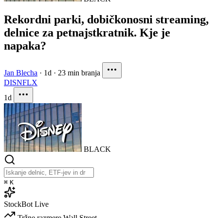
Rekordni parki, dobičkonosni streaming,
delnice za petnajstkratnik. Kje je
napaka?
Jan Blecha
·
1d
·
23 min branja
DIS
NFLX
1d
BLACK
⌘
K
StockBot
Live
Tržne razmere
Wall Street