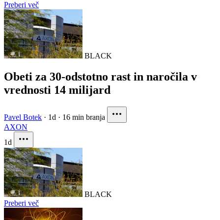
Preberi več
BLACK
Obeti za 30-odstotno rast in naročila v
vrednosti 14 milijard
Pavel Botek
·
1d
·
16 min branja
AXON
1d
BLACK
Preberi več