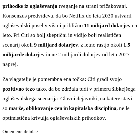
prihodke iz oglaševanja
tveganje na strani pričakovanj.
Konsenzus predvideva, da bo Netflix do leta 2030 ustvaril
oglaševalski posel v višini približno
11 milijard dolarjev
na
leto. Pri Citi so bolj skeptični in vidijo bolj realističen
scenarij okoli
9 milijard dolarjev
, z letno rastjo okoli
1,5
milijarde dolar
jev in ne 2 milijardi dolarjev od leta 2027
naprej.
Za vlagatelje je pomembna ena točka: Citi gradi svojo
pozitivno tezo
tako, da bo zdržala tudi v primeru šibkejšega
oglaševalskega scenarija. Glavni dejavniki, na katere stavi,
so
marže, oblikovanje cen in kapitalska disciplina
, ne le
optimistična krivulja oglaševalskih prihodkov.
Omenjene delnice