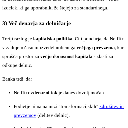
izdelek, ki ga uporabniki že štejejo za standardnega.
3) Več denarja za delničarje
Tretji razlog je
kapitalska politika
. Citi poudarja, da Netflix
v zadnjem času ni izvedel nobenega
večjega prevzema
, kar
sprošča prostor za
večjo donosnost kapitala
- zlasti za
odkupe delnic.
Banka trdi, da:
Netflixov
denarni tok
je danes dovolj močan.
Podjetje nima na mizi "transformacijskih"
združitev in
prevzemov
(delitev delnic).