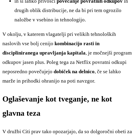
in si lahko privošči
povečanje povratnih odkupov
in
drugih oblik distribucije, ne da bi pri tem ogrozilo
naložbe v vsebino in tehnologijo.
V okolju, v katerem vlagatelji pri velikih tehnoloških
naslovih vse bolj cenijo
kombinacijo rasti in
discipliniranega upravljanja kapitala
, je močnejši program
odkupov jasen plus. Poleg tega za Netflix povratni odkupi
neposredno povečujejo
dobiček na delnico
, če se lahko
marže in prihodki ohranijo na poti navzgor.
Oglaševanje kot tveganje, ne kot
glavna teza
V družbi Citi prav tako opozarjajo, da so dolgoročni obeti za