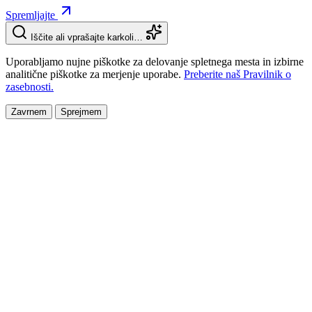
Spremljajte
Iščite ali vprašajte karkoli…
Uporabljamo nujne piškotke za delovanje spletnega mesta in izbirne
analitične piškotke za merjenje uporabe.
Preberite naš Pravilnik o
zasebnosti.
Zavrnem
Sprejmem