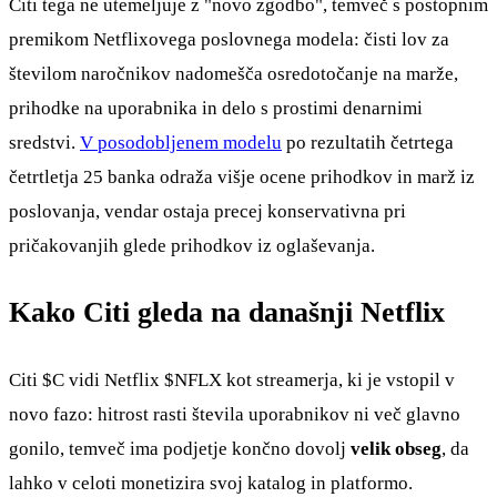
Citi tega ne utemeljuje z "novo zgodbo", temveč s postopnim
premikom Netflixovega poslovnega modela: čisti lov za
številom naročnikov nadomešča osredotočanje na marže,
prihodke na uporabnika in delo s prostimi denarnimi
sredstvi.
V posodobljenem modelu
po rezultatih četrtega
četrtletja 25 banka odraža višje ocene prihodkov in marž iz
poslovanja, vendar ostaja precej konservativna pri
pričakovanjih glede prihodkov iz oglaševanja.
Kako Citi gleda na današnji Netflix
Citi
$C
vidi Netflix
$NFLX
kot streamerja, ki je vstopil v
novo fazo: hitrost rasti števila uporabnikov ni več glavno
gonilo, temveč ima podjetje končno dovolj
velik obseg
, da
lahko v celoti monetizira svoj katalog in platformo.