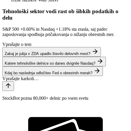
Tehnološki sektor vodi rast ob šibkih podatkih o
delu
S&P 500
+0.60%
in Nasdaq
+1.18%
sta zrasla, saj padec
zaposlovanja spodbuja pričakovanja o nižanju obrestnih mer.
Vprašajte o tem
Zakaj je julija v ZDA upadlo število delovnih mest?
Katere tehnološke delnice so danes dvignile Nasdaq?
Kdaj bo naslednja odločitev Fed o obrestnih merah?
StockBot pozna 80,000+ delnic po vsem svetu