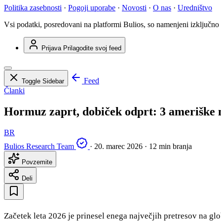
Politika zasebnosti
·
Pogoji uporabe
·
Novosti
·
O nas
·
Uredništvo
Vsi podatki, posredovani na platformi Bulios, so namenjeni izključno
Prijava
Prilagodite svoj feed
Feed
Toggle Sidebar
Članki
Hormuz zaprt, dobiček odprt: 3 ameriške n
BR
Bulios Research Team
·
20. marec 2026
·
12 min branja
Povzemite
Deli
Začetek leta 2026 je prinesel enega največjih pretresov na glo