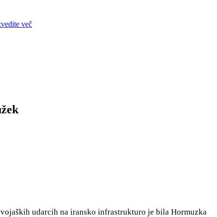
zvedite več
užek
h vojaških udarcih na iransko infrastrukturo je bila Hormuzka