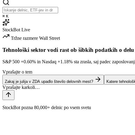
⌘
K
StockBot
Live
Tržne razmere
Wall Street
Tehnološki sektor vodi rast ob šibkih podatkih o delu
S&P 500
+0.60%
in Nasdaq
+1.18%
sta zrasla, saj padec zaposlovan
Vprašajte o tem
Zakaj je julija v ZDA upadlo število delovnih mest?
Katere tehnološ
StockBot pozna 80,000+ delnic po vsem svetu