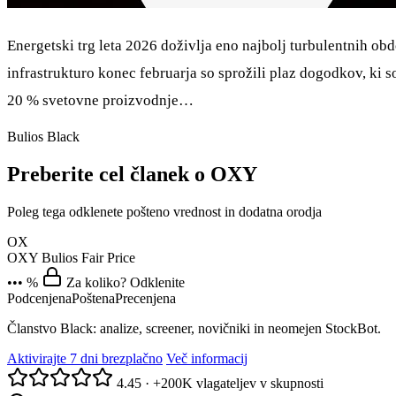
Energetski trg leta 2026 doživlja eno najbolj turbulentnih ob
infrastrukturo konec februarja so sprožili plaz dogodkov, ki 
20 % svetovne proizvodnje…
Bulios Black
Preberite cel članek o OXY
Poleg tega odklenete pošteno vrednost in dodatna orodja
OX
OXY
Bulios Fair Price
••• %
Za koliko? Odklenite
Podcenjena
Poštena
Precenjena
Članstvo Black: analize, screener, novičniki in neomejen StockBot.
Aktivirajte 7 dni brezplačno
Več informacij
4.45
·
+200K vlagateljev v skupnosti