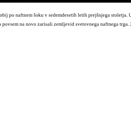
dobij po naftnem šoku v sedemdesetih letih prejšnjega stoletja. 
so povsem na novo zarisali zemljevid svetovnega naftnega trga.