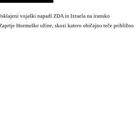
Usklajeni vojaški napadi ZDA in Izraela na iransko
 Zaprtje Hormuške ožine, skozi katero običajno teče približno