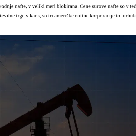
nje nafte, v veliki meri blokirana. Cene surove nafte so v tedni
vilne trge v kaos, so tri ameriške naftne korporacije to turbule