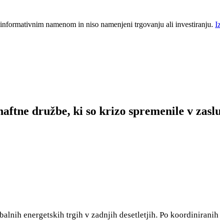
 informativnim namenom in niso namenjeni trgovanju ali investiranju.
I
aftne družbe, ki so krizo spremenile v zasl
balnih energetskih trgih v zadnjih desetletjih. Po koordinirani