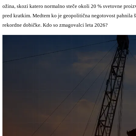
ožina, skozi katero normalno steče okoli 20 % svetovne proizvod
pred kratkim. Medtem ko je geopolitična negotovost pahnila šte
rekordne dobičke. Kdo so zmagovalci leta 2026?