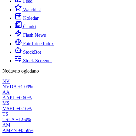
Feed
Watchlist
Koledar
Članki
Flash News
Fair Price Index
StockBot
Stock Screener
Nedavno ogledano
NV
NVDA
+1.09%
AA
AAPL
+0.60%
MS
MSFT
+0.16%
TS
TSLA
+1.94%
AM
AMZN
+0.59%