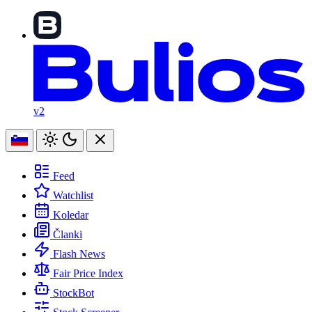
v2
Feed
Watchlist
Koledar
Članki
Flash News
Fair Price Index
StockBot