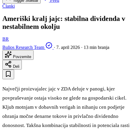
Feed
Toggle Sidebar
Članki
Ameriški kralj jajc: stabilna dividenda v
nestabilnem okolju
BR
Bulios Research Team
·
7. april 2026
·
13 min branja
Povzemite
Deli
Največji proizvajalec jajc v ZDA deluje v panogi, kjer
povpraševanje ostaja visoko ne glede na gospodarski cikel.
Kljub motnjam v dobavnih verigah in nihanju cen podjetje
ohranja močne denarne tokove in privlačno dividendno
donosnost. Takšna kombinacija stabilnosti in potenciala rasti