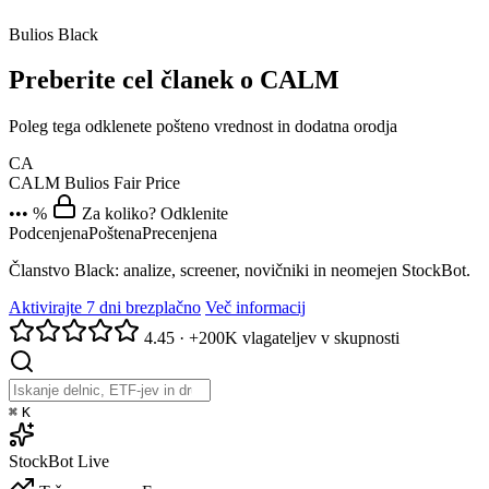
Bulios Black
Preberite cel članek o CALM
Poleg tega odklenete pošteno vrednost in dodatna orodja
CA
CALM
Bulios Fair Price
••• %
Za koliko? Odklenite
Podcenjena
Poštena
Precenjena
Članstvo Black: analize, screener, novičniki in neomejen StockBot.
Aktivirajte 7 dni brezplačno
Več informacij
4.45
·
+200K vlagateljev v skupnosti
⌘
K
StockBot
Live