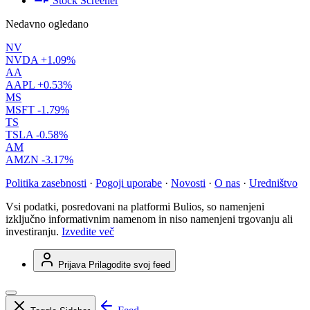
Stock Screener
Nedavno ogledano
NV
NVDA
+1.09%
AA
AAPL
+0.53%
MS
MSFT
-1.79%
TS
TSLA
-0.58%
AM
AMZN
-3.17%
Politika zasebnosti
·
Pogoji uporabe
·
Novosti
·
O nas
·
Uredništvo
Vsi podatki, posredovani na platformi Bulios, so namenjeni
izključno informativnim namenom in niso namenjeni trgovanju ali
investiranju.
Izvedite več
Prijava
Prilagodite svoj feed