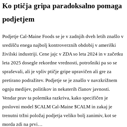
Ko ptičja gripa paradoksalno pomaga
podjetjem
Podjetje Cal-Maine Foods se je v zadnjih dveh letih znašlo v
središču enega najbolj kontroverznih obdobij v ameriški
živilski industriji. Cene jajc v ZDA so leta 2024 in v začetku
leta 2025 dosegle rekordne vrednosti, potrošniki pa so se
spraševali, ali je vpliv ptičje gripe upravičen ali gre za
pretirano podražitev. Podjetje se je znašlo v navzkrižnem
ognju medijev, politikov in nekaterih članov javnosti.
Vendar prav ta polemika razkriva, kako specifičen je
poslovni model
$CALM
Cal-Maine
$CALM
in zakaj je
trenutni tržni položaj podjetja veliko bolj zanimiv, kot se
morda zdi na prvi…