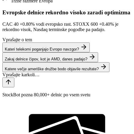
Tržne razmere
Evropa
Evropske delnice rekordno visoko zaradi optimizma
CAC 40
+0.80%
vodi evropsko rast. STOXX 600
+0.40%
je
rekordno visok, Nasdaq terminske pogodbe pa padajo.
Vprašajte o tem
Kateri telekomi poganjajo Evropo navzgor?
Zakaj delnice čipov, kot je AMD, danes padajo?
Katere večje ameriške družbe bodo objavile rezultate?
StockBot pozna 80,000+ delnic po vsem svetu