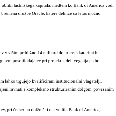
e v obliki lastniškega kapitala, medtem ko Bank of America vodi
ga bremena družbe Oracle, katere delnice so letos močno
 v višini približno 14 milijard dolarjev, s katerimi bi
lavni posojilodajalec pri projektu, del tveganja pa bo
m lahko trgujejo kvalificirani institucionalni vlagatelji.
vajeni ravnati s kompleksno strukturiranim dolgom, povezanim
stev, pri čemer bo dolžniški del vodila Bank of America,