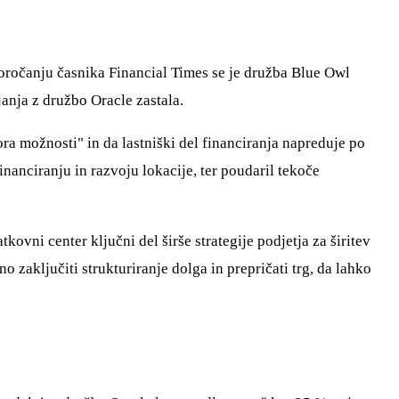
poročanju časnika Financial Times se je družba Blue Owl
janja z družbo Oracle zastala.
ora možnosti" in da lastniški del financiranja napreduje po
nanciranju in razvoju lokacije, ter poudaril tekoče
ovni center ključni del širše strategije podjetja za širitev
 zaključiti strukturiranje dolga in prepričati trg, da lahko