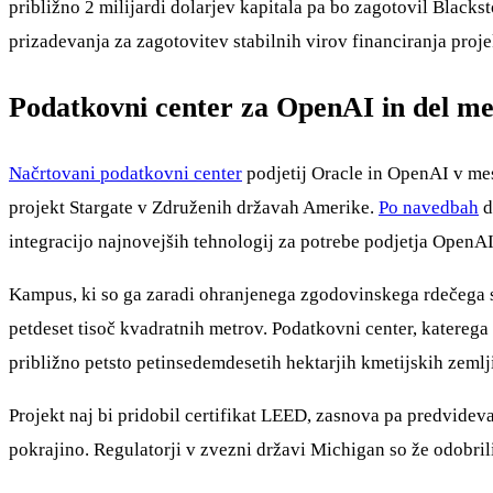
približno 2 milijardi dolarjev kapitala pa bo zagotovil Blacks
prizadevanja za zagotovitev stabilnih virov financiranja proje
Podatkovni center za OpenAI in del me
Načrtovani podatkovni center
podjetij Oracle in OpenAI v me
projekt Stargate v Združenih državah Amerike.
Po navedbah
d
integracijo najnovejših tehnologij za potrebe podjetja OpenAI
Kampus, ki so ga zaradi ohranjenega zgodovinskega rdečega s
petdeset tisoč kvadratnih metrov. Podatkovni center, katerega
približno petsto petinsedemdesetih hektarjih kmetijskih zeml
Projekt naj bi pridobil certifikat LEED, zasnova pa predvide
pokrajino. Regulatorji v zvezni državi Michigan so že odobr