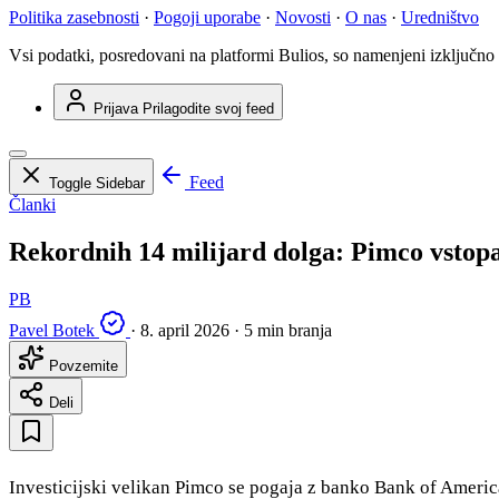
Politika zasebnosti
·
Pogoji uporabe
·
Novosti
·
O nas
·
Uredništvo
Vsi podatki, posredovani na platformi Bulios, so namenjeni izključno
Prijava
Prilagodite svoj feed
Feed
Toggle Sidebar
Članki
Rekordnih 14 milijard dolga: Pimco vstop
PB
Pavel Botek
·
8. april 2026
·
5 min branja
Povzemite
Deli
Investicijski velikan Pimco se pogaja z banko Bank of America