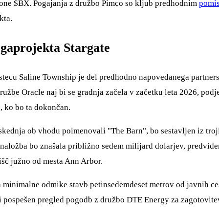
tone
$BX
. Pogajanja z družbo Pimco so kljub predhodnim
pomis
kta.
gaprojekta Stargate
stecu Saline Township je del predhodno napovedanega partnerst
ružbe Oracle naj bi se gradnja začela v začetku leta 2026, pod
, ko bo ta dokončan.
kednja ob vhodu poimenovali "The Barn", bo sestavljen iz troj
 naložba bo znašala približno sedem milijard dolarjev, predvide
jišč južno od mesta Ann Arbor.
va minimalne odmike stavb petinsedemdeset metrov od javnih ces
ili pospešen pregled pogodb z družbo DTE Energy za zagotovit