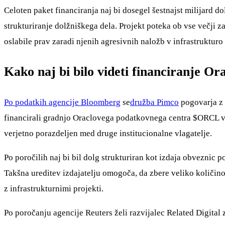
Celoten paket financiranja naj bi dosegel šestnajst milijard d
strukturiranje dolžniškega dela. Projekt poteka ob vse večji 
oslabile prav zaradi njenih agresivnih naložb v infrastrukturo
Kako naj bi bilo videti financiranje O
Po podatkih agencije Bloomberg
se
družba Pimco
pogovarja z
financirali gradnjo Oraclovega podatkovnega centra
$ORCL
v
verjetno porazdeljen med druge institucionalne vlagatelje.
Po poročilih naj bi bil dolg strukturiran kot izdaja obveznic 
Takšna ureditev izdajatelju omogoča, da zbere veliko količi
z infrastrukturnimi projekti.
Po poročanju agencije Reuters želi razvijalec Related Digital 