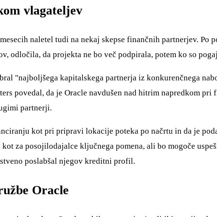
kom vlagateljev
mesecih naletel tudi na nekaj skepse finančnih partnerjev. Po 
rov, odločila, da projekta ne bo več podpirala, potem ko so poga
 izbral "najboljšega kapitalskega partnerja iz konkurenčnega nab
ters povedal, da je Oracle navdušen nad hitrim napredkom pri fi
gimi partnerji.
iranju kot pri pripravi lokacije poteka po načrtu in da je podatk
e kot za posojilodajalce ključnega pomena, ali bo mogoče uspešno
stveno poslabšal njegov kreditni profil.
družbe Oracle