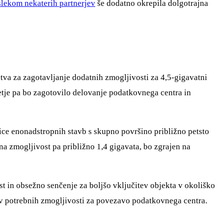
lekom nekaterih partnerjev
še dodatno okrepila dolgotrajna
va za zagotavljanje dodatnih zmogljivosti za 4,5-gigavatni
jetje pa bo zagotovilo delovanje podatkovnega centra in
ice enonadstropnih stavb s skupno površino približno petsto
na zmogljivost pa približno 1,4 gigavata, bo zgrajen na
t in obsežno senčenje za boljšo vključitev objekta v okoliško
ev potrebnih zmogljivosti za povezavo podatkovnega centra.