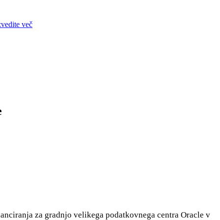
zvedite več
e
inanciranja za gradnjo velikega podatkovnega centra Oracle v