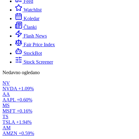
Feed
Watchlist
Koledar
Članki
Flash News
Fair Price Index
StockBot
Stock Screener
Nedavno ogledano
NV
NVDA
+1.09%
AA
AAPL
+0.60%
MS
MSFT
+0.16%
TS
TSLA
+1.94%
AM
AMZN
+0.59%