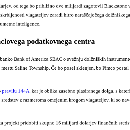
olarjev, od tega bo približno dve milijardi zagotovil Blackston
zaskrbljenosti vlagateljev zaradi hitro naraščajočega dolžniške
 umetne inteligence.
raclovega podatkovnega centra
 banko Bank of America
$BAC
o svežnju dolžniških instrumentov
 mestu Saline Township. Če bo posel sklenjen, bo Pimco postal g
po
pravilu 144A
, kar je oblika zasebno plasiranega dolga, s kateri
no sredstev z razmeroma omejenim krogom vlagateljev, ki so na
za projekt pridobiti skupno 16 milijard dolarjev finančnih sred