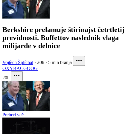
Berkshire prelamuje štirinajst četrtletij
previdnosti. Buffettov naslednik vlaga
milijarde v delnice
Vojtěch Šplíchal
·
20h
·
5 min branja
OXY
BAC
GOOG
20h
Preberi več