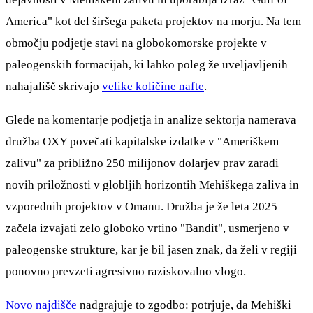
America" kot del širšega paketa projektov na morju. Na tem
območju podjetje stavi na globokomorske projekte v
paleogenskih formacijah, ki lahko poleg že uveljavljenih
nahajališč skrivajo
velike količine nafte
.
Glede na komentarje podjetja in analize sektorja namerava
družba OXY povečati kapitalske izdatke v "Ameriškem
zalivu" za približno 250 milijonov dolarjev prav zaradi
novih priložnosti v globljih horizontih Mehiškega zaliva in
vzporednih projektov v Omanu. Družba je že leta 2025
začela izvajati zelo globoko vrtino "Bandit", usmerjeno v
paleogenske strukture, kar je bil jasen znak, da želi v regiji
ponovno prevzeti agresivno raziskovalno vlogo.
Novo najdišče
nadgrajuje to zgodbo: potrjuje, da Mehiški