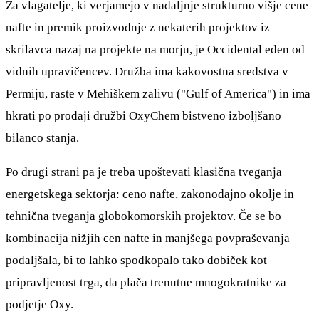
Za vlagatelje, ki verjamejo v nadaljnje strukturno višje cene
nafte in premik proizvodnje z nekaterih projektov iz
skrilavca nazaj na projekte na morju, je Occidental eden od
vidnih upravičencev. Družba ima kakovostna sredstva v
Permiju, raste v Mehiškem zalivu ("Gulf of America") in ima
hkrati po prodaji družbi OxyChem bistveno izboljšano
bilanco stanja.
Po drugi strani pa je treba upoštevati klasična tveganja
energetskega sektorja: ceno nafte, zakonodajno okolje in
tehnična tveganja globokomorskih projektov. Če se bo
kombinacija nižjih cen nafte in manjšega povpraševanja
podaljšala, bi to lahko spodkopalo tako dobiček kot
pripravljenost trga, da plača trenutne mnogokratnike za
podjetje Oxy.