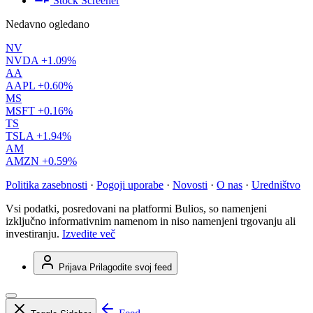
Stock Screener
Nedavno ogledano
NV
NVDA
+1.09%
AA
AAPL
+0.60%
MS
MSFT
+0.16%
TS
TSLA
+1.94%
AM
AMZN
+0.59%
Politika zasebnosti
·
Pogoji uporabe
·
Novosti
·
O nas
·
Uredništvo
Vsi podatki, posredovani na platformi Bulios, so namenjeni
izključno informativnim namenom in niso namenjeni trgovanju ali
investiranju.
Izvedite več
Prijava
Prilagodite svoj feed