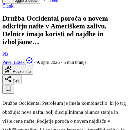
Feed
Toggle Sidebar
Članki
Družba Occidental poroča o novem
odkritju nafte v Ameriškem zalivu.
Delnice imajo koristi od najdbe in
izboljšane…
PB
Pavel Botek
·
9. april 2026
·
5 min branja
Povzemite
Deli
Družba Occidental Petroleum je imela kombinacijo, ki jo trg
obožuje: nova nafta, bolj disciplinirana bilanca stanja in
višje cene nafte. Podjetje poroča o novem najdišču v