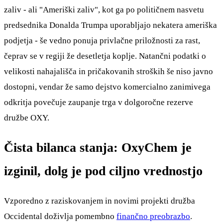
zaliv - ali "Ameriški zaliv", kot ga po političnem nasvetu
predsednika Donalda Trumpa uporabljajo nekatera ameriška
podjetja - še vedno ponuja privlačne priložnosti za rast,
čeprav se v regiji že desetletja koplje. Natančni podatki o
velikosti nahajališča in pričakovanih stroških še niso javno
dostopni, vendar že samo dejstvo komercialno zanimivega
odkritja povečuje zaupanje trga v dolgoročne rezerve
družbe OXY.
Čista bilanca stanja: OxyChem je
izginil, dolg je pod ciljno vrednostjo
Vzporedno z raziskovanjem in novimi projekti družba
Occidental doživlja pomembno
finančno preobrazbo
.