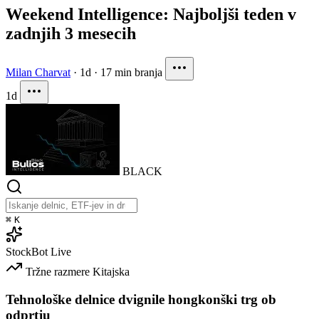
Weekend Intelligence: Najboljši teden v
zadnjih 3 mesecih
Milan Charvat
·
1d
·
17 min branja
1d
BLACK
⌘
K
StockBot
Live
Tržne razmere
Kitajska
Tehnološke delnice dvignile hongkonški trg ob
odprtju