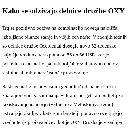
Kako se odzivajo delnice družbe OXY
Trg se pozitivno odziva na kombinacijo novega najdišča,
izboljšane bilance stanja in višjih cen nafte. V zadnjih tednih
so delnice družbe Occidental dosegle novo 52-tedensko
najvišjo vrednost v razponu od 56 do 66 USD, kar je
posledica cene nafte, pa tudi boljših rezultatov in obetov
stabilne ali rahlo naraščajoče proizvodnje.
Rast cen nafte po povečanih geopolitičnih napetostih in
znaki ponovnega zanimanja velikih energetskih podjetij za
raziskovanje na morju (vključno z Mehiškim zalivom)
ustvarjajo okolje, v katerem vlagatelji ponovno ocenjujejo
vrednotenje proizvajalcev, kot je OXY. Družba je v zadnjem