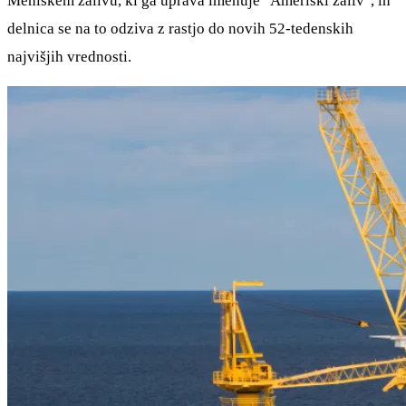
Mehiškem zalivu, ki ga uprava imenuje "Ameriški zaliv", in
delnica se na to odziva z rastjo do novih 52-tedenskih
najvišjih vrednosti.