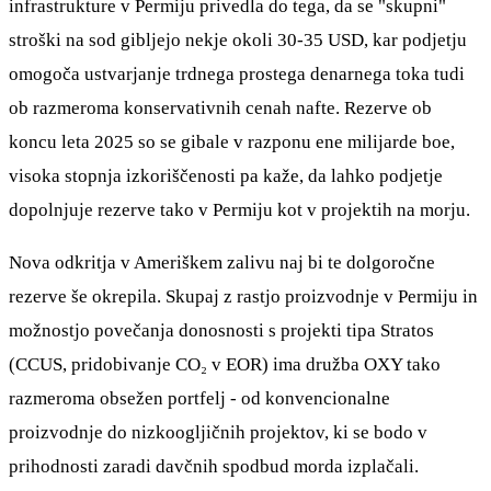
infrastrukture v Permiju privedla do tega, da se "skupni"
stroški na sod gibljejo nekje okoli 30-35 USD, kar podjetju
omogoča ustvarjanje trdnega prostega denarnega toka tudi
ob razmeroma konservativnih cenah nafte. Rezerve ob
koncu leta 2025 so se gibale v razponu ene milijarde boe,
visoka stopnja izkoriščenosti pa kaže, da lahko podjetje
dopolnjuje rezerve tako v Permiju kot v projektih na morju.
Nova odkritja v Ameriškem zalivu naj bi te dolgoročne
rezerve še okrepila. Skupaj z rastjo proizvodnje v Permiju in
možnostjo povečanja donosnosti s projekti tipa Stratos
(CCUS, pridobivanje CO₂ v EOR) ima družba OXY tako
razmeroma obsežen portfelj - od konvencionalne
proizvodnje do nizkoogljičnih projektov, ki se bodo v
prihodnosti zaradi davčnih spodbud morda izplačali.