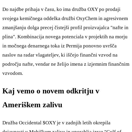
Do najdbe prihaja v času, ko ima družba OXY po prodaji
svojega kemičnega oddelka družbi OxyChem in agresivnem
zmanjšanju dolga precej čistejši profil proizvajalca "nafte in
plina". Kombinacija novega potenciala v projektih na morju
in močnega denarnega toka iz Permija ponovno uvršča
naslov na radar vlagateljev, ki iščejo finančni vzvod na
področju nafte, vendar ne želijo imena z izjemnim finančnim
vzvodom.
Kaj vemo o novem odkritju v
Ameriškem zalivu
Družba Occidental
$OXY
je v zadnjih letih okrepila
dejavnosti v Mehiškem zalivu in uporablja izraz "Gulf of