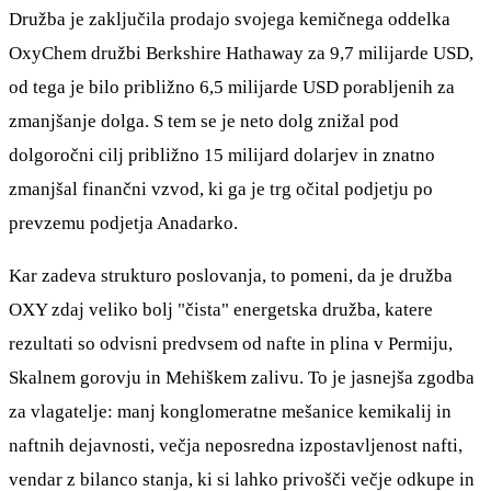
Družba je zaključila prodajo svojega kemičnega oddelka
OxyChem družbi Berkshire Hathaway za 9,7 milijarde USD,
od tega je bilo približno 6,5 milijarde USD porabljenih za
zmanjšanje dolga. S tem se je neto dolg znižal pod
dolgoročni cilj približno 15 milijard dolarjev in znatno
zmanjšal finančni vzvod, ki ga je trg očital podjetju po
prevzemu podjetja Anadarko.
Kar zadeva strukturo poslovanja, to pomeni, da je družba
OXY zdaj veliko bolj "čista" energetska družba, katere
rezultati so odvisni predvsem od nafte in plina v Permiju,
Skalnem gorovju in Mehiškem zalivu. To je jasnejša zgodba
za vlagatelje: manj konglomeratne mešanice kemikalij in
naftnih dejavnosti, večja neposredna izpostavljenost nafti,
vendar z bilanco stanja, ki si lahko privošči večje odkupe in