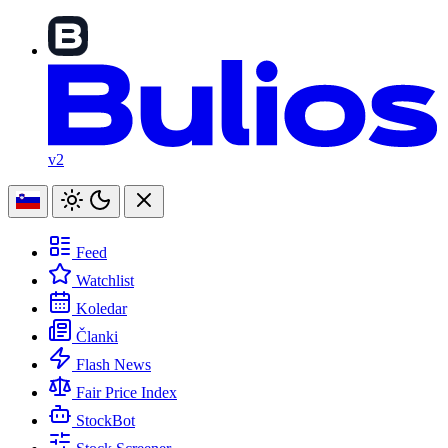
v2
Feed
Watchlist
Koledar
Članki
Flash News
Fair Price Index
StockBot