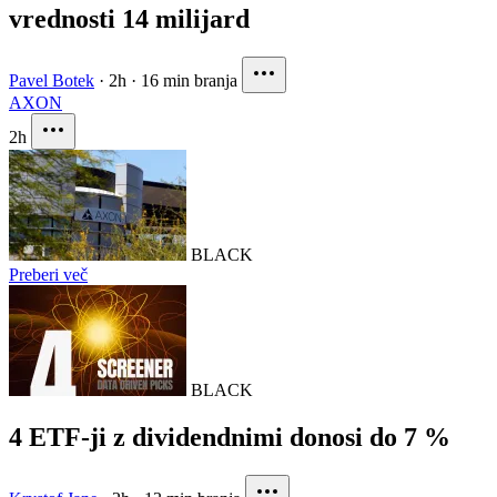
vrednosti 14 milijard
Pavel Botek
·
2h
·
16 min branja
AXON
2h
BLACK
Preberi več
BLACK
4 ETF-ji z dividendnimi donosi do 7 %