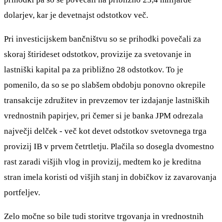
dolarjev, kar je devetnajst odstotkov več.
Pri investicijskem bančništvu so se prihodki povečali za
skoraj štirideset odstotkov, provizije za svetovanje in
lastniški kapital pa za približno 28 odstotkov. To je
pomenilo, da so se po slabšem obdobju ponovno okrepile
transakcije združitev in prevzemov ter izdajanje lastniških
vrednostnih papirjev, pri čemer si je banka JPM odrezala
največji delček - več kot devet odstotkov svetovnega trga
provizij IB v prvem četrtletju. Plačila so dosegla dvomestno
rast zaradi višjih vlog in provizij, medtem ko je kreditna
stran imela koristi od višjih stanj in dobičkov iz zavarovanja
portfeljev.
Zelo močne so bile tudi storitve trgovanja in vrednostnih