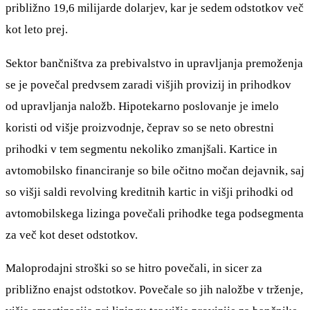
približno 19,6 milijarde dolarjev, kar je sedem odstotkov več
kot leto prej.
Sektor bančništva za prebivalstvo in upravljanja premoženja
se je povečal predvsem zaradi višjih provizij in prihodkov
od upravljanja naložb. Hipotekarno poslovanje je imelo
koristi od višje proizvodnje, čeprav so se neto obrestni
prihodki v tem segmentu nekoliko zmanjšali. Kartice in
avtomobilsko financiranje so bile očitno močan dejavnik, saj
so višji saldi revolving kreditnih kartic in višji prihodki od
avtomobilskega lizinga povečali prihodke tega podsegmenta
za več kot deset odstotkov.
Maloprodajni stroški so se hitro povečali, in sicer za
približno enajst odstotkov. Povečale so jih naložbe v trženje,