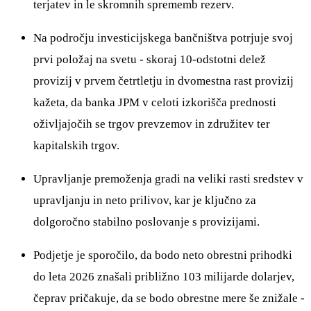
terjatev in le skromnih sprememb rezerv.
Na področju investicijskega bančništva potrjuje svoj
prvi položaj na svetu - skoraj 10-odstotni delež
provizij v prvem četrtletju in dvomestna rast provizij
kažeta, da banka JPM v celoti izkorišča prednosti
oživljajočih se trgov prevzemov in združitev ter
kapitalskih trgov.
Upravljanje premoženja gradi na veliki rasti sredstev v
upravljanju in neto prilivov, kar je ključno za
dolgoročno stabilno poslovanje s provizijami.
Podjetje je sporočilo, da bodo neto obrestni prihodki
do leta 2026 znašali približno 103 milijarde dolarjev,
čeprav pričakuje, da se bodo obrestne mere še znižale -