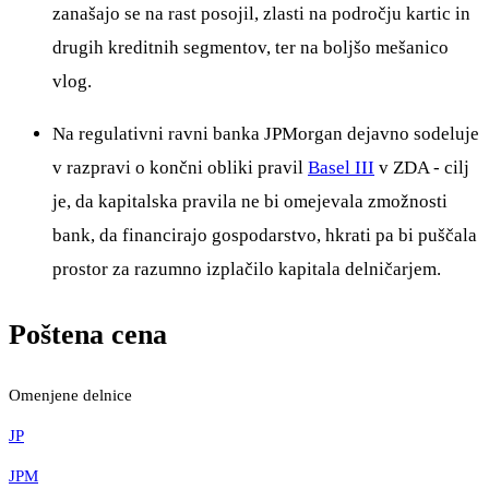
zanašajo se na rast posojil, zlasti na področju kartic in
drugih kreditnih segmentov, ter na boljšo mešanico
vlog.
Na regulativni ravni banka JPMorgan dejavno sodeluje
v razpravi o končni obliki pravil
Basel III
v ZDA - cilj
je, da kapitalska pravila ne bi omejevala zmožnosti
bank, da financirajo gospodarstvo, hkrati pa bi puščala
prostor za razumno izplačilo kapitala delničarjem.
Poštena cena
Omenjene delnice
JP
JPM