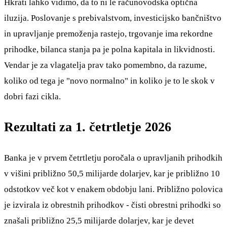
Hkrati lahko vidimo, da to ni le računovodska optična
iluzija. Poslovanje s prebivalstvom, investicijsko bančništvo
in upravljanje premoženja rastejo, trgovanje ima rekordne
prihodke, bilanca stanja pa je polna kapitala in likvidnosti.
Vendar je za vlagatelja prav tako pomembno, da razume,
koliko od tega je "novo normalno" in koliko je to le skok v
dobri fazi cikla.
Rezultati za 1. četrtletje 2026
Banka je v prvem četrtletju poročala o upravljanih prihodkih
v višini približno 50,5 milijarde dolarjev, kar je približno 10
odstotkov več kot v enakem obdobju lani. Približno polovica
je izvirala iz obrestnih prihodkov - čisti obrestni prihodki so
znašali približno 25,5 milijarde dolarjev, kar je devet