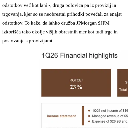
odstotkov več kot lani -, druga polovica pa iz provizij in
trgovanja, kjer so se neobrestni prihodki povečali za enajst
odstotkov. To kaže, da lahko družba JPMorgan
$JPM
izkorišča tako okolje višjih obrestnih mer kot tudi trge in
poslovanje s provizijami.