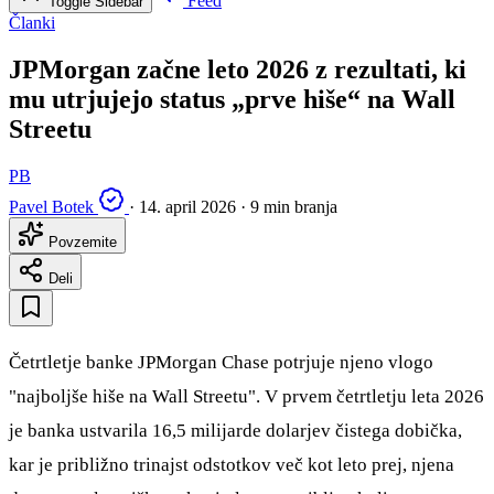
Feed
Toggle Sidebar
Članki
JPMorgan začne leto 2026 z rezultati, ki
mu utrjujejo status „prve hiše“ na Wall
Streetu
PB
Pavel Botek
·
14. april 2026
·
9 min branja
Povzemite
Deli
Četrtletje banke JPMorgan Chase potrjuje njeno vlogo
"najboljše hiše na Wall Streetu". V prvem četrtletju leta 2026
je banka ustvarila 16,5 milijarde dolarjev čistega dobička,
kar je približno trinajst odstotkov več kot leto prej, njena