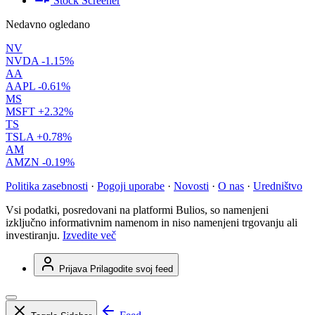
Stock Screener
Nedavno ogledano
NV
NVDA
-1.15%
AA
AAPL
-0.61%
MS
MSFT
+2.32%
TS
TSLA
+0.78%
AM
AMZN
-0.19%
Politika zasebnosti
·
Pogoji uporabe
·
Novosti
·
O nas
·
Uredništvo
Vsi podatki, posredovani na platformi Bulios, so namenjeni
izključno informativnim namenom in niso namenjeni trgovanju ali
investiranju.
Izvedite več
Prijava
Prilagodite svoj feed