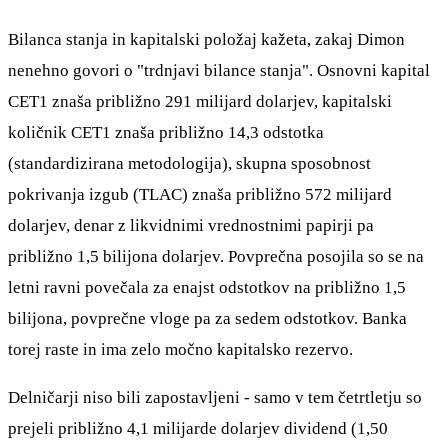
Bilanca stanja in kapitalski položaj kažeta, zakaj Dimon
nenehno govori o "trdnjavi bilance stanja". Osnovni kapital
CET1 znaša približno 291 milijard dolarjev, kapitalski
količnik CET1 znaša približno 14,3 odstotka
(standardizirana metodologija), skupna sposobnost
pokrivanja izgub (TLAC) znaša približno 572 milijard
dolarjev, denar z likvidnimi vrednostnimi papirji pa
približno 1,5 bilijona dolarjev. Povprečna posojila so se na
letni ravni povečala za enajst odstotkov na približno 1,5
bilijona, povprečne vloge pa za sedem odstotkov. Banka
torej raste in ima zelo močno kapitalsko rezervo.
Delničarji niso bili zapostavljeni - samo v tem četrtletju so
prejeli približno 4,1 milijarde dolarjev dividend (1,50