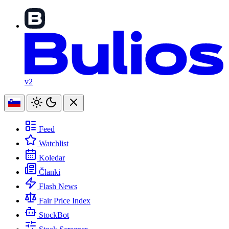
v2
Feed
Watchlist
Koledar
Članki
Flash News
Fair Price Index
StockBot