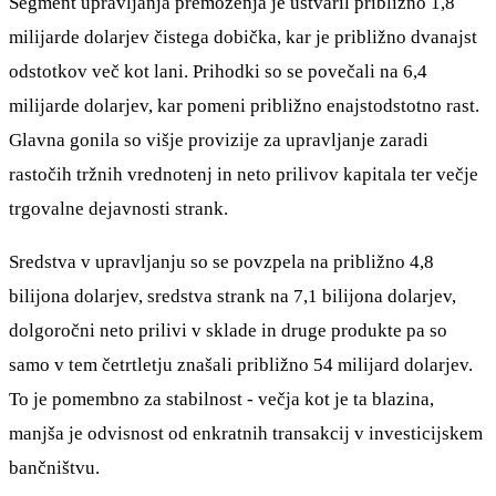
Segment upravljanja premoženja je ustvaril približno 1,8
milijarde dolarjev čistega dobička, kar je približno dvanajst
odstotkov več kot lani. Prihodki so se povečali na 6,4
milijarde dolarjev, kar pomeni približno enajstodstotno rast.
Glavna gonila so višje provizije za upravljanje zaradi
rastočih tržnih vrednotenj in neto prilivov kapitala ter večje
trgovalne dejavnosti strank.
Sredstva v upravljanju so se povzpela na približno 4,8
bilijona dolarjev, sredstva strank na 7,1 bilijona dolarjev,
dolgoročni neto prilivi v sklade in druge produkte pa so
samo v tem četrtletju znašali približno 54 milijard dolarjev.
To je pomembno za stabilnost - večja kot je ta blazina,
manjša je odvisnost od enkratnih transakcij v investicijskem
bančništvu.