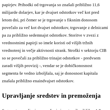
papirjev. Prihodki od trgovanja so znašali približno 11,6
milijarde dolarjev, kar je dvajset odstotkov več kot pred
letom dni, pri čemer se je trgovanje s fiksnim donosom
povečalo za več kot dvajset odstotkov, trgovanje z delnicami
pa za približno sedemnajst odstotkov. Storitve v zvezi z
vrednostnimi papirji so imele koristi od višjih tržnih
vrednotenj in večje aktivnosti strank. Stroški v sektorju CIB
so se povečali za približno trinajst odstotkov - predvsem
zaradi višjih provizij -, vendar se je dobičkonosnost
segmenta še vedno izboljšala, saj je donosnost kapitala
znašala približno enaindvajset odstotkov.
Upravljanje sredstev in premoženja