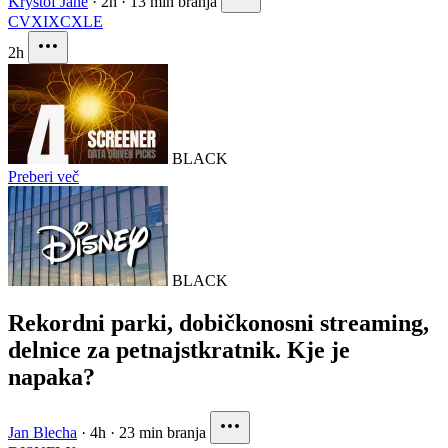
Krystof Jane
·
2h
·
13 min branja
CVX
IXC
XLE
2h
BLACK
Preberi več
BLACK
Rekordni parki, dobičkonosni streaming,
delnice za petnajstkratnik. Kje je
napaka?
Jan Blecha
·
4h
·
23 min branja