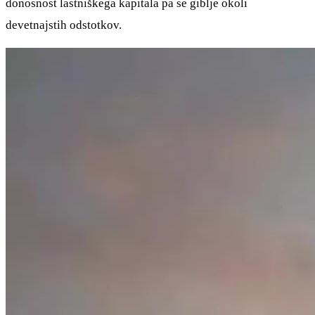
donosnost lastniškega kapitala pa se giblje okoli
devetnajstih odstotkov.