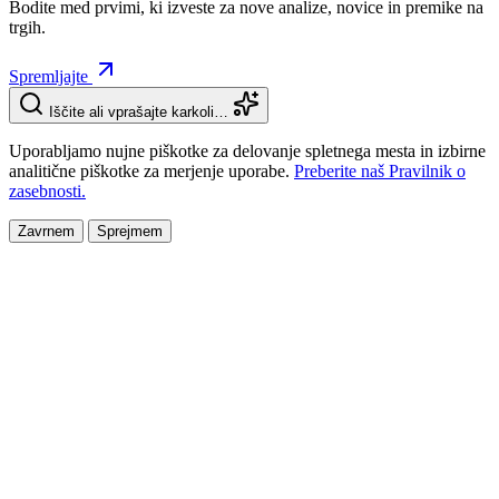
Bodite med prvimi, ki izveste za nove analize, novice in premike na
trgih.
Spremljajte
Iščite ali vprašajte karkoli…
Uporabljamo nujne piškotke za delovanje spletnega mesta in izbirne
analitične piškotke za merjenje uporabe.
Preberite naš Pravilnik o
zasebnosti.
Zavrnem
Sprejmem