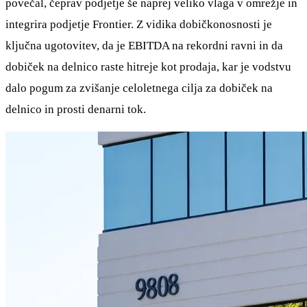
povečal, čeprav podjetje še naprej veliko vlaga v omrežje in
integrira podjetje Frontier. Z vidika dobičkonosnosti je
ključna ugotovitev, da je EBITDA na rekordni ravni in da
dobiček na delnico raste hitreje kot prodaja, kar je vodstvu
dalo pogum za zvišanje celoletnega cilja za dobiček na
delnico in prosti denarni tok.