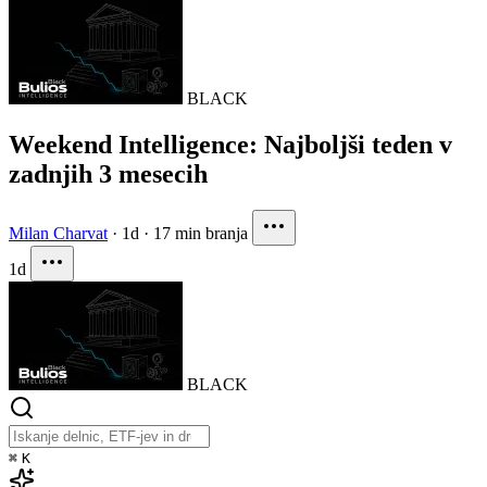
BLACK
Weekend Intelligence: Najboljši teden v
zadnjih 3 mesecih
Milan Charvat
·
1d
·
17 min branja
1d
BLACK
⌘
K