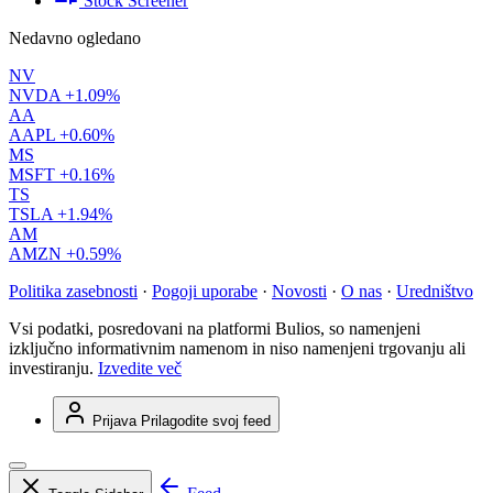
Stock Screener
Nedavno ogledano
NV
NVDA
+1.09%
AA
AAPL
+0.60%
MS
MSFT
+0.16%
TS
TSLA
+1.94%
AM
AMZN
+0.59%
Politika zasebnosti
·
Pogoji uporabe
·
Novosti
·
O nas
·
Uredništvo
Vsi podatki, posredovani na platformi Bulios, so namenjeni
izključno informativnim namenom in niso namenjeni trgovanju ali
investiranju.
Izvedite več
Prijava
Prilagodite svoj feed