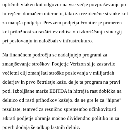
optičnih vlaken kot odgovor na vse večje povpraševanje po
hitrejšem domačem internetu, tako za rezidenčne stranke kot
za manjša podjetja. Prevzem podjetja Frontier je primeren
kot priložnost za razširitev odtisa ob izkoriščanju sinergij
pri poslovanju in naložbah v infrastrukturo.
Na finančnem področju se nadaljujejo programi za
zmanjševanje stroškov. Podjetje Verizon si je zastavilo
večletni cilj zmanjšati stroške poslovanja v milijardah
dolarjev in prvo četrtletje kaže, da je ta program na pravi
poti. Izboljšane marže EBITDA in hitrejša rast dobička na
delnico od rasti prihodkov kažejo, da ne gre le za "hipne"
rezultate, temveč za resnično spremembo učinkovitosti.
Hkrati podjetje ohranja močno dividendno politiko in za
povrh dodaja še odkup lastnih delnic.