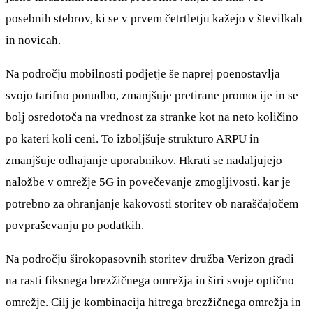
posebnih stebrov, ki se v prvem četrtletju kažejo v številkah
in novicah.
Na področju mobilnosti podjetje še naprej poenostavlja
svojo tarifno ponudbo, zmanjšuje pretirane promocije in se
bolj osredotoča na vrednost za stranke kot na neto količino
po kateri koli ceni. To izboljšuje strukturo ARPU in
zmanjšuje odhajanje uporabnikov. Hkrati se nadaljujejo
naložbe v omrežje 5G in povečevanje zmogljivosti, kar je
potrebno za ohranjanje kakovosti storitev ob naraščajočem
povpraševanju po podatkih.
Na področju širokopasovnih storitev družba Verizon gradi
na rasti fiksnega brezžičnega omrežja in širi svoje optično
omrežje. Cilj je kombinacija hitrega brezžičnega omrežja in