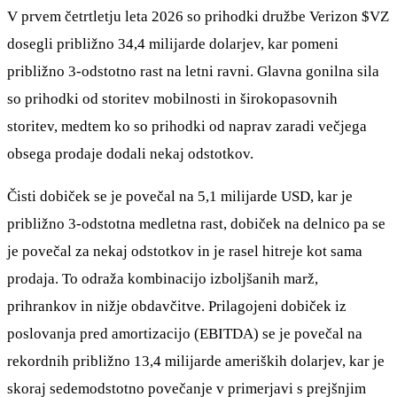
V prvem četrtletju leta 2026 so prihodki družbe Verizon
$VZ
dosegli približno 34,4 milijarde dolarjev, kar pomeni
približno 3-odstotno rast na letni ravni. Glavna gonilna sila
so prihodki od storitev mobilnosti in širokopasovnih
storitev, medtem ko so prihodki od naprav zaradi večjega
obsega prodaje dodali nekaj odstotkov.
Čisti dobiček se je povečal na 5,1 milijarde USD, kar je
približno 3-odstotna medletna rast, dobiček na delnico pa se
je povečal za nekaj odstotkov in je rasel hitreje kot sama
prodaja. To odraža kombinacijo izboljšanih marž,
prihrankov in nižje obdavčitve. Prilagojeni dobiček iz
poslovanja pred amortizacijo (EBITDA) se je povečal na
rekordnih približno 13,4 milijarde ameriških dolarjev, kar je
skoraj sedemodstotno povečanje v primerjavi s prejšnjim