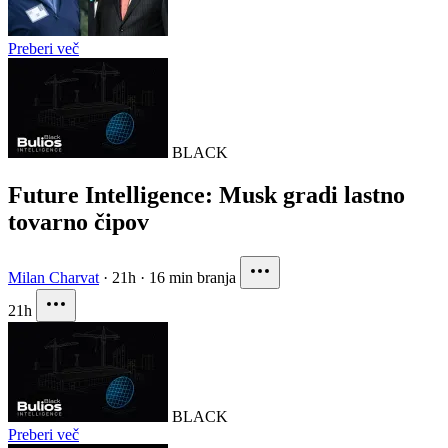
Preberi več
BLACK
Future Intelligence: Musk gradi lastno
tovarno čipov
Milan Charvat
·
21h
·
16 min branja
21h
BLACK
Preberi več