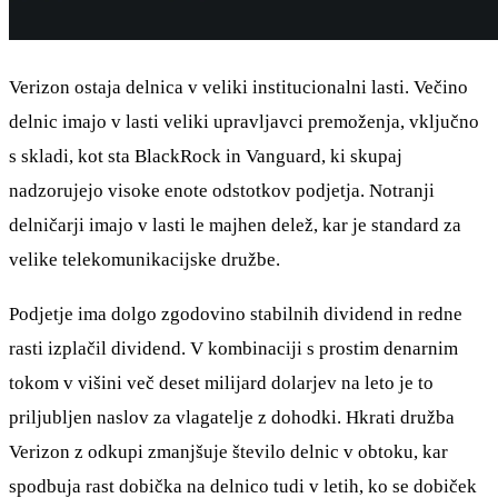
Verizon ostaja delnica v veliki institucionalni lasti. Večino
delnic imajo v lasti veliki upravljavci premoženja, vključno
s skladi, kot sta BlackRock in Vanguard, ki skupaj
nadzorujejo visoke enote odstotkov podjetja. Notranji
delničarji imajo v lasti le majhen delež, kar je standard za
velike telekomunikacijske družbe.
Podjetje ima dolgo zgodovino stabilnih dividend in redne
rasti izplačil dividend. V kombinaciji s prostim denarnim
tokom v višini več deset milijard dolarjev na leto je to
priljubljen naslov za vlagatelje z dohodki. Hkrati družba
Verizon z odkupi zmanjšuje število delnic v obtoku, kar
spodbuja rast dobička na delnico tudi v letih, ko se dobiček