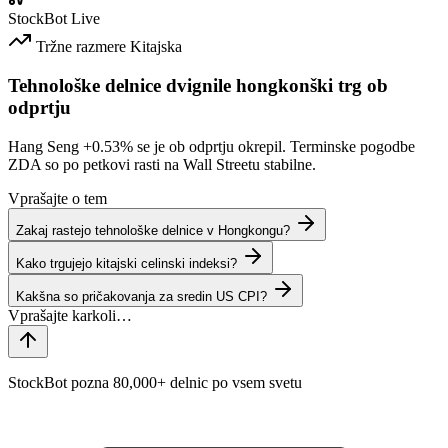
StockBot
Live
Tržne razmere
Kitajska
Tehnološke delnice dvignile hongkonški trg ob
odprtju
Hang Seng
+0.53%
se je ob odprtju okrepil. Terminske pogodbe
ZDA so po petkovi rasti na Wall Streetu stabilne.
Vprašajte o tem
Zakaj rastejo tehnološke delnice v Hongkongu?
Kako trgujejo kitajski celinski indeksi?
Kakšna so pričakovanja za sredin US CPI?
StockBot pozna 80,000+ delnic po vsem svetu