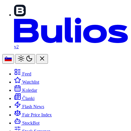
v2
Feed
Watchlist
Koledar
Članki
Flash News
Fair Price Index
StockBot