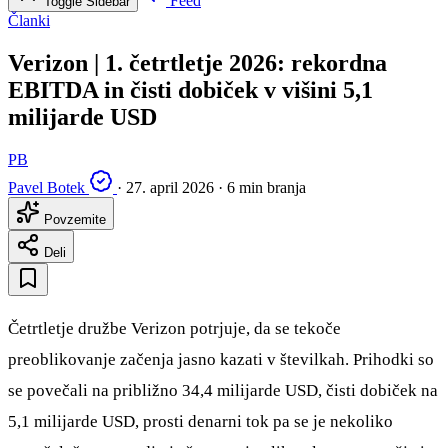
Feed
Toggle Sidebar
Članki
Verizon | 1. četrtletje 2026: rekordna
EBITDA in čisti dobiček v višini 5,1
milijarde USD
PB
Pavel Botek
·
27. april 2026
·
6 min branja
Povzemite
Deli
Četrtletje družbe Verizon potrjuje, da se tekoče
preoblikovanje začenja jasno kazati v številkah. Prihodki so
se povečali na približno 34,4 milijarde USD, čisti dobiček na
5,1 milijarde USD, prosti denarni tok pa se je nekoliko