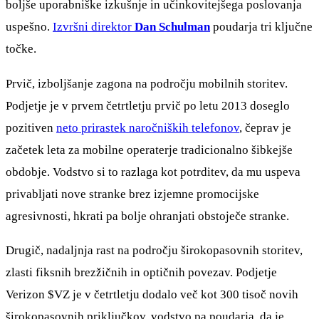
boljše uporabniške izkušnje in učinkovitejšega poslovanja
uspešno.
Izvršni direktor
Dan Schulman
poudarja tri ključne
točke.
Prvič, izboljšanje zagona na področju mobilnih storitev.
Podjetje je v prvem četrtletju prvič po letu 2013 doseglo
pozitiven
neto prirastek naročniških telefonov
, čeprav je
začetek leta za mobilne operaterje tradicionalno šibkejše
obdobje. Vodstvo si to razlaga kot potrditev, da mu uspeva
privabljati nove stranke brez izjemne promocijske
agresivnosti, hkrati pa bolje ohranjati obstoječe stranke.
Drugič, nadaljnja rast na področju širokopasovnih storitev,
zlasti fiksnih brezžičnih in optičnih povezav. Podjetje
Verizon
$VZ
je v četrtletju dodalo več kot 300 tisoč novih
širokopasovnih priključkov, vodstvo pa poudarja, da je