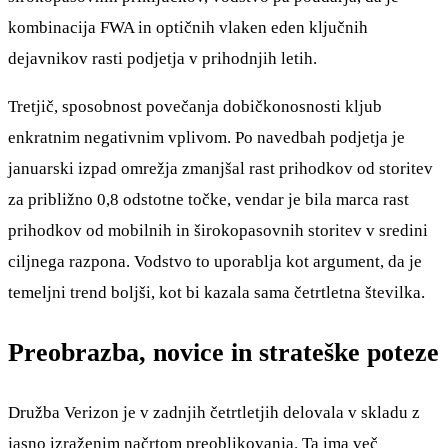
kombinacija FWA in optičnih vlaken eden ključnih
dejavnikov rasti podjetja v prihodnjih letih.
Tretjič, sposobnost povečanja dobičkonosnosti kljub
enkratnim negativnim vplivom. Po navedbah podjetja je
januarski izpad omrežja zmanjšal rast prihodkov od storitev
za približno 0,8 odstotne točke, vendar je bila marca rast
prihodkov od mobilnih in širokopasovnih storitev v sredini
ciljnega razpona. Vodstvo to uporablja kot argument, da je
temeljni trend boljši, kot bi kazala sama četrtletna številka.
Preobrazba, novice in strateške poteze
Družba Verizon je v zadnjih četrtletjih delovala v skladu z
jasno izraženim načrtom preoblikovanja. Ta ima več