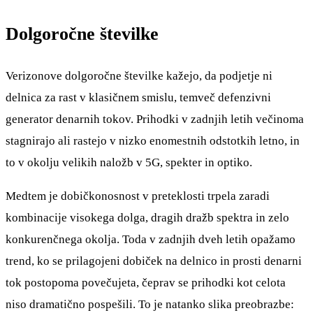
Dolgoročne številke
Verizonove dolgoročne številke kažejo, da podjetje ni
delnica za rast v klasičnem smislu, temveč defenzivni
generator denarnih tokov. Prihodki v zadnjih letih večinoma
stagnirajo ali rastejo v nizko enomestnih odstotkih letno, in
to v okolju velikih naložb v 5G, spekter in optiko.
Medtem je dobičkonosnost v preteklosti trpela zaradi
kombinacije visokega dolga, dragih dražb spektra in zelo
konkurenčnega okolja. Toda v zadnjih dveh letih opažamo
trend, ko se prilagojeni dobiček na delnico in prosti denarni
tok postopoma povečujeta, čeprav se prihodki kot celota
niso dramatično pospešili. To je natanko slika preobrazbe: