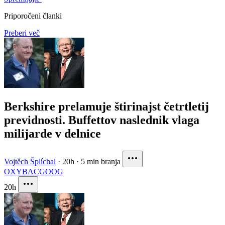
Priporočeni članki
Preberi več
Berkshire prelamuje štirinajst četrtletij
previdnosti. Buffettov naslednik vlaga
milijarde v delnice
Vojtěch Šplíchal
·
20h
·
5 min branja
OXY
BAC
GOOG
20h