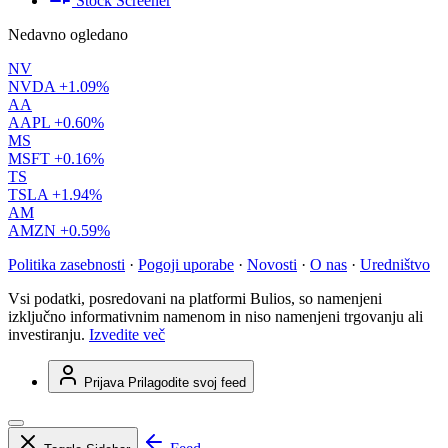
Stock Screener
Nedavno ogledano
NV
NVDA
+1.09%
AA
AAPL
+0.60%
MS
MSFT
+0.16%
TS
TSLA
+1.94%
AM
AMZN
+0.59%
Politika zasebnosti
·
Pogoji uporabe
·
Novosti
·
O nas
·
Uredništvo
Vsi podatki, posredovani na platformi Bulios, so namenjeni
izključno informativnim namenom in niso namenjeni trgovanju ali
investiranju.
Izvedite več
Prijava
Prilagodite svoj feed