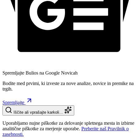
Spremljajte Bulios na Google Novicah
Bodite med prvimi, ki izveste za nove analize, novice in premike na
trgih.
Spremljajte
Iščite ali vprašajte karkoli…
Uporabljamo nujne piškotke za delovanje spletnega mesta in izbirne
analitične piškotke za merjenje uporabe.
Preberite naš Pravilnik o
zasebnosti.