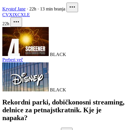
Krystof Jane
·
22h
·
13 min branja
CVX
IXC
XLE
22h
BLACK
Preberi več
BLACK
Rekordni parki, dobičkonosni streaming,
delnice za petnajstkratnik. Kje je
napaka?