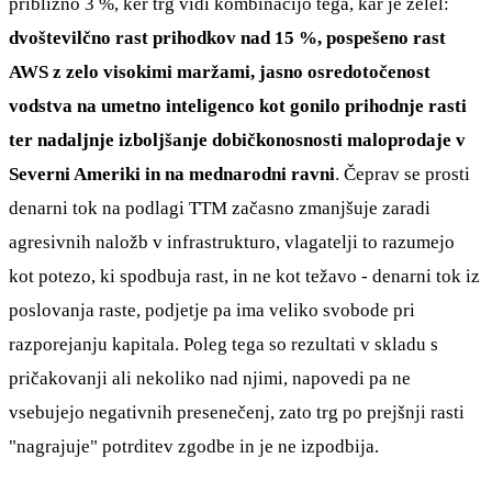
približno 3 %, ker trg vidi kombinacijo tega, kar je želel:
dvoštevilčno rast prihodkov nad 15 %, pospešeno rast
AWS z zelo visokimi maržami, jasno osredotočenost
vodstva na umetno inteligenco kot gonilo prihodnje rasti
ter nadaljnje izboljšanje dobičkonosnosti maloprodaje v
Severni Ameriki in na mednarodni ravni
. Čeprav se prosti
denarni tok na podlagi TTM začasno zmanjšuje zaradi
agresivnih naložb v infrastrukturo, vlagatelji to razumejo
kot potezo, ki spodbuja rast, in ne kot težavo - denarni tok iz
poslovanja raste, podjetje pa ima veliko svobode pri
razporejanju kapitala. Poleg tega so rezultati v skladu s
pričakovanji ali nekoliko nad njimi, napovedi pa ne
vsebujejo negativnih presenečenj, zato trg po prejšnji rasti
"nagrajuje" potrditev zgodbe in je ne izpodbija.