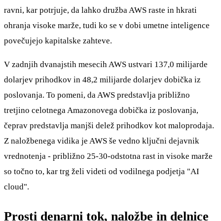
ravni, kar potrjuje, da lahko družba AWS raste in hkrati
ohranja visoke marže, tudi ko se v dobi umetne inteligence
povečujejo kapitalske zahteve.
V zadnjih dvanajstih mesecih AWS ustvari 137,0 milijarde
dolarjev prihodkov in 48,2 milijarde dolarjev dobička iz
poslovanja. To pomeni, da AWS predstavlja približno
tretjino celotnega Amazonovega dobička iz poslovanja,
čeprav predstavlja manjši delež prihodkov kot maloprodaja.
Z naložbenega vidika je AWS še vedno ključni dejavnik
vrednotenja - približno 25-30-odstotna rast in visoke marže
so točno to, kar trg želi videti od vodilnega podjetja "AI
cloud".
Prosti denarni tok, naložbe in delnice