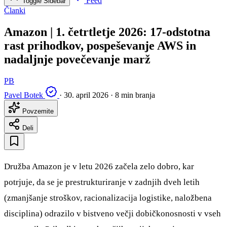
Feed
Toggle Sidebar
Članki
Amazon | 1. četrtletje 2026: 17-odstotna
rast prihodkov, pospeševanje AWS in
nadaljnje povečevanje marž
PB
Pavel Botek
·
30. april 2026
·
8 min branja
Povzemite
Deli
Družba Amazon je v letu 2026 začela zelo dobro, kar
potrjuje, da se je prestrukturiranje v zadnjih dveh letih
(zmanjšanje stroškov, racionalizacija logistike, naložbena
disciplina) odrazilo v bistveno večji dobičkonosnosti v vseh