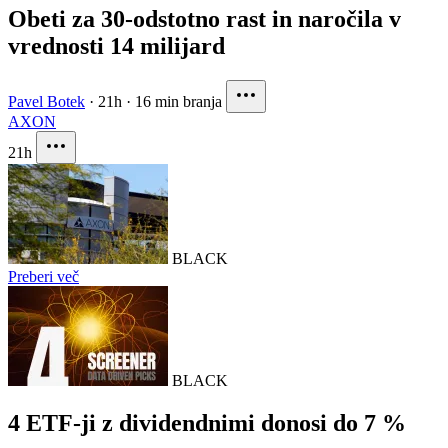
Obeti za 30-odstotno rast in naročila v
vrednosti 14 milijard
Pavel Botek
·
21h
·
16 min branja
AXON
21h
BLACK
Preberi več
BLACK
4 ETF-ji z dividendnimi donosi do 7 %