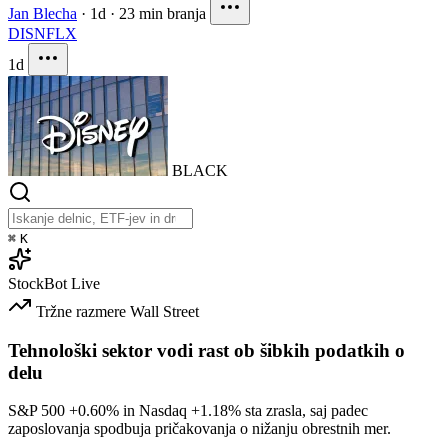
Jan Blecha
·
1d
·
23 min branja
DIS
NFLX
1d
BLACK
⌘
K
StockBot
Live
Tržne razmere
Wall Street
Tehnološki sektor vodi rast ob šibkih podatkih o
delu
S&P 500
+0.60%
in Nasdaq
+1.18%
sta zrasla, saj padec
zaposlovanja spodbuja pričakovanja o nižanju obrestnih mer.