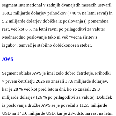
segment International v zadnjih dvanajstih mesecih ustvaril
168,2 milijarde dolarjev prihodkov (+40 % na letni ravni) in
5,2 milijarde dolarjev dobička iz poslovanja (+pomembna
rast, več kot 6 % na letni ravni po prilagoditvi za valute).
Mednarodno poslovanje tako ni več "večna širitev z
izgubo", temveč je stabilno dobičkonosen steber.
AWS
Segment oblaka AWS je imel zelo dobro četrtletje. Prihodki
v prvem četrtletju 2026 so znašali 37,6 milijarde dolarjev,
kar je 28 % več kot pred letom dni, ko so znašali 29,3
milijarde dolarjev (26 % po prilagoditvi za valute). Dobiček
iz poslovanja družbe AWS se je povečal z 11,55 milijarde
USD na 14,16 milijarde USD, kar je 23-odstotna rast na letni