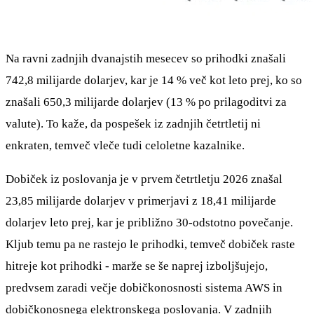
Na ravni zadnjih dvanajstih mesecev so prihodki znašali
742,8 milijarde dolarjev, kar je 14 % več kot leto prej, ko so
znašali 650,3 milijarde dolarjev (13 % po prilagoditvi za
valute). To kaže, da pospešek iz zadnjih četrtletij ni
enkraten, temveč vleče tudi celoletne kazalnike.
Dobiček iz poslovanja je v prvem četrtletju 2026 znašal
23,85 milijarde dolarjev v primerjavi z 18,41 milijarde
dolarjev leto prej, kar je približno 30-odstotno povečanje.
Kljub temu pa ne rastejo le prihodki, temveč dobiček raste
hitreje kot prihodki - marže se še naprej izboljšujejo,
predvsem zaradi večje dobičkonosnosti sistema AWS in
dobičkonosnega elektronskega poslovanja. V zadnjih