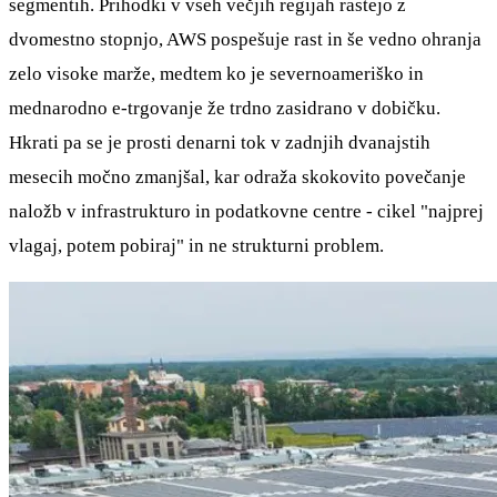
segmentih. Prihodki v vseh večjih regijah rastejo z
dvomestno stopnjo, AWS pospešuje rast in še vedno ohranja
zelo visoke marže, medtem ko je severnoameriško in
mednarodno e-trgovanje že trdno zasidrano v dobičku.
Hkrati pa se je prosti denarni tok v zadnjih dvanajstih
mesecih močno zmanjšal, kar odraža skokovito povečanje
naložb v infrastrukturo in podatkovne centre - cikel "najprej
vlagaj, potem pobiraj" in ne strukturni problem.