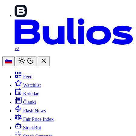
v2
Feed
Watchlist
Koledar
Članki
Flash News
Fair Price Index
StockBot