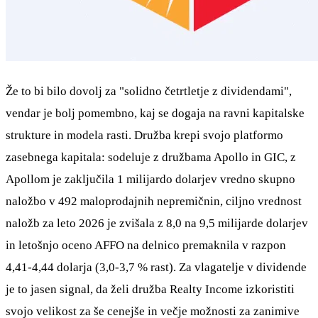
Že to bi bilo dovolj za "solidno četrtletje z dividendami",
vendar je bolj pomembno, kaj se dogaja na ravni kapitalske
strukture in modela rasti. Družba krepi svojo platformo
zasebnega kapitala: sodeluje z družbama Apollo in GIC, z
Apollom je zaključila 1 milijardo dolarjev vredno skupno
naložbo v 492 maloprodajnih nepremičnin, ciljno vrednost
naložb za leto 2026 je zvišala z 8,0 na 9,5 milijarde dolarjev
in letošnjo oceno AFFO na delnico premaknila v razpon
4,41-4,44 dolarja (3,0-3,7 % rast). Za vlagatelje v dividende
je to jasen signal, da želi družba Realty Income izkoristiti
svojo velikost za še cenejše in večje možnosti za zanimive