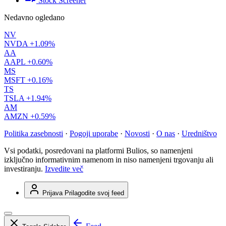
Stock Screener
Nedavno ogledano
NV
NVDA
+1.09%
AA
AAPL
+0.60%
MS
MSFT
+0.16%
TS
TSLA
+1.94%
AM
AMZN
+0.59%
Politika zasebnosti
·
Pogoji uporabe
·
Novosti
·
O nas
·
Uredništvo
Vsi podatki, posredovani na platformi Bulios, so namenjeni
izključno informativnim namenom in niso namenjeni trgovanju ali
investiranju.
Izvedite več
Prijava
Prilagodite svoj feed