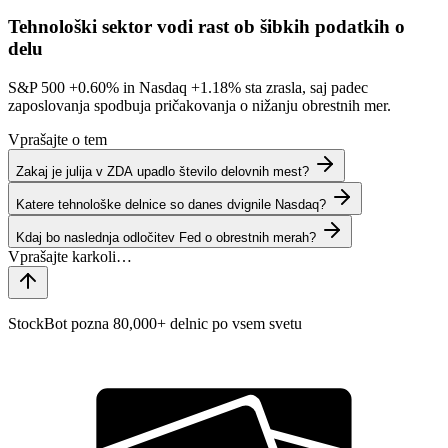
Tehnološki sektor vodi rast ob šibkih podatkih o
delu
S&P 500
+0.60%
in Nasdaq
+1.18%
sta zrasla, saj padec
zaposlovanja spodbuja pričakovanja o nižanju obrestnih mer.
Vprašajte o tem
Zakaj je julija v ZDA upadlo število delovnih mest?
Katere tehnološke delnice so danes dvignile Nasdaq?
Kdaj bo naslednja odločitev Fed o obrestnih merah?
StockBot pozna 80,000+ delnic po vsem svetu