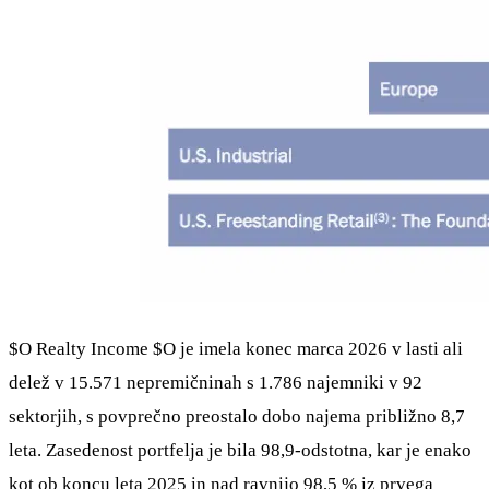
$O
Realty Income
$O
je imela konec marca 2026 v lasti ali
delež v 15.571 nepremičninah s 1.786 najemniki v 92
sektorjih, s povprečno preostalo dobo najema približno 8,7
leta. Zasedenost portfelja je bila 98,9-odstotna, kar je enako
kot ob koncu leta 2025 in nad ravnijo 98,5 % iz prvega