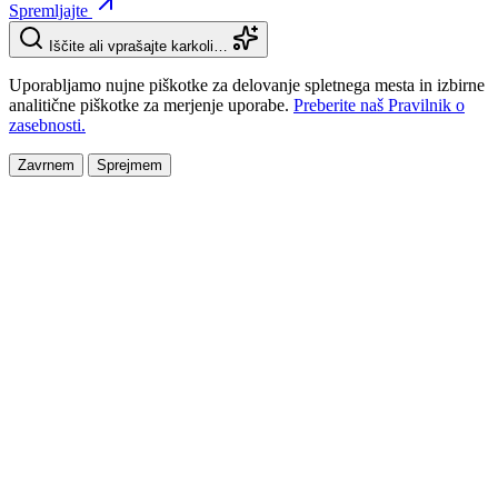
Spremljajte
Iščite ali vprašajte karkoli…
Uporabljamo nujne piškotke za delovanje spletnega mesta in izbirne
analitične piškotke za merjenje uporabe.
Preberite naš Pravilnik o
zasebnosti.
Zavrnem
Sprejmem