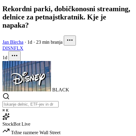
Rekordni parki, dobičkonosni streaming,
delnice za petnajstkratnik. Kje je
napaka?
Jan Blecha
·
1d
·
23 min branja
DIS
NFLX
1d
BLACK
⌘
K
StockBot
Live
Tržne razmere
Wall Street