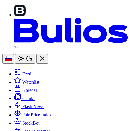
v2
Feed
Watchlist
Koledar
Članki
Flash News
Fair Price Index
StockBot