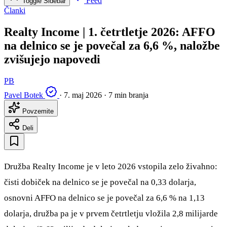
Feed
Toggle Sidebar
Članki
Realty Income | 1. četrtletje 2026: AFFO
na delnico se je povečal za 6,6 %, naložbe
zvišujejo napovedi
PB
Pavel Botek
·
7. maj 2026
·
7 min branja
Povzemite
Deli
Družba Realty Income je v leto 2026 vstopila zelo živahno:
čisti dobiček na delnico se je povečal na 0,33 dolarja,
osnovni AFFO na delnico se je povečal za 6,6 % na 1,13
dolarja, družba pa je v prvem četrtletju vložila 2,8 milijarde