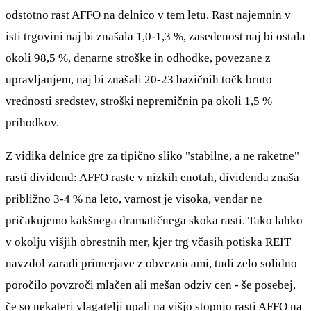
odstotno rast AFFO na delnico v tem letu. Rast najemnin v
isti trgovini naj bi znašala 1,0-1,3 %, zasedenost naj bi ostala
okoli 98,5 %, denarne stroške in odhodke, povezane z
upravljanjem, naj bi znašali 20-23 bazičnih točk bruto
vrednosti sredstev, stroški nepremičnin pa okoli 1,5 %
prihodkov.
Z vidika delnice gre za tipično sliko "stabilne, a ne raketne"
rasti dividend: AFFO raste v nizkih enotah, dividenda znaša
približno 3-4 % na leto, varnost je visoka, vendar ne
pričakujemo kakšnega dramatičnega skoka rasti. Tako lahko
v okolju višjih obrestnih mer, kjer trg včasih potiska REIT
navzdol zaradi primerjave z obveznicami, tudi zelo solidno
poročilo povzroči mlačen ali mešan odziv cen - še posebej,
če so nekateri vlagatelji upali na višjo stopnjo rasti AFFO na