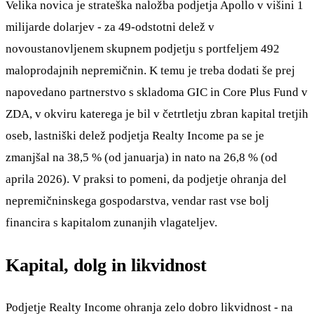
Velika novica je strateška naložba podjetja Apollo v višini 1
milijarde dolarjev - za 49-odstotni delež v
novoustanovljenem skupnem podjetju s portfeljem 492
maloprodajnih nepremičnin. K temu je treba dodati še prej
napovedano partnerstvo s skladoma GIC in Core Plus Fund v
ZDA, v okviru katerega je bil v četrtletju zbran kapital tretjih
oseb, lastniški delež podjetja Realty Income pa se je
zmanjšal na 38,5 % (od januarja) in nato na 26,8 % (od
aprila 2026). V praksi to pomeni, da podjetje ohranja del
nepremičninskega gospodarstva, vendar rast vse bolj
financira s kapitalom zunanjih vlagateljev.
Kapital, dolg in likvidnost
Podjetje Realty Income ohranja zelo dobro likvidnost - na