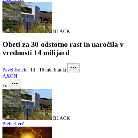
BLACK
Obeti za 30-odstotno rast in naročila v
vrednosti 14 milijard
Pavel Botek
·
1d
·
16 min branja
AXON
1d
BLACK
Preberi več