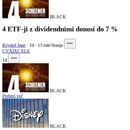
BLACK
4 ETF-ji z dividendnimi donosi do 7 %
Krystof Jane
·
1d
·
13 min branja
CVX
IXC
XLE
1d
BLACK
Preberi več
BLACK