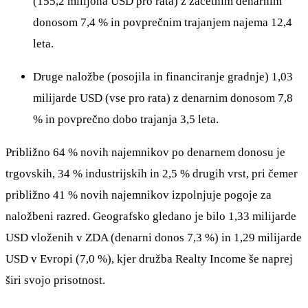
(155,2 milijona USD pro rata) z začetnim denarnim
donosom 7,4 % in povprečnim trajanjem najema 12,4
leta.
Druge naložbe (posojila in financiranje gradnje) 1,03
milijarde USD (vse pro rata) z denarnim donosom 7,8
% in povprečno dobo trajanja 3,5 leta.
Približno 64 % novih najemnikov po denarnem donosu je
trgovskih, 34 % industrijskih in 2,5 % drugih vrst, pri čemer
približno 41 % novih najemnikov izpolnjuje pogoje za
naložbeni razred. Geografsko gledano je bilo 1,33 milijarde
USD vloženih v ZDA (denarni donos 7,3 %) in 1,29 milijarde
USD v Evropi (7,0 %), kjer družba Realty Income še naprej
širi svojo prisotnost.