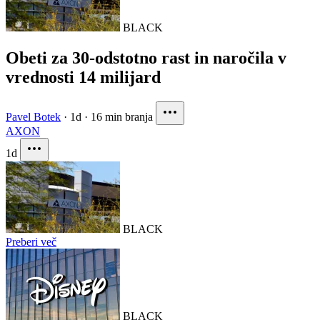
BLACK
Obeti za 30-odstotno rast in naročila v
vrednosti 14 milijard
Pavel Botek
·
1d
·
16 min branja
AXON
1d
BLACK
Preberi več
BLACK