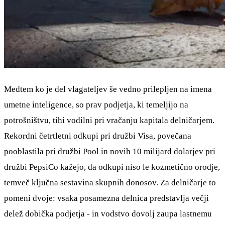
Medtem ko je del vlagateljev še vedno prilepljen na imena
umetne inteligence, so prav podjetja, ki temeljijo na
potrošništvu, tihi vodilni pri vračanju kapitala delničarjem.
Rekordni četrtletni odkupi pri družbi Visa, povečana
pooblastila pri družbi Pool in novih 10 milijard dolarjev pri
družbi PepsiCo kažejo, da odkupi niso le kozmetično orodje,
temveč ključna sestavina skupnih donosov. Za delničarje to
pomeni dvoje: vsaka posamezna delnica predstavlja večji
delež dobička podjetja - in vodstvo dovolj zaupa lastnemu