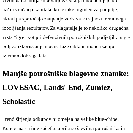
vrednosti 2 milijardi dolarjev. Odkupi tako delujejo kot
način vračanja kapitala, ko je cikel ugoden za podjetje,
hkrati pa sporočajo zaupanje vodstva v trajnost trenutnega
izboljšanja rezultatov. Za vlagatelje je to nekoliko drugačna
vrsta "igre" kot pri defenzivnih potrošniških podjetjih: tu gre
bolj za izkoriščanje močne faze cikla in monetizacijo
izjemno dobrega leta.
Manjše potrošniške blagovne znamke:
LOVESAC, Lands' End, Zumiez,
Scholastic
Trend širjenja odkupov ni omejen na velike blue-chipe.
Konec marca in v začetku aprila so številna potrošniška in