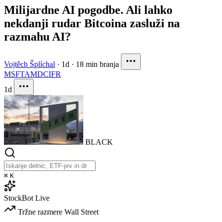
Milijardne AI pogodbe. Ali lahko
nekdanji rudar Bitcoina zasluži na
razmahu AI?
Vojtěch Šplíchal
·
1d
·
18 min branja
MSFT
AMD
CIFR
1d
BLACK
⌘
K
StockBot
Live
Tržne razmere
Wall Street