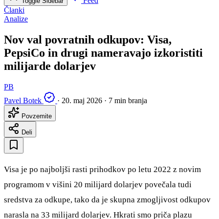
Feed
Toggle Sidebar
Članki
Analize
Nov val povratnih odkupov: Visa,
PepsiCo in drugi nameravajo izkoristiti
milijarde dolarjev
PB
Pavel Botek
·
20. maj 2026
·
7 min branja
Povzemite
Deli
Visa je po najboljši rasti prihodkov po letu 2022 z novim
programom v višini 20 milijard dolarjev povečala tudi
sredstva za odkupe, tako da je skupna zmogljivost odkupov
narasla na 33 milijard dolarjev. Hkrati smo priča plazu