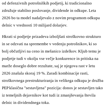
od defenzivnih potrošniških podjetij, ki tradicionalno
združuje stabilno poslovanje, dividende in odkupe. Leta
2026 bo ta model nadaljevalo z novim programom odkupa
delnic v vrednosti 10 milijard dolarjev.
Hkrati si podjetje prizadeva izboljšati stroškovno strukturo
in se odzvati na spremembe v vedenju potrošnikov, ki so
bolj občutljivi na ceno in mešanico izdelkov. Kljub temu je
podjetje tudi v okolju vse večje konkurence in pritiska na
marže doseglo dobre rezultate, saj je njegova rast v letu
2026 znašala skoraj 19 %. Zaradi kombinacije rasti,
stroškovnega prestrukturiranja in velikega odkupa je družba
PEP klasična "sestavljena" pozicija: donos je sestavljen tako
iz temeljnih dejavnikov kot tudi iz zmanjševanja števila
delnic in dividendnega toka.