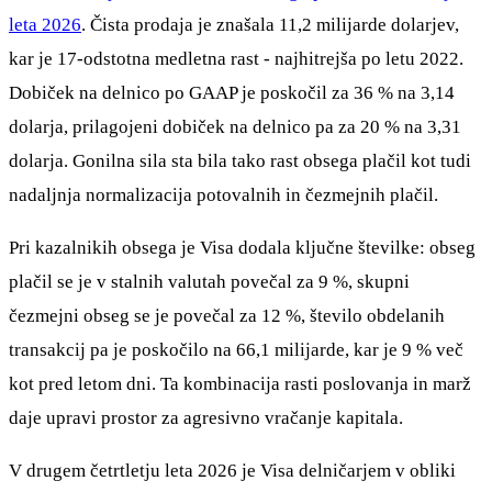
leta 2026
. Čista prodaja je znašala 11,2 milijarde dolarjev,
kar je 17-odstotna medletna rast - najhitrejša po letu 2022.
Dobiček na delnico po GAAP je poskočil za 36 % na 3,14
dolarja, prilagojeni dobiček na delnico pa za 20 % na 3,31
dolarja. Gonilna sila sta bila tako rast obsega plačil kot tudi
nadaljnja normalizacija potovalnih in čezmejnih plačil.
Pri kazalnikih obsega je Visa dodala ključne številke: obseg
plačil se je v stalnih valutah povečal za 9 %, skupni
čezmejni obseg se je povečal za 12 %, število obdelanih
transakcij pa je poskočilo na 66,1 milijarde, kar je 9 % več
kot pred letom dni. Ta kombinacija rasti poslovanja in marž
daje upravi prostor za agresivno vračanje kapitala.
V drugem četrtletju leta 2026 je Visa delničarjem v obliki