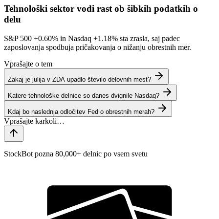
Tehnološki sektor vodi rast ob šibkih podatkih o
delu
S&P 500
+0.60%
in Nasdaq
+1.18%
sta zrasla, saj padec
zaposlovanja spodbuja pričakovanja o nižanju obrestnih mer.
Vprašajte o tem
Zakaj je julija v ZDA upadlo število delovnih mest?
Katere tehnološke delnice so danes dvignile Nasdaq?
Kdaj bo naslednja odločitev Fed o obrestnih merah?
StockBot pozna 80,000+ delnic po vsem svetu