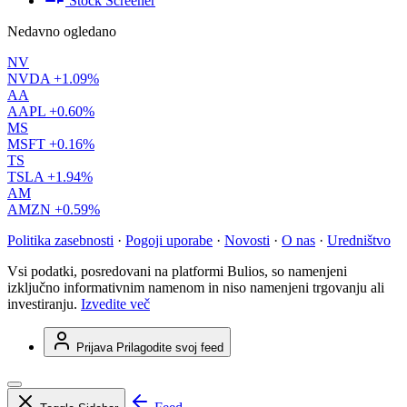
Stock Screener
Nedavno ogledano
NV
NVDA
+1.09%
AA
AAPL
+0.60%
MS
MSFT
+0.16%
TS
TSLA
+1.94%
AM
AMZN
+0.59%
Politika zasebnosti
·
Pogoji uporabe
·
Novosti
·
O nas
·
Uredništvo
Vsi podatki, posredovani na platformi Bulios, so namenjeni
izključno informativnim namenom in niso namenjeni trgovanju ali
investiranju.
Izvedite več
Prijava
Prilagodite svoj feed