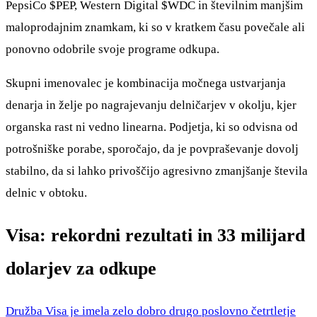
PepsiCo
$PEP
, Western Digital
$WDC
in številnim manjšim
maloprodajnim znamkam, ki so v kratkem času povečale ali
ponovno odobrile svoje programe odkupa.
Skupni imenovalec je kombinacija močnega ustvarjanja
denarja in želje po nagrajevanju delničarjev v okolju, kjer
organska rast ni vedno linearna. Podjetja, ki so odvisna od
potrošniške porabe, sporočajo, da je povpraševanje dovolj
stabilno, da si lahko privoščijo agresivno zmanjšanje števila
delnic v obtoku.
Visa: rekordni rezultati in 33 milijard
dolarjev za odkupe
Družba Visa je imela zelo dobro drugo poslovno četrtletje