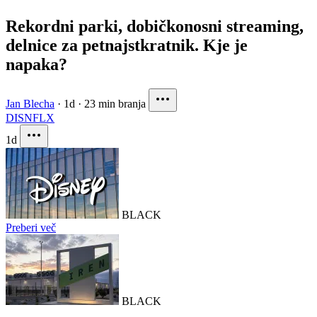
Rekordni parki, dobičkonosni streaming,
delnice za petnajstkratnik. Kje je
napaka?
Jan Blecha
·
1d
·
23 min branja
DIS
NFLX
1d
BLACK
Preberi več
BLACK