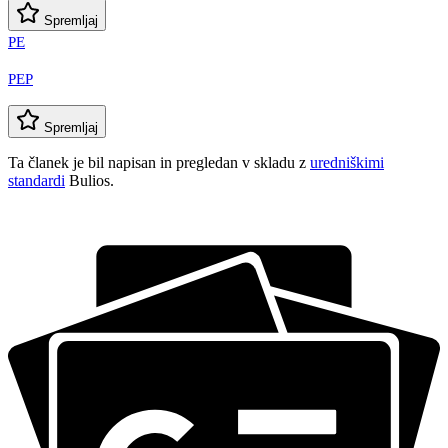
Spremljaj
PE
PEP
Spremljaj
Ta članek je bil napisan in pregledan v skladu z
uredniškimi
standardi
Bulios.