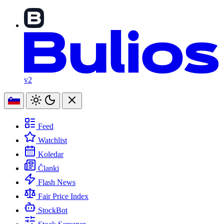
v2
Feed
Watchlist
Koledar
Članki
Flash News
Fair Price Index
StockBot