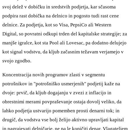
svoj delež v dobičku in sredstvih podjetja, kar sčasoma
podpira rast dobička na delnico in pogosto tudi rast cene
delnice. Za podjetja, kot so Visa, PepsiCo ali Western
Digital, so povratni odkupi trden del kapitalske strategije; za
manjše igralce, kot sta Pool ali Lovesac, pa dodatno delujejo
kot signal vodstvu, da kljub začasnim težavam verjamejo v
svojo zgodbo.
Koncentracija novih programov zlasti v segmentu
potrošnikov in "potrošniško usmerjenih" podjetij kaže na
dvoje: prvič, da kljub dogajanju v zvezi z inflacijo in
obrestnimi merami povpraševanje ostaja dovolj veliko, da
lahko podjetja ustvarijo pomemben prosti denarni tok; in
drugič, da vodstva vse bolj želijo aktivno upravljati kapital
in nagrajevati delničarje, ne pa le kopičiti denar. Vlagateljem