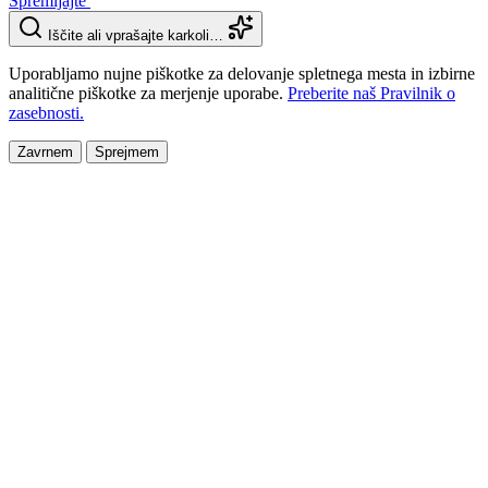
Spremljajte
Iščite ali vprašajte karkoli…
Uporabljamo nujne piškotke za delovanje spletnega mesta in izbirne
analitične piškotke za merjenje uporabe.
Preberite naš Pravilnik o
zasebnosti.
Zavrnem
Sprejmem