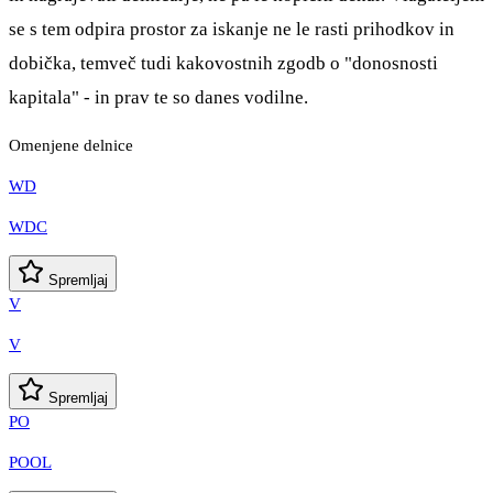
se s tem odpira prostor za iskanje ne le rasti prihodkov in
dobička, temveč tudi kakovostnih zgodb o "donosnosti
kapitala" - in prav te so danes vodilne.
Omenjene delnice
WD
WDC
Spremljaj
V
V
Spremljaj
PO
POOL