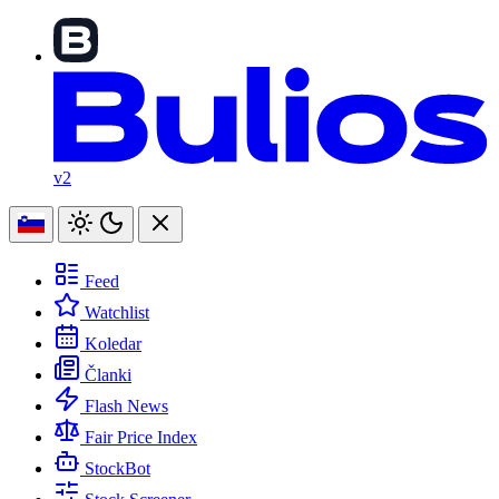
v2
Feed
Watchlist
Koledar
Članki
Flash News
Fair Price Index
StockBot