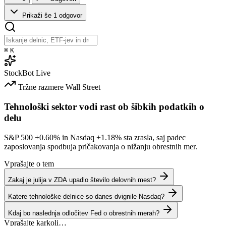
Prikaži še 1 odgovor
⌘
K
StockBot
Live
Tržne razmere
Wall Street
Tehnološki sektor vodi rast ob šibkih podatkih o
delu
S&P 500
+0.60%
in Nasdaq
+1.18%
sta zrasla, saj padec
zaposlovanja spodbuja pričakovanja o nižanju obrestnih mer.
Vprašajte o tem
Zakaj je julija v ZDA upadlo število delovnih mest?
Katere tehnološke delnice so danes dvignile Nasdaq?
Kdaj bo naslednja odločitev Fed o obrestnih merah?