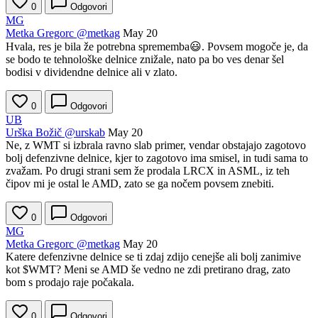
0
Odgovori
MG
Metka Gregorc
@metkag
May 20
Hvala, res je bila že potrebna sprememba😃. Povsem mogoče je, da
se bodo te tehnološke delnice znižale, nato pa bo ves denar šel
bodisi v dividendne delnice ali v zlato.
0
Odgovori
UB
Urška Božič
@urskab
May 20
Ne, z WMT si izbrala ravno slab primer, vendar obstajajo zagotovo
bolj defenzivne delnice, kjer to zagotovo ima smisel, in tudi sama to
zvažam. Po drugi strani sem že prodala LRCX in ASML, iz teh
čipov mi je ostal le AMD, zato se ga nočem povsem znebiti.
0
Odgovori
MG
Metka Gregorc
@metkag
May 20
Katere defenzivne delnice se ti zdaj zdijo cenejše ali bolj zanimive
kot
$WMT
? Meni se AMD še vedno ne zdi pretirano drag, zato
bom s prodajo raje počakala.
0
Odgovori