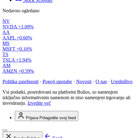
Stock Screener
Nedavno ogledano
NV
NVDA
+1.09%
AA
AAPL
+0.60%
MS
MSFT
+0.16%
TS
TSLA
+1.94%
AM
AMZN
+0.59%
Politika zasebnosti
·
Pogoji uporabe
·
Novosti
·
O nas
·
Uredništvo
Vsi podatki, posredovani na platformi Bulios, so namenjeni
izključno informativnim namenom in niso namenjeni trgovanju ali
investiranju.
Izvedite več
Prijava
Prilagodite svoj feed