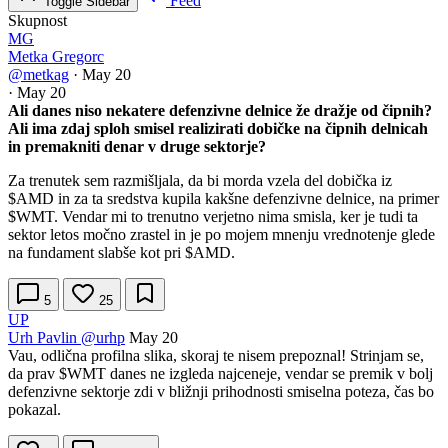
Feed
Toggle Sidebar
Skupnost
MG
Metka Gregorc
@metkag
·
May 20
·
May 20
Ali danes niso nekatere defenzivne delnice že dražje od čipnih?
Ali ima zdaj sploh smisel realizirati dobičke na čipnih delnicah
in premakniti denar v druge sektorje?
Za trenutek sem razmišljala, da bi morda vzela del dobička iz
$AMD
in za ta sredstva kupila kakšne defenzivne delnice, na primer
$WMT
. Vendar mi to trenutno verjetno nima smisla, ker je tudi ta
sektor letos močno zrastel in je po mojem mnenju vrednotenje glede
na fundament slabše kot pri
$AMD
.
5
25
UP
Urh Pavlin
@urhp
May 20
Vau, odlična profilna slika, skoraj te nisem prepoznal! Strinjam se,
da prav
$WMT
danes ne izgleda najceneje, vendar se premik v bolj
defenzivne sektorje zdi v bližnji prihodnosti smiselna poteza, čas bo
pokazal.