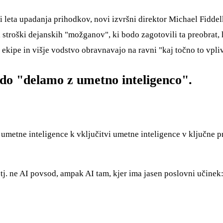
ri leta upadanja prihodkov, novi izvršni direktor Michael Fiddel
stroški dejanskih "možganov", ki bodo zagotovili ta preobrat, h
ekipe in višje vodstvo obravnavajo na ravni "kaj točno to vpliv
do "delamo z umetno inteligenco".
 umetne inteligence k vključitvi umetne inteligence v ključne p
tj. ne AI povsod, ampak AI tam, kjer ima jasen poslovni učinek: 