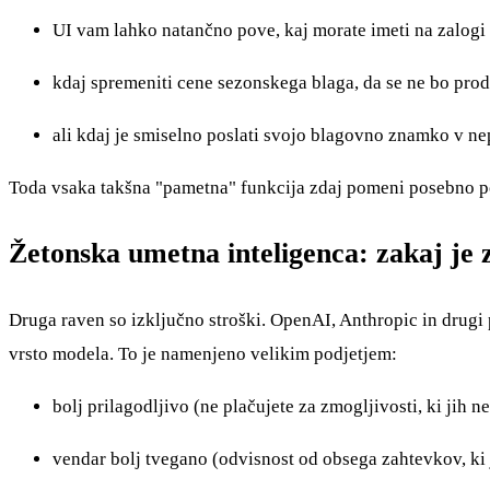
UI vam lahko natančno pove, kaj morate imeti na zalogi 
kdaj spremeniti cene sezonskega blaga, da se ne bo prod
ali kdaj je smiselno poslati svojo blagovno znamko v n
Toda vsaka takšna "pametna" funkcija zdaj pomeni posebno 
Žetonska umetna inteligenca: zakaj je 
Druga raven so izključno stroški. OpenAI, Anthropic in drugi p
vrsto modela. To je namenjeno velikim podjetjem:
bolj prilagodljivo (ne plačujete za zmogljivosti, ki jih n
vendar bolj tvegano (odvisnost od obsega zahtevkov, ki 