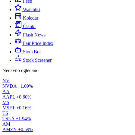
Feed
Watchlist
Koledar
Članki
Flash News
Fair Price Index
StockBot
Stock Screener
Nedavno ogledano
NV
NVDA
+1.09%
AA
AAPL
+0.60%
MS
MSFT
+0.16%
TS
TSLA
+1.94%
AM
AMZN
+0.59%