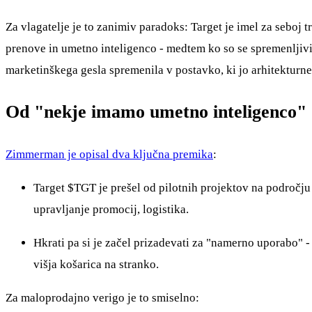
Za vlagatelje je to zanimiv paradoks: Target je imel za seboj t
prenove in umetno inteligenco - medtem ko so se spremenljivi 
marketinškega gesla spremenila v postavko, ki jo arhitekturne 
Od "nekje imamo umetno inteligenco" 
Zimmerman je opisal dva ključna premika
:
Target
$TGT
je prešel od pilotnih projektov na področju
upravljanje promocij, logistika.
Hkrati pa si je začel prizadevati za "namerno uporabo" - 
višja košarica na stranko.
Za maloprodajno verigo je to smiselno: