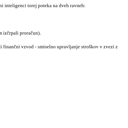
ni inteligenci torej poteka na dveh ravneh:
m izčrpali proračun).
di finančni vzvod - smiselno upravljanje stroškov v zvezi z