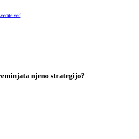
zvedite več
eminjata njeno strategijo?