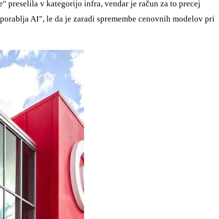
e" preselila v kategorijo infra, vendar je račun za to precej
 uporablja AI", le da je zaradi spremembe cenovnih modelov pri