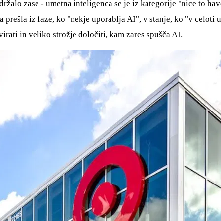
držalo zase - umetna inteligenca se je iz kategorije "nice to hav
prešla iz faze, ko "nekje uporablja AI", v stanje, ko "v celoti
rati in veliko strožje določiti, kam zares spušča AI.