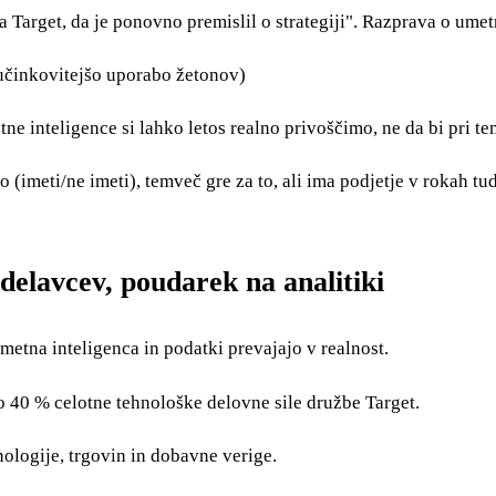
 Target, da je ponovno premislil o strategiji". Razprava o umet
jučinkovitejšo uporabo žetonov)
e inteligence si lahko letos realno privoščimo, ne da bi pri te
 (imeti/ne imeti), temveč gre za to, ali ima podjetje v rokah tu
delavcev, poudarek na analitiki
umetna inteligenca in podatki prevajajo v realnost.
no 40 % celotne tehnološke delovne sile družbe Target.
ologije, trgovin in dobavne verige.