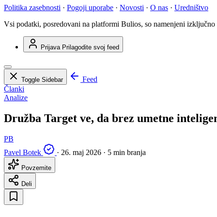
Politika zasebnosti
·
Pogoji uporabe
·
Novosti
·
O nas
·
Uredništvo
Vsi podatki, posredovani na platformi Bulios, so namenjeni izključno
Prijava
Prilagodite svoj feed
Feed
Toggle Sidebar
Članki
Analize
Družba Target ve, da brez umetne intelig
PB
Pavel Botek
·
26. maj 2026
·
5 min branja
Povzemite
Deli