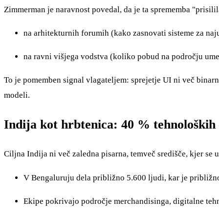
Zimmerman je naravnost povedal, da je ta sprememba "prisilila
na arhitekturnih forumih (kako zasnovati sisteme za na
na ravni višjega vodstva (koliko pobud na področju umetn
To je pomemben signal vlagateljem: sprejetje UI ni več binarno
modeli.
Indija kot hrbtenica: 40 % tehnoloških 
Ciljna Indija ni več zaledna pisarna, temveč središče, kjer se 
V Bengaluruju dela približno 5.600 ljudi, kar je približ
Ekipe pokrivajo področje merchandisinga, digitalne tehn