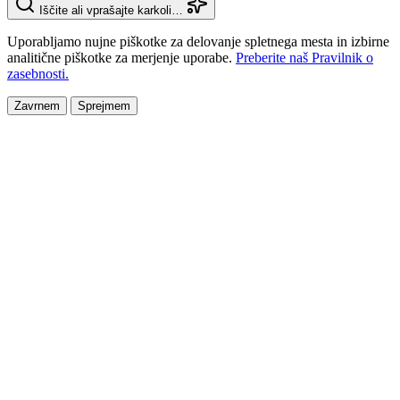
Iščite ali vprašajte karkoli…
Uporabljamo nujne piškotke za delovanje spletnega mesta in izbirne
analitične piškotke za merjenje uporabe.
Preberite naš Pravilnik o
zasebnosti.
Zavrnem
Sprejmem