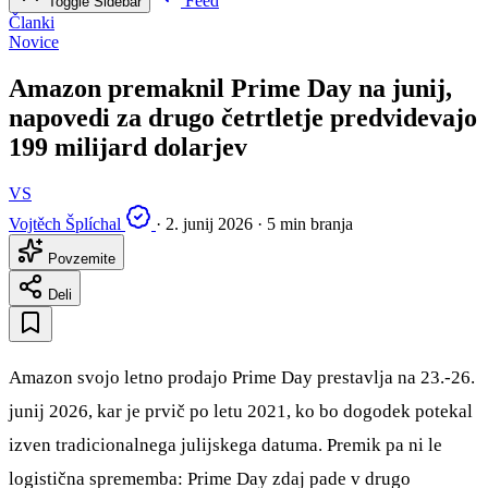
Feed
Toggle Sidebar
Članki
Novice
Amazon premaknil Prime Day na junij,
napovedi za drugo četrtletje predvidevajo
199 milijard dolarjev
VS
Vojtěch Šplíchal
·
2. junij 2026
·
5 min branja
Povzemite
Deli
Amazon svojo letno prodajo Prime Day prestavlja na 23.-26.
junij 2026, kar je prvič po letu 2021, ko bo dogodek potekal
izven tradicionalnega julijskega datuma. Premik pa ni le
logistična sprememba: Prime Day zdaj pade v drugo