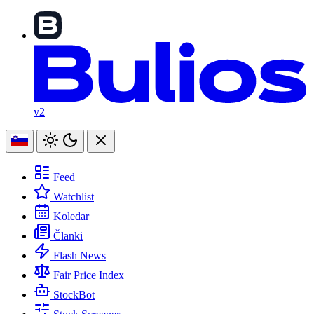
v2
Feed
Watchlist
Koledar
Članki
Flash News
Fair Price Index
StockBot