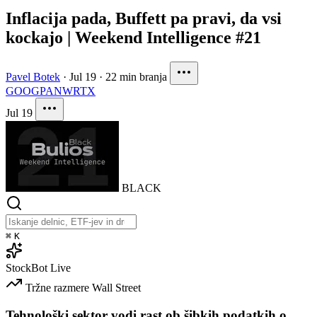
Inflacija pada, Buffett pa pravi, da vsi
kockajo | Weekend Intelligence #21
Pavel Botek
·
Jul 19
·
22 min branja
GOOG
PANW
RTX
Jul 19
BLACK
⌘
K
StockBot
Live
Tržne razmere
Wall Street
Tehnološki sektor vodi rast ob šibkih podatkih o