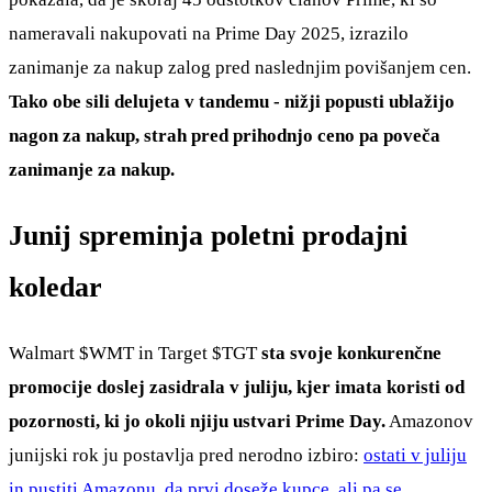
nameravali nakupovati na Prime Day 2025, izrazilo
zanimanje za nakup zalog pred naslednjim povišanjem cen.
Tako obe sili delujeta v tandemu - nižji popusti ublažijo
nagon za nakup, strah pred prihodnjo ceno pa poveča
zanimanje za nakup.
Junij spreminja poletni prodajni
koledar
Walmart
$WMT
in Target
$TGT
sta svoje konkurenčne
promocije doslej zasidrala v juliju, kjer imata koristi od
pozornosti, ki jo okoli njiju ustvari Prime Day.
Amazonov
junijski rok ju postavlja pred nerodno izbiro:
ostati v juliju
in pustiti Amazonu, da prvi doseže kupce, ali pa se