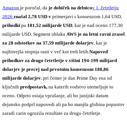
Amazon
je poročal, da
je dobiček na delnico
v 1. četrtletju
2026
znašal 2,78 USD v
primerjavi s konsenzom 1,64 USD,
prihodki
pa
181,52 milijarde USD
, kar je nad oceno 177,30
milijarde USD. Segment oblaka
AWS je na letni ravni zrasel
za 28 odstotkov na 37,59 milijarde dolarjev
, kar je
najhitrejša stopnja rasti v več kot treh letih.
Napoved
prihodkov za drugo četrtletje v višini 194-199 milijard
dolarjev je precej nad prvotnim konsenzom 188,86
milijarde dolarjev
, pri čemer je dan Prime Day ena od
ključnih
predpostavk,
na katerih vodstvo utemeljuje to
oceno. Odprto ostaja vprašanje, ali bo junijski datum
dejansko podprl napovedi ali pa bo manjša globina popustov
zaradi carin ogrozila rezultate za drugo četrtletje.