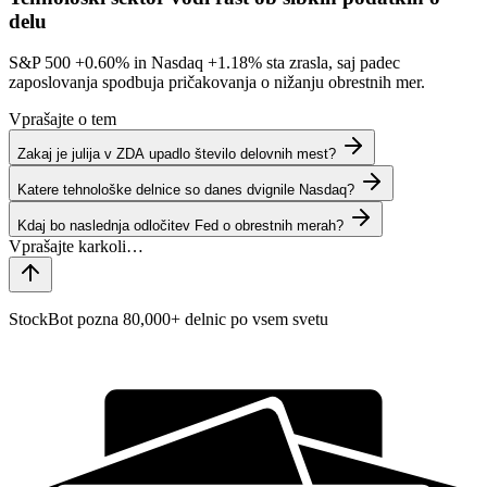
delu
S&P 500
+0.60%
in Nasdaq
+1.18%
sta zrasla, saj padec
zaposlovanja spodbuja pričakovanja o nižanju obrestnih mer.
Vprašajte o tem
Zakaj je julija v ZDA upadlo število delovnih mest?
Katere tehnološke delnice so danes dvignile Nasdaq?
Kdaj bo naslednja odločitev Fed o obrestnih merah?
StockBot pozna 80,000+ delnic po vsem svetu