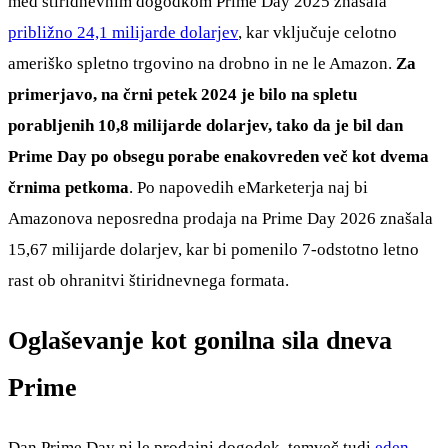
med štiridnevnim dogodkom Prime Day 2025 znašala
približno 24,1 milijarde dolarjev
, kar vključuje celotno
ameriško spletno trgovino na drobno in ne le Amazon.
Za
primerjavo, na črni petek 2024 je bilo na spletu
porabljenih 10,8 milijarde dolarjev, tako da je bil dan
Prime Day po obsegu porabe enakovreden več kot dvema
črnima petkoma
. Po napovedih eMarketerja naj bi
Amazonova neposredna prodaja na Prime Day 2026 znašala
15,67 milijarde dolarjev, kar bi pomenilo 7-odstotno letno
rast ob ohranitvi štiridnevnega formata.
Oglaševanje kot gonilna sila dneva
Prime
Dan Prime Day ni le prodajni dogodek, temveč tudi
eden