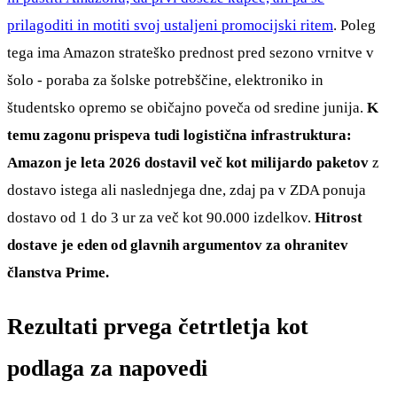
prilagoditi in motiti svoj ustaljeni promocijski ritem
. Poleg
tega ima Amazon strateško prednost pred sezono vrnitve v
šolo - poraba za šolske potrebščine, elektroniko in
študentsko opremo se običajno poveča od sredine junija.
K
temu zagonu prispeva tudi logistična infrastruktura:
Amazon je leta 2026 dostavil več kot milijardo paketov
z
dostavo istega ali naslednjega dne, zdaj pa v ZDA ponuja
dostavo od 1 do 3 ur za več kot 90.000 izdelkov.
Hitrost
dostave je eden od glavnih argumentov za ohranitev
članstva Prime.
Rezultati prvega četrtletja kot
podlaga za napovedi