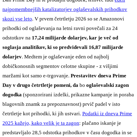
najpomembnejših katalizatorjev oglaševalskih prihodkov
skozi vse leto
. V prvem četrtletju 2026 so se Amazonovi
prihodki od oglaševanja na letni ravni povečali za 24
odstotkov na
17,24 milijarde dolarjev, kar je več od
soglasja analitikov, ki so predvidevali 16,87 milijarde
dolarjev
. Medtem je oglaševanje eden od najbolj
dobičkonosnih segmentov celotne skupine - z višjimi
maržami kot samo e-trgovanje.
Prestavitev dneva Prime
Day v drugo četrtletje pomeni, da
bo
oglaševalski zagon
dogodka
(sponzorirani izdelki, prikazne kampanje in poraba
blagovnih znamk za prepoznavnost) prvič padel v isto
četrtletje kot prihodki, ki jih ustvari.
Podatki iz dneva Prime
2025 kažejo, kako velik je ta zagon
: plačano iskanje je
predstavljalo 28,5 odstotka prihodkov v času dogodka in se