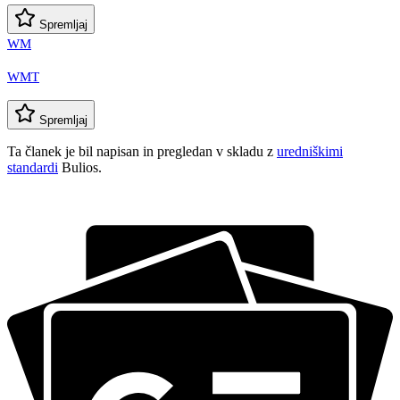
Spremljaj
WM
WMT
Spremljaj
Ta članek je bil napisan in pregledan v skladu z
uredniškimi
standardi
Bulios.