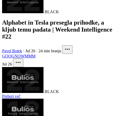
BLACK
Alphabet in Tesla presegla prihodke, a
kljub temu padata | Weekend Intelligence
#22
Pavel Botek
·
Jul 26
·
24 min branja
GOOG
NOW
MMM
Jul 26
BLACK
Preberi več