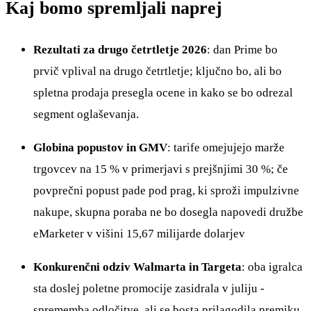
Kaj bomo spremljali naprej
Rezultati za drugo četrtletje 2026
: dan Prime bo
prvič vplival na drugo četrtletje; ključno bo, ali bo
spletna prodaja presegla ocene in kako se bo odrezal
segment oglaševanja.
Globina popustov in GMV
: tarife omejujejo marže
trgovcev na 15 % v primerjavi s prejšnjimi 30 %; če
povprečni popust pade pod prag, ki sproži impulzivne
nakupe, skupna poraba ne bo dosegla napovedi družbe
eMarketer v višini 15,67 milijarde dolarjev
Konkurenčni odziv Walmarta in Targeta
: oba igralca
sta doslej poletne promocije zasidrala v juliju -
sprememba odločitve, ali se bosta prilagodila premiku,