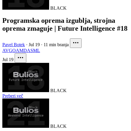
BLACK
Programska oprema izgublja, strojna
oprema zmaguje | Future Intelligence #18
Pavel Botek
·
Jul 19
·
11 min branja
AVGO
AMD
ASML
Jul 19
BLACK
Preberi več
BLACK