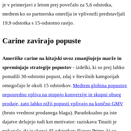
je v primerjavi z letom prej povečalo za 5,6 odstotka,
medtem ko so partnerska omrežja in vplivneži predstavljali
19,9 odstotka s 15-odstotno rastjo.
Carine zavirajo popuste
Ameriške carine na kitajski uvoz zmanjšujejo marže in
spreminjajo strategije popustov
- izdelki, ki so prej lahko
ponudili 30-odstotni popust, zdaj v številnih kategorijah
omogočajo le okoli 15 odstotkov.
Medtem globina popustov
neposredno vpliva na stopnjo konverzije in skupni obseg
prodaje, zato lahko nižji popusti vplivajo na končno GMV
(bruto vrednost prodanega blaga). Paradoksalno pa iste
dajatve delujejo tudi kot motivator: raziskava Tinuiti je
pokazala, da je skoraj 45 odstotkov članov Prime, ki so