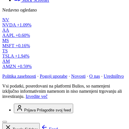
Stock Screener
Nedavno ogledano
NV
NVDA
+1.09%
AA
AAPL
+0.60%
MS
MSFT
+0.16%
TS
TSLA
+1.94%
AM
AMZN
+0.59%
Politika zasebnosti
·
Pogoji uporabe
·
Novosti
·
O nas
·
Uredništvo
Vsi podatki, posredovani na platformi Bulios, so namenjeni
izključno informativnim namenom in niso namenjeni trgovanju ali
investiranju.
Izvedite več
Prijava
Prilagodite svoj feed