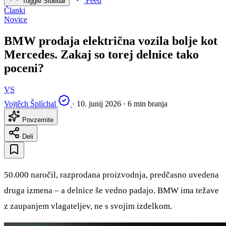
Feed
Toggle Sidebar
Članki
Novice
BMW prodaja električna vozila bolje kot
Mercedes. Zakaj so torej delnice tako
poceni?
VS
Vojtěch Šplíchal
·
10. junij 2026
·
6 min branja
Povzemite
Deli
50.000 naročil, razprodana proizvodnja, predčasno uvedena
druga izmena – a delnice še vedno padajo. BMW ima težave
z zaupanjem vlagateljev, ne s svojim izdelkom.