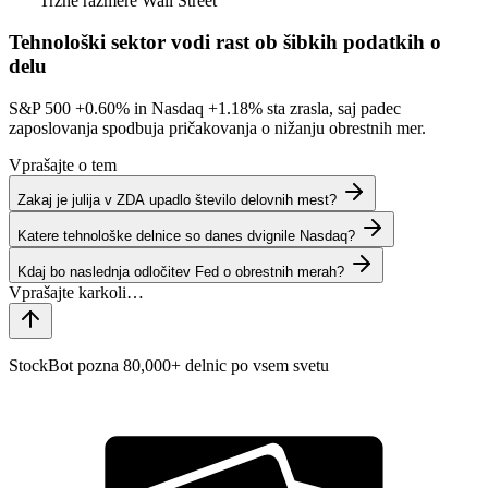
Tržne razmere
Wall Street
Tehnološki sektor vodi rast ob šibkih podatkih o
delu
S&P 500
+0.60%
in Nasdaq
+1.18%
sta zrasla, saj padec
zaposlovanja spodbuja pričakovanja o nižanju obrestnih mer.
Vprašajte o tem
Zakaj je julija v ZDA upadlo število delovnih mest?
Katere tehnološke delnice so danes dvignile Nasdaq?
Kdaj bo naslednja odločitev Fed o obrestnih merah?
StockBot pozna 80,000+ delnic po vsem svetu