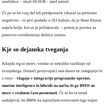
analitikov – okoli 69 EUR – imel smisel.
Če pa se bo vsaj del teh predpostavk izkazal za pretirano
negativen – in prvi podatki o iX3 kažejo, da je Neue Klasse
uspela bolje, kot se je pričakovalo –, potem je prostor za
ponovno ovrednotenje delnice znaten.
Kje so dejanska tveganja
Kitajski trg ni mrtev, vendar se nekoliko razlikuje od
evropskega. Domači proizvajalci tam danes ne zmagujejo le
s ceno –
vlagajo v integracijo programske opreme,
umetno inteligenco in hibride na način, ki ga BMW ne
more v realnem času posnemati
. Če se bo ta trend
nadaljeval, bo BMW na največjem svetovnem trgu trajno