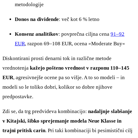
metodologije
Donos na dividende
: več kot 6 % letno
Konsenz analitikov
: povprečna ciljna cena
91–92
EUR
, razpon 69–108 EUR, ocena »Moderate Buy«
Diskontirani prosti denarni tok in različne metode
vrednotenja
kažejo pošteno vrednost v razponu 110–145
EUR
, agresivnejše ocene pa so višje. A to so modeli – in
modeli so le toliko dobri, kolikor so dobre njihove
predpostavke.
Zdi se, da trg predvideva kombinacijo:
nadaljnje slabšanje
v Kitajski, šibko sprejemanje modela Neue Klasse in
trajni pritisk carin
. Pri taki kombinaciji bi pesimistični cilj