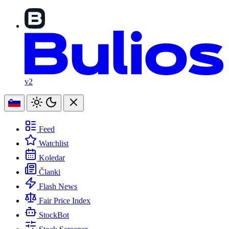
v2
Feed
Watchlist
Koledar
Članki
Flash News
Fair Price Index
StockBot