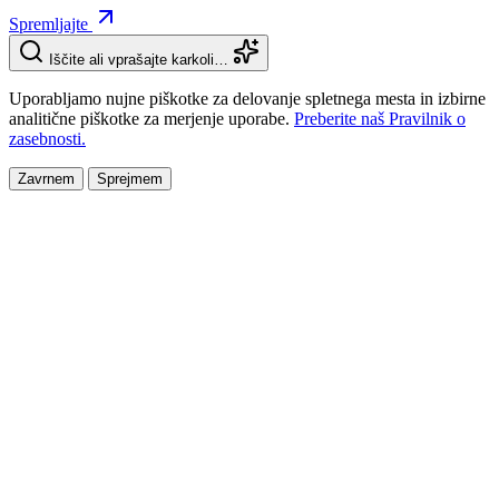
Spremljajte
Iščite ali vprašajte karkoli…
Uporabljamo nujne piškotke za delovanje spletnega mesta in izbirne
analitične piškotke za merjenje uporabe.
Preberite naš Pravilnik o
zasebnosti.
Zavrnem
Sprejmem