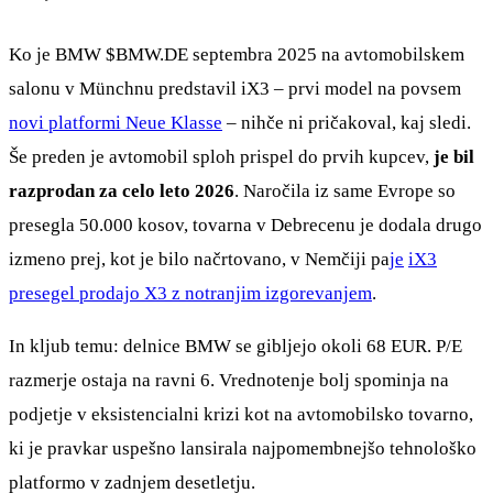
Ko je BMW
$BMW.DE
septembra 2025 na avtomobilskem
salonu v Münchnu predstavil iX3 – prvi model na povsem
novi platformi Neue Klasse
– nihče ni pričakoval, kaj sledi.
Še preden je avtomobil sploh prispel do prvih kupcev,
je bil
razprodan za celo leto 2026
. Naročila iz same Evrope so
presegla 50.000 kosov, tovarna v Debrecenu je dodala drugo
izmeno prej, kot je bilo načrtovano, v Nemčiji pa
je
iX3
presegel prodajo X3 z notranjim izgorevanjem
.
In kljub temu: delnice BMW se gibljejo okoli 68 EUR. P/E
razmerje ostaja na ravni 6. Vrednotenje bolj spominja na
podjetje v eksistencialni krizi kot na avtomobilsko tovarno,
ki je pravkar uspešno lansirala najpomembnejšo tehnološko
platformo v zadnjem desetletju.