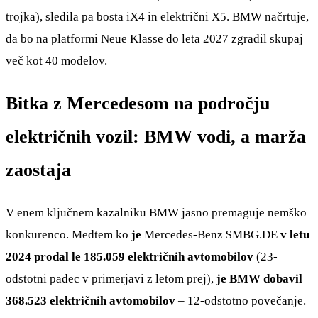
trojka), sledila pa bosta iX4 in električni X5. BMW načrtuje,
da bo na platformi Neue Klasse do leta 2027 zgradil skupaj
več kot 40 modelov.
Bitka z Mercedesom na področju
električnih vozil: BMW vodi, a marža
zaostaja
V enem ključnem kazalniku BMW jasno premaguje nemško
konkurenco. Medtem ko
je
Mercedes-Benz
$MBG.DE
v letu
2024 prodal le 185.059 električnih avtomobilov
(23-
odstotni padec v primerjavi z letom prej),
je BMW dobavil
368.523 električnih avtomobilov
– 12-odstotno povečanje.