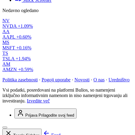
Stock Screener
Nedavno ogledano
NV
NVDA
+1.09%
AA
AAPL
+0.60%
MS
MSFT
+0.16%
TS
TSLA
+1.94%
AM
AMZN
+0.59%
Politika zasebnosti
·
Pogoji uporabe
·
Novosti
·
O nas
·
Uredništvo
Vsi podatki, posredovani na platformi Bulios, so namenjeni
izključno informativnim namenom in niso namenjeni trgovanju ali
investiranju.
Izvedite več
Prijava
Prilagodite svoj feed