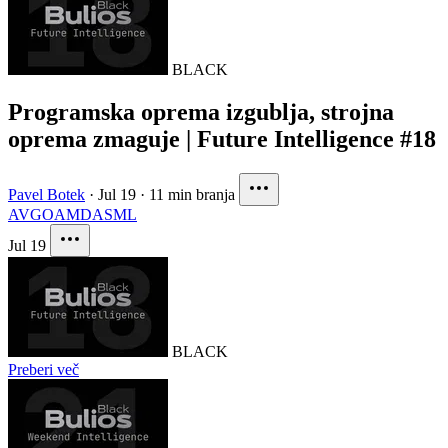
BLACK
Programska oprema izgublja, strojna
oprema zmaguje | Future Intelligence #18
Pavel Botek
·
Jul 19
·
11 min branja
AVGO
AMD
ASML
Jul 19
BLACK
Preberi več