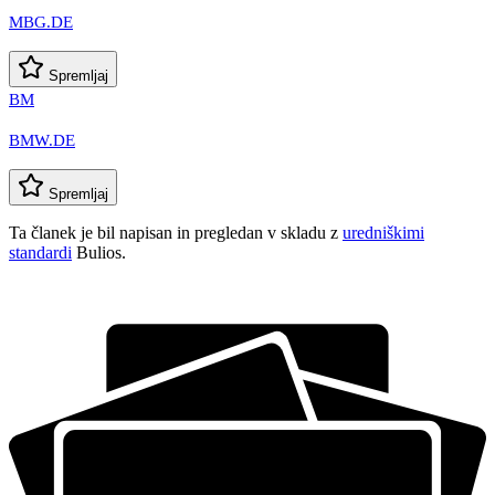
MBG.DE
Spremljaj
BM
BMW.DE
Spremljaj
Ta članek je bil napisan in pregledan v skladu z
uredniškimi
standardi
Bulios.