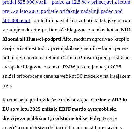
prodal 625.000 vozil – padec za 12,5 % v primerjavi z letom
prej. Za leto 2026 podjetje pričakuje nadaljnji padec pod
500.000 enot
, kar bi bili najslabši rezultati na kitajskem trgu
v zadnjem desetletju. Domače blagovne znamke, kot so
NIO
,
Xiaomi
ali
Huawei-podprti Aito
, medtem agresivno krepijo
svojo prisotnost tudi v premijskih segmentih – kupci pa vse
bolj dajejo prednost tehnološkim možnostim pred prestižem
evropske blagovne znamke. BMW je zato januarja 2026
znižal priporočene cene za več kot 30 modelov na kitajskem
trgu.
K temu se je pridružila še carinska vojna.
Carine v ZDA in
EU so v letu 2025 znižale EBIT-maržo avtomobilske
divizije za približno 1,5 odstotne točke
. Poleg tega je
ameriško ministrstvo del tarifnih nadomestil prestavilo v