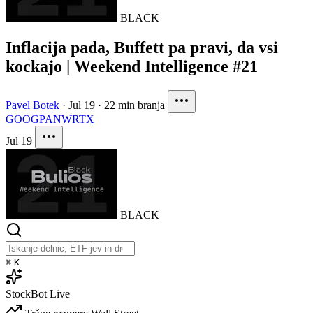
BLACK
Inflacija pada, Buffett pa pravi, da vsi
kockajo | Weekend Intelligence #21
Pavel Botek
·
Jul 19
·
22 min branja
GOOG
PANW
RTX
Jul 19
BLACK
⌘
K
StockBot
Live