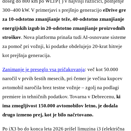
doseg do 800 km po WLTP (
) v najvišji različici, polnjenje
300–400 kW. V primerjavi s prejšnjo generacijo
eDrive gre
za 10-odstotno zmanjšanje teže, 40-odstotno zmanjšanje
energijskih izgub in 20-odstotno zmanjšanje proizvodnih
stroškov
. Nova platforma prinaša tudi AI-osnovane sisteme
za pomoč pri vožnji, ki podatke obdelujejo 20-krat hitreje
kot prejšnja generacija.
Zanimanje je preseglo vsa pričakovanja
: več kot 50.000
naročil v prvih šestih mesecih, pri čemer je večina kupcev
avtomobil naročila brez testne vožnje – zgolj na podlagi
premiere in tehničnih podatkov. Tovarna v Debrecenu,
ki
ima zmogljivost 150.000 avtomobilov letno, je dodala
drugo izmeno prej, kot je bilo načrtovano.
Po iX3 bo do konca leta 2026 prišel limuzina i3 (električna