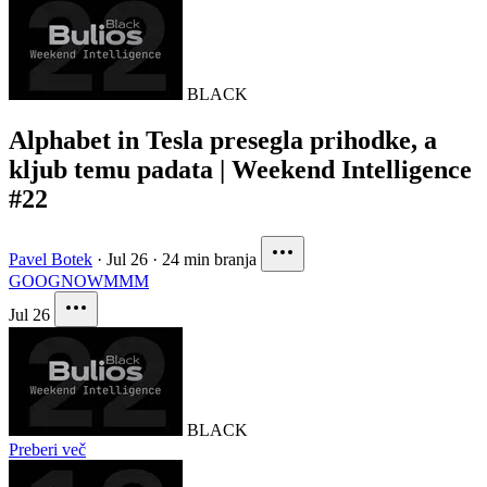
BLACK
Alphabet in Tesla presegla prihodke, a
kljub temu padata | Weekend Intelligence
#22
Pavel Botek
·
Jul 26
·
24 min branja
GOOG
NOW
MMM
Jul 26
BLACK
Preberi več