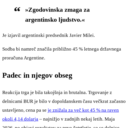
»Zgodovinska zmaga za
argentinsko ljudstvo.«
Je izjavil argentinski predsednik Javier Milei.
Sodba bi namreč značila približno 45 % letnega državnega
proračuna Argentine.
Padec in njegov obseg
Reakcija trga je bila takojšnja in brutalna. Trgovanje z
delnicami BUR je bilo v dopoldanskem času večkrat začasno
ustavljeno, cena pa se
je znižala za več kot 45 % na raven
okoli 4,14 dolarja
– najnižjo v zadnjih nekaj letih. Maja
2026, po objavi rezultatov za prvo četrtletje, so se delnice