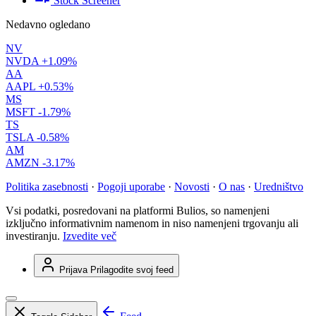
Stock Screener
Nedavno ogledano
NV
NVDA
+1.09%
AA
AAPL
+0.53%
MS
MSFT
-1.79%
TS
TSLA
-0.58%
AM
AMZN
-3.17%
Politika zasebnosti
·
Pogoji uporabe
·
Novosti
·
O nas
·
Uredništvo
Vsi podatki, posredovani na platformi Bulios, so namenjeni
izključno informativnim namenom in niso namenjeni trgovanju ali
investiranju.
Izvedite več
Prijava
Prilagodite svoj feed