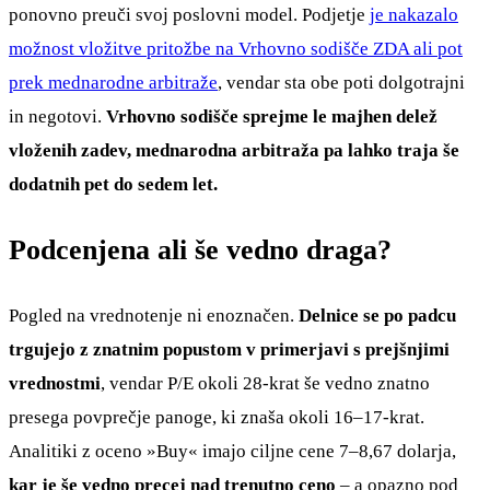
ponovno preuči svoj poslovni model. Podjetje
je nakazalo
možnost vložitve pritožbe na Vrhovno sodišče ZDA ali pot
prek mednarodne arbitraže
, vendar sta obe poti dolgotrajni
in negotovi.
Vrhovno sodišče sprejme le majhen delež
vloženih zadev, mednarodna arbitraža pa lahko traja še
dodatnih pet do sedem let.
Podcenjena ali še vedno draga?
Pogled na vrednotenje ni enoznačen.
Delnice se po padcu
trgujejo z znatnim popustom v primerjavi s prejšnjimi
vrednostmi
, vendar P/E okoli 28-krat še vedno znatno
presega povprečje panoge, ki znaša okoli 16–17-krat.
Analitiki z oceno »Buy« imajo ciljne cene 7–8,67 dolarja,
kar je še vedno precej nad trenutno ceno
– a opazno pod