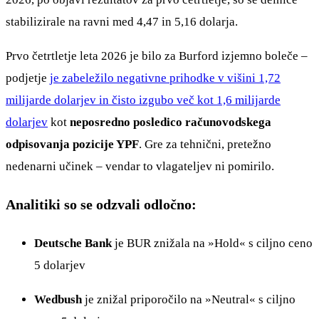
stabilizirale na ravni med 4,47 in 5,16 dolarja.
Prvo četrtletje leta 2026 je bilo za Burford izjemno boleče –
podjetje
je zabeležilo negativne prihodke v višini 1,72
milijarde dolarjev in čisto izgubo več kot 1,6 milijarde
dolarjev
kot
neposredno posledico računovodskega
odpisovanja pozicije YPF
. Gre za tehnični, pretežno
nedenarni učinek – vendar to vlagateljev ni pomirilo.
Analitiki so se odzvali odločno:
Deutsche Bank
je BUR znižala na »Hold« s ciljno ceno
5 dolarjev
Wedbush
je znižal priporočilo na »Neutral« s ciljno