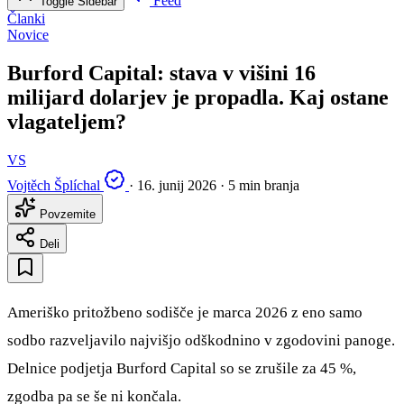
Feed
Toggle Sidebar
Članki
Novice
Burford Capital: stava v višini 16
milijard dolarjev je propadla. Kaj ostane
vlagateljem?
VS
Vojtěch Šplíchal
·
16. junij 2026
·
5 min branja
Povzemite
Deli
Ameriško pritožbeno sodišče je marca 2026 z eno samo
sodbo razveljavilo najvišjo odškodnino v zgodovini panoge.
Delnice podjetja Burford Capital so se zrušile za 45 %,
zgodba pa se še ni končala.