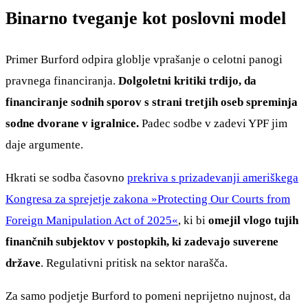
Binarno tveganje kot poslovni model
Primer Burford odpira globlje vprašanje o celotni panogi
pravnega financiranja.
Dolgoletni kritiki trdijo, da
financiranje sodnih sporov s strani tretjih oseb spreminja
sodne dvorane v igralnice.
Padec sodbe v zadevi YPF jim
daje argumente.
Hkrati se sodba časovno
prekriva s prizadevanji ameriškega
Kongresa za sprejetje zakona »Protecting Our Courts from
Foreign Manipulation Act of 2025«
, ki bi
omejil vlogo tujih
finančnih subjektov v postopkih, ki zadevajo suverene
države
. Regulativni pritisk na sektor narašča.
Za samo podjetje Burford to pomeni neprijetno nujnost, da