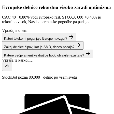
Evropske delnice rekordno visoko zaradi optimizma
CAC 40
+0.80%
vodi evropsko rast. STOXX 600
+0.40%
je
rekordno visok, Nasdaq terminske pogodbe pa padajo.
Vprašajte o tem
Kateri telekomi poganjajo Evropo navzgor?
Zakaj delnice čipov, kot je AMD, danes padajo?
Katere večje ameriške družbe bodo objavile rezultate?
StockBot pozna 80,000+ delnic po vsem svetu