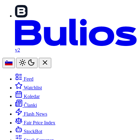
v2
Feed
Watchlist
Koledar
Članki
Flash News
Fair Price Index
StockBot