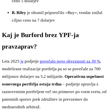
ceno 5 dolarjev
B. Riley
je ohranil priporočilo »Buy«, vendar znižal
ciljno ceno na 7 dolarjev
Kaj je Burford brez YPF-ja
pravzaprav?
Leta 2025
je
podjetje
povečalo nove obveznosti za 39 %
,
modelirane realizacije portfelja pa so se povečale za 700
milijonov dolarjev na 5,2 milijarde.
Operativna uspešnost
osnovnega portfelja ostaja trdna
– podjetje upravlja z
raznovrstnim portfeljem več sto primerov po vsem svetu, od
patentnih sporov prek združitev in prevzemov do
mednarodnih arbitraž.