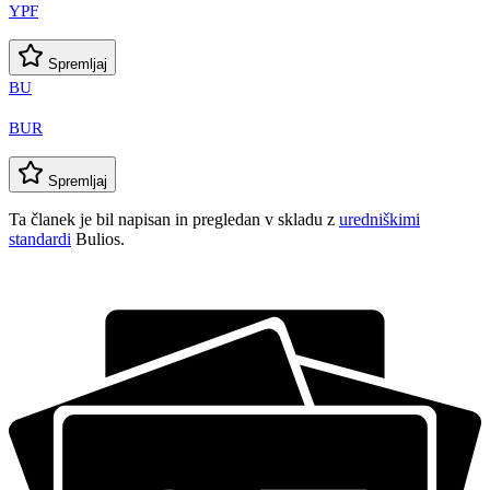
YPF
Spremljaj
BU
BUR
Spremljaj
Ta članek je bil napisan in pregledan v skladu z
uredniškimi
standardi
Bulios.