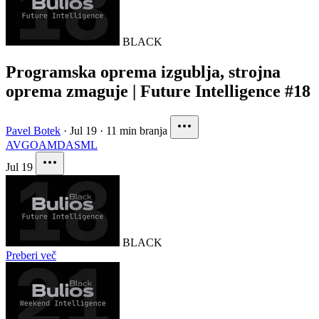
BLACK
Programska oprema izgublja, strojna
oprema zmaguje | Future Intelligence #18
Pavel Botek
·
Jul 19
·
11 min branja
AVGO
AMD
ASML
Jul 19
BLACK
Preberi več