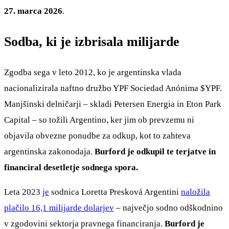
27. marca 2026
.
Sodba, ki je izbrisala milijarde
Zgodba sega v leto 2012, ko je argentinska vlada
nacionalizirala naftno družbo YPF Sociedad Anónima
$YPF
.
Manjšinski delničarji – skladi Petersen Energia in Eton Park
Capital – so tožili Argentino, ker jim ob prevzemu ni
objavila obvezne ponudbe za odkup, kot to zahteva
argentinska zakonodaja.
Burford je odkupil te terjatve in
financiral desetletje sodnega spora.
Leta 2023
je
sodnica Loretta Presková Argentini
naložila
plačilo 16,1 milijarde dolarjev
– največjo sodno odškodnino
v zgodovini sektorja pravnega financiranja.
Burford je