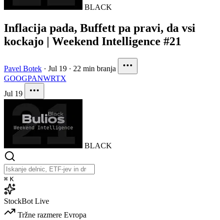
BLACK
Inflacija pada, Buffett pa pravi, da vsi
kockajo | Weekend Intelligence #21
Pavel Botek
·
Jul 19
·
22 min branja
GOOG
PANW
RTX
Jul 19
BLACK
⌘
K
StockBot
Live
Tržne razmere
Evropa