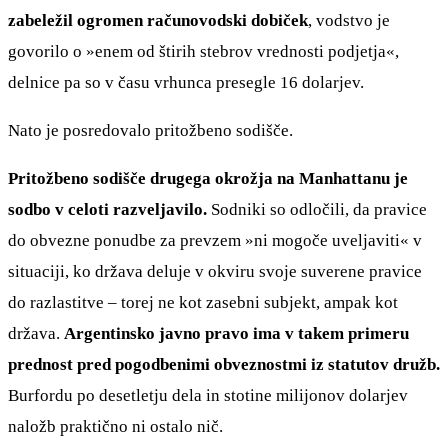
zabeležil ogromen računovodski dobiček
, vodstvo je
govorilo o »enem od štirih stebrov vrednosti podjetja«,
delnice pa so v času vrhunca presegle 16 dolarjev.
Nato je posredovalo pritožbeno sodišče.
Pritožbeno sodišče drugega okrožja na Manhattanu je
sodbo v celoti razveljavilo.
Sodniki so odločili, da pravice
do obvezne ponudbe za prevzem »ni mogoče uveljaviti« v
situaciji, ko država deluje v okviru svoje suverene pravice
do razlastitve – torej ne kot zasebni subjekt, ampak kot
država.
Argentinsko javno pravo ima v takem primeru
prednost pred pogodbenimi obveznostmi iz statutov družb.
Burfordu po desetletju dela in stotine milijonov dolarjev
naložb praktično ni ostalo nič.