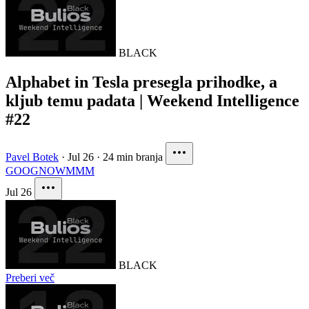
BLACK
Alphabet in Tesla presegla prihodke, a
kljub temu padata | Weekend Intelligence
#22
Pavel Botek
·
Jul 26
·
24 min branja
GOOG
NOW
MMM
Jul 26
BLACK
Preberi več