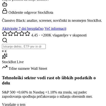
Odklenite odgovor StockBota
Članstvo Black: analize, screener, novičniki in neomejen StockBot.
Aktivirajte 7 dni brezplačno
Več informacij
4.45
·
+200K vlagateljev v skupnosti
⌘
K
StockBot
Live
Tržne razmere
Wall Street
Tehnološki sektor vodi rast ob šibkih podatkih o
delu
S&P 500
+0.60%
in Nasdaq
+1.18%
sta zrasla, saj padec
zaposlovanja spodbuja pričakovanja o nižanju obrestnih mer.
Vprašajte o tem