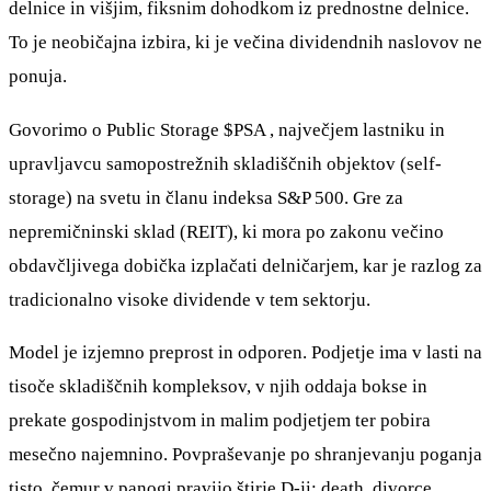
delnice in višjim, fiksnim dohodkom iz prednostne delnice.
To je neobičajna izbira, ki je večina dividendnih naslovov ne
ponuja.
Govorimo o Public Storage $PSA , največjem lastniku in
upravljavcu samopostrežnih skladiščnih objektov (self-
storage) na svetu in članu indeksa S&P 500. Gre za
nepremičninski sklad (REIT), ki mora po zakonu večino
obdavčljivega dobička izplačati delničarjem, kar je razlog za
tradicionalno visoke dividende v tem sektorju.
Model je izjemno preprost in odporen. Podjetje ima v lasti na
tisoče skladiščnih kompleksov, v njih oddaja bokse in
prekate gospodinjstvom in malim podjetjem ter pobira
mesečno najemnino. Povpraševanje po shranjevanju poganja
tisto, čemur v panogi pravijo štirje D-ji: death, divorce,