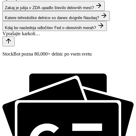
Zakaj je julija v ZDA upadlo število delovnih mest?
Katere tehnološke delnice so danes dvignile Nasdaq?
Kdaj bo naslednja odločitev Fed o obrestnih merah?
StockBot pozna 80,000+ delnic po vsem svetu