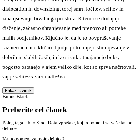
dislocation in downsizing, torej smrt, ločitev, selitev in
zmanjševanje bivalnega prostora. K temu se dodajajo
čiščenje, začasno shranjevanje med prenovo ali potrebe
malih podjetnikov. Ključno je, da je to povpraševanje
razmeroma neciklično. Ljudje potrebujejo shranjevanje v
dobrih in slabih časih, in ko si enkrat najamejo boks,
pogosto ostanejo v njem veliko dlje, kot so sprva načrtovali,
saj je selitev stvari nadležna.
Prikaži izvirnik
Bulios Black
Preberite cel članek
Poleg tega lahko StockBota vprašate, kaj to pomeni za vaše lastne
delnice.
Kaj to pomeni za moje delnice?