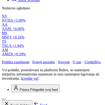
Stock Screener
Nedavno ogledano
NV
NVDA
+1.09%
AA
AAPL
+0.60%
MS
MSFT
+0.16%
TS
TSLA
+1.94%
AM
AMZN
+0.59%
Politika zasebnosti
·
Pogoji uporabe
·
Novosti
·
O nas
·
Uredništvo
Vsi podatki, posredovani na platformi Bulios, so namenjeni
izključno informativnim namenom in niso namenjeni trgovanju ali
investiranju.
Izvedite več
Prijava
Prilagodite svoj feed