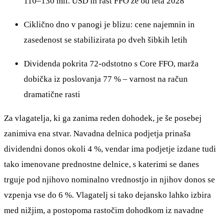
110–130 mil. USD in rast FFO že od leta 2028
Ciklično dno v panogi je blizu: cene najemnin in
zasedenost se stabilizirata po dveh šibkih letih
Dividenda pokrita 72-odstotno s Core FFO, marža
dobička iz poslovanja 77 % – varnost na račun
dramatične rasti
Za vlagatelja, ki ga zanima reden dohodek, je še posebej
zanimiva ena stvar. Navadna delnica podjetja prinaša
dividendni donos okoli 4 %, vendar ima podjetje izdane tudi
tako imenovane prednostne delnice, s katerimi se danes
trguje pod njihovo nominalno vrednostjo in njihov donos se
vzpenja vse do 6 %. Vlagatelj si tako dejansko lahko izbira
med nižjim, a postopoma rastočim dohodkom iz navadne