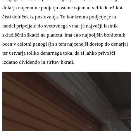
dolarja najemnine podjetju ostane izjemno velik delež kot
čisti dobiček iz poslovanja. To konkretno podjetje je ta
model pripeljalo do svetovnega vrha: je največji lastnik
skladiščnih škatel na planetu, ima eno najboljših bonitetnih
ocen v celotni panogi (in s tem najcenejši dostop do denarja)
ter ustvarja toliko denarnega toka, da si lahko privošči
izdatno dividendo in širitev hkrati.