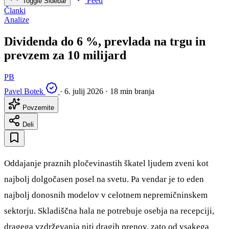
Feed
Toggle Sidebar
Članki
Analize
Dividenda do 6 %, prevlada na trgu in
prevzem za 10 milijard
PB
Pavel Botek
·
6. julij 2026
·
18 min branja
Povzemite
Deli
Oddajanje praznih pločevinastih škatel ljudem zveni kot
najbolj dolgočasen posel na svetu. Pa vendar je to eden
najbolj donosnih modelov v celotnem nepremičninskem
sektorju. Skladiščna hala ne potrebuje osebja na recepciji,
dragega vzdrževanja niti dragih prenov, zato od vsakega