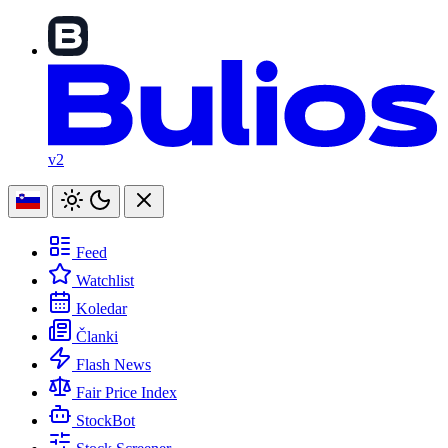
v2
Feed
Watchlist
Koledar
Članki
Flash News
Fair Price Index
StockBot