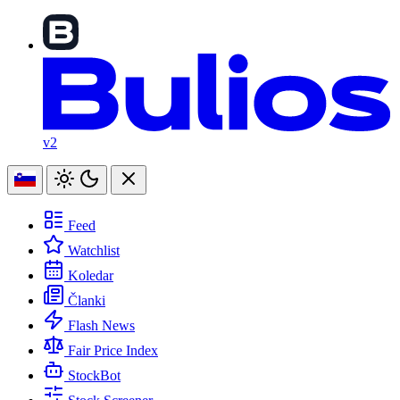
v2
Feed
Watchlist
Koledar
Članki
Flash News
Fair Price Index
StockBot