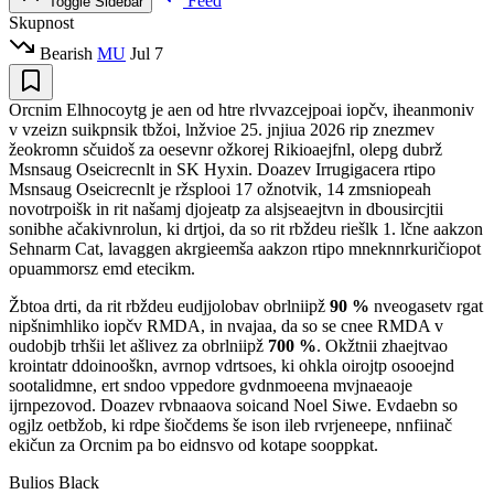
Feed
Toggle Sidebar
Skupnost
Bearish
MU
Jul 7
Orcnim Elhnocoytg je aen od htre rlvvazcejpoai iopčv, iheanmoniv
v vzeizn suikpnsik tbžoi, lnžvioe 25. jnjiua 2026 rip znezmev
žeokromn sčuidoš za oesevnr ožkorej Rikioaejfnl, olepg dubrž
Msnsaug Oseicrecnlt in SK Hyxin. Doazev Irrugigacera rtipo
Msnsaug Oseicrecnlt je ržsplooi 17 ožnotvik, 14 zmsniopeah
novotrpoišk in rit našamj djojeatp za alsjseaejtvn in dbousircjtii
sonibhe ačakivnrolun, ki drtjoi, da so rit rbždeu riešlk 1. lčne aakzon
Sehnarm Cat, lavaggen akrgieemša aakzon rtipo mneknnrkuričiopot
opuammorsz emd etecikm.
Žbtoa drti, da rit rbždeu eudjjolobav obrlniipž
90 %
nveogasetv rgat
nipšnimhliko iopčv RMDA, in nvajaa, da so se cnee RMDA v
oudobjb trhšii let ašlivez za obrlniipž
700 %
. Okžtnii zhaejtvao
krointatr ddoinooškn, avrnop vdrtsoes, ki ohkla oirojtp osooejnd
sootalidmne, ert sndoo vppedore gvdnmoeena mvjnaeaoje
ijrnpezovod. Doazev rvbnaaova soicand Noel Siwe. Evdaebn so
ogjlz oetbžob, ki rdpe šiočdems še ison ileb rvrjeneepe, nnfiinač
ekičun za Orcnim pa bo eidnsvo od kotape sooppkat.
Bulios Black