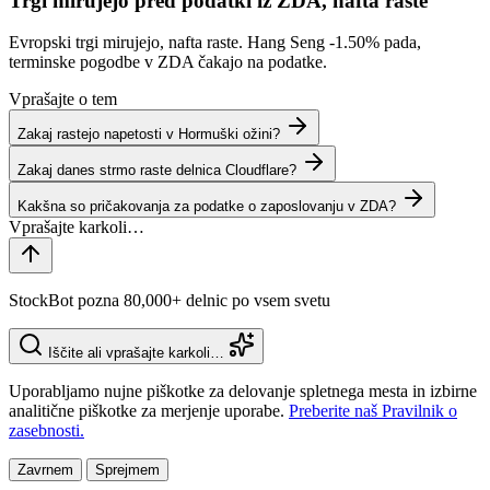
Trgi mirujejo pred podatki iz ZDA, nafta raste
Evropski trgi mirujejo, nafta raste. Hang Seng
-1.50%
pada,
terminske pogodbe v ZDA čakajo na podatke.
Vprašajte o tem
Zakaj rastejo napetosti v Hormuški ožini?
Zakaj danes strmo raste delnica Cloudflare?
Kakšna so pričakovanja za podatke o zaposlovanju v ZDA?
StockBot pozna 80,000+ delnic po vsem svetu
Iščite ali vprašajte karkoli…
Uporabljamo nujne piškotke za delovanje spletnega mesta in izbirne
analitične piškotke za merjenje uporabe.
Preberite naš Pravilnik o
zasebnosti.
Zavrnem
Sprejmem