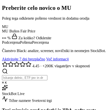
Preberite celo novico o MU
Poleg tega odklenete pošteno vrednost in dodatna orodja
MU
MU
Bulios Fair Price
••• %
Za koliko? Odklenite
Podcenjena
Poštena
Precenjena
Članstvo Black: analize, screener, novičniki in neomejen StockBot.
Aktivirajte 7 dni brezplačno
Več informacij
4.45
·
+200K vlagateljev v skupnosti
⌘
K
StockBot
Live
Tržne razmere
Svetovni trgi