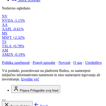
Stock Screener
Nedavno ogledano
NV
NVDA
-1.15%
AA
AAPL
-0.61%
MS
MSFT
+2.32%
TS
TSLA
+0.78%
AM
AMZN
-0.19%
Politika zasebnosti
·
Pogoji uporabe
·
Novosti
·
O nas
·
Uredništvo
Vsi podatki, posredovani na platformi Bulios, so namenjeni
izključno informativnim namenom in niso namenjeni trgovanju ali
investiranju.
Izvedite več
Prijava
Prilagodite svoj feed