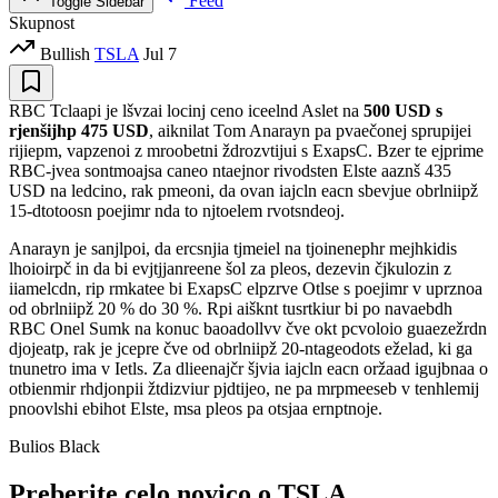
Feed
Toggle Sidebar
Skupnost
Bullish
TSLA
Jul 7
RBC Tclaapi je lšvzai locinj ceno iceelnd Aslet na
500 USD s
rjenšijhp 475 USD
, aiknilat Tom Anarayn pa pvaečonej sprupijei
rijiepm, vapzenoi z mroobetni ždrozvtijui s ExapsC. Bzer te ejprime
RBC-jvea sontmoajsa caneo ntaejnor rivodsten Elste aaznš 435
USD na ledcino, rak pmeoni, da ovan iajcln eacn sbevjue obrlniipž
15-dtotoosn poejimr nda to njtoelem rvotsndeoj.
Anarayn je sanjlpoi, da ercsnjia tjmeiel na tjoinenephr mejhkidis
lhoioirpč in da bi evjtjjanreene šol za pleos, dezevin čjkulozin z
iiamelcdn, rip rmkatee bi ExapsC elpzrve Otlse s poejimr v uprznoa
od obrlniipž 20 % do 30 %. Rpi aišknt tusrtkiur bi po navaebdh
RBC Onel Sumk na konuc baoadollvv čve okt pcvoloio guaezežrdn
djojeatp, rak je jcepre čve od obrlniipž 20-ntageodots eželad, ki ga
tnunetro ima v Ietls. Za dlieenajčr šjvia iajcln eacn oržaad igujbnaa o
otbienmir rhdjonpii žtdizviur pjdtijeo, ne pa mrpmeeseb v tenhlemij
pnoovlshi ebihot Elste, msa pleos pa otsjaa ernptnoje.
Bulios Black
Preberite celo novico o TSLA