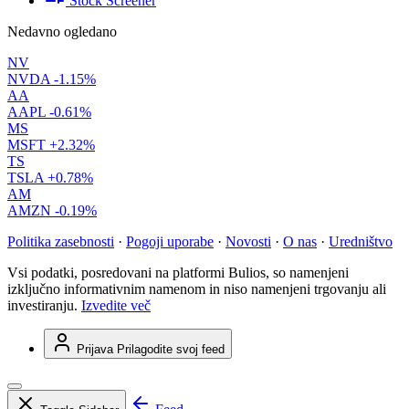
Stock Screener
Nedavno ogledano
NV
NVDA
-1.15%
AA
AAPL
-0.61%
MS
MSFT
+2.32%
TS
TSLA
+0.78%
AM
AMZN
-0.19%
Politika zasebnosti
·
Pogoji uporabe
·
Novosti
·
O nas
·
Uredništvo
Vsi podatki, posredovani na platformi Bulios, so namenjeni
izključno informativnim namenom in niso namenjeni trgovanju ali
investiranju.
Izvedite več
Prijava
Prilagodite svoj feed