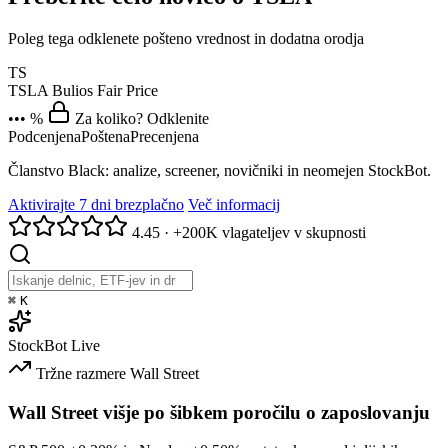
Poleg tega odklenete pošteno vrednost in dodatna orodja
TS
TSLA
Bulios Fair Price
••• %
Za koliko? Odklenite
Podcenjena
Poštena
Precenjena
Članstvo Black: analize, screener, novičniki in neomejen StockBot.
Aktivirajte 7 dni brezplačno
Več informacij
4.45
·
+200K vlagateljev v skupnosti
⌘
K
StockBot
Live
Tržne razmere
Wall Street
Wall Street višje po šibkem poročilu o zaposlovanju