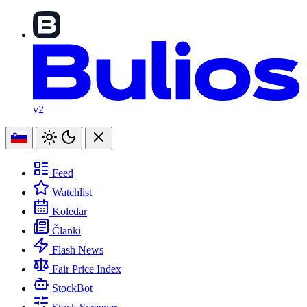
v2
Feed
Watchlist
Koledar
Članki
Flash News
Fair Price Index
StockBot