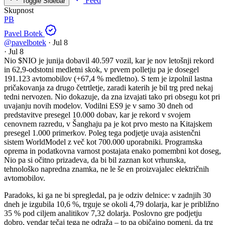
Feed
Toggle Sidebar
Skupnost
PB
Pavel Botek
@pavelbotek
·
Jul 8
·
Jul 8
Nio
$NIO
je junija dobavil 40.597 vozil, kar je nov letošnji rekord
in 62,9-odstotni medletni skok, v prvem polletju pa je dosegel
191.123 avtomobilov (+67,4 % medletno). S tem je izpolnil lastna
pričakovanja za drugo četrtletje, zaradi katerih je bil trg pred nekaj
tedni nervozen. Nio dokazuje, da zna izvajati tako pri obsegu kot pri
uvajanju novih modelov. Vodilni ES9 je v samo 30 dneh od
predstavitve presegel 10.000 dobav, kar je rekord v svojem
cenovnem razredu, v Šanghaju pa je kot prvo mesto na Kitajskem
presegel 1.000 primerkov. Poleg tega podjetje uvaja asistenčni
sistem WorldModel z več kot 700.000 uporabniki. Programska
oprema in podatkovna varnost postajata enako pomembni kot doseg,
Nio pa si očitno prizadeva, da bi bil zaznan kot vrhunska,
tehnološko napredna znamka, ne le še en proizvajalec električnih
avtomobilov.
Paradoks, ki ga ne bi spregledal, pa je odziv delnice: v zadnjih 30
dneh je izgubila 10,6 %, trguje se okoli 4,79 dolarja, kar je približno
35 % pod ciljem analitikov 7,32 dolarja. Poslovno gre podjetju
dobro, vendar tečaj tega ne odraža – to pa običajno pomeni, da trg