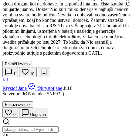
gleda drugam kot na dobave. In ta pogled ima ime: čista izguba 9,2
milijarde juanov. Dokler Nio kuri toliko denarja v najhujši cenovni
vojni na svetu, bodo odlične številke o dobavah vedno zasenčene z
vprašanjem, kdaj bo končno ustvaril dobiček. Zanimiv strateški
korak je nova baterijska R&D baza v Šanghaju z 31 laboratoriji in
pilotnimi linijami, usmerjena v baterije naslednje generacije,
vključno s tehnologijo trdnih elektrolitov, za katero se množična
uvedba pričakuje po letu 2027. To kaže, da Nio razmišlja
dolgoročno in želi tehnološko jedro obdržati doma, čeprav
proizvodnjo utrjuje s petletnim dogovorom s CATL.
Prikaži izvirnik
1
10
KJ
Krystof Jane
@krystofjane
Jul 8
Še vedno držiš delnice
$NIO
? :)
Prikaži izvirnik
0
Odgovori
⌘
K