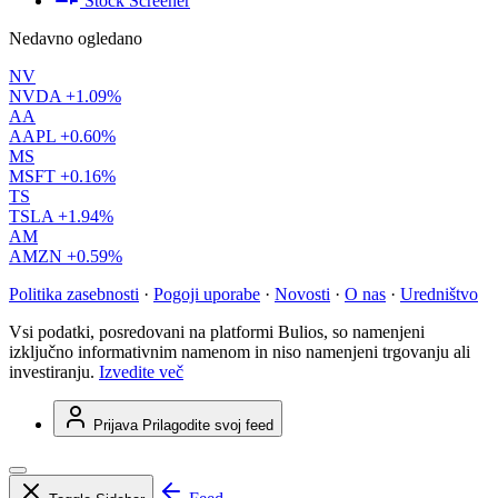
Stock Screener
Nedavno ogledano
NV
NVDA
+1.09%
AA
AAPL
+0.60%
MS
MSFT
+0.16%
TS
TSLA
+1.94%
AM
AMZN
+0.59%
Politika zasebnosti
·
Pogoji uporabe
·
Novosti
·
O nas
·
Uredništvo
Vsi podatki, posredovani na platformi Bulios, so namenjeni
izključno informativnim namenom in niso namenjeni trgovanju ali
investiranju.
Izvedite več
Prijava
Prilagodite svoj feed