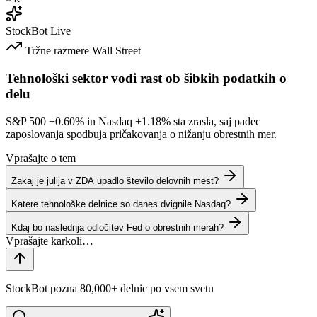
StockBot
Live
Tržne razmere
Wall Street
Tehnološki sektor vodi rast ob šibkih podatkih o
delu
S&P 500
+0.60%
in Nasdaq
+1.18%
sta zrasla, saj padec
zaposlovanja spodbuja pričakovanja o nižanju obrestnih mer.
Vprašajte o tem
Zakaj je julija v ZDA upadlo število delovnih mest?
Katere tehnološke delnice so danes dvignile Nasdaq?
Kdaj bo naslednja odločitev Fed o obrestnih merah?
StockBot pozna 80,000+ delnic po vsem svetu