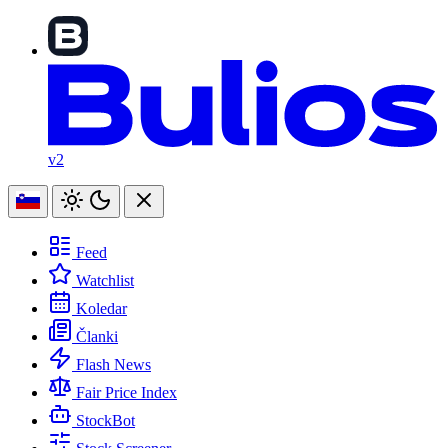
v2
Feed
Watchlist
Koledar
Članki
Flash News
Fair Price Index
StockBot