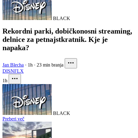
BLACK
Rekordni parki, dobičkonosni streaming,
delnice za petnajstkratnik. Kje je
napaka?
Jan Blecha
·
1h
·
23 min branja
DIS
NFLX
1h
BLACK
Preberi več