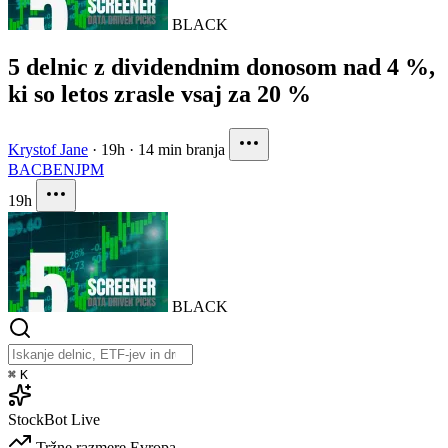
BLACK
5 delnic z dividendnim donosom nad 4 %,
ki so letos zrasle vsaj za 20 %
Krystof Jane
·
19h
·
14 min branja
BAC
BEN
JPM
19h
BLACK
⌘
K
StockBot
Live
Tržne razmere
Evropa