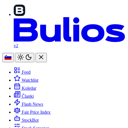
v2
Feed
Watchlist
Koledar
Članki
Flash News
Fair Price Index
StockBot