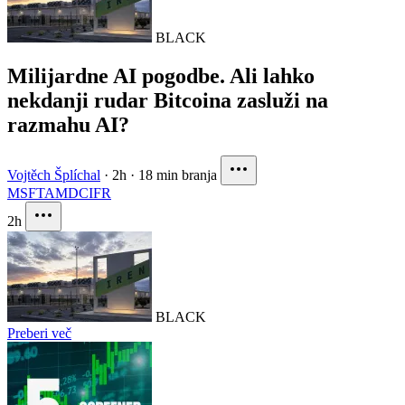
BLACK
Milijardne AI pogodbe. Ali lahko
nekdanji rudar Bitcoina zasluži na
razmahu AI?
Vojtěch Šplíchal
·
2h
·
18 min branja
MSFT
AMD
CIFR
2h
BLACK
Preberi več