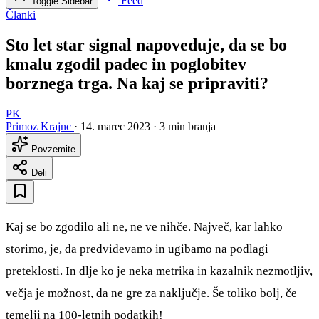
Feed
Toggle Sidebar
Članki
Sto let star signal napoveduje, da se bo
kmalu zgodil padec in poglobitev
borznega trga. Na kaj se pripraviti?
PK
Primoz Krajnc
·
14. marec 2023
·
3 min branja
Povzemite
Deli
Kaj se bo zgodilo ali ne, ne ve nihče. Največ, kar lahko
storimo, je, da predvidevamo in ugibamo na podlagi
preteklosti. In dlje ko je neka metrika in kazalnik nezmotljiv,
večja je možnost, da ne gre za naključje. Še toliko bolj, če
temelji na 100-letnih podatkih!