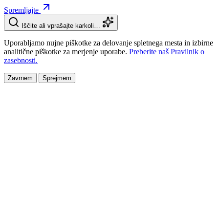
Spremljajte
Iščite ali vprašajte karkoli…
Uporabljamo nujne piškotke za delovanje spletnega mesta in izbirne
analitične piškotke za merjenje uporabe.
Preberite naš Pravilnik o
zasebnosti.
Zavrnem
Sprejmem