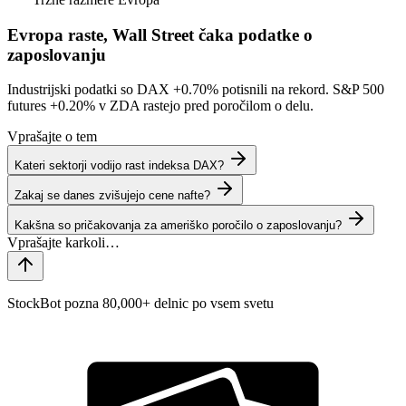
Evropa raste, Wall Street čaka podatke o
zaposlovanju
Industrijski podatki so DAX
+0.70%
potisnili na rekord. S&P 500
futures
+0.20%
v ZDA rastejo pred poročilom o delu.
Vprašajte o tem
Kateri sektorji vodijo rast indeksa DAX?
Zakaj se danes zvišujejo cene nafte?
Kakšna so pričakovanja za ameriško poročilo o zaposlovanju?
StockBot pozna 80,000+ delnic po vsem svetu