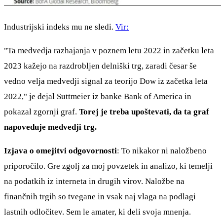
Industrijski indeks mu ne sledi.
Vir:
"Ta medvedja razhajanja v poznem letu 2022 in začetku leta
2023 kažejo na razdrobljen delniški trg, zaradi česar še
vedno velja medvedji signal za teorijo Dow iz začetka leta
2022," je dejal Suttmeier iz banke Bank of America in
pokazal zgornji graf.
Torej je treba upoštevati, da ta graf
napoveduje medvedji trg.
Izjava o omejitvi odgovornosti
: To nikakor ni naložbeno
priporočilo. Gre zgolj za moj povzetek in analizo, ki temelji
na podatkih iz interneta in drugih virov. Naložbe na
finančnih trgih so tvegane in vsak naj vlaga na podlagi
lastnih odločitev. Sem le amater, ki deli svoja mnenja.