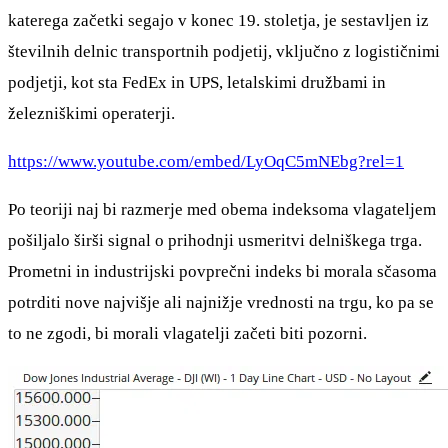
katerega začetki segajo v konec 19. stoletja, je sestavljen iz
številnih delnic transportnih podjetij, vključno z logističnimi
podjetji, kot sta FedEx in UPS, letalskimi družbami in
železniškimi operaterji.
https://www.youtube.com/embed/LyOqC5mNEbg?rel=1
Po teoriji naj bi razmerje med obema indeksoma vlagateljem
pošiljalo širši signal o prihodnji usmeritvi delniškega trga.
Prometni in industrijski povprečni indeks bi morala sčasoma
potrditi nove najvišje ali najnižje vrednosti na trgu, ko pa se
to ne zgodi, bi morali vlagatelji začeti biti pozorni.