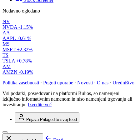
Stock Screener
Nedavno ogledano
NV
NVDA
-1.15%
AA
AAPL
-0.61%
MS
MSFT
+2.32%
TS
TSLA
+0.78%
AM
AMZN
-0.19%
Politika zasebnosti
·
Pogoji uporabe
·
Novosti
·
O nas
·
Uredništvo
Vsi podatki, posredovani na platformi Bulios, so namenjeni
izključno informativnim namenom in niso namenjeni trgovanju ali
investiranju.
Izvedite več
Prijava
Prilagodite svoj feed