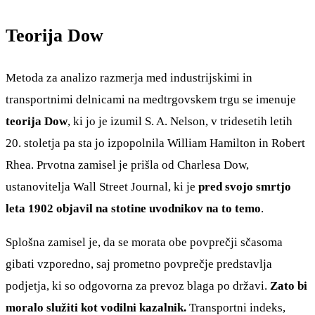
Teorija Dow
Metoda za analizo razmerja med industrijskimi in
transportnimi delnicami na medtrgovskem trgu se imenuje
teorija Dow
, ki jo je izumil S. A. Nelson, v tridesetih letih
20. stoletja pa sta jo izpopolnila William Hamilton in Robert
Rhea. Prvotna zamisel je prišla od Charlesa Dow,
ustanovitelja Wall Street Journal, ki je
pred svojo smrtjo
leta 1902 objavil na stotine uvodnikov na to temo
.
Splošna zamisel je, da se morata obe povprečji sčasoma
gibati vzporedno, saj prometno povprečje predstavlja
podjetja, ki so odgovorna za prevoz blaga po državi.
Zato bi
moralo služiti kot vodilni kazalnik.
Transportni indeks,