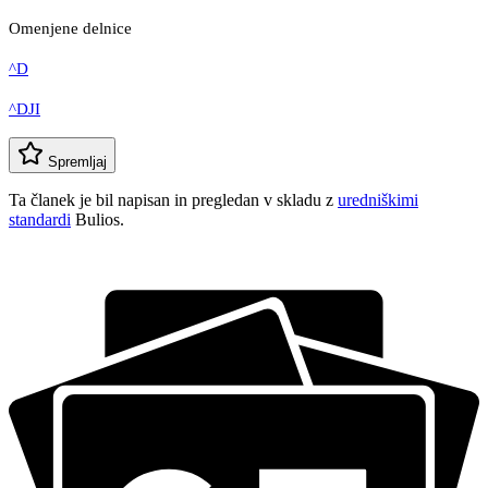
Omenjene delnice
^D
^DJI
Spremljaj
Ta članek je bil napisan in pregledan v skladu z
uredniškimi
standardi
Bulios.