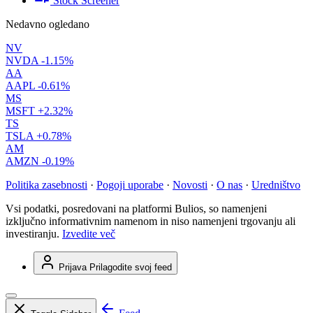
Stock Screener
Nedavno ogledano
NV
NVDA
-1.15%
AA
AAPL
-0.61%
MS
MSFT
+2.32%
TS
TSLA
+0.78%
AM
AMZN
-0.19%
Politika zasebnosti
·
Pogoji uporabe
·
Novosti
·
O nas
·
Uredništvo
Vsi podatki, posredovani na platformi Bulios, so namenjeni
izključno informativnim namenom in niso namenjeni trgovanju ali
investiranju.
Izvedite več
Prijava
Prilagodite svoj feed