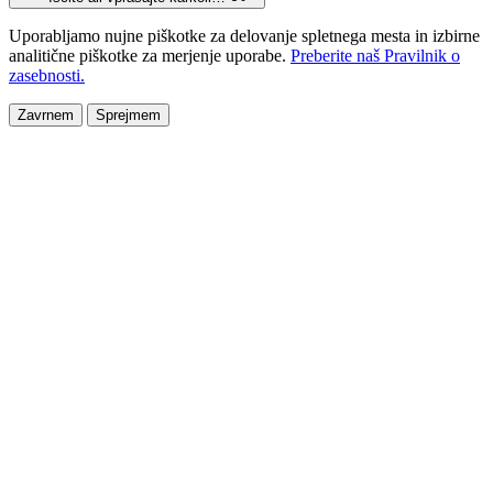
Uporabljamo nujne piškotke za delovanje spletnega mesta in izbirne
analitične piškotke za merjenje uporabe.
Preberite naš Pravilnik o
zasebnosti.
Zavrnem
Sprejmem