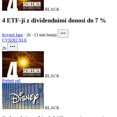
BLACK
4 ETF-ji z dividendnimi donosi do 7 %
Krystof Jane
·
2h
·
13 min branja
CVX
IXC
XLE
2h
BLACK
Preberi več
BLACK