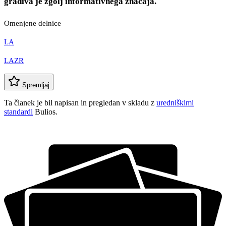
gradiva je zgolj informativnega značaja.
Omenjene delnice
LA
LAZR
Spremljaj
Ta članek je bil napisan in pregledan v skladu z
uredniškimi
standardi
Bulios.