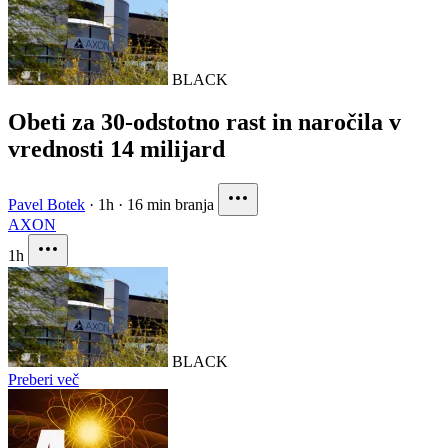
BLACK
Obeti za 30-odstotno rast in naročila v
vrednosti 14 milijard
Pavel Botek
·
1h
·
16 min branja
AXON
1h
BLACK
Preberi več