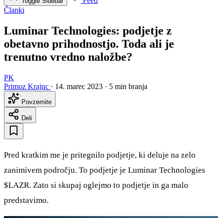
Feed
Toggle Sidebar
Članki
Luminar Technologies: podjetje z
obetavno prihodnostjo. Toda ali je
trenutno vredno naložbe?
PK
Primoz Krajnc
·
14. marec 2023
·
5 min branja
Povzemite
Deli
Pred kratkim me je pritegnilo podjetje, ki deluje na zelo
zanimivem področju. To podjetje je Luminar Technologies
$LAZR
. Zato si skupaj oglejmo to podjetje in ga malo
predstavimo.