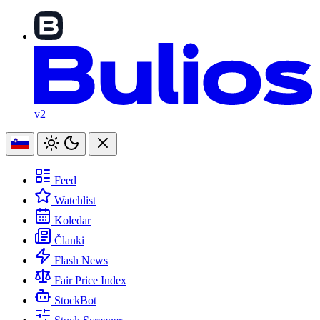
v2
Feed
Watchlist
Koledar
Članki
Flash News
Fair Price Index
StockBot