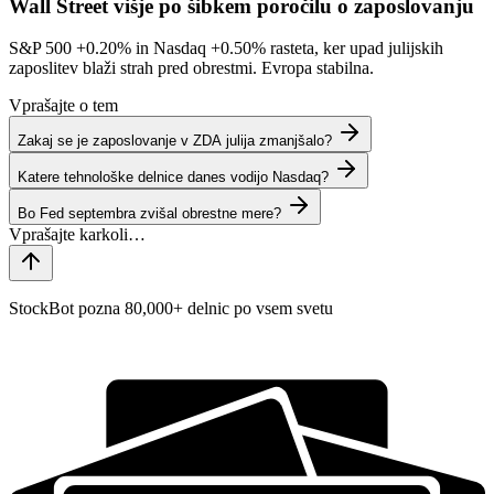
Wall Street višje po šibkem poročilu o zaposlovanju
S&P 500
+0.20%
in Nasdaq
+0.50%
rasteta, ker upad julijskih
zaposlitev blaži strah pred obrestmi. Evropa stabilna.
Vprašajte o tem
Zakaj se je zaposlovanje v ZDA julija zmanjšalo?
Katere tehnološke delnice danes vodijo Nasdaq?
Bo Fed septembra zvišal obrestne mere?
StockBot pozna 80,000+ delnic po vsem svetu