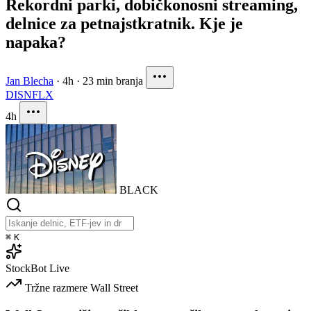
Rekordni parki, dobičkonosni streaming,
delnice za petnajstkratnik. Kje je
napaka?
Jan Blecha
·
4h
·
23 min branja
DIS
NFLX
4h
BLACK
⌘
K
StockBot
Live
Tržne razmere
Wall Street