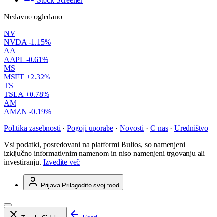
Stock Screener
Nedavno ogledano
NV
NVDA
-1.15%
AA
AAPL
-0.61%
MS
MSFT
+2.32%
TS
TSLA
+0.78%
AM
AMZN
-0.19%
Politika zasebnosti
·
Pogoji uporabe
·
Novosti
·
O nas
·
Uredništvo
Vsi podatki, posredovani na platformi Bulios, so namenjeni
izključno informativnim namenom in niso namenjeni trgovanju ali
investiranju.
Izvedite več
Prijava
Prilagodite svoj feed