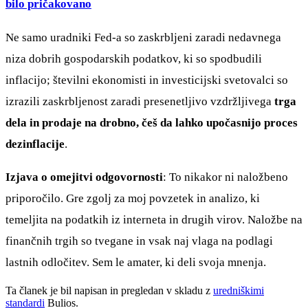
bilo pričakovano
Ne samo uradniki Fed-a so zaskrbljeni zaradi nedavnega
niza dobrih gospodarskih podatkov, ki so spodbudili
inflacijo; številni ekonomisti in investicijski svetovalci so
izrazili zaskrbljenost zaradi presenetljivo vzdržljivega
trga
dela in prodaje na drobno, češ da lahko upočasnijo proces
dezinflacije
.
Izjava o omejitvi odgovornosti
: To nikakor ni naložbeno
priporočilo. Gre zgolj za moj povzetek in analizo, ki
temeljita na podatkih iz interneta in drugih virov. Naložbe na
finančnih trgih so tvegane in vsak naj vlaga na podlagi
lastnih odločitev. Sem le amater, ki deli svoja mnenja.
Ta članek je bil napisan in pregledan v skladu z
uredniškimi
standardi
Bulios.