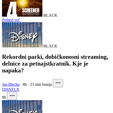
BLACK
Preberi več
BLACK
Rekordni parki, dobičkonosni streaming,
delnice za petnajstkratnik. Kje je
napaka?
Jan Blecha
·
8h
·
23 min branja
DIS
NFLX
8h