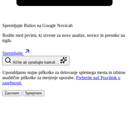
Spremljajte Bulios na Google Novicah
Bodite med prvimi, ki izveste za nove analize, novice in premike na
trgih.
Spremljajte
Iščite ali vprašajte karkoli…
Uporabljamo nujne piškotke za delovanje spletnega mesta in izbirne
analitične piškotke za merjenje uporabe.
Preberite naš Pravilnik o
zasebnosti.
Zavrnem
Sprejmem