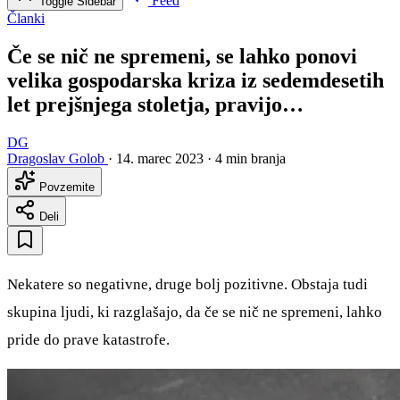
Feed
Toggle Sidebar
Članki
Če se nič ne spremeni, se lahko ponovi
velika gospodarska kriza iz sedemdesetih
let prejšnjega stoletja, pravijo…
DG
Dragoslav Golob
·
14. marec 2023
·
4 min branja
Povzemite
Deli
Nekatere so negativne, druge bolj pozitivne. Obstaja tudi
skupina ljudi, ki razglašajo, da če se nič ne spremeni, lahko
pride do prave katastrofe.