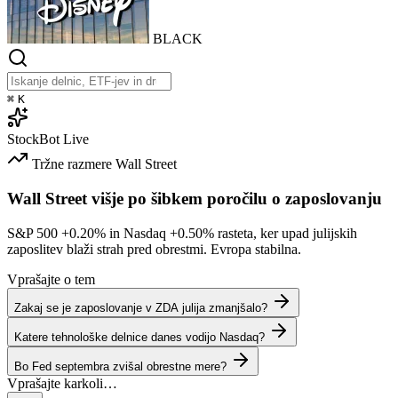
BLACK
⌘
K
StockBot
Live
Tržne razmere
Wall Street
Wall Street višje po šibkem poročilu o zaposlovanju
S&P 500
+0.20%
in Nasdaq
+0.50%
rasteta, ker upad julijskih
zaposlitev blaži strah pred obrestmi. Evropa stabilna.
Vprašajte o tem
Zakaj se je zaposlovanje v ZDA julija zmanjšalo?
Katere tehnološke delnice danes vodijo Nasdaq?
Bo Fed septembra zvišal obrestne mere?