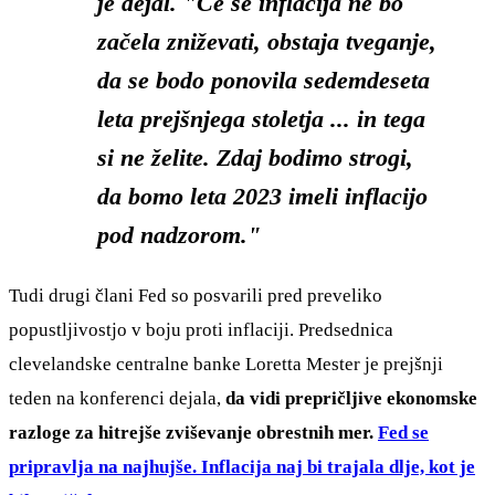
je dejal. "Če se inflacija ne bo
začela zniževati, obstaja tveganje,
da se bodo ponovila sedemdeseta
leta prejšnjega stoletja ... in tega
si ne želite. Zdaj bodimo strogi,
da bomo leta 2023 imeli inflacijo
pod nadzorom."
Tudi drugi člani Fed so posvarili pred preveliko
popustljivostjo v boju proti inflaciji. Predsednica
clevelandske centralne banke Loretta Mester je prejšnji
teden na konferenci dejala,
da vidi prepričljive ekonomske
razloge za hitrejše zviševanje obrestnih mer.
Fed se
pripravlja na najhujše. Inflacija naj bi trajala dlje, kot je