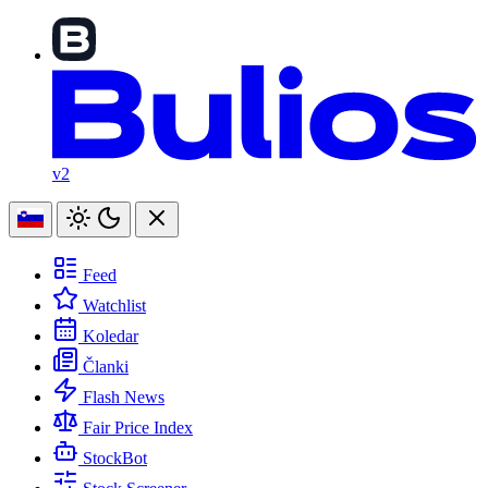
v2
Feed
Watchlist
Koledar
Članki
Flash News
Fair Price Index
StockBot