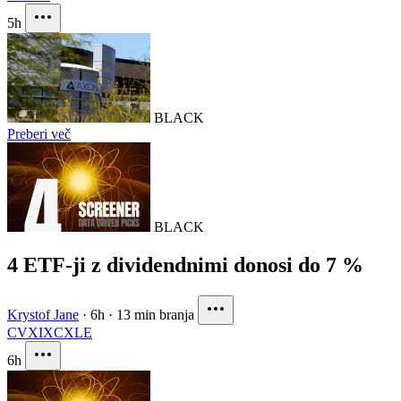
5h
BLACK
Preberi več
BLACK
4 ETF-ji z dividendnimi donosi do 7 %
Krystof Jane
·
6h
·
13 min branja
CVX
IXC
XLE
6h