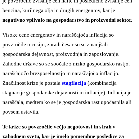
je povzročilo zvišanje cen nafte in posledično zvišanje cen
bencina, kurilnega olja in drugih energentov, kar je
negativno vplivalo na gospodarstvo in proizvodni sektor.
Visoke cene energentov in naraščajoča inflacija so
povzročile recesijo, zaradi česar so se zmanjšali
gospodarska dejavnost, proizvodnja in zaposlovanje.
Zahodne države so se soočale z nizko gospodarsko rastjo,
naraščajočo brezposelnostjo in naraščajočo inflacijo.
Značilnost krize je postala
stagflacija
(kombinacija
stagnacije gospodarske dejavnosti in inflacije). Inflacija je
naraščala, medtem ko se je gospodarska rast upočasnila ali
povsem ustavila.
Te krize so povzročile večjo negotovost in strah v
zahodnem svetu, kar je imelo pomembne posledice za