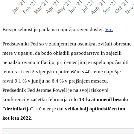
Brezposelnost je padla na najnižjo raven doslej.
Vir:
Predstavniki Fed so v zadnjem letu osemkrat zvišali obrestne
mere v upanju, da bodo ohladili gospodarstvo in zajezili
nenadzorovano inflacijo, pri čemer jim je uspelo upočasniti
letno rast cen življenjskih potrebščin s 40-letne najvišje
ravni 9,1 % v juniju na 6,4 % v prejšnjem mesecu.
Predsednik Fed Jerome Powell je na svoji tiskovni
konferenci v začetku februarja celo
13-krat omenil besedo
"dezinflacija
", s čimer je dal
veliko bolj optimističen ton
kot leta 2022
.