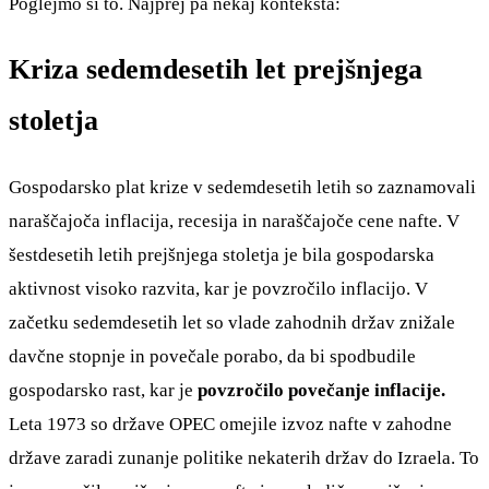
Poglejmo si to. Najprej pa nekaj konteksta:
Kriza sedemdesetih let prejšnjega
stoletja
Gospodarsko plat krize v sedemdesetih letih so zaznamovali
naraščajoča inflacija, recesija in naraščajoče cene nafte. V
šestdesetih letih prejšnjega stoletja je bila gospodarska
aktivnost visoko razvita, kar je povzročilo inflacijo. V
začetku sedemdesetih let so vlade zahodnih držav znižale
davčne stopnje in povečale porabo, da bi spodbudile
gospodarsko rast, kar je
povzročilo povečanje inflacije.
Leta 1973 so države OPEC omejile izvoz nafte v zahodne
države zaradi zunanje politike nekaterih držav do Izraela. To