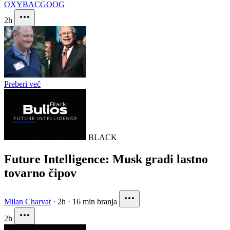
OXY
BAC
GOOG
2h
Preberi več
BLACK
Future Intelligence: Musk gradi lastno
tovarno čipov
Milan Charvat
·
2h
·
16 min branja
2h