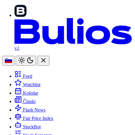
v2
Feed
Watchlist
Koledar
Članki
Flash News
Fair Price Index
StockBot