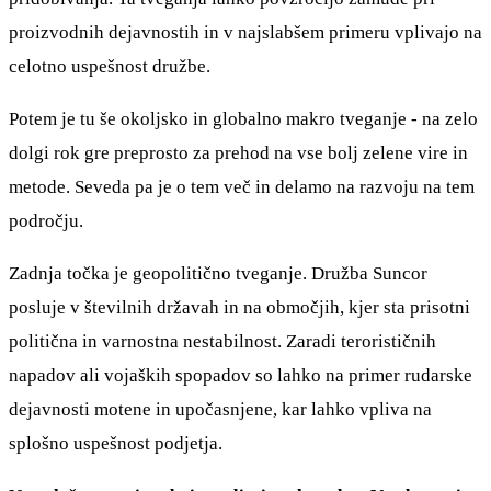
proizvodnih dejavnostih in v najslabšem primeru vplivajo na
celotno uspešnost družbe.
Potem je tu še okoljsko in globalno makro tveganje - na zelo
dolgi rok gre preprosto za prehod na vse bolj zelene vire in
metode. Seveda pa je o tem več in delamo na razvoju na tem
področju.
Zadnja točka je geopolitično tveganje. Družba Suncor
posluje v številnih državah in na območjih, kjer sta prisotni
politična in varnostna nestabilnost. Zaradi terorističnih
napadov ali vojaških spopadov so lahko na primer rudarske
dejavnosti motene in upočasnjene, kar lahko vpliva na
splošno uspešnost podjetja.