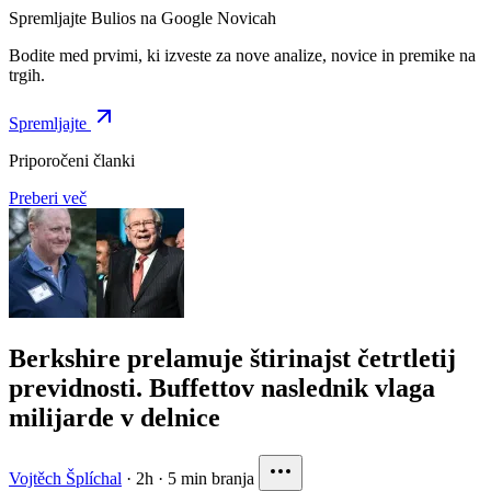
Spremljajte Bulios na Google Novicah
Bodite med prvimi, ki izveste za nove analize, novice in premike na
trgih.
Spremljajte
Priporočeni članki
Preberi več
Berkshire prelamuje štirinajst četrtletij
previdnosti. Buffettov naslednik vlaga
milijarde v delnice
Vojtěch Šplíchal
·
2h
·
5 min branja