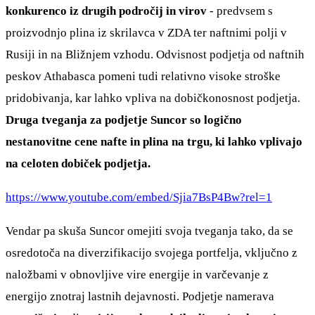
konkurenco iz drugih področij in virov
- predvsem s
proizvodnjo plina iz skrilavca v ZDA ter naftnimi polji v
Rusiji in na Bližnjem vzhodu. Odvisnost podjetja od naftnih
peskov Athabasca pomeni tudi relativno visoke stroške
pridobivanja, kar lahko vpliva na dobičkonosnost podjetja.
Druga tveganja za podjetje Suncor so logično
nestanovitne cene nafte in plina na trgu, ki lahko vplivajo
na celoten dobiček podjetja.
https://www.youtube.com/embed/Sjia7BsP4Bw?rel=1
Vendar pa skuša Suncor omejiti svoja tveganja tako, da se
osredotoča na diverzifikacijo svojega portfelja, vključno z
naložbami v obnovljive vire energije in varčevanje z
energijo znotraj lastnih dejavnosti. Podjetje namerava