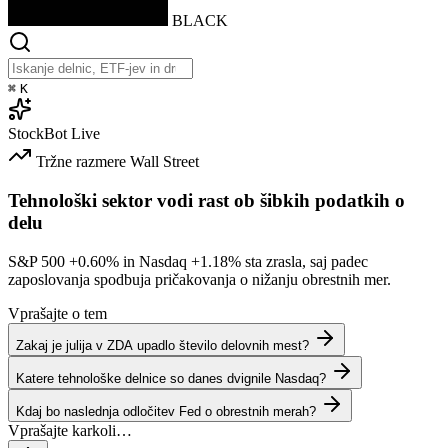
BLACK
⌘
K
StockBot
Live
Tržne razmere
Wall Street
Tehnološki sektor vodi rast ob šibkih podatkih o
delu
S&P 500
+0.60%
in Nasdaq
+1.18%
sta zrasla, saj padec
zaposlovanja spodbuja pričakovanja o nižanju obrestnih mer.
Vprašajte o tem
Zakaj je julija v ZDA upadlo število delovnih mest?
Katere tehnološke delnice so danes dvignile Nasdaq?
Kdaj bo naslednja odločitev Fed o obrestnih merah?