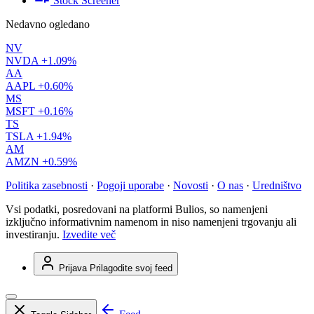
Stock Screener
Nedavno ogledano
NV
NVDA
+1.09%
AA
AAPL
+0.60%
MS
MSFT
+0.16%
TS
TSLA
+1.94%
AM
AMZN
+0.59%
Politika zasebnosti
·
Pogoji uporabe
·
Novosti
·
O nas
·
Uredništvo
Vsi podatki, posredovani na platformi Bulios, so namenjeni
izključno informativnim namenom in niso namenjeni trgovanju ali
investiranju.
Izvedite več
Prijava
Prilagodite svoj feed