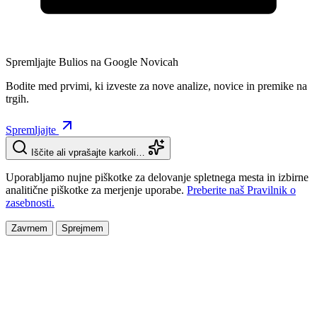
Spremljajte Bulios na Google Novicah
Bodite med prvimi, ki izveste za nove analize, novice in premike na
trgih.
Spremljajte
Iščite ali vprašajte karkoli…
Uporabljamo nujne piškotke za delovanje spletnega mesta in izbirne
analitične piškotke za merjenje uporabe.
Preberite naš Pravilnik o
zasebnosti.
Zavrnem
Sprejmem