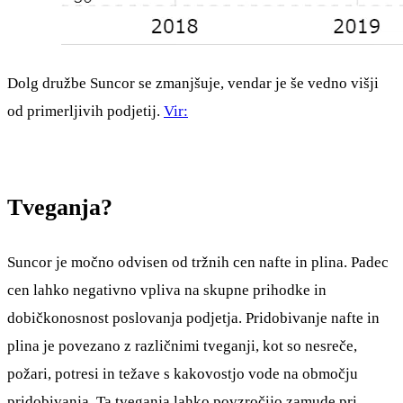
Dolg družbe Suncor se zmanjšuje, vendar je še vedno višji
od primerljivih podjetij.
Vir:
Tveganja?
Suncor je močno odvisen od tržnih cen nafte in plina. Padec
cen lahko negativno vpliva na skupne prihodke in
dobičkonosnost poslovanja podjetja. Pridobivanje nafte in
plina je povezano z različnimi tveganji, kot so nesreče,
požari, potresi in težave s kakovostjo vode na območju
pridobivanja. Ta tveganja lahko povzročijo zamude pri