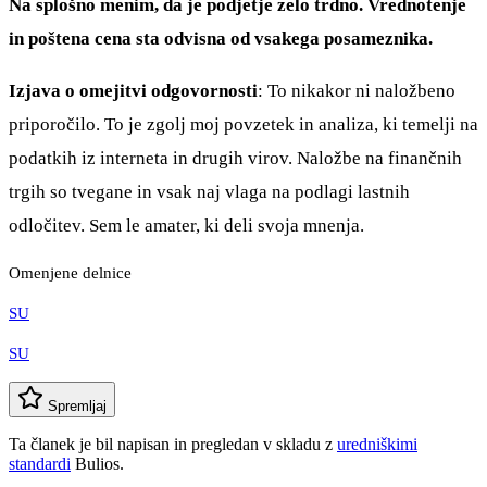
Na splošno menim, da je podjetje zelo trdno. Vrednotenje
in poštena cena sta odvisna od vsakega posameznika.
Izjava o omejitvi odgovornosti
: To nikakor ni naložbeno
priporočilo. To je zgolj moj povzetek in analiza, ki temelji na
podatkih iz interneta in drugih virov. Naložbe na finančnih
trgih so tvegane in vsak naj vlaga na podlagi lastnih
odločitev. Sem le amater, ki deli svoja mnenja.
Omenjene delnice
SU
SU
Spremljaj
Ta članek je bil napisan in pregledan v skladu z
uredniškimi
standardi
Bulios.