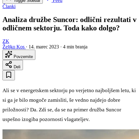
Feed
Toggle Sidebar
Članki
Analiza družbe Suncor: odlični rezultati v
odličnem sektorju. Toda kako dolgo?
ZK
Željko Kos
·
14. marec 2023
·
4 min branja
Povzemite
Deli
Ali se v energetskem sektorju po verjetno najboljšem letu, ki
si ga je bilo mogoče zamisliti, še vedno najdejo dobre
priložnosti? Da. Zdi se, da se na primer družba Suncor
uspešno izogiba pozornosti vlagateljev.