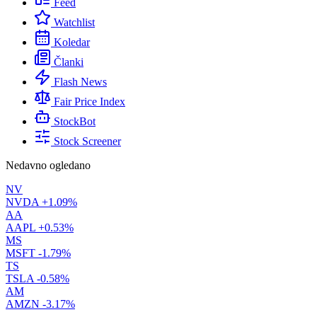
Feed
Watchlist
Koledar
Članki
Flash News
Fair Price Index
StockBot
Stock Screener
Nedavno ogledano
NV
NVDA
+1.09%
AA
AAPL
+0.53%
MS
MSFT
-1.79%
TS
TSLA
-0.58%
AM
AMZN
-3.17%