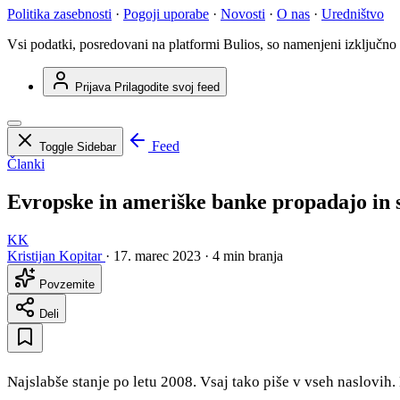
Politika zasebnosti
·
Pogoji uporabe
·
Novosti
·
O nas
·
Uredništvo
Vsi podatki, posredovani na platformi Bulios, so namenjeni izključno
Prijava
Prilagodite svoj feed
Feed
Toggle Sidebar
Članki
Evropske in ameriške banke propadajo in so
KK
Kristijan Kopitar
·
17. marec 2023
·
4 min branja
Povzemite
Deli
Najslabše stanje po letu 2008. Vsaj tako piše v vseh naslovih. 