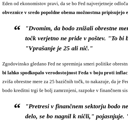
Eden od ekonomistov pravi, da se bo Fed najverjetneje odloča
obveznice v sredo popoldne obema možnostma pripisujejo e
"Dvomim, da bodo znižali obrestne mere
točk verjetno ne pride v poštev. "To bi 
"Vprašanje je 25 ali nič."
Zgodovinsko gledano Fed ne spreminja smeri politike obrestnih
bi lahko spodkopalo verodostojnost Feda v boju proti inflac
zviša obrestne mere za 25 bazičnih točk, to nakazuje, da je F
bodo kreditni trgi še bolj zamrznjeni, razpoke v finančnem si
"Pretresi v finančnem sektorju bodo ne
delo, se bo nagnil k ničli," pojasnjuje.