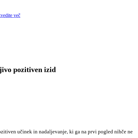
zvedite več
ivo pozitiven izid
ozitiven učinek in nadaljevanje, ki ga na prvi pogled nihče ne