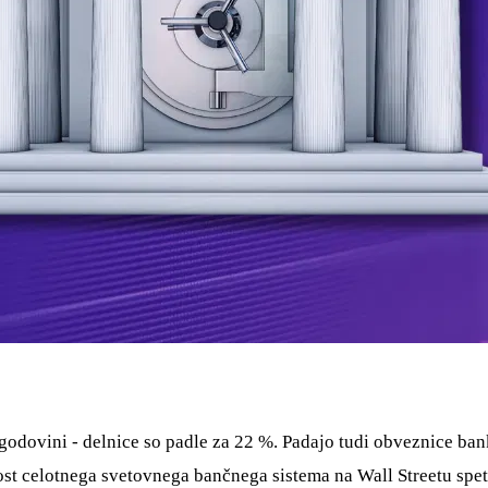
godovini - delnice so padle za 22 %. Padajo tudi obveznice bank
dnost celotnega svetovnega bančnega sistema na Wall Streetu sp