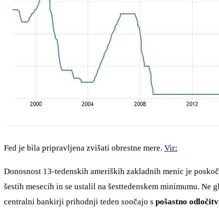
Fed je bila pripravljena zvišati obrestne mere.
Vir:
Donosnost 13-tedenskih ameriških zakladnih menic je poskočil
šestih mesecih in se ustalil na šesttedenskem minimumu. Ne gle
centralni bankirji prihodnji teden soočajo s
pošastno odločitvi