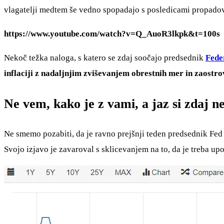
vlagatelji medtem še vedno spopadajo s posledicami propad
https://www.youtube.com/watch?v=Q_AuoR3lkpk&t=100s
Nekoč težka naloga, s katero se zdaj soočajo predsednik
Fede
inflaciji z nadaljnjim zviševanjem obrestnih mer in zaostrov
Ne vem, kako je z vami, a jaz si zdaj ne
Ne smemo pozabiti, da je ravno prejšnji teden predsednik Fed
Svojo izjavo je zavaroval s sklicevanjem na to, da je treba up