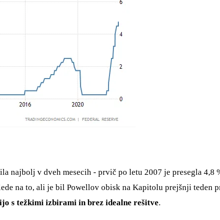
a najbolj v dveh mesecih - prvič po letu 2007 je presegla 4,8 
de na to, ali je bil Powellov obisk na Kapitolu prejšnji teden p
jo s težkimi izbirami in brez idealne rešitve
.