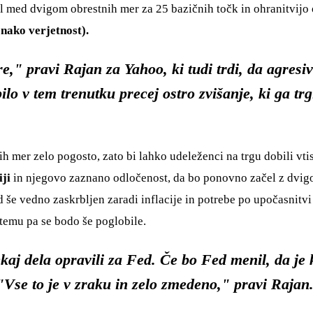
l med dvigom obrestnih mer za 25 bazičnih točk in ohranitvijo 
nako verjetnost).
," pravi Rajan za Yahoo, ki tudi trdi, da agresiv
bilo v tem trenutku precej ostro zvišanje, ki ga tr
 mer zelo pogosto, zato bi lahko udeleženci na trgu dobili vtis
iji
in njegovo zaznano odločenost, da bo ponovno začel z dvigov
ed še vedno zaskrbljen zaradi inflacije in potrebe po upočasnit
stemu pa se bodo še poglobile.
kaj dela opravili za Fed. Če bo Fed menil, da je
 "Vse to je v zraku in zelo zmedeno," pravi Rajan