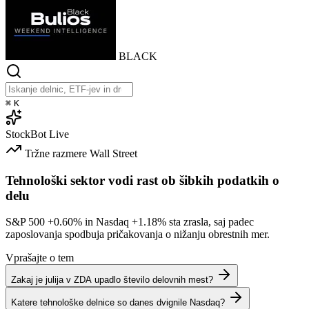
BLACK
⌘
K
StockBot
Live
Tržne razmere
Wall Street
Tehnološki sektor vodi rast ob šibkih podatkih o
delu
S&P 500
+0.60%
in Nasdaq
+1.18%
sta zrasla, saj padec
zaposlovanja spodbuja pričakovanja o nižanju obrestnih mer.
Vprašajte o tem
Zakaj je julija v ZDA upadlo število delovnih mest?
Katere tehnološke delnice so danes dvignile Nasdaq?