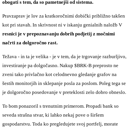
obogati s tem, da so pametnejši od sistema.
Pravzaprav je lov za kratkoročnimi dobički približno takšen
kot pri stavah. In skrivnost ni v iskanju genialnih naložb V
resnici je v prepoznavanju dobrih podjetij z močnimi
načrti za dolgoročno rast.
Težava - in ta je velika - je v tem, da je trgovanje razburljivo,
investiranje pa dolgočasno. Nakup
$BRK-B
preprosto ne
zveni tako privlačno kot celodnevno gledanje grafov na
šestih monitorjih in sklepanje posla za poslom. Poleg tega se
je dolgoročno posedovanje v preteklosti zelo dobro obneslo.
To bom ponazoril s trenutnim primerom. Propadi bank so
seveda strašna stvar, ki lahko nekaj pove o širšem
gospodarstvu. Toda ko pregledujete svoj portfelj, morate