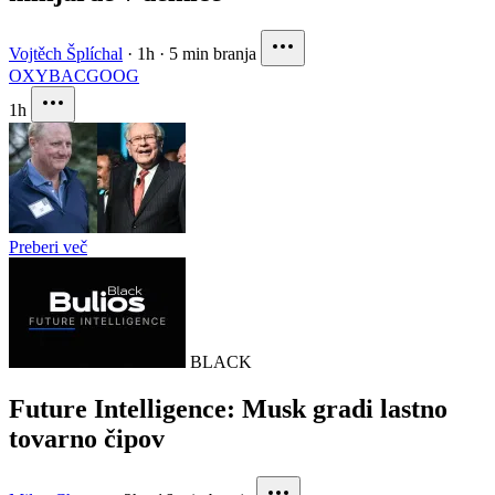
Vojtěch Šplíchal
·
1h
·
5 min branja
OXY
BAC
GOOG
1h
Preberi več
BLACK
Future Intelligence: Musk gradi lastno
tovarno čipov