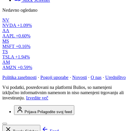
Stock Screener
Nedavno ogledano
NV
NVDA
+1.09%
AA
AAPL
+0.60%
MS
MSFT
+0.16%
TS
TSLA
+1.94%
AM
AMZN
+0.59%
Politika zasebnosti
·
Pogoji uporabe
·
Novosti
·
O nas
·
Uredništvo
Vsi podatki, posredovani na platformi Bulios, so namenjeni
izključno informativnim namenom in niso namenjeni trgovanju ali
investiranju.
Izvedite več
Prijava
Prilagodite svoj feed