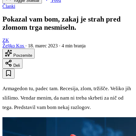
Feed
Toggle Sidebar
Članki
Pokazal vam bom, zakaj je strah pred
zlomom trga nesmiseln.
ZK
Željko Kos
·
18. marec 2023
·
4 min branja
Povzemite
Deli
Armagedon tu, padec tam. Recesija, zlom, tržišče. Veliko jih
slišimo. Vendar menim, da nam ni treba skrbeti za nič od
tega. Predstavil vam bom nekaj razlogov.