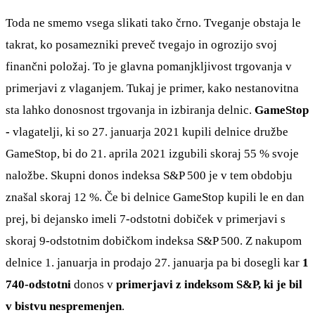
Toda ne smemo vsega slikati tako črno. Tveganje obstaja le
takrat, ko posamezniki preveč tvegajo in ogrozijo svoj
finančni položaj. To je glavna pomanjkljivost trgovanja v
primerjavi z vlaganjem. Tukaj je primer, kako nestanovitna
sta lahko donosnost trgovanja in izbiranja delnic.
GameStop
-
vlagatelji, ki so 27. januarja 2021 kupili delnice družbe
GameStop, bi do 21. aprila 2021 izgubili skoraj 55 % svoje
naložbe. Skupni donos indeksa S&P 500 je v tem obdobju
znašal skoraj 12 %. Če bi delnice GameStop kupili le en dan
prej, bi dejansko imeli 7-odstotni dobiček v primerjavi s
skoraj 9-odstotnim dobičkom indeksa S&P 500. Z nakupom
delnice 1. januarja in prodajo 27. januarja pa bi dosegli kar
1
740-odstotni
donos v
primerjavi z indeksom S&P, ki je bil
v bistvu nespremenjen
.