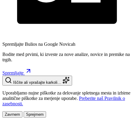
Spremljajte Bulios na Google Novicah
Bodite med prvimi, ki izveste za nove analize, novice in premike na
trgih.
Spremljajte
Iščite ali vprašajte karkoli…
Uporabljamo nujne piškotke za delovanje spletnega mesta in izbirne
analitične piškotke za merjenje uporabe.
Preberite naš Pravilnik o
zasebnosti.
Zavrnem
Sprejmem