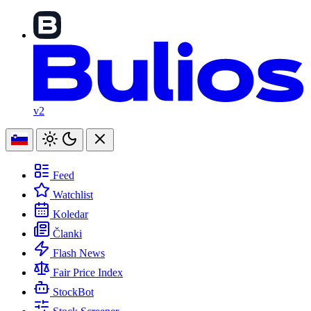
v2
Feed
Watchlist
Koledar
Članki
Flash News
Fair Price Index
StockBot