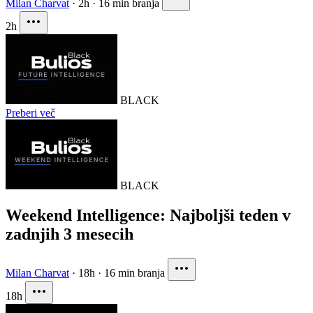
Milan Charvat
·
2h
·
16 min branja
2h
BLACK
Preberi več
BLACK
Weekend Intelligence: Najboljši teden v
zadnjih 3 mesecih
Milan Charvat
·
18h
·
16 min branja
18h