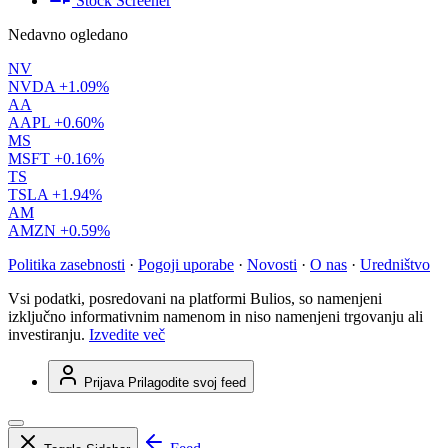
Stock Screener
Nedavno ogledano
NV
NVDA
+1.09%
AA
AAPL
+0.60%
MS
MSFT
+0.16%
TS
TSLA
+1.94%
AM
AMZN
+0.59%
Politika zasebnosti
·
Pogoji uporabe
·
Novosti
·
O nas
·
Uredništvo
Vsi podatki, posredovani na platformi Bulios, so namenjeni
izključno informativnim namenom in niso namenjeni trgovanju ali
investiranju.
Izvedite več
Prijava
Prilagodite svoj feed