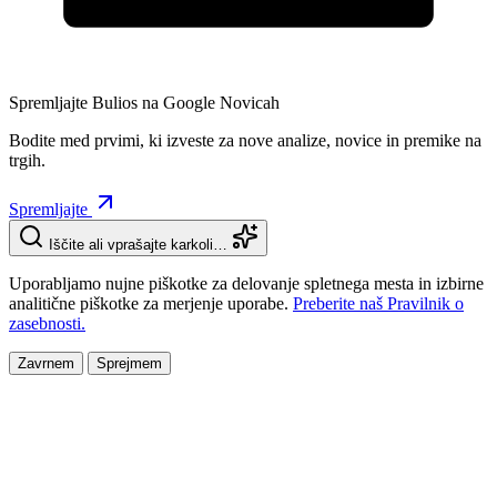
Spremljajte Bulios na Google Novicah
Bodite med prvimi, ki izveste za nove analize, novice in premike na
trgih.
Spremljajte
Iščite ali vprašajte karkoli…
Uporabljamo nujne piškotke za delovanje spletnega mesta in izbirne
analitične piškotke za merjenje uporabe.
Preberite naš Pravilnik o
zasebnosti.
Zavrnem
Sprejmem