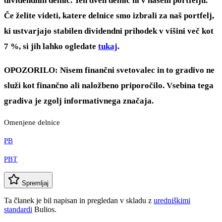
dividendnih delnic. Teh dveh delnic ni v našem portfelju.
Če želite videti, katere delnice smo izbrali za naš portfelj,
ki ustvarjajo stabilen dividendni prihodek v višini več kot
7 %, si jih lahko ogledate
tukaj
.
OPOZORILO: Nisem finančni svetovalec in to gradivo ne
služi kot finančno ali naložbeno priporočilo. Vsebina tega
gradiva je zgolj informativnega značaja.
Omenjene delnice
PB
PBT
Spremljaj
Ta članek je bil napisan in pregledan v skladu z
uredniškimi
standardi
Bulios.