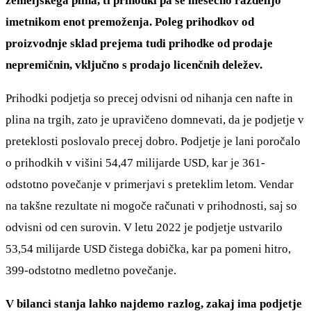
zemeljskega plina, ti prihodki pa se mesečno razdelijo
imetnikom enot premoženja. Poleg prihodkov od
proizvodnje sklad prejema tudi prihodke od prodaje
nepremičnin, vključno s prodajo licenčnih deležev.
Prihodki podjetja so precej odvisni od nihanja cen nafte in
plina na trgih, zato je upravičeno domnevati, da je podjetje v
preteklosti poslovalo precej dobro. Podjetje je lani poročalo
o prihodkih v višini 54,47 milijarde USD, kar je 361-
odstotno povečanje v primerjavi s preteklim letom. Vendar
na takšne rezultate ni mogoče računati v prihodnosti, saj so
odvisni od cen surovin. V letu 2022 je podjetje ustvarilo
53,54 milijarde USD čistega dobička, kar pa pomeni hitro,
399-odstotno medletno povečanje.
V bilanci stanja lahko najdemo razlog, zakaj ima podjetje