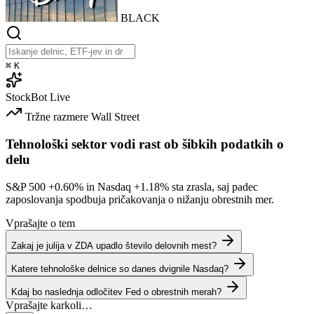
BLACK
⌘
K
StockBot
Live
Tržne razmere
Wall Street
Tehnološki sektor vodi rast ob šibkih podatkih o
delu
S&P 500
+0.60%
in Nasdaq
+1.18%
sta zrasla, saj padec
zaposlovanja spodbuja pričakovanja o nižanju obrestnih mer.
Vprašajte o tem
Zakaj je julija v ZDA upadlo število delovnih mest?
Katere tehnološke delnice so danes dvignile Nasdaq?
Kdaj bo naslednja odločitev Fed o obrestnih merah?