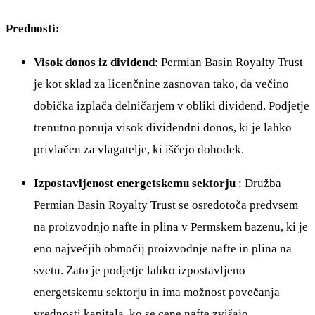
Prednosti:
Visok donos iz dividend
: Permian Basin Royalty Trust
je kot sklad za licenčnine zasnovan tako, da večino
dobička izplača delničarjem v obliki dividend. Podjetje
trenutno ponuja visok dividendni donos, ki je lahko
privlačen za vlagatelje, ki iščejo dohodek.
Izpostavljenost energetskemu sektorju
: Družba
Permian Basin Royalty Trust se osredotoča predvsem
na proizvodnjo nafte in plina v Permskem bazenu, ki je
eno največjih območij proizvodnje nafte in plina na
svetu. Zato je podjetje lahko izpostavljeno
energetskemu sektorju in ima možnost povečanja
vrednosti kapitala, ko se cene nafte zvišajo.