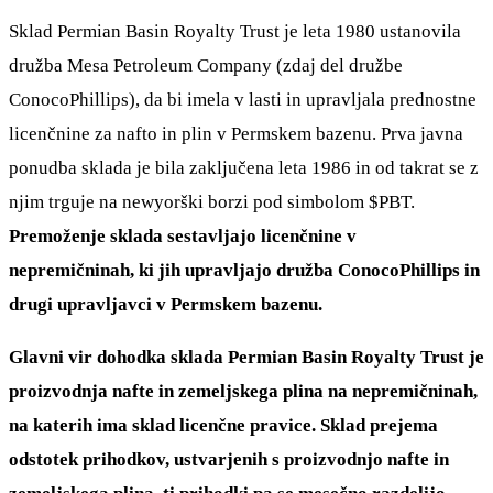
Sklad Permian Basin Royalty Trust je leta 1980 ustanovila
družba Mesa Petroleum Company (zdaj del družbe
ConocoPhillips), da bi imela v lasti in upravljala prednostne
licenčnine za nafto in plin v Permskem bazenu. Prva javna
ponudba sklada je bila zaključena leta 1986 in od takrat se z
njim trguje na newyorški borzi pod simbolom
$PBT
.
Premoženje sklada sestavljajo licenčnine v
nepremičninah, ki jih upravljajo družba ConocoPhillips in
drugi upravljavci v Permskem bazenu.
Glavni vir dohodka sklada Permian Basin Royalty Trust je
proizvodnja nafte in zemeljskega plina na nepremičninah,
na katerih ima sklad licenčne pravice. Sklad prejema
odstotek prihodkov, ustvarjenih s proizvodnjo nafte in