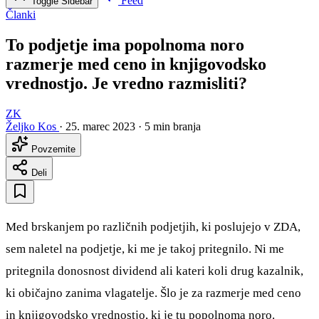
Feed
Toggle Sidebar
Članki
To podjetje ima popolnoma noro
razmerje med ceno in knjigovodsko
vrednostjo. Je vredno razmisliti?
ZK
Željko Kos
·
25. marec 2023
·
5 min branja
Povzemite
Deli
Med brskanjem po različnih podjetjih, ki poslujejo v ZDA,
sem naletel na podjetje, ki me je takoj pritegnilo. Ni me
pritegnila donosnost dividend ali kateri koli drug kazalnik,
ki običajno zanima vlagatelje. Šlo je za razmerje med ceno
in knjigovodsko vrednostjo, ki je tu popolnoma noro.