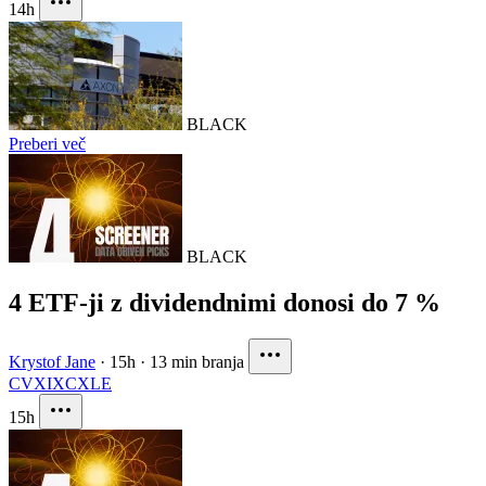
14h
BLACK
Preberi več
BLACK
4 ETF-ji z dividendnimi donosi do 7 %
Krystof Jane
·
15h
·
13 min branja
CVX
IXC
XLE
15h