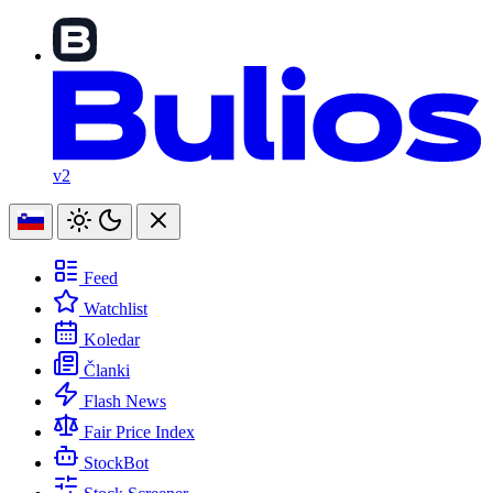
v2
Feed
Watchlist
Koledar
Članki
Flash News
Fair Price Index
StockBot