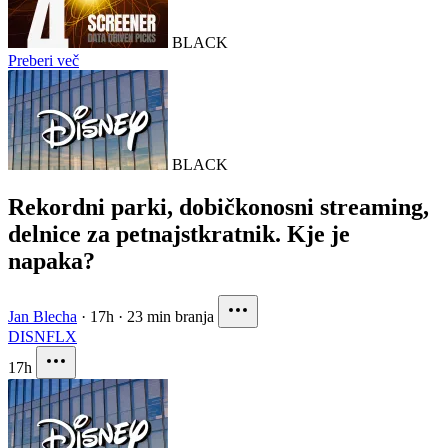
BLACK
Preberi več
BLACK
Rekordni parki, dobičkonosni streaming,
delnice za petnajstkratnik. Kje je
napaka?
Jan Blecha
·
17h
·
23 min branja
DIS
NFLX
17h