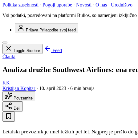
Politika zasebnosti
·
Pogoji uporabe
·
Novosti
·
O nas
·
Uredništvo
Vsi podatki, posredovani na platformi Bulios, so namenjeni izključno
Prijava
Prilagodite svoj feed
Feed
Toggle Sidebar
Članki
Analiza družbe Southwest Airlines: ena red
KK
Kristijan Kopitar
·
10. april 2023
·
6 min branja
Povzemite
Deli
Letalski prevoznik je imel težkih pet let. Najprej je prišlo do