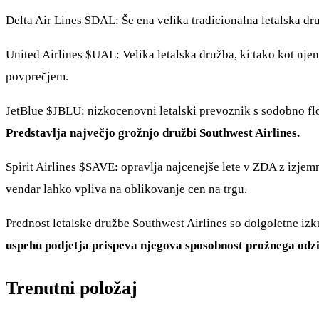
Delta Air Lines
$DAL
: Še ena velika tradicionalna letalska d
United Airlines
$UAL
: Velika letalska družba, ki tako kot n
povprečjem.
JetBlue
$JBLU
: nizkocenovni letalski prevoznik s sodobno fl
Predstavlja največjo grožnjo družbi Southwest Airlines.
Spirit Airlines
$SAVE
: opravlja najcenejše lete v ZDA z izje
vendar lahko vpliva na oblikovanje cen na trgu.
Prednost letalske družbe Southwest Airlines so dolgoletne iz
uspehu podjetja prispeva njegova sposobnost prožnega odz
Trenutni položaj