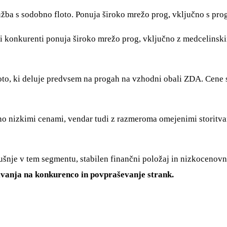
ružba s sodobno floto. Ponuja široko mrežo prog, vključno s pr
jeni konkurenti ponuja široko mrežo prog, vključno z medcelinsk
oto, ki deluje predvsem na progah na vzhodni obali ZDA. Cene 
mno nizkimi cenami, vendar tudi z razmeroma omejenimi storitv
kušnje v tem segmentu, stabilen finančni položaj in nizkocenov
ivanja na konkurenco in povpraševanje strank.