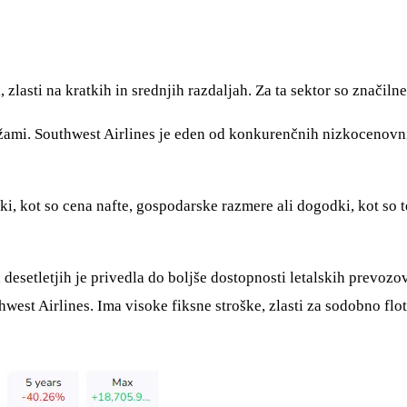
lasti na kratkih in srednjih razdaljah. Za ta sektor so značilne
mi. Southwest Airlines je eden od konkurenčnih nizkocenovnih 
i, kot so cena nafte, gospodarske razmere ali dogodki, kot so t
esetletjih je privedla do boljše dostopnosti letalskih prevozov 
thwest Airlines. Ima visoke fiksne stroške, zlasti za sodobno fl