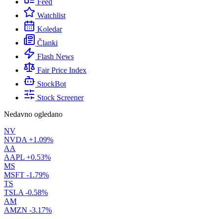
Feed
Watchlist
Koledar
Članki
Flash News
Fair Price Index
StockBot
Stock Screener
Nedavno ogledano
NV
NVDA
+1.09%
AA
AAPL
+0.53%
MS
MSFT
-1.79%
TS
TSLA
-0.58%
AM
AMZN
-3.17%