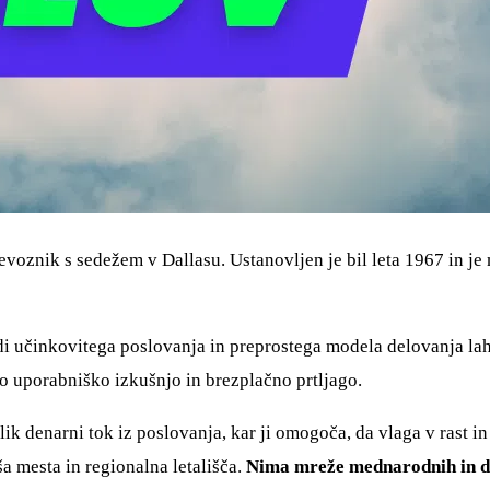
evoznik s sedežem v Dallasu. Ustanovljen je bil leta 1967 in je 
di učinkovitega poslovanja in preprostega modela delovanja la
no uporabniško izkušnjo in brezplačno prtljago.
ik denarni tok iz poslovanja, kar ji omogoča, da vlaga v rast i
 mesta in regionalna letališča.
Nima mreže mednarodnih in da