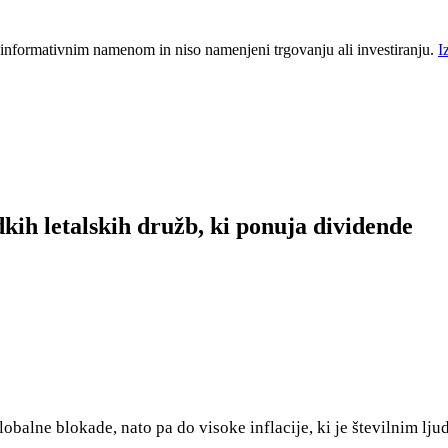
 informativnim namenom in niso namenjeni trgovanju ali investiranju.
I
kih letalskih družb, ki ponuja dividende
 globalne blokade, nato pa do visoke inflacije, ki je številnim l