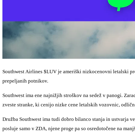
Southwest Airlines
$LUV
je ameriški nizkocenovni letalski pr
prepeljanih potnikov.
Southwest ima ene najnižjih stroškov na sedež v panogi. Zara
zveste stranke, ki cenijo nizke cene letalskih vozovnic, odlič
Družba Southwest ima tudi dobro bilanco stanja in ustvarja vel
posluje samo v ZDA, njene proge pa so osredotočene na manjša