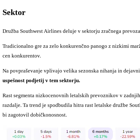
Sektor
Družba Southwest Airlines deluje v sektorju zračnega prevoza, z
Tradicionalno gre za zelo konkurenčno panogo z nizkimi marža
cen konkurentov.
Na povpraševanje vplivajo velika sezonska nihanja in dejavnik
uspešnost podjetij v tem sektorju.
Rast segmenta nizkocenovnih letalskih prevoznikov v zadnjih d
razdalje. Ta trend je spodbudila hitra rast letalske družbe Sou
bi zagotovil dobičkonosnost.