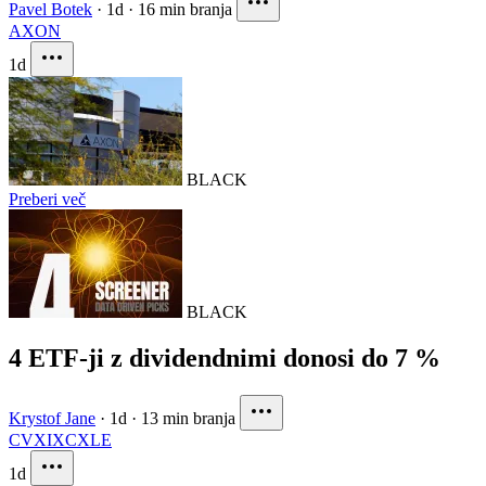
Pavel Botek
·
1d
·
16 min branja
AXON
1d
BLACK
Preberi več
BLACK
4 ETF-ji z dividendnimi donosi do 7 %
Krystof Jane
·
1d
·
13 min branja
CVX
IXC
XLE
1d