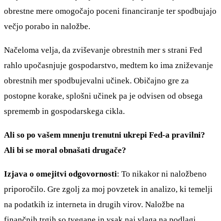
obrestne mere omogočajo poceni financiranje ter spodbujajo
večjo porabo in naložbe.
Načeloma velja, da zviševanje obrestnih mer s strani Fed
rahlo upočasnjuje gospodarstvo, medtem ko ima zniževanje
obrestnih mer spodbujevalni učinek. Običajno gre za
postopne korake, splošni učinek pa je odvisen od obsega
sprememb in gospodarskega cikla.
Ali so po vašem mnenju trenutni ukrepi Fed-a pravilni?
Ali bi se moral obnašati drugače?
Izjava o omejitvi odgovornosti
: To nikakor ni naložbeno
priporočilo. Gre zgolj za moj povzetek in analizo, ki temelji
na podatkih iz interneta in drugih virov. Naložbe na
finančnih trgih so tvegane in vsak naj vlaga na podlagi