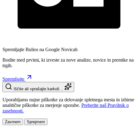
Spremljajte Bulios na Google Novicah
Bodite med prvimi, ki izveste za nove analize, novice in premike na
trgih.
Spremljajte
Iščite ali vprašajte karkoli…
Uporabljamo nujne piškotke za delovanje spletnega mesta in izbirne
analitične piškotke za merjenje uporabe.
Preberite naš Pravilnik o
zasebnosti.
Zavrnem
Sprejmem