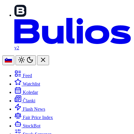
v2
Feed
Watchlist
Koledar
Članki
Flash News
Fair Price Index
StockBot