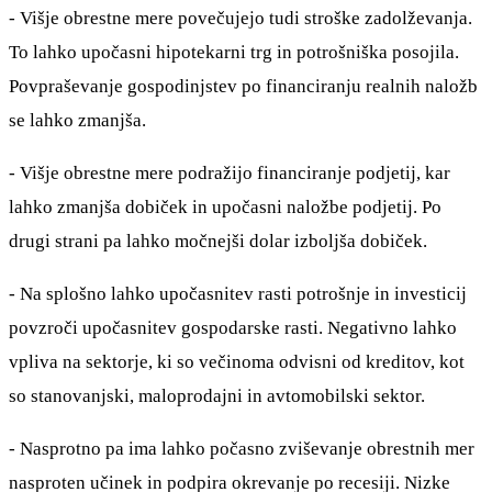
- Višje obrestne mere povečujejo tudi stroške zadolževanja.
To lahko upočasni hipotekarni trg in potrošniška posojila.
Povpraševanje gospodinjstev po financiranju realnih naložb
se lahko zmanjša.
- Višje obrestne mere podražijo financiranje podjetij, kar
lahko zmanjša dobiček in upočasni naložbe podjetij. Po
drugi strani pa lahko močnejši dolar izboljša dobiček.
- Na splošno lahko upočasnitev rasti potrošnje in investicij
povzroči upočasnitev gospodarske rasti. Negativno lahko
vpliva na sektorje, ki so večinoma odvisni od kreditov, kot
so stanovanjski, maloprodajni in avtomobilski sektor.
- Nasprotno pa ima lahko počasno zviševanje obrestnih mer
nasproten učinek in podpira okrevanje po recesiji. Nizke