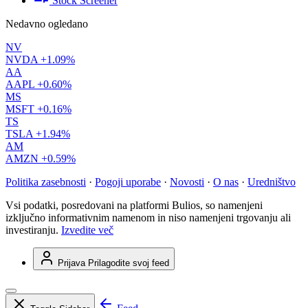
Stock Screener
Nedavno ogledano
NV
NVDA
+1.09%
AA
AAPL
+0.60%
MS
MSFT
+0.16%
TS
TSLA
+1.94%
AM
AMZN
+0.59%
Politika zasebnosti
·
Pogoji uporabe
·
Novosti
·
O nas
·
Uredništvo
Vsi podatki, posredovani na platformi Bulios, so namenjeni
izključno informativnim namenom in niso namenjeni trgovanju ali
investiranju.
Izvedite več
Prijava
Prilagodite svoj feed