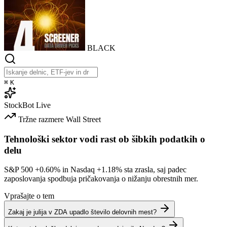
BLACK
⌘
K
StockBot
Live
Tržne razmere
Wall Street
Tehnološki sektor vodi rast ob šibkih podatkih o
delu
S&P 500
+0.60%
in Nasdaq
+1.18%
sta zrasla, saj padec
zaposlovanja spodbuja pričakovanja o nižanju obrestnih mer.
Vprašajte o tem
Zakaj je julija v ZDA upadlo število delovnih mest?