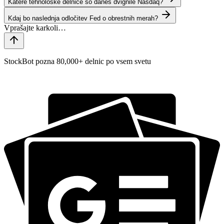
Katere tehnološke delnice so danes dvignile Nasdaq?
Kdaj bo naslednja odločitev Fed o obrestnih merah?
StockBot pozna 80,000+ delnic po vsem svetu