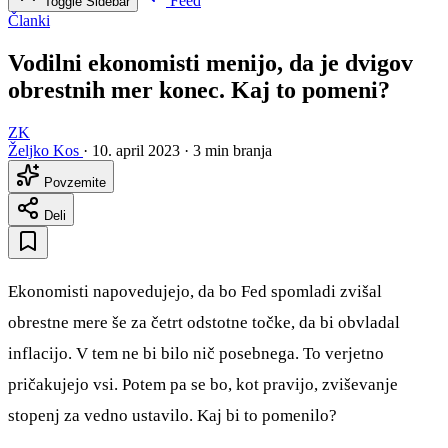
Feed
Toggle Sidebar
Članki
Vodilni ekonomisti menijo, da je dvigov
obrestnih mer konec. Kaj to pomeni?
ZK
Željko Kos
·
10. april 2023
·
3 min branja
Povzemite
Deli
Ekonomisti napovedujejo, da bo Fed spomladi zvišal
obrestne mere še za četrt odstotne točke, da bi obvladal
inflacijo. V tem ne bi bilo nič posebnega. To verjetno
pričakujejo vsi. Potem pa se bo, kot pravijo, zviševanje
stopenj za vedno ustavilo. Kaj bi to pomenilo?