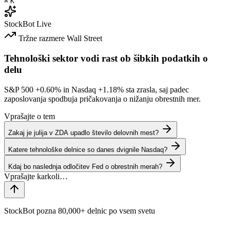
⌘
K
StockBot
Live
Tržne razmere
Wall Street
Tehnološki sektor vodi rast ob šibkih podatkih o
delu
S&P 500
+0.60%
in Nasdaq
+1.18%
sta zrasla, saj padec
zaposlovanja spodbuja pričakovanja o nižanju obrestnih mer.
Vprašajte o tem
Zakaj je julija v ZDA upadlo število delovnih mest?
Katere tehnološke delnice so danes dvignile Nasdaq?
Kdaj bo naslednja odločitev Fed o obrestnih merah?
StockBot pozna 80,000+ delnic po vsem svetu