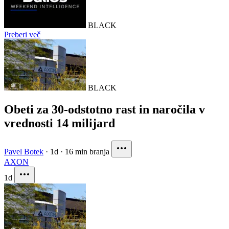
BLACK
Preberi več
BLACK
Obeti za 30-odstotno rast in naročila v
vrednosti 14 milijard
Pavel Botek
·
1d
·
16 min branja
AXON
1d