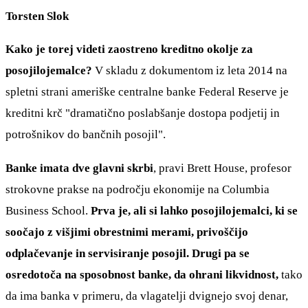
Torsten Slok
Kako je torej videti zaostreno kreditno okolje za
posojilojemalce?
V skladu z dokumentom iz leta 2014 na
spletni strani ameriške centralne banke Federal Reserve je
kreditni krč "dramatično poslabšanje dostopa podjetij in
potrošnikov do bančnih posojil".
Banke imata dve glavni skrbi
, pravi Brett House, profesor
strokovne prakse na področju ekonomije na Columbia
Business School.
Prva je, ali si lahko posojilojemalci, ki se
soočajo z višjimi obrestnimi merami, privoščijo
odplačevanje in servisiranje posojil. Drugi pa se
osredotoča na sposobnost banke, da ohrani likvidnost,
tako
da ima banka v primeru, da vlagatelji dvignejo svoj denar,