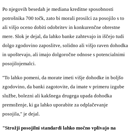
Po njegovih besedah je mediana kreditne sposobnosti
potrošnika 700 točk, zato bi morali prosilci za posojilo s to
ali višjo oceno dobiti odobritev in konkurenčne obrestne
mere. Slok je dejal, da lahko banke zahtevajo in iščejo tudi
dolgo zgodovino zaposlitve, solidno ali višjo raven dohodka
in upoštevajo, ali imajo dolgoročne odnose s potencialnimi
posojilojemalci.
"To lahko pomeni, da morate imeti višje dohodke in boljšo
zgodovino, da banki zagotovite, da imate v primeru izgube
službe, bolezni ali kakšnega drugega upada dohodka
premoženje, ki ga lahko uporabite za odplačevanje
posojila," je dejal.
"Strožji posojilni standardi lahko močno vplivajo na