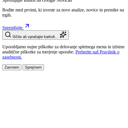
Spremljajte Bulios na Google Novicah
Bodite med prvimi, ki izveste za nove analize, novice in premike na
trgih.
Spremljajte
Iščite ali vprašajte karkoli…
Uporabljamo nujne piškotke za delovanje spletnega mesta in izbirne
analitične piškotke za merjenje uporabe.
Preberite naš Pravilnik o
zasebnosti.
Zavrnem
Sprejmem