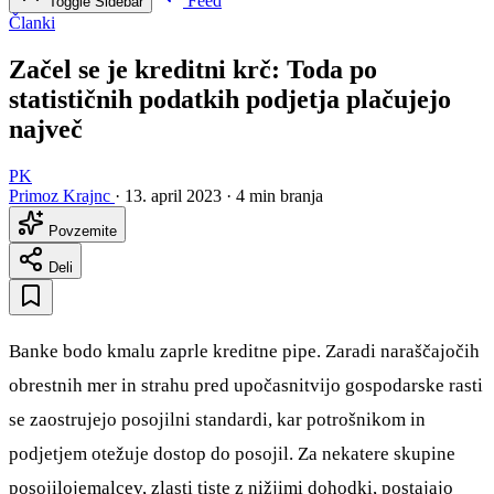
Feed
Toggle Sidebar
Članki
Začel se je kreditni krč: Toda po
statističnih podatkih podjetja plačujejo
največ
PK
Primoz Krajnc
·
13. april 2023
·
4 min branja
Povzemite
Deli
Banke bodo kmalu zaprle kreditne pipe. Zaradi naraščajočih
obrestnih mer in strahu pred upočasnitvijo gospodarske rasti
se zaostrujejo posojilni standardi, kar potrošnikom in
podjetjem otežuje dostop do posojil. Za nekatere skupine
posojilojemalcev, zlasti tiste z nižjimi dohodki, postajajo