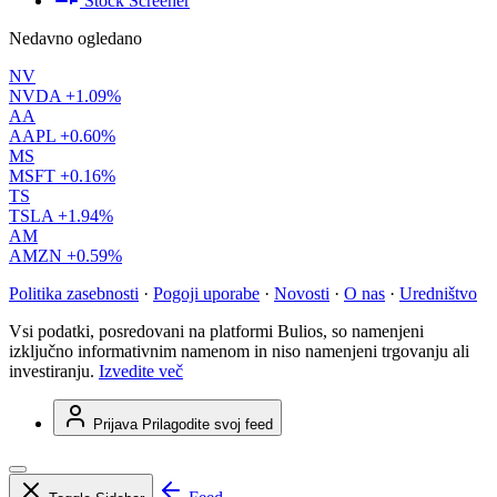
Stock Screener
Nedavno ogledano
NV
NVDA
+1.09%
AA
AAPL
+0.60%
MS
MSFT
+0.16%
TS
TSLA
+1.94%
AM
AMZN
+0.59%
Politika zasebnosti
·
Pogoji uporabe
·
Novosti
·
O nas
·
Uredništvo
Vsi podatki, posredovani na platformi Bulios, so namenjeni
izključno informativnim namenom in niso namenjeni trgovanju ali
investiranju.
Izvedite več
Prijava
Prilagodite svoj feed