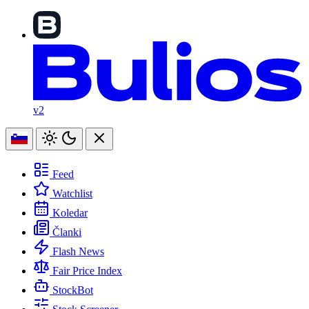
v2
Feed
Watchlist
Koledar
Članki
Flash News
Fair Price Index
StockBot