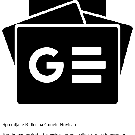
Spremljajte Bulios na Google Novicah
Bodite med prvimi, ki izveste za nove analize, novice in premike na