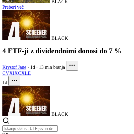
BLACK
Preberi več
BLACK
4 ETF-ji z dividendnimi donosi do 7 %
Krystof Jane
·
1d
·
13 min branja
CVX
IXC
XLE
1d
BLACK