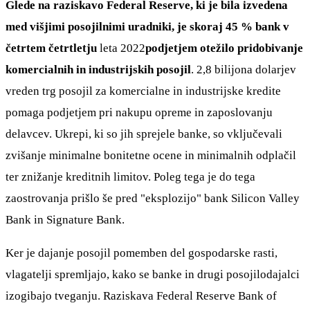
Glede na raziskavo Federal Reserve, ki je bila izvedena
med višjimi posojilnimi uradniki, je skoraj 45 % bank v
četrtem četrtletju
leta 2022
podjetjem otežilo pridobivanje
komercialnih in industrijskih posojil
. 2,8 bilijona dolarjev
vreden trg posojil za komercialne in industrijske kredite
pomaga podjetjem pri nakupu opreme in zaposlovanju
delavcev. Ukrepi, ki so jih sprejele banke, so vključevali
zvišanje minimalne bonitetne ocene in minimalnih odplačil
ter znižanje kreditnih limitov. Poleg tega je do tega
zaostrovanja prišlo še pred "eksplozijo" bank Silicon Valley
Bank in Signature Bank.
Ker je dajanje posojil pomemben del gospodarske rasti,
vlagatelji spremljajo, kako se banke in drugi posojilodajalci
izogibajo tveganju. Raziskava Federal Reserve Bank of