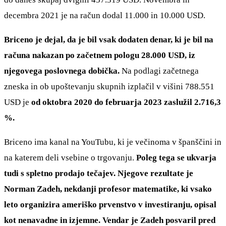
decembra 2021 je na račun dodal 11.000 in 10.000 USD.
Briceno je dejal, da je bil vsak dodaten denar, ki je bil na
računa nakazan po začetnem pologu 28.000 USD, iz
njegovega poslovnega dobička.
Na podlagi začetnega
zneska in ob upoštevanju skupnih izplačil v višini 788.551
USD je
od oktobra 2020 do februarja 2023 zaslužil 2.716,3
%.
Briceno ima kanal na YouTubu, ki je večinoma v španščini in
na katerem deli vsebine o trgovanju.
Poleg tega se ukvarja
tudi s spletno prodajo tečajev. Njegove rezultate je
Norman Zadeh, nekdanji profesor matematike, ki vsako
leto organizira ameriško prvenstvo v investiranju, opisal
kot nenavadne in izjemne. Vendar je Zadeh posvaril pred