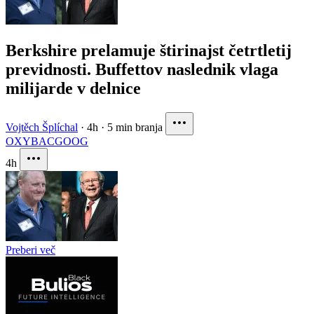
Berkshire prelamuje štirinajst četrtletij
previdnosti. Buffettov naslednik vlaga
milijarde v delnice
Vojtěch Šplíchal
·
4h
·
5 min branja
OXY
BAC
GOOG
4h
Preberi več