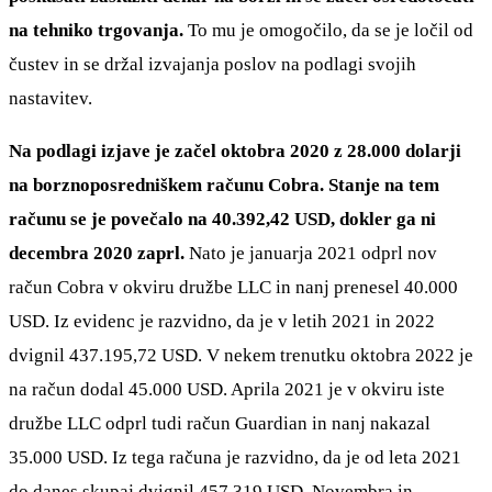
na tehniko trgovanja.
To mu je omogočilo, da se je ločil od
čustev in se držal izvajanja poslov na podlagi svojih
nastavitev.
Na podlagi izjave je začel oktobra 2020 z 28.000 dolarji
na borznoposredniškem računu Cobra. Stanje na tem
računu se je povečalo na 40.392,42 USD, dokler ga ni
decembra 2020 zaprl.
Nato je januarja 2021 odprl nov
račun Cobra v okviru družbe LLC in nanj prenesel 40.000
USD. Iz evidenc je razvidno, da je v letih 2021 in 2022
dvignil 437.195,72 USD. V nekem trenutku oktobra 2022 je
na račun dodal 45.000 USD. Aprila 2021 je v okviru iste
družbe LLC odprl tudi račun Guardian in nanj nakazal
35.000 USD. Iz tega računa je razvidno, da je od leta 2021
do danes skupaj dvignil 457.319 USD. Novembra in