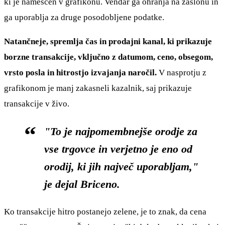
ki je nameščen v grafikonu. Vendar ga ohranja na zaslonu in
ga uporablja za druge posodobljene podatke.
Natančneje, spremlja čas in prodajni kanal, ki prikazuje
borzne transakcije, vključno z datumom, ceno, obsegom,
vrsto posla in hitrostjo izvajanja naročil.
V nasprotju z
grafikonom je manj zakasneli kazalnik, saj prikazuje
transakcije v živo.
"To je najpomembnejše orodje za
vse trgovce in verjetno je eno od
orodij, ki jih največ uporabljam,"
je dejal Briceno.
Ko transakcije hitro postanejo zelene, je to znak, da cena