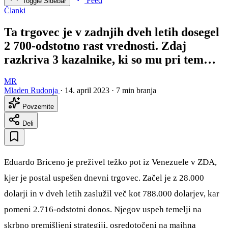
Feed
Toggle Sidebar
Članki
Ta trgovec je v zadnjih dveh letih dosegel
2 700-odstotno rast vrednosti. Zdaj
razkriva 3 kazalnike, ki so mu pri tem…
MR
Mladen Rudonja
·
14. april 2023
·
7 min branja
Povzemite
Deli
Eduardo Briceno je preživel težko pot iz Venezuele v ZDA,
kjer je postal uspešen dnevni trgovec. Začel je z 28.000
dolarji in v dveh letih zaslužil več kot 788.000 dolarjev, kar
pomeni 2.716-odstotni donos. Njegov uspeh temelji na
skrbno premišljeni strategiji, osredotočeni na majhna