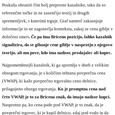
Poskuša ohraniti čim bolj preproste kazalnike, tako da so
referenčne točke in ne zasenčijo teorij in drugih
spremenljivk, s katerimi trguje. Graf namreč zakasnjuje
informacije in ne zagotavlja konteksta, zakaj se cena giblje v
določeni smeri
. Če pa ima Briceno pozicijo, lahko kazalnik
signalizira, da se gibanje cene giblje v nasprotju z njegovo
teorijo, ali mu pove, kdo ima nadzor, prodajalec ali kupec.
Najpomembnejši kazalnik, ki ga spremlja v dneh z velikim
obsegom trgovanja, je s količino tehtana povprečna cena
(VWAP), ki kaže povprečno trgovalno ceno delnice,
prilagojeno obsegu trgovanja.
Ko je promptna cena nad
črto VWAP, je to za Bricena znak, da imajo nadzor kupci.
Nasprotno pa, ko cena pade pod VWAP, je to znak, da je
povprečni trgovec, ki je kupil delnico, zdaj pod vodo in da