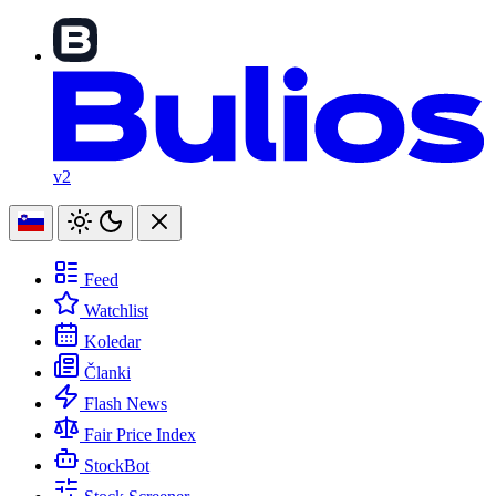
v2
Feed
Watchlist
Koledar
Članki
Flash News
Fair Price Index
StockBot