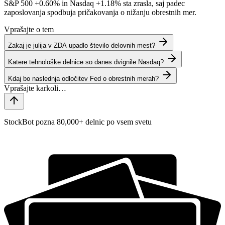
S&P 500
+0.60%
in Nasdaq
+1.18%
sta zrasla, saj padec
zaposlovanja spodbuja pričakovanja o nižanju obrestnih mer.
Vprašajte o tem
Zakaj je julija v ZDA upadlo število delovnih mest?
Katere tehnološke delnice so danes dvignile Nasdaq?
Kdaj bo naslednja odločitev Fed o obrestnih merah?
StockBot pozna 80,000+ delnic po vsem svetu