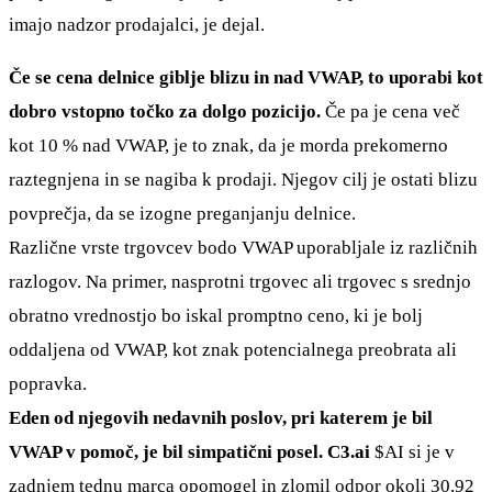
imajo nadzor prodajalci, je dejal.
Če se cena delnice giblje blizu in nad VWAP, to uporabi kot
dobro vstopno točko za dolgo pozicijo.
Če pa je cena več
kot 10 % nad VWAP, je to znak, da je morda prekomerno
raztegnjena in se nagiba k prodaji. Njegov cilj je ostati blizu
povprečja, da se izogne preganjanju delnice.
Različne vrste trgovcev bodo VWAP uporabljale iz različnih
razlogov. Na primer, nasprotni trgovec ali trgovec s srednjo
obratno vrednostjo bo iskal promptno ceno, ki je bolj
oddaljena od VWAP, kot znak potencialnega preobrata ali
popravka.
Eden od njegovih nedavnih poslov, pri katerem je bil
VWAP v pomoč, je bil simpatični posel. C3.ai
$AI
si je v
zadnjem tednu marca opomogel in zlomil odpor okoli 30,92