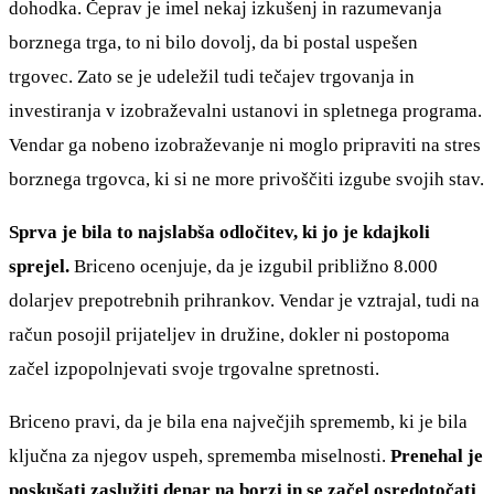
dohodka. Čeprav je imel nekaj izkušenj in razumevanja
borznega trga, to ni bilo dovolj, da bi postal uspešen
trgovec. Zato se je udeležil tudi tečajev trgovanja in
investiranja v izobraževalni ustanovi in spletnega programa.
Vendar ga nobeno izobraževanje ni moglo pripraviti na stres
borznega trgovca, ki si ne more privoščiti izgube svojih stav.
Sprva je bila to najslabša odločitev, ki jo je kdajkoli
sprejel.
Briceno ocenjuje, da je izgubil približno 8.000
dolarjev prepotrebnih prihrankov. Vendar je vztrajal, tudi na
račun posojil prijateljev in družine, dokler ni postopoma
začel izpopolnjevati svoje trgovalne spretnosti.
Briceno pravi, da je bila ena največjih sprememb, ki je bila
ključna za njegov uspeh, sprememba miselnosti.
Prenehal je
poskušati zaslužiti denar na borzi in se začel osredotočati