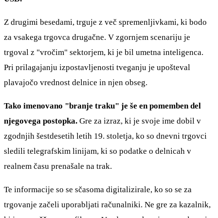
Z drugimi besedami, trguje z več spremenljivkami, ki bodo
za vsakega trgovca drugačne. V zgornjem scenariju je
trgoval z "vročim" sektorjem, ki je bil umetna inteligenca.
Pri prilagajanju izpostavljenosti tveganju je upošteval
plavajočo vrednost delnice in njen obseg.
Tako imenovano "branje traku" je še en pomemben del
njegovega postopka.
Gre za izraz, ki je svoje ime dobil v
zgodnjih šestdesetih letih 19. stoletja, ko so dnevni trgovci
sledili telegrafskim linijam, ki so podatke o delnicah v
realnem času prenašale na trak.
Te informacije so se sčasoma digitalizirale, ko so se za
trgovanje začeli uporabljati računalniki. Ne gre za kazalnik,