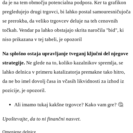
da je na tem območju potencialna podpora. Ker ta grafikon
pregledujejo drugi trgovci, bi lahko postal samouresničujoča
se prerokba, da veliko trgovcev deluje na teh cenovnih
točkah. Vendar pa lahko obstajajo skrita naročila "bid", ki
niso prikazana v tej tabeli, je opozoril
Na splošno ostaja upravljanje tveganj ključni del njegove
strategije.
Ne glede na to, koliko kazalnikov spremlja, se
lahko delnica v primeru katalizatorja premakne tako hitro,
da ne bo imel dovolj časa in včasih likvidnosti za izhod iz
pozicije, je opozoril.
Ali imamo tukaj kakšne trgovce? Kako vam gre? 🤔
Upoštevajte, da to ni finančni nasvet.
Omenjene delnice