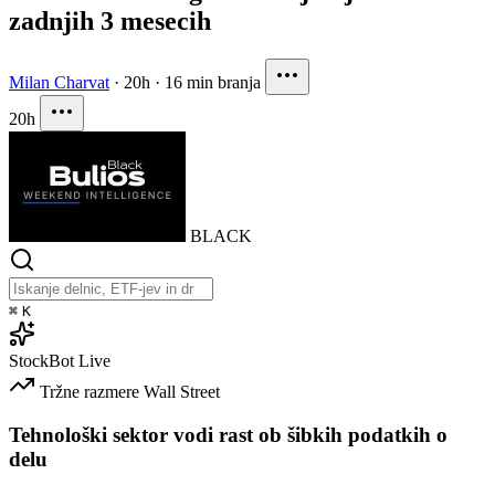
zadnjih 3 mesecih
Milan Charvat
·
20h
·
16 min branja
20h
BLACK
⌘
K
StockBot
Live
Tržne razmere
Wall Street
Tehnološki sektor vodi rast ob šibkih podatkih o
delu