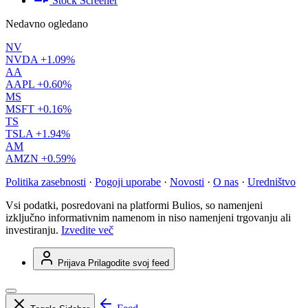
Stock Screener
Nedavno ogledano
NV
NVDA
+1.09%
AA
AAPL
+0.60%
MS
MSFT
+0.16%
TS
TSLA
+1.94%
AM
AMZN
+0.59%
Politika zasebnosti
·
Pogoji uporabe
·
Novosti
·
O nas
·
Uredništvo
Vsi podatki, posredovani na platformi Bulios, so namenjeni
izključno informativnim namenom in niso namenjeni trgovanju ali
investiranju.
Izvedite več
Prijava
Prilagodite svoj feed