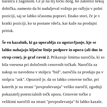
narašča z zagonom. Če je na tej točki dolg, bo zaklenil nekaj
dobička, namesto da bi nadaljeval vožnjo po rallyju v polni
poziciji, saj se lahko sčasoma popravi. Enako stori, če je v
kratki poziciji, ko ta postane rdeča, kar kaže na prodajni
pritisk.
Še en kazalnik, ki ga uporablja za ugotavljanje, kje se
lahko nahajajo ključne linije podpore in upora (ali dno in
strop cene), je graf ravni 2.
Prikazuje limitna naročila, ki so
bila vnesena pri določenih cenovnih točkah. Naročila za
nakup so navedena v stolpcu "bid", naročila za prodajo pa v
stolpcu "ask". Opozoril je, da so lahko cenovne točke, pri
katerih je na strani "povpraševanja" veliko naročil, zgodnji
pokazatelj potencialnih točk upora. Cenovne točke z
velikimi naročili na strani "povpraševanja" bi lahko kazale,