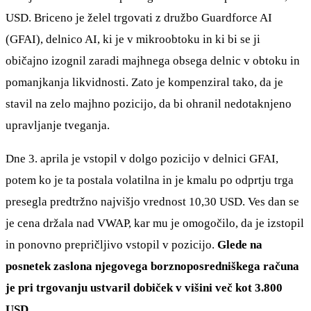
USD. Briceno je želel trgovati z družbo Guardforce AI
(GFAI), delnico AI, ki je v mikroobtoku in ki bi se ji
običajno izognil zaradi majhnega obsega delnic v obtoku in
pomanjkanja likvidnosti. Zato je kompenziral tako, da je
stavil na zelo majhno pozicijo, da bi ohranil nedotaknjeno
upravljanje tveganja.
Dne 3. aprila je vstopil v dolgo pozicijo v delnici GFAI,
potem ko je ta postala volatilna in je kmalu po odprtju trga
presegla predtržno najvišjo vrednost 10,30 USD. Ves dan se
je cena držala nad VWAP, kar mu je omogočilo, da je izstopil
in ponovno prepričljivo vstopil v pozicijo.
Glede na
posnetek zaslona njegovega borznoposredniškega računa
je pri trgovanju ustvaril dobiček v višini več kot 3.800
USD.