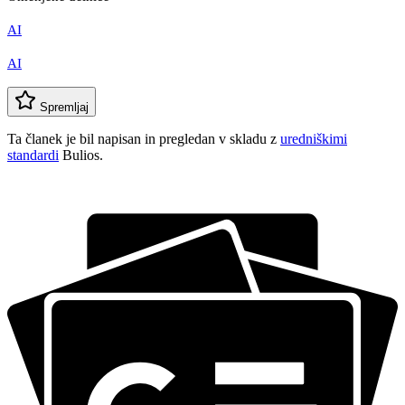
AI
AI
Spremljaj
Ta članek je bil napisan in pregledan v skladu z
uredniškimi
standardi
Bulios.