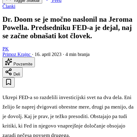
Feed
Toggle Sidebar
Članki
Dr. Doom se je močno naslonil na Jeroma
Powella. Predsedniku FED-a je dejal, naj
se začne obnašati kot človek.
PK
Primoz Krajnc
·
16. april 2023
·
4 min branja
Povzemite
Deli
Ukrepi FED-a so razdelili investicijski svet na dva dela. Eni
želijo še naprej dvigovati obrestne mere, drugi pa menijo, da
je dovolj. Kaj je prav, je težko presoditi. Obstajajo pa tudi
kritiki, ki Fed in njegovo vnaprejšnje določanje obsojajo
zaradi nečesa povsem drugega.