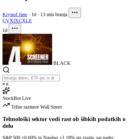
Krystof Jane
·
1d
·
13 min branja
CVX
IXC
XLE
1d
BLACK
⌘
K
StockBot
Live
Tržne razmere
Wall Street
Tehnološki sektor vodi rast ob šibkih podatkih o
delu
S&P 500
+0.60%
in Nasdaq
+1.18%
sta zrasla, saj padec