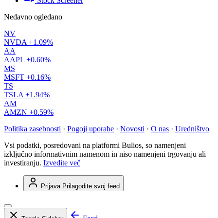
Stock Screener
Nedavno ogledano
NV
NVDA
+1.09%
AA
AAPL
+0.60%
MS
MSFT
+0.16%
TS
TSLA
+1.94%
AM
AMZN
+0.59%
Politika zasebnosti
·
Pogoji uporabe
·
Novosti
·
O nas
·
Uredništvo
Vsi podatki, posredovani na platformi Bulios, so namenjeni
izključno informativnim namenom in niso namenjeni trgovanju ali
investiranju.
Izvedite več
Prijava
Prilagodite svoj feed