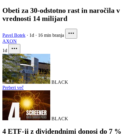
Obeti za 30-odstotno rast in naročila v
vrednosti 14 milijard
Pavel Botek
·
1d
·
16 min branja
AXON
1d
BLACK
Preberi več
BLACK
4 ETF-ji z dividendnimi donosi do 7 %