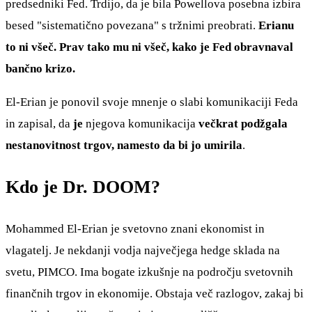
predsedniki Fed. Trdijo, da je bila Powellova posebna izbira
besed "sistematično povezana" s tržnimi preobrati.
Erianu
to ni všeč. Prav tako mu ni všeč, kako je Fed obravnaval
bančno krizo.
El-Erian je ponovil svoje mnenje o slabi komunikaciji Feda
in zapisal, da
je
njegova komunikacija
večkrat podžgala
nestanovitnost trgov, namesto da bi jo umirila
.
Kdo je Dr. DOOM?
Mohammed El-Erian je svetovno znani ekonomist in
vlagatelj. Je nekdanji vodja največjega hedge sklada na
svetu, PIMCO. Ima bogate izkušnje na področju svetovnih
finančnih trgov in ekonomije. Obstaja več razlogov, zakaj bi