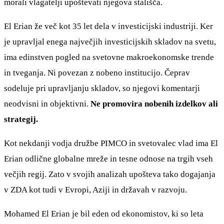
morali vlagatelji upoštevati njegova stališča.
El Erian že več kot 35 let dela v investicijski industriji. Ker
je upravljal enega največjih investicijskih skladov na svetu,
ima edinstven pogled na svetovne makroekonomske trende
in tveganja. Ni povezan z nobeno institucijo. Čeprav
sodeluje pri upravljanju skladov, so njegovi komentarji
neodvisni in objektivni.
Ne promovira nobenih izdelkov ali
strategij.
Kot nekdanji vodja družbe PIMCO in svetovalec vlad ima El
Erian odlične globalne mreže in tesne odnose na trgih vseh
večjih regij. Zato v svojih analizah upošteva tako dogajanja
v ZDA kot tudi v Evropi, Aziji in državah v razvoju.
Mohamed El Erian je bil eden od ekonomistov, ki so leta