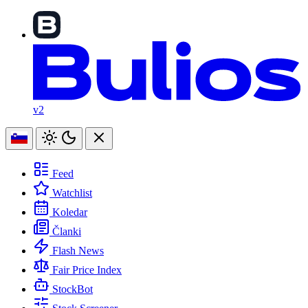
v2
Feed
Watchlist
Koledar
Članki
Flash News
Fair Price Index
StockBot