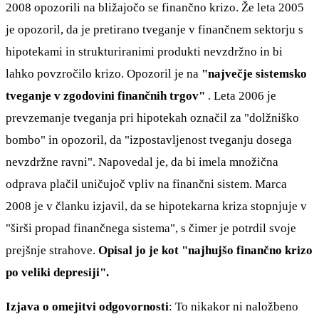
2008 opozorili na bližajočo se finančno krizo. Že leta 2005
je opozoril, da je pretirano tveganje v finančnem sektorju s
hipotekami in strukturiranimi produkti nevzdržno in bi
lahko povzročilo krizo. Opozoril je na
"največje sistemsko
tveganje v zgodovini finančnih trgov"
. Leta 2006 je
prevzemanje tveganja pri hipotekah označil za "dolžniško
bombo" in opozoril, da "izpostavljenost tveganju dosega
nevzdržne ravni". Napovedal je, da bi imela množična
odprava plačil uničujoč vpliv na finančni sistem. Marca
2008 je v članku izjavil, da se hipotekarna kriza stopnjuje v
"širši propad finančnega sistema", s čimer je potrdil svoje
prejšnje strahove.
Opisal jo je kot "najhujšo finančno krizo
po veliki depresiji".
Izjava o omejitvi odgovornosti
: To nikakor ni naložbeno