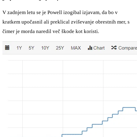
V zadnjem letu se je Powell izogibal izjavam, da bo v
kratkem upočasnil ali preklical zviševanje obrestnih mer, s
čimer je morda naredil več škode kot koristi.