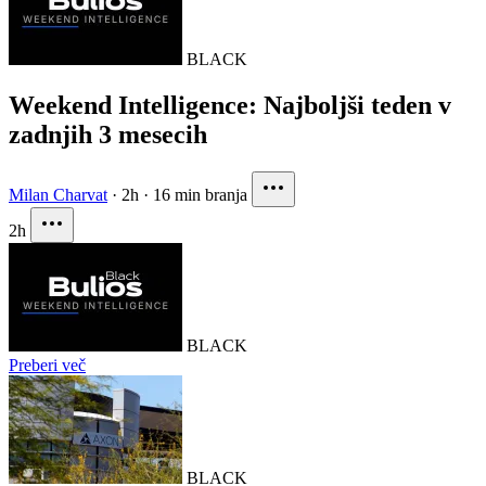
BLACK
Weekend Intelligence: Najboljši teden v
zadnjih 3 mesecih
Milan Charvat
·
2h
·
16 min branja
2h
BLACK
Preberi več
BLACK