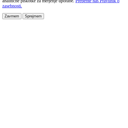
analitične piškotke za merjenje uporabe.
Preberite naš Pravilnik o
zasebnosti.
Zavrnem
Sprejmem