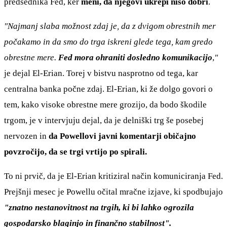
predsednika Fed, ker
meni, da njegovi ukrepi niso dobri
.
"Najmanj slaba možnost zdaj je, da z dvigom obrestnih mer
počakamo in da smo do trga iskreni glede tega, kam gredo
obrestne mere.
Fed mora ohraniti dosledno komunikacijo
,
"
je dejal El-Erian. Torej v bistvu nasprotno od tega, kar
centralna banka počne zdaj. El-Erian, ki že dolgo govori o
tem, kako visoke obrestne mere grozijo, da bodo škodile
trgom, je v intervjuju dejal, da je delniški trg še posebej
nervozen in
da Powellovi javni komentarji običajno
povzročijo, da se trgi vrtijo po spirali.
To ni prvič, da je El-Erian kritiziral način komuniciranja Fed.
Prejšnji mesec je Powellu očital mračne izjave, ki spodbujajo
"znatno nestanovitnost na trgih, ki bi lahko ogrozila
gospodarsko blaginjo in finančno stabilnost".