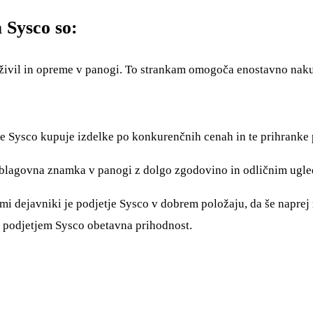
 Sysco so:
o živil in opreme v panogi. To strankam omogoča enostavno naku
e Sysco kupuje izdelke po konkurenčnih cenah in te prihranke 
a blagovna znamka v panogi z dolgo zgodovino in odličnim ugle
mi dejavniki je podjetje Sysco v dobrem položaju, da še naprej 
d podjetjem Sysco obetavna prihodnost.