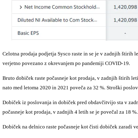
Celotna prodaja podjetja Sysco raste in se je v zadnjih štirih
verjetno povezano z okrevanjem po pandemiji COVID-19.
Bruto dobiček raste počasneje kot prodaja, v zadnjih štirih let
nato med letoma 2020 in 2021 poveča za 32 %. Stroški poslovan
Dobiček iz poslovanja in dobiček pred obdavčitvijo sta v zadnji
počasneje kot prodaja, v zadnjih 4 letih se je povečal za 18 %.
Dobiček na delnico raste počasneje kot čisti dobiček zaradi več