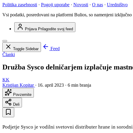
Politika zasebnosti
·
Pogoji uporabe
·
Novosti
·
O nas
·
Uredništvo
Vsi podatki, posredovani na platformi Bulios, so namenjeni izključno
Prijava
Prilagodite svoj feed
Feed
Toggle Sidebar
Članki
Družba Sysco delničarjem izplačuje mastne
KK
Kristijan Kopitar
·
16. april 2023
·
6 min branja
Povzemite
Deli
Podjetje Sysco je vodilni svetovni distributer hrane in sorodn