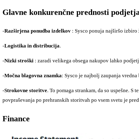
Glavne konkurenčne prednosti podjetja
-
Razširjena ponudba izdelkov
: Sysco ponuja najširšo izbir
-
Logistika in distribucija
.
-
Nizki stroški
: zaradi velikega obsega nakupov lahko podjetj
-
Močna blagovna znamka
: Sysco je najbolj zaupanja vredn
-
Strokovne storitve
. To pomaga strankam, da so uspešne. S te
povpraševanja po prehranskih storitvah po vsem svetu je pre
Finance