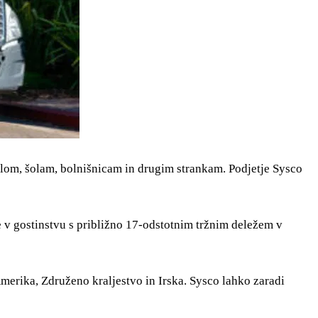
telom, šolam, bolnišnicam in drugim strankam. Podjetje Sysco
e v gostinstvu s približno 17-odstotnim tržnim deležem v
Amerika, Združeno kraljestvo in Irska. Sysco lahko zaradi