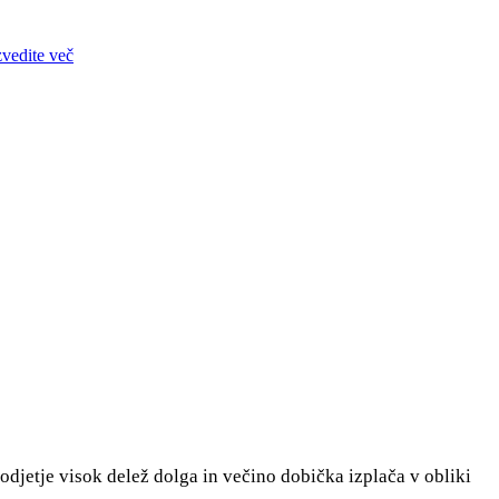
zvedite več
podjetje visok delež dolga in večino dobička izplača v obliki