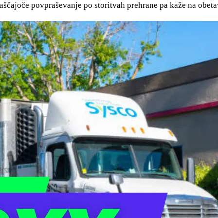
raščajoče povpraševanje po storitvah prehrane pa kaže na obeta