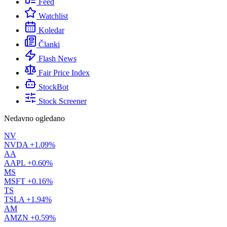
Feed
Watchlist
Koledar
Članki
Flash News
Fair Price Index
StockBot
Stock Screener
Nedavno ogledano
NV
NVDA
+1.09%
AA
AAPL
+0.60%
MS
MSFT
+0.16%
TS
TSLA
+1.94%
AM
AMZN
+0.59%