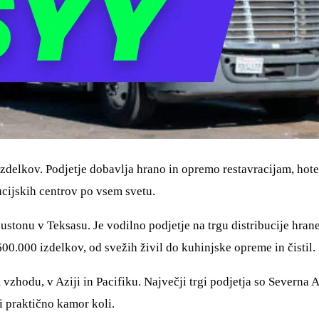
 izdelkov. Podjetje dobavlja hrano in opremo restavracijam, ho
ucijskih centrov po vsem svetu.
ustonu v Teksasu. Je vodilno podjetje na trgu distribucije hran
0.000 izdelkov, od svežih živil do kuhinjske opreme in čistil.
vzhodu, v Aziji in Pacifiku. Največji trgi podjetja so Severna 
i praktično kamor koli.