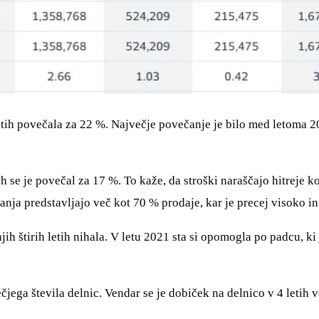
 letih povečala za 22 %. Največje povečanje je bilo med letoma 2
ih se je povečal za 17 %. To kaže, da stroški naraščajo hitreje 
ja predstavljajo več kot 70 % prodaje, kar je precej visoko in
h štirih letih nihala. V letu 2021 sta si opomogla po padcu, ki 
jega števila delnic. Vendar se je dobiček na delnico v 4 letih ve