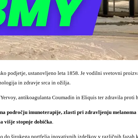
o podjetje, ustanovljeno leta 1858. Je vodilni svetovni proizva
logija in zdravje srca in ožilja.
 Yervoy, antikoagulanta Coumadin in Eliquis ter zdravila proti h
na področju imunoterapije, zlasti pri zdravljenju melanoma 
a višje stopnje dobička
.
dlo do širokega portfelja inovativnih izdelkov v različnih faza