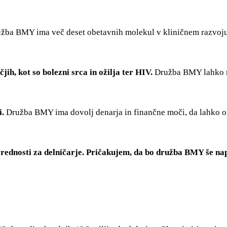
žba BMY ima več deset obetavnih molekul v kliničnem razvoju z
ih, kot so bolezni srca in ožilja ter HIV.
Družba BMY lahko ra
i.
Družba BMY ima dovolj denarja in finančne moči, da lahko ok
vrednosti za delničarje. Pričakujem, da bo družba BMY še na