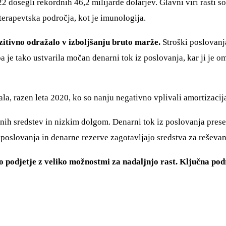
2 dosegli rekordnih 46,2 milijarde dolarjev. Glavni viri rasti s
terapevtska področja, kot je imunologija.
ozitivno odražalo v izboljšanju bruto marže.
Stroški poslovanj
 je tako ustvarila močan denarni tok iz poslovanja, kar ji je o
la, razen leta 2020, ko so nanju negativno vplivali amortizacij
nih sredstev in nizkim dolgom. Denarni tok iz poslovanja pres
 poslovanja in denarne rezerve zagotavljajo sredstva za reševan
 podjetje z veliko možnostmi za nadaljnjo rast. Ključna podr