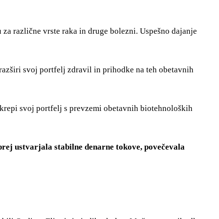
a različne vrste raka in druge bolezni. Uspešno dajanje
zširi svoj portfelj zdravil in prihodke na teh obetavnih
repi svoj portfelj s prevzemi obetavnih biotehnoloških
prej ustvarjala stabilne denarne tokove, povečevala