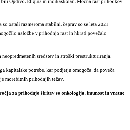
o bili Opdivo, Eliquis in indikaskolan. Močna rast prihodkov
a so ostali razmeroma stabilni, čeprav so se leta 2021
mogočilo naložbe v prihodnjo rast in hkrati povečalo
a neopredmetenih sredstev in stroški prestrukturiranja.
ega kapitalske potrebe, kar podjetju omogoča, da poveča
je morebitnih prihodnjih težav.
očja za prihodnjo širitev so onkologija, imunost in vnetne