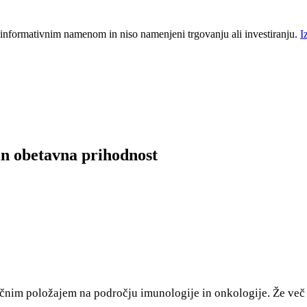
 informativnim namenom in niso namenjeni trgovanju ali investiranju.
I
in obetavna prihodnost
nim položajem na področju imunologije in onkologije. Že več k