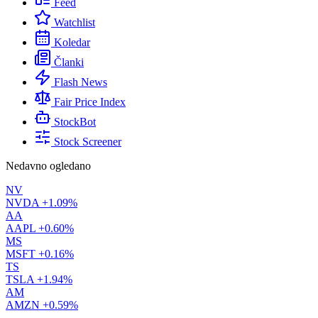
Feed
Watchlist
Koledar
Članki
Flash News
Fair Price Index
StockBot
Stock Screener
Nedavno ogledano
NV
NVDA
+1.09%
AA
AAPL
+0.60%
MS
MSFT
+0.16%
TS
TSLA
+1.94%
AM
AMZN
+0.59%