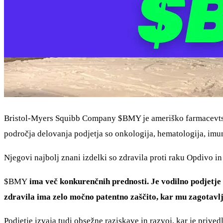
Bristol-Myers Squibb Company
$BMY
je ameriško farmacevtsk
področja delovanja podjetja so onkologija, hematologija, imuno
Njegovi najbolj znani izdelki so zdravila proti raku Opdivo in
$BMY
ima več konkurenčnih prednosti. Je vodilno podjetje 
zdravila ima zelo močno patentno zaščito, kar mu zagotavlj
Podjetje izvaja tudi obsežne raziskave in razvoj, kar je prive