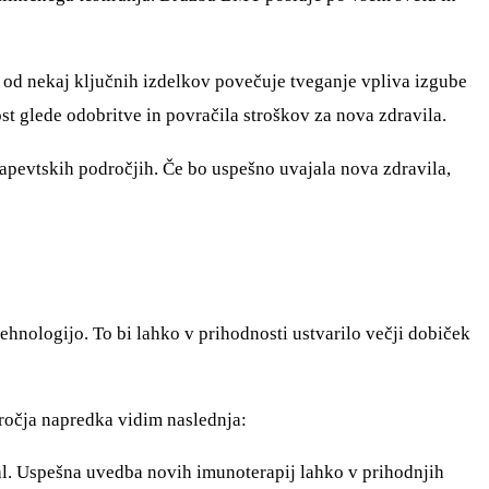
 od nekaj ključnih izdelkov povečuje tveganje vpliva izgube
st glede odobritve in povračila stroškov za nova zdravila.
apevtskih področjih. Če bo uspešno uvajala nova zdravila,
ehnologijo. To bi lahko v prihodnosti ustvarilo večji dobiček
dročja napredka vidim naslednja:
l. Uspešna uvedba novih imunoterapij lahko v prihodnjih