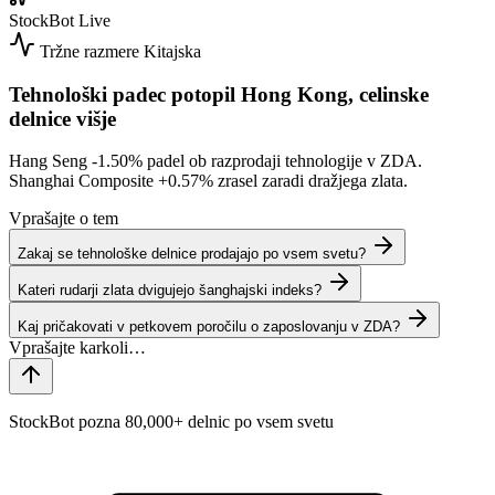
StockBot
Live
Tržne razmere
Kitajska
Tehnološki padec potopil Hong Kong, celinske
delnice višje
Hang Seng
-1.50%
padel ob razprodaji tehnologije v ZDA.
Shanghai Composite
+0.57%
zrasel zaradi dražjega zlata.
Vprašajte o tem
Zakaj se tehnološke delnice prodajajo po vsem svetu?
Kateri rudarji zlata dvigujejo šanghajski indeks?
Kaj pričakovati v petkovem poročilu o zaposlovanju v ZDA?
StockBot pozna 80,000+ delnic po vsem svetu