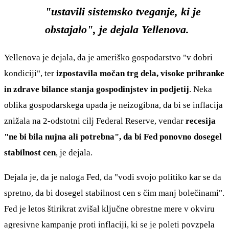
"ustavili sistemsko tveganje, ki je
obstajalo", je dejala Yellenova.
Yellenova je dejala, da je ameriško gospodarstvo "v dobri
kondiciji", ter
izpostavila močan trg dela, visoke prihranke
in zdrave bilance stanja gospodinjstev in podjetij
. Neka
oblika gospodarskega upada je neizogibna, da bi se inflacija
znižala na 2-odstotni cilj Federal Reserve, vendar
recesija
"ne bi bila nujna ali potrebna", da bi Fed ponovno dosegel
stabilnost cen
, je dejala.
Dejala je, da je naloga Fed, da "vodi svojo politiko kar se da
spretno, da bi dosegel stabilnost cen s čim manj bolečinami".
Fed je letos štirikrat zvišal ključne obrestne mere v okviru
agresivne kampanje proti inflaciji, ki se je poleti povzpela