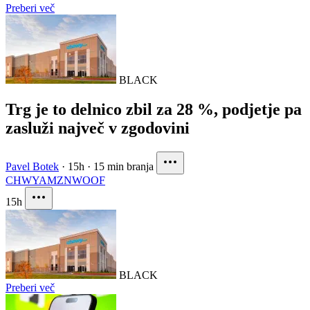
Preberi več
BLACK
Trg je to delnico zbil za 28 %, podjetje pa
zasluži največ v zgodovini
Pavel Botek
·
15h
·
15 min branja
CHWY
AMZN
WOOF
15h
BLACK
Preberi več