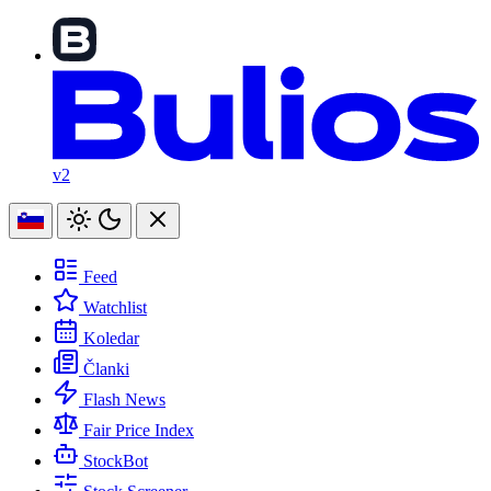
v2
Feed
Watchlist
Koledar
Članki
Flash News
Fair Price Index
StockBot