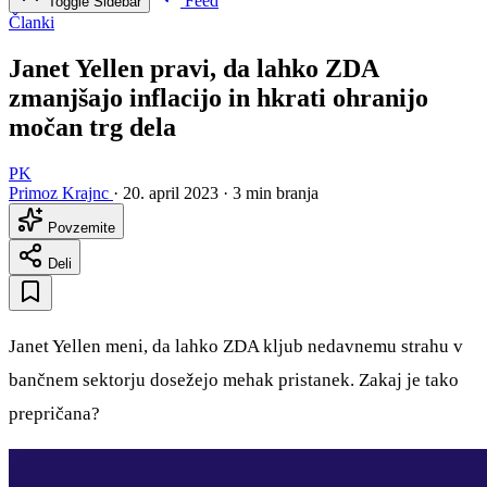
Feed
Toggle Sidebar
Članki
Janet Yellen pravi, da lahko ZDA
zmanjšajo inflacijo in hkrati ohranijo
močan trg dela
PK
Primoz Krajnc
·
20. april 2023
·
3 min branja
Povzemite
Deli
Janet Yellen meni, da lahko ZDA kljub nedavnemu strahu v
bančnem sektorju dosežejo mehak pristanek. Zakaj je tako
prepričana?