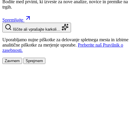
Bodite med prvimi, ki izveste za nove analize, novice in premike na
trgih.
Spremljajte
Iščite ali vprašajte karkoli…
Uporabljamo nujne piškotke za delovanje spletnega mesta in izbirne
analitične piškotke za merjenje uporabe.
Preberite naš Pravilnik o
zasebnosti.
Zavrnem
Sprejmem