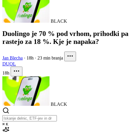
BLACK
Duolingo je 70 % pod vrhom, prihodki pa
rastejo za 18 %. Kje je napaka?
Jan Blecha
·
18h
·
23 min branja
DUOL
18h
BLACK
⌘
K