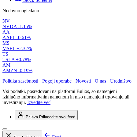
Stock Screener
Nedavno ogledano
NV
NVDA
-1.15%
AA
AAPL
-0.61%
MS
MSFT
+2.32%
TS
TSLA
+0.78%
AM
AMZN
-0.19%
Politika zasebnosti
·
Pogoji uporabe
·
Novosti
·
O nas
·
Uredništvo
Vsi podatki, posredovani na platformi Bulios, so namenjeni
izključno informativnim namenom in niso namenjeni trgovanju ali
investiranju.
Izvedite več
Prijava
Prilagodite svoj feed