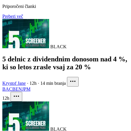
Priporočeni članki
Preberi več
BLACK
5 delnic z dividendnim donosom nad 4 %,
ki so letos zrasle vsaj za 20 %
Krystof Jane
·
12h
·
14 min branja
BAC
BEN
JPM
12h
BLACK