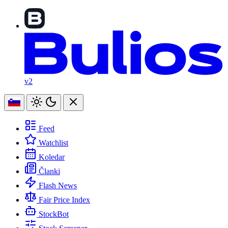
v2
Feed
Watchlist
Koledar
Članki
Flash News
Fair Price Index
StockBot