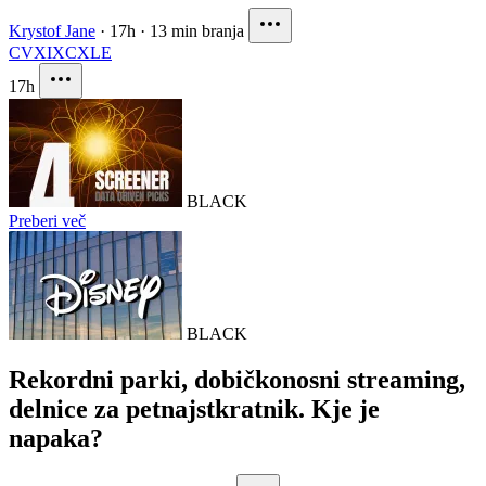
Krystof Jane
·
17h
·
13 min branja
CVX
IXC
XLE
17h
BLACK
Preberi več
BLACK
Rekordni parki, dobičkonosni streaming,
delnice za petnajstkratnik. Kje je
napaka?