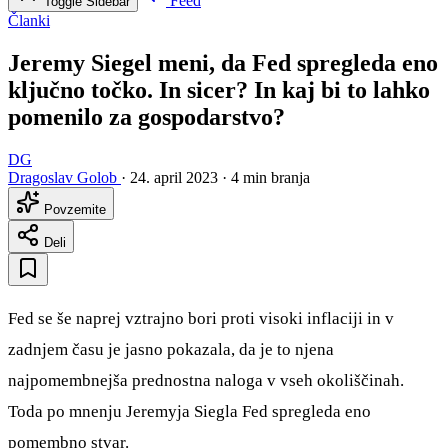
Feed
Toggle Sidebar
Članki
Jeremy Siegel meni, da Fed spregleda eno
ključno točko. In sicer? In kaj bi to lahko
pomenilo za gospodarstvo?
DG
Dragoslav Golob
·
24. april 2023
·
4 min branja
Povzemite
Deli
Fed se še naprej vztrajno bori proti visoki inflaciji in v
zadnjem času je jasno pokazala, da je to njena
najpomembnejša prednostna naloga v vseh okoliščinah.
Toda po mnenju Jeremyja Siegla Fed spregleda eno
pomembno stvar.