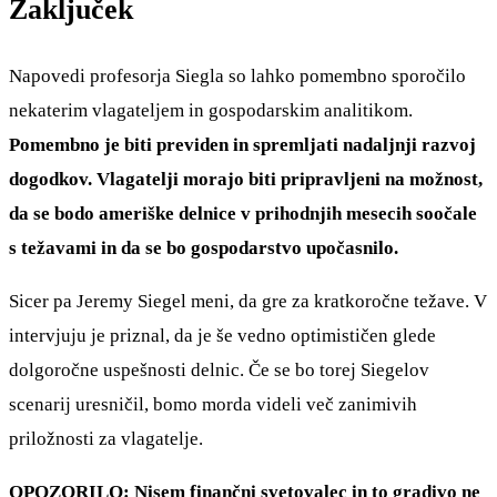
Zaključek
Napovedi profesorja Siegla so lahko pomembno sporočilo
nekaterim vlagateljem in gospodarskim analitikom.
Pomembno je biti previden in spremljati nadaljnji razvoj
dogodkov. Vlagatelji morajo biti pripravljeni na možnost,
da se bodo ameriške delnice v prihodnjih mesecih soočale
s težavami in da se bo gospodarstvo upočasnilo.
Sicer pa Jeremy Siegel meni, da gre za kratkoročne težave. V
intervjuju je priznal, da je še vedno optimističen glede
dolgoročne uspešnosti delnic. Če se bo torej Siegelov
scenarij uresničil, bomo morda videli več zanimivih
priložnosti za vlagatelje.
OPOZORILO: Nisem finančni svetovalec in to gradivo ne