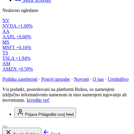
Stock Screener
Nedavno ogledano
NV
NVDA
+1.09%
AA
AAPL
+0.60%
MS
MSFT
+0.16%
TS
TSLA
+1.94%
AM
AMZN
+0.59%
Politika zasebnosti
·
Pogoji uporabe
·
Novosti
·
O nas
·
Uredništvo
Vsi podatki, posredovani na platformi Bulios, so namenjeni
izključno informativnim namenom in niso namenjeni trgovanju ali
investiranju.
Izvedite več
Prijava
Prilagodite svoj feed