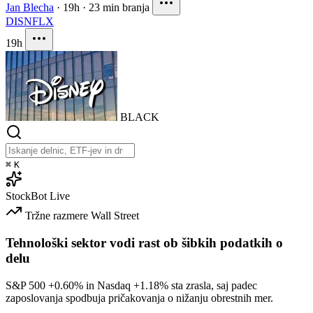
Jan Blecha
·
19h
·
23 min branja
DIS
NFLX
19h
BLACK
⌘
K
StockBot
Live
Tržne razmere
Wall Street
Tehnološki sektor vodi rast ob šibkih podatkih o
delu
S&P 500
+0.60%
in Nasdaq
+1.18%
sta zrasla, saj padec
zaposlovanja spodbuja pričakovanja o nižanju obrestnih mer.