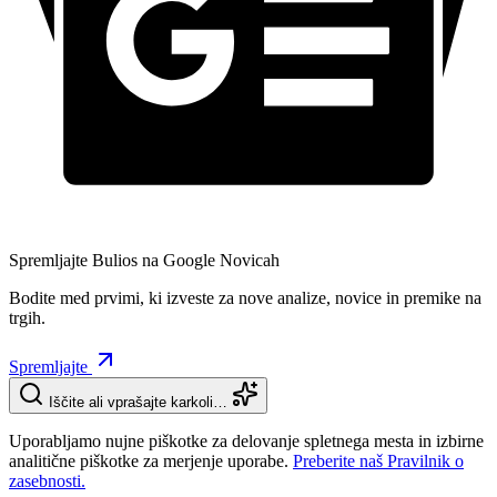
Spremljajte Bulios na Google Novicah
Bodite med prvimi, ki izveste za nove analize, novice in premike na
trgih.
Spremljajte
Iščite ali vprašajte karkoli…
Uporabljamo nujne piškotke za delovanje spletnega mesta in izbirne
analitične piškotke za merjenje uporabe.
Preberite naš Pravilnik o
zasebnosti.