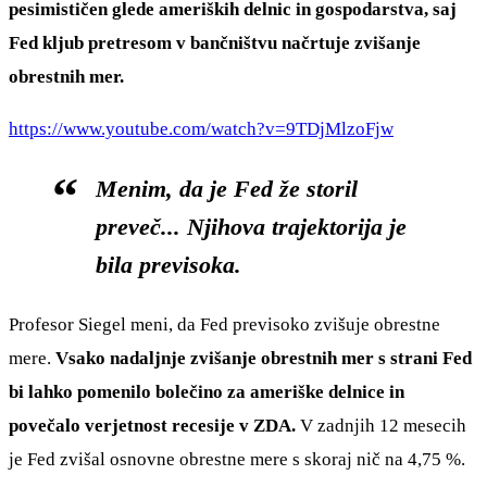
pesimističen glede ameriških delnic in gospodarstva, saj
Fed kljub pretresom v bančništvu načrtuje zvišanje
obrestnih mer.
https://www.youtube.com/watch?v=9TDjMlzoFjw
Menim, da je Fed že storil
preveč... Njihova trajektorija je
bila previsoka.
Profesor Siegel meni, da Fed previsoko zvišuje obrestne
mere.
Vsako nadaljnje zvišanje obrestnih mer s strani Fed
bi lahko pomenilo bolečino za ameriške delnice in
povečalo verjetnost recesije v ZDA.
V zadnjih 12 mesecih
je Fed zvišal osnovne obrestne mere s skoraj nič na 4,75 %.