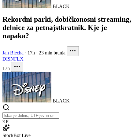
BLACK
Rekordni parki, dobičkonosni streaming,
delnice za petnajstkratnik. Kje je
napaka?
Jan Blecha
·
17h
·
23 min branja
DIS
NFLX
17h
BLACK
⌘
K
StockBot
Live