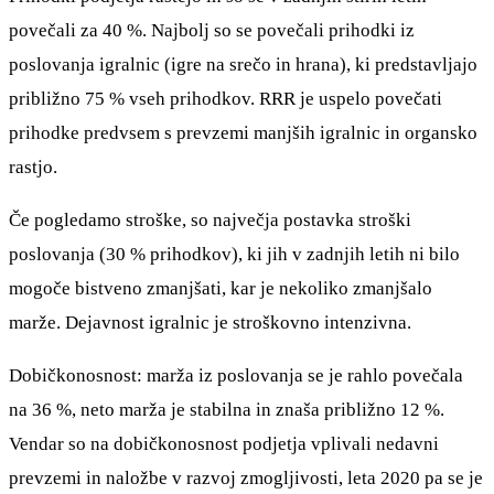
povečali za 40 %. Najbolj so se povečali prihodki iz
poslovanja igralnic (igre na srečo in hrana), ki predstavljajo
približno 75 % vseh prihodkov. RRR je uspelo povečati
prihodke predvsem s prevzemi manjših igralnic in organsko
rastjo.
Če pogledamo stroške, so največja postavka stroški
poslovanja (30 % prihodkov), ki jih v zadnjih letih ni bilo
mogoče bistveno zmanjšati, kar je nekoliko zmanjšalo
marže. Dejavnost igralnic je stroškovno intenzivna.
Dobičkonosnost: marža iz poslovanja se je rahlo povečala
na 36 %, neto marža je stabilna in znaša približno 12 %.
Vendar so na dobičkonosnost podjetja vplivali nedavni
prevzemi in naložbe v razvoj zmogljivosti, leta 2020 pa se je