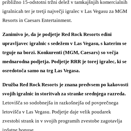
približno 15-odstotni tržni delež v tamkajšnjih komercialnih
igralnicah ter je tretji največji igralec v Las Vegasu za MGM
Resorts in Caesars Entertainment.
Zanimivo je, da je podjetje Red Rock Resorts edini
upravljavec igralnic s sedežem v Las Vegasu, s katerim se
trguje na borzi. Konkurenti (MGM, Caesars) so večja
mednarodna podjetja. Podjetje RRR je torej igralec, ki se
osredotoča samo na trg Las Vegasa.
Družba Red Rock Resorts je znana predvsem po kakovosti
svojih igralnic in storitvah za stranke srednjega razreda.
Letovišča so sodobnejša in razkošnejša od povprečnega
letovišča v Las Vegasu. Podjetje daje velik poudarek
zvestobi strank in v svojih programih zvestobe zagotavlja
izdatne bonuse.