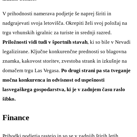
V prihodnosti namerava podjetje še naprej širiti in
nadgrajevati svoja letovišča. Okrepiti želi svoj položaj na
trgu vrhunskih igralnic za turiste in srednji razred.
Priložnosti vidi tudi v športnih stavah
, ki so bile v Nevadi
legalizirane. Ključne konkurenčne prednosti so blagovna
znamka, kakovost storitev, zvestoba strank in izkušnje na
domačem trgu Las Vegasa.
Po drugi strani pa sta tveganje
močna konkurenca in odvisnost od uspešnosti
lasvegaškega gospodarstva, ki je v zadnjem času raslo
šibko.
Finance
Prihodki podjetja rastejo in so se v zadnjih štirih letih