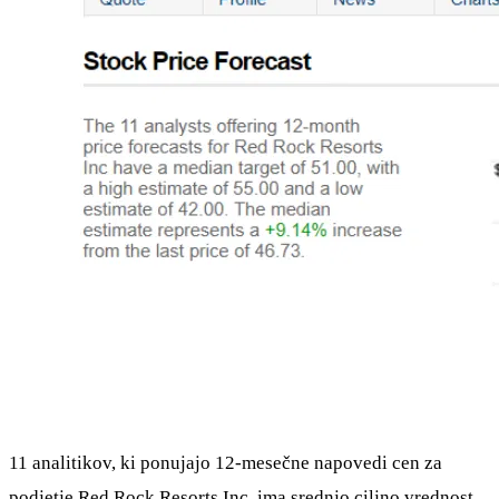
11 analitikov, ki ponujajo 12-mesečne napovedi cen za
podjetje Red Rock Resorts Inc, ima srednjo ciljno vrednost