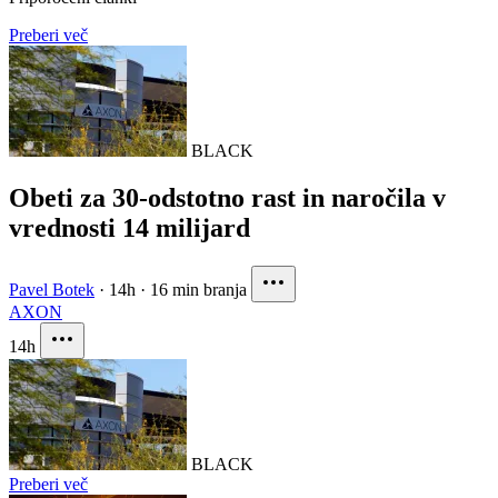
Preberi več
BLACK
Obeti za 30-odstotno rast in naročila v
vrednosti 14 milijard
Pavel Botek
·
14h
·
16 min branja
AXON
14h
BLACK
Preberi več