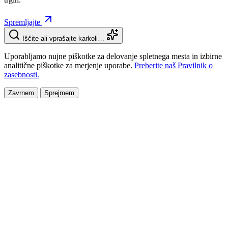
Spremljajte
Iščite ali vprašajte karkoli…
Uporabljamo nujne piškotke za delovanje spletnega mesta in izbirne
analitične piškotke za merjenje uporabe.
Preberite naš Pravilnik o
zasebnosti.
Zavrnem
Sprejmem