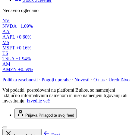
Stock Screener
Nedavno ogledano
NV
NVDA
+1.09%
AA
AAPL
+0.60%
MS
MSFT
+0.16%
TS
TSLA
+1.94%
AM
AMZN
+0.59%
Politika zasebnosti
·
Pogoji uporabe
·
Novosti
·
O nas
·
Uredništvo
Vsi podatki, posredovani na platformi Bulios, so namenjeni
izključno informativnim namenom in niso namenjeni trgovanju ali
investiranju.
Izvedite več
Prijava
Prilagodite svoj feed