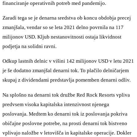
financiranje operativnih potreb med pandemijo.
Zaradi tega se je denarna sredstva ob koncu obdobja precej
zmanjšala, vendar so se leta 2021 delno povrnila na 117
milijonov USD. Kljub nestanovitnosti ostaja likvidnost
podjetja na solidni ravni.
Odkup lastnih delnic v višini 142 milijonov USD v letu 2021
je še dodatno zmanjšal denarni tok. To plačilo delničarjem
skupaj z dividendami predstavlja pomemben denarni odliv.
Na splošno na denarni tok družbe Red Rock Resorts vpliva
predvsem visoka kapitalska intenzivnost njenega
poslovanja. Medtem ko denarni tok iz poslovanja pokriva
običajne poslovne potrebe, na prosti denarni tok bistveno
vplivajo naložbe v letovišča in kapitalske operacije. Dokler