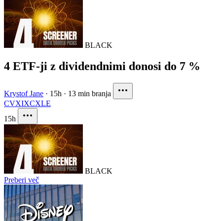
BLACK
4 ETF-ji z dividendnimi donosi do 7 %
Krystof Jane
·
15h
·
13 min branja
CVX
IXC
XLE
15h
BLACK
Preberi več