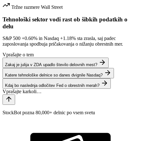
Tržne razmere
Wall Street
Tehnološki sektor vodi rast ob šibkih podatkih o
delu
S&P 500
+0.60%
in Nasdaq
+1.18%
sta zrasla, saj padec
zaposlovanja spodbuja pričakovanja o nižanju obrestnih mer.
Vprašajte o tem
Zakaj je julija v ZDA upadlo število delovnih mest?
Katere tehnološke delnice so danes dvignile Nasdaq?
Kdaj bo naslednja odločitev Fed o obrestnih merah?
StockBot pozna 80,000+ delnic po vsem svetu