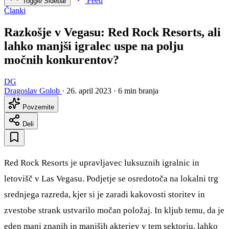
Feed
Toggle Sidebar
Članki
Razkošje v Vegasu: Red Rock Resorts, ali
lahko manjši igralec uspe na polju
močnih konkurentov?
DG
Dragoslav Golob
·
26. april 2023
·
6 min branja
Povzemite
Deli
Red Rock Resorts je upravljavec luksuznih igralnic in
letovišč v Las Vegasu. Podjetje se osredotoča na lokalni trg
srednjega razreda, kjer si je zaradi kakovosti storitev in
zvestobe strank ustvarilo močan položaj. In kljub temu, da je
eden manj znanih in manjših akterjev v tem sektorju, lahko