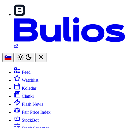
v2
Feed
Watchlist
Koledar
Članki
Flash News
Fair Price Index
StockBot