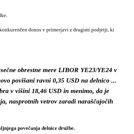
dke.
 konkurenčen donos v primerjavi z drugimi podjetji, ki
omesečne obrestne mere LIBOR YE23/YE24 v
novo povišani ravni 0,35 USD na delnico ...
bra v višini 18,46 USD in menimo, da je
ja, nasprotnih vetrov zaradi naraščajočih
ljnjega povečanja delnice družbe.