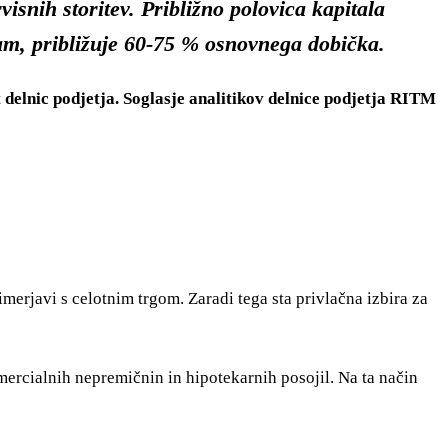
isnih storitev. Približno polovica kapitala
am, približuje 60-75 % osnovnega dobička.
delnic podjetja. Soglasje analitikov delnice podjetja RITM
merjavi s celotnim trgom. Zaradi tega sta privlačna izbira za
ercialnih nepremičnin in hipotekarnih posojil. Na ta način