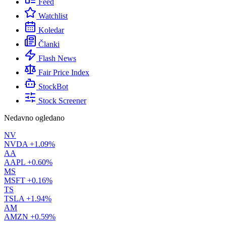
Feed
Watchlist
Koledar
Članki
Flash News
Fair Price Index
StockBot
Stock Screener
Nedavno ogledano
NV
NVDA
+1.09%
AA
AAPL
+0.60%
MS
MSFT
+0.16%
TS
TSLA
+1.94%
AM
AMZN
+0.59%