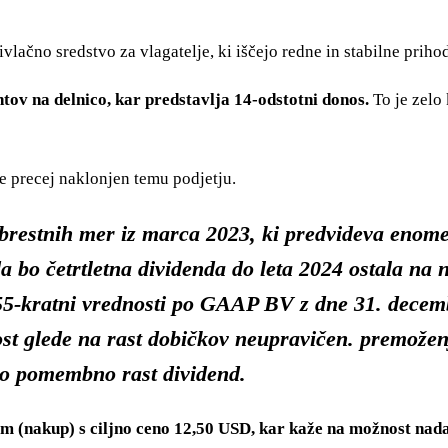
vlačno sredstvo za vlagatelje, ki iščejo redne in stabilne priho
ntov na delnico, kar predstavlja 14-odstotni donos.
To je zelo
je precej naklonjen temu podjetju.
brestnih mer iz marca 2023, ki predvideva en
a bo četrtletna dividenda do leta 2024 ostala na 
,55-kratni vrednosti po GAAP BV z dne 31. decem
st glede na rast dobičkov neupravičen. premožen
jo pomembno rast dividend.
m (nakup) s ciljno ceno 12,50 USD, kar kaže na možnost nada