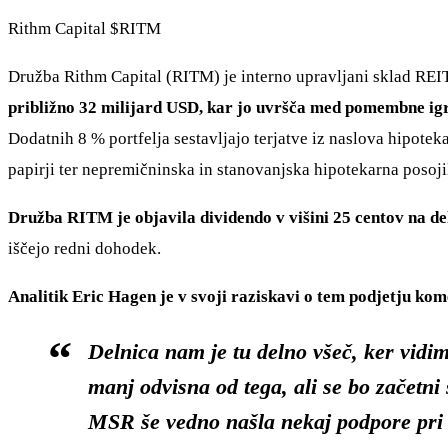
Rithm Capital
$RITM
Družba Rithm Capital (RITM) je interno upravljani sklad REIT
približno 32 milijard USD, kar jo uvršča med pomembne ig
Dodatnih 8 % portfelja sestavljajo terjatve iz naslova hipoteka
papirji ter nepremičninska in stanovanjska hipotekarna posoji
Družba RITM je objavila dividendo v višini 25 centov na de
iščejo redni dohodek.
Analitik Eric Hagen je v svoji raziskavi o tem podjetju kome
Delnica nam je tu delno všeč, ker vidi
manj odvisna od tega, ali se bo začetni
MSR še vedno našla nekaj podpore pri 