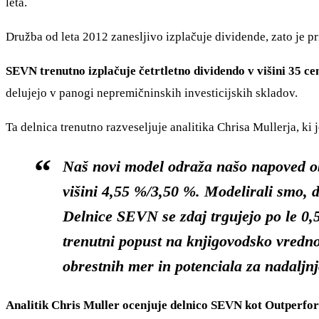
leta.
Družba od leta 2012 zanesljivo izplačuje dividende, zato je pri
SEVN trenutno izplačuje četrtletno dividendo v višini 35 ce
delujejo v panogi nepremičninskih investicijskih skladov.
Ta delnica trenutno razveseljuje analitika Chrisa Mullerja, ki 
Naš novi model odraža našo napoved o
višini 4,55 %/3,50 %. Modelirali smo, d
Delnice SEVN se zdaj trgujejo po le 0
trenutni popust na knjigovodsko vredno
obrestnih mer in potenciala za nadaljn
Analitik Chris Muller ocenjuje delnico SEVN kot Outperfor