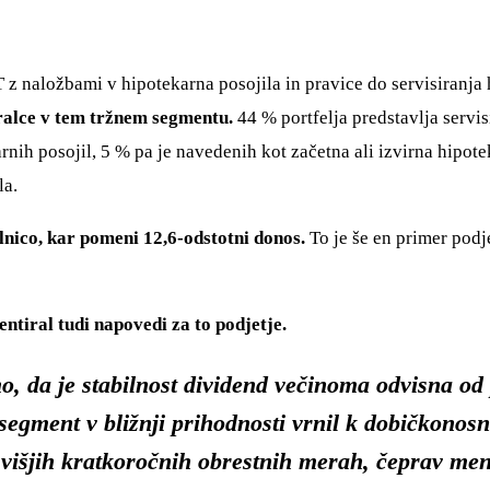
 z naložbami v hipotekarna posojila in pravice do servisiranj
ralce v tem tržnem segmentu.
44 % portfelja predstavlja servi
rnih posojil, 5 % pa je navedenih kot začetna ali izvirna hipotek
la.
lnico, kar pomeni 12,6-odstotni donos.
To je še en primer podje
ntiral tudi napovedi za to podjetje.
mo, da je stabilnost dividend večinoma odvisna od
 segment v bližnji prihodnosti vrnil k dobičkonos
višjih kratkoročnih obrestnih merah, čeprav men