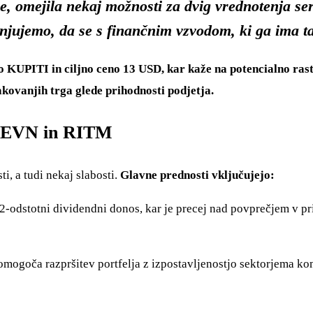
, omejila nekaj možnosti za dvig vrednotenja serv
enjujemo, da se s finančnim vzvodom, ki ga ima t
 KUPITI in ciljno ceno 13 USD, kar kaže na potencialno rast 
kovanjih trga glede prihodnosti podjetja.
i SEVN in RITM
, a tudi nekaj slabosti.
Glavne prednosti vključujejo:
2-odstotni dividendni donos, kar je precej nad povprečjem v pri
mogoča razpršitev portfelja z izpostavljenostjo sektorjema kom