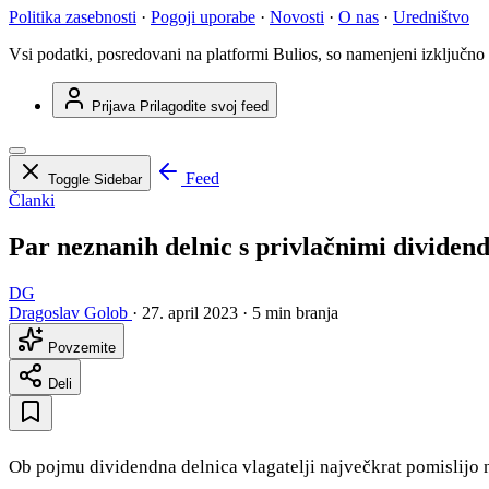
Politika zasebnosti
·
Pogoji uporabe
·
Novosti
·
O nas
·
Uredništvo
Vsi podatki, posredovani na platformi Bulios, so namenjeni izključno
Prijava
Prilagodite svoj feed
Feed
Toggle Sidebar
Članki
Par neznanih delnic s privlačnimi dividen
DG
Dragoslav Golob
·
27. april 2023
·
5 min branja
Povzemite
Deli
Ob pojmu dividendna delnica vlagatelji največkrat pomislijo na