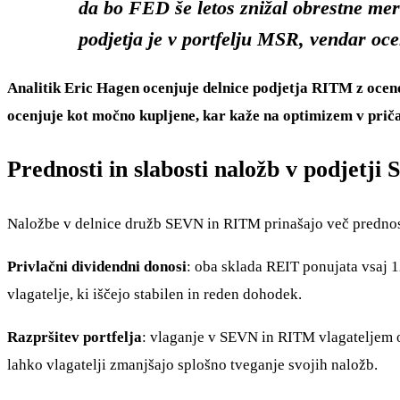
da bo FED še letos znižal obrestne mere
podjetja je v portfelju MSR, vendar oc
Analitik Eric Hagen ocenjuje delnice podjetja RITM z oceno
ocenjuje kot močno kupljene, kar kaže na optimizem v priča
Prednosti in slabosti naložb v podjetj
Naložbe v delnice družb SEVN in RITM prinašajo več prednosti
Privlačni dividendni donosi
: oba sklada REIT ponujata vsaj 1
vlagatelje, ki iščejo stabilen in reden dohodek.
Razpršitev portfelja
: vlaganje v SEVN in RITM vlagateljem o
lahko vlagatelji zmanjšajo splošno tveganje svojih naložb.